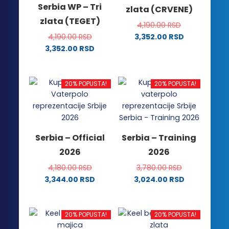
Serbia WP – Tri
zlata (CRVENE)
zlata (TEGET)
4,190.00
RSD
4,190.00
RSD
3,352.00
RSD
Ovaj
3,352.00
RSD
Ovaj
proizvod
proizvod
ima
ima
više
20% POPUSTA!
20% POPUSTA!
više
varijanti.
varijanti.
Opcije
Opcije
mogu
mogu
biti
Serbia – Official
Serbia – Training
biti
izabrane
2026
2026
izabrane
na
na
stranici
4,180.00
RSD
3,780.00
RSD
stranici
proizvoda.
3,344.00
RSD
3,024.00
RSD
proizvoda.
Ovaj
Ovaj
proizvod
proizvod
ima
ima
20% POPUSTA!
20% POPUSTA!
više
više