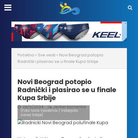
Početna
»
Sve vesti
»
Novi Beograd potopio
Radnički i plasirao se u finale Kupa Srbije
Novi Beograd potopio
Radnički i plasirao se u finale
Kupa Srbije
29/11/2024
Jedan komentar
(Foto: Ivica Veselinov / Vaterpolo
savez Srbije)