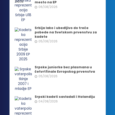
mesto na EP
06/08/2026
Srbija lako i ubedljivo do treće
pobede na Svetskom prvenstvu za
kadete
05/08/2026
Srpske juniorke bez plasmana u
četvrtfinale Evropskog prvenstva
05/08/2026
Srpski kadeti savladali i Holandiju
04/08/2026