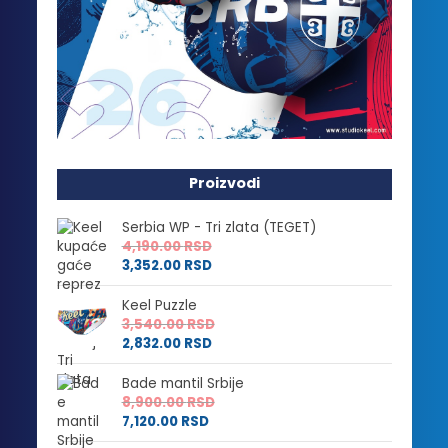
Proizvodi
Serbia WP - Tri zlata (TEGET)
4,190.00
RSD
3,352.00
RSD
Keel Puzzle
3,540.00
RSD
2,832.00
RSD
Bade mantil Srbije
8,900.00
RSD
7,120.00
RSD