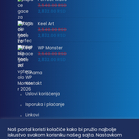
3,540.00
RSD
2,832.00
RSD
Keel Art
3,540.00
RSD
2,832.00
RSD
WP Monster
3,540.00
RSD
2,832.00
RSD
O nama
Kontakt
Uslovi korišćenja
Isporuka i plaćanje
Linkovi
Moj nalog
Naš portal koristi kolačiće kako bi pružio najbolje
iskustvo svakom korisniku našeg sajta. Nastavkom