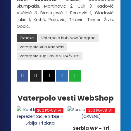
Skumpakis, Martinović 2, Ćuk 3, Radović,
Vučinić 3, Dimitrijević 1, Perković 1, Gladović,
Lukić 1, Krstić, Pajković, Trtović. Trener: Živko
Gocić.
Oznake
Vaterpolo klub Novi Beograd
Vaterpolo klub Radnički
Vaterpolo Kup Srbije 2024/2025
Vaterpolo vesti WebShop
20% POPUSTA!
20% POPUSTA!
Serbia WP – Tri