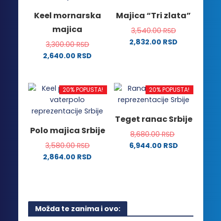
varijanti.
varijanti.
Keel mornarska
Majica “Tri zlata”
Opcije
Opcije
majica
3,540.00
RSD
mogu
mogu
2,832.00
RSD
biti
biti
3,300.00
RSD
Ovaj
izabrane
izabrane
2,640.00
RSD
proizvod
na
na
Ovaj
ima
stranici
stranici
proizvod
više
proizvoda.
proizvoda.
ima
20% POPUSTA!
20% POPUSTA!
varijanti.
više
Opcije
varijanti.
Teget ranac Srbije
mogu
Opcije
Polo majica Srbije
biti
8,680.00
RSD
mogu
izabrane
3,580.00
RSD
6,944.00
RSD
biti
na
2,864.00
RSD
izabrane
stranici
Ovaj
na
proizvoda.
proizvod
stranici
ima
proizvoda.
više
Možda te zanima i ovo:
varijanti.