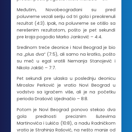
Međutim, Novobeograđani su pred
poluvreme vezali seriju od tri gola i preokrenuli
rezultat (4:3). Ipak, na poluvreme se otišlo sa
nerešenim rezultatom, pošto je pet sekundi
pre kraja pogodio Marko Janković – 4:4.
Sredinom treće deonice i Novi Beograd je bio
na „plus dva“ (7:5), ali samo na kratko, pošto
su meč u egal vratili Nemanja Stanojević i
Nikola Jakšić – 7:7.
Pet sekundi pre ulaska u poslednju deonicu
Miroslav Perković je vratio Novi Beograd u
vođstvo sa igračem više, ali je na početku
perioda Drašović izjednačio – 8:8.
Potom je Novi Beograd ponovo stekao dva
gola prednosti preciznim šutevima
Martinovića i Lukića (10:8), a nadu Radničkom
vratio je Strahinja Rašović, na nešto manje od