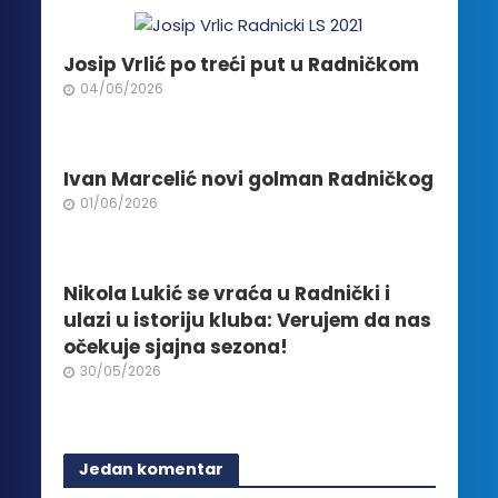
Opcije
mogu
biti
Josip Vrlić po treći put u Radničkom
izabrane
04/06/2026
na
stranici
proizvoda.
Ivan Marcelić novi golman Radničkog
01/06/2026
Nikola Lukić se vraća u Radnički i
ulazi u istoriju kluba: Verujem da nas
očekuje sjajna sezona!
30/05/2026
Jedan komentar