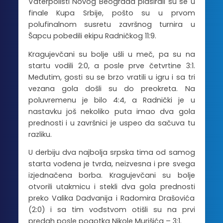
Vaterpolisti Novog Beograda plasirali su se u
finale Kupa Srbije, pošto su u prvom
polufinalnom susretu završnog turnira u
Šapcu pobedili ekipu Radničkog 11:9.
Kragujevčani su bolje ušli u meč, pa su na
startu vodili 2:0, a posle prve četvrtine 3:1.
Međutim, gosti su se brzo vratili u igru i sa tri
vezana gola došli su do preokreta. Na
poluvremenu je bilo 4:4, a Radnički je u
nastavku još nekoliko puta imao dva gola
prednosti i u završnici je uspeo da sačuva tu
razliku.
U derbiju dva najbolja srpska tima od samog
starta vođena je tvrda, neizvesna i pre svega
izjednačena borba. Kragujevčani su bolje
otvorili utakmicu i stekli dva gola prednosti
preko Valika Dadvanija i Radomira Drašovića
(2:0) i sa tim vođstvom otišli su na prvi
predah posle pogotka Nikole Murišića – 3:1.