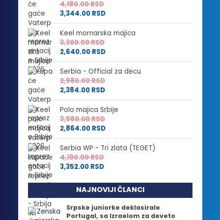
4,180.00
RSD
3,344.00
RSD
Keel mornarska majica
3,300.00
RSD
2,640.00
RSD
Serbia - Official za decu
2,980.00
RSD
2,384.00
RSD
Polo majica Srbije
3,580.00
RSD
2,864.00
RSD
Serbia WP - Tri zlata (TEGET)
4,190.00
RSD
3,352.00
RSD
NAJNOVIJI ČLANCI
Srpske juniorke deklasirale
Portugal, sa Izraelom za deveto