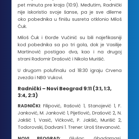
pet minuta pre kraja (10:9). Međutim, Radnički
nije iskoristio svoje šanse, pa je sve dileme
oko pobednika u finišu susreta otklonio Miloš
Ćuk.
Miloš Ćuk i Đorđe Vučinić su bili najefikasniji
kod pobednika sa po tri gola, dok je Vasilije
Martinović postigao dva, kao i na drugoj
strani Radomir Drašović i Nikola Murišić.
U drugom polufinalu od 18:30 igraju Crvena
zvezda i NBG Vukovi.
Radnički – Novi Beograd 9:11 (3:1, 1:3,
3:4, 2:3)
RADNIČKI
: Filipović, Rašović 1, Stanojević 1, F.
Janković, M. Janković 1, Pijetlović, Drašović 2, N.
Jakšić 1, Vasić, Vićković, P. Jakšić, Murišić 2,
Todorovski, Dadvani 1. Trener: Uroš Stevanović.
NOVI BEOGRAD
: Glušac, Gbadamasi,