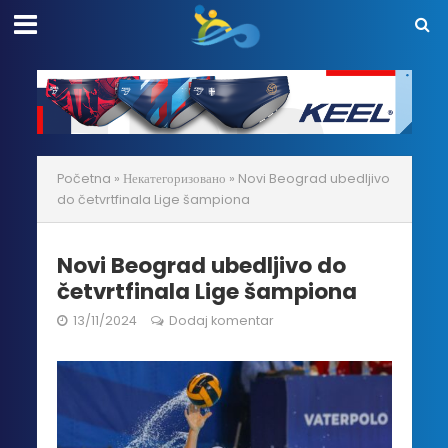
Početna
»
Некатегоризовано
»
Novi Beograd ubedljivo
do četvrtfinala Lige šampiona
Novi Beograd ubedljivo do
četvrtfinala Lige šampiona
13/11/2024
Dodaj komentar