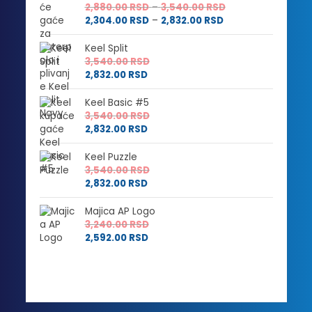
Raspon
2,880.00
RSD
–
3,540.00
RSD
Raspon
cena:
2,304.00
RSD
–
2,832.00
RSD
cena:
od
od
2,880.00 RSD
Keel Split
2,304.00 RSD
do
3,540.00
RSD
do
3,540.00 RSD
2,832.00
RSD
2,832.00 RSD
Keel Basic #5
3,540.00
RSD
2,832.00
RSD
Keel Puzzle
3,540.00
RSD
2,832.00
RSD
Majica AP Logo
3,240.00
RSD
2,592.00
RSD