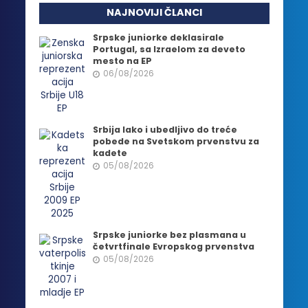
NAJNOVIJI ČLANCI
Srpske juniorke deklasirale
Portugal, sa Izraelom za deveto
mesto na EP
06/08/2026
Srbija lako i ubedljivo do treće
pobede na Svetskom prvenstvu za
kadete
05/08/2026
Srpske juniorke bez plasmana u
četvrtfinale Evropskog prvenstva
05/08/2026