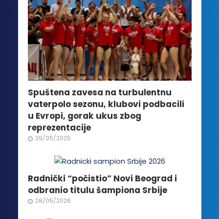
biti
izabrane
na
stranici
proizvoda.
Spuštena zavesa na turbulentnu
vaterpolo sezonu, klubovi podbacili
u Evropi, gorak ukus zbog
reprezentacije
29/05/2026
Radnički “počistio” Novi Beograd i
odbranio titulu šampiona Srbije
28/05/2026