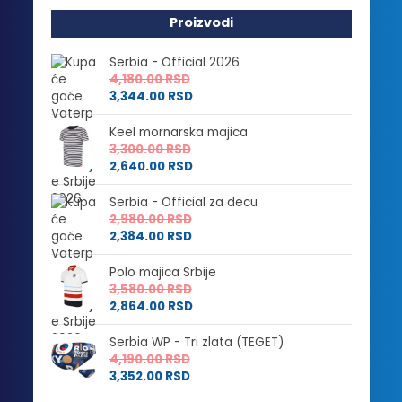
Proizvodi
Serbia - Official 2026
4,180.00
RSD
3,344.00
RSD
Keel mornarska majica
3,300.00
RSD
2,640.00
RSD
Serbia - Official za decu
2,980.00
RSD
2,384.00
RSD
Polo majica Srbije
3,580.00
RSD
2,864.00
RSD
Serbia WP - Tri zlata (TEGET)
4,190.00
RSD
3,352.00
RSD