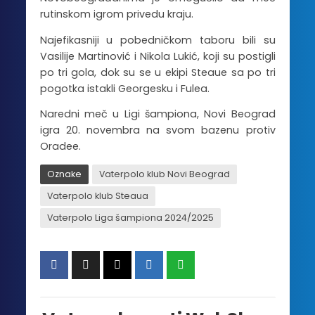
rutinskom igrom privedu kraju.
Najefikasniji u pobedničkom taboru bili su
Vasilije Martinović i Nikola Lukić, koji su postigli
po tri gola, dok su se u ekipi Steaue sa po tri
pogotka istakli Georgesku i Fulea.
Naredni meč u Ligi šampiona, Novi Beograd
igra 20. novembra na svom bazenu protiv
Oradee.
Oznake
Vaterpolo klub Novi Beograd
Vaterpolo klub Steaua
Vaterpolo Liga šampiona 2024/2025