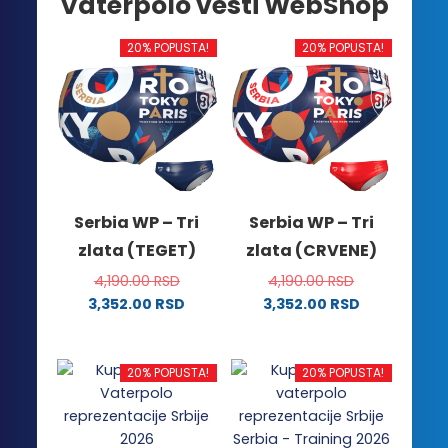
Vaterpolo vesti WebShop
20% POPUSTA!
20% POPUSTA!
Serbia WP – Tri
Serbia WP – Tri
zlata (TEGET)
zlata (CRVENE)
4,190.00
RSD
4,190.00
RSD
3,352.00
RSD
3,352.00
RSD
Ovaj
Ovaj
proizvod
proizvod
ima
ima
20% POPUSTA!
20% POPUSTA!
više
više
varijanti.
varijanti.
Opcije
Opcije