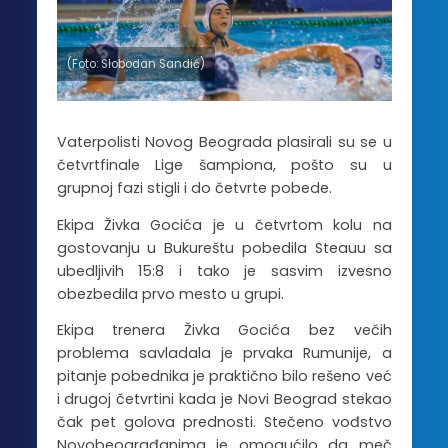
(Foto: Slobodan Sandić)
Vaterpolisti Novog Beograda plasirali su se u
četvrtfinale Lige šampiona, pošto su u
grupnoj fazi stigli i do četvrte pobede.
Ekipa Živka Gocića je u četvrtom kolu na
gostovanju u Bukureštu pobedila Steauu sa
ubedljivih 15:8 i tako je sasvim izvesno
obezbedila prvo mesto u grupi.
Ekipa trenera Živka Gocića bez večih
problema savladala je prvaka Rumunije, a
pitanje pobednika je praktično bilo rešeno već
i drugoj četvrtini kada je Novi Beograd stekao
čak pet golova prednosti. Stečeno vođstvo
Novobeograđanima je omogućilo da meč