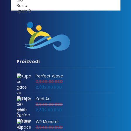
Proizvodi
Perfect Wave
3,540.00
RSD
2,832.00
RSD
Keel Art
3,540.00
RSD
2,832.00
RSD
WP Monster
3,540.00
RSD