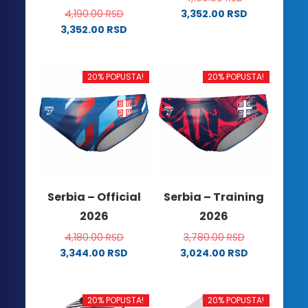
4,190.00
RSD
3,352.00
RSD
Ovaj
3,352.00
RSD
Ovaj
proizvod
proizvod
ima
ima
više
20% POPUSTA!
20% POPUSTA!
više
varijanti.
varijanti.
Opcije
Opcije
mogu
mogu
biti
biti
izabrane
izabrane
na
na
stranici
Serbia – Official
Serbia – Training
stranici
proizvoda.
2026
2026
proizvoda.
4,180.00
RSD
3,780.00
RSD
3,344.00
RSD
3,024.00
RSD
Ovaj
Ovaj
proizvod
proizvod
ima
ima
20% POPUSTA!
20% POPUSTA!