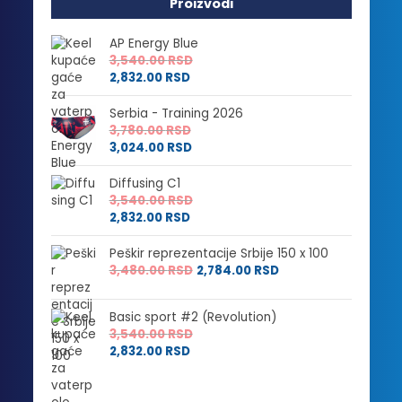
Proizvodi
AP Energy Blue
3,540.00
RSD
2,832.00
RSD
Serbia - Training 2026
3,780.00
RSD
3,024.00
RSD
Diffusing C1
3,540.00
RSD
2,832.00
RSD
Peškir reprezentacije Srbije 150 x 100
3,480.00
RSD
2,784.00
RSD
Basic sport #2 (Revolution)
3,540.00
RSD
2,832.00
RSD