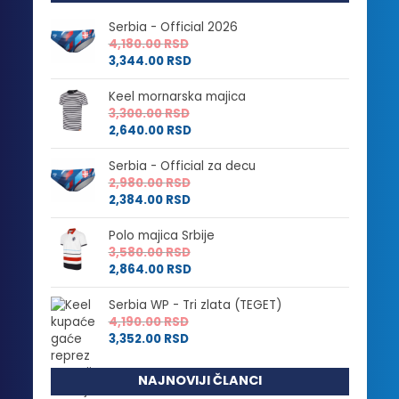
Serbia - Official 2026
4,180.00
RSD
3,344.00
RSD
Keel mornarska majica
3,300.00
RSD
2,640.00
RSD
Serbia - Official za decu
2,980.00
RSD
2,384.00
RSD
Polo majica Srbije
3,580.00
RSD
2,864.00
RSD
Serbia WP - Tri zlata (TEGET)
4,190.00
RSD
3,352.00
RSD
NAJNOVIJI ČLANCI