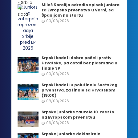
Miloš Korolija odredio spisak juniora
za Evropsko prvenstvo u Varni, sa
Španijom na startu
09/08/2026
Srpski kadeti dobro počeli protiv
Hrvatske, pa ostali bez plasmana u
finale SP
09/08/2026
Srpski kadeti u polufinalu Svetskog
prvenstva, za finale sa Hrvatskom
(19:00)
08/08/2026
Srpske juniorke zauzele 10. mesto
na Evropskom prvenstvu
06/08/2026
Srpske juniorke deklasirale