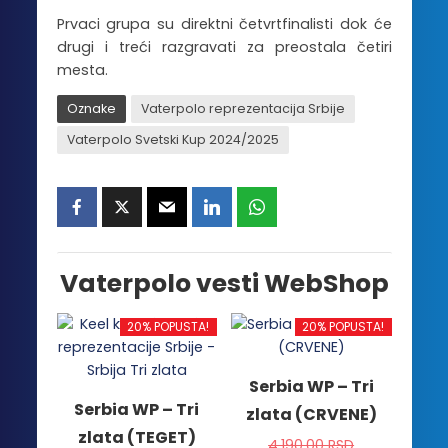
Prvaci grupa su direktni četvrtfinalisti dok će
drugi i treći razgravati za preostala četiri
mesta.
Oznake
Vaterpolo reprezentacija Srbije
Vaterpolo Svetski Kup 2024/2025
Vaterpolo vesti WebShop
20% POPUSTA!
20% POPUSTA!
Serbia WP – Tri
Serbia WP – Tri
zlata (CRVENE)
zlata (TEGET)
4,190.00
RSD