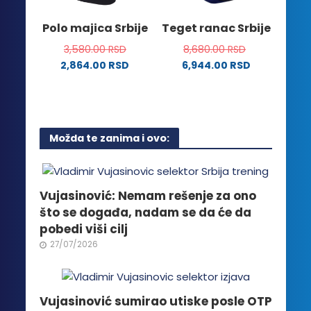
izabrane
stranici
na
Polo majica Srbije
Teget ranac Srbije
proizvoda.
stranici
3,580.00
RSD
8,680.00
RSD
proizvoda.
2,864.00
RSD
6,944.00
RSD
Ovaj
proizvod
ima
više
Možda te zanima i ovo:
varijanti.
Opcije
mogu
biti
Vujasinović: Nemam rešenje za ono
izabrane
što se događa, nadam se da će da
na
pobedi viši cilj
stranici
27/07/2026
proizvoda.
Vujasinović sumirao utiske posle OTP