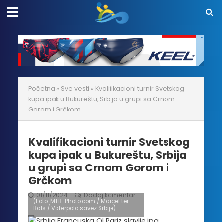
Početna
»
Sve vesti
»
Kvalifikacioni turnir Svetskog
kupa ipak u Bukureštu, Srbija u grupi sa Crnom
Gorom i Grčkom
Kvalifikacioni turnir Svetskog
kupa ipak u Bukureštu, Srbija
u grupi sa Crnom Gorom i
Grčkom
01/11/2024
Dodaj komentar
(Foto: MTB-Photo.com / Marcel ter
Bals / Vaterpolo savez Srbije)