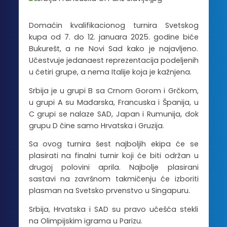
Domaćin kvalifikacionog turnira Svetskog
kupa od 7. do 12. januara 2025. godine biće
Bukurešt, a ne Novi Sad kako je najavljeno.
Učestvuje jedanaest reprezentacija podeljenih
u četiri grupe, a nema Italije koja je kažnjena.
Srbija je u grupi B sa Crnom Gorom i Grčkom,
u grupi A su Mađarska, Francuska i Španija, u
C grupi se nalaze SAD, Japan i Rumunija, dok
grupu D čine samo Hrvatska i Gruzija.
Sa ovog turnira šest najboljih ekipa će se
plasirati na finalni turnir koji će biti održan u
drugoj polovini aprila. Najbolje plasirani
sastavi na završnom takmičenju će izboriti
plasman na Svetsko prvenstvo u Singapuru.
Srbija, Hrvatska i SAD su pravo učešća stekli
na Olimpijskim igrama u Parizu.