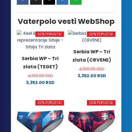
Vaterpolo vesti WebShop
20% POPUSTA!
20% POPUSTA!
Serbia WP – Tri
Serbia WP – Tri
zlata (CRVENE)
zlata (TEGET)
4,190.00
RSD
4,190.00
RSD
3,352.00
RSD
Ovaj
3,352.00
RSD
Ovaj
proizvod
proizvod
ima
ima
više
20% POPUSTA!
20% POPUSTA!
više
varijanti.
varijanti.
Opcije
Opcije
mogu
mogu
biti