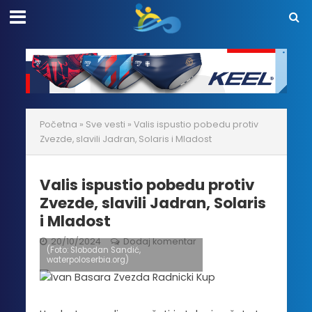
Početna
»
Sve vesti
»
Valis ispustio pobedu protiv
Zvezde, slavili Jadran, Solaris i Mladost
Valis ispustio pobedu protiv
Zvezde, slavili Jadran, Solaris
i Mladost
20/10/2024
Dodaj komentar
(Foto: Slobodan Sandić,
waterpoloserbia.org)