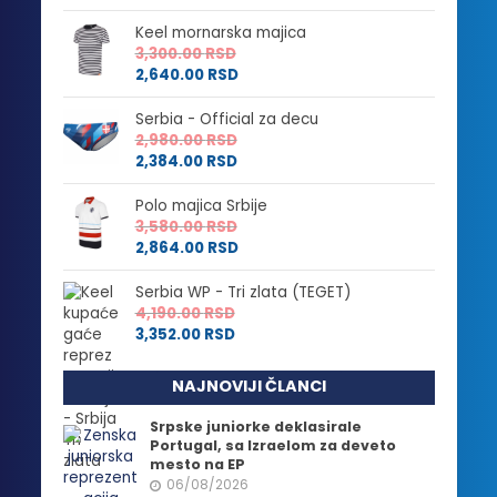
Keel mornarska majica
3,300.00
RSD
2,640.00
RSD
Serbia - Official za decu
2,980.00
RSD
2,384.00
RSD
Polo majica Srbije
3,580.00
RSD
2,864.00
RSD
Serbia WP - Tri zlata (TEGET)
4,190.00
RSD
3,352.00
RSD
NAJNOVIJI ČLANCI
Srpske juniorke deklasirale
Portugal, sa Izraelom za deveto
mesto na EP
06/08/2026