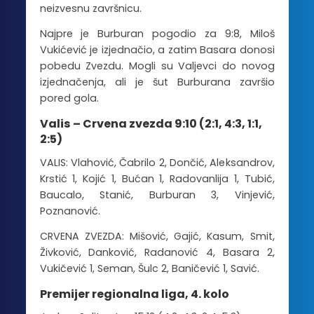
neizvesnu završnicu.
Najpre je Burburan pogodio za 9:8, Miloš
Vukićević je izjednačio, a zatim Basara donosi
pobedu Zvezdu. Mogli su Valjevci do novog
izjednačenja, ali je šut Burburana završio
pored gola.
Valis – Crvena zvezda 9:10 (2:1, 4:3, 1:1,
2:5)
VALIS: Vlahović, Čabrilo 2, Dončić, Aleksandrov,
Krstić 1, Kojić 1, Bućan 1, Radovanlija 1, Tubić,
Baucalo, Stanić, Burburan 3, Vinjević,
Poznanović.
CRVENA ZVEZDA: Mišović, Gajić, Kasum, Smit,
Živković, Danković, Radanović 4, Basara 2,
Vukičević 1, Seman, Šulc 2, Baničević 1, Savić.
Premijer regionalna liga, 4. kolo