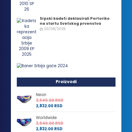
Srpski kadeti deklasirali Portoriko
na startu Svetskog prvenstva
03/08/2026
Proizvodi
Neon
3,540.00
RSD
2,832.00
RSD
Worldwide
3,540.00
RSD
2,832.00
RSD