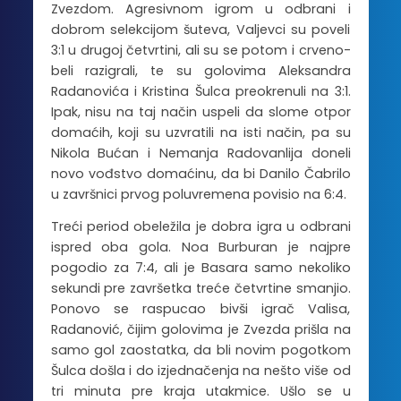
Zvezdom. Agresivnom igrom u odbrani i
dobrom selekcijom šuteva, Valjevci su poveli
3:1 u drugoj četvrtini, ali su se potom i crveno-
beli razigrali, te su golovima Aleksandra
Radanovića i Kristina Šulca preokrenuli na 3:1.
Ipak, nisu na taj način uspeli da slome otpor
domaćih, koji su uzvratili na isti način, pa su
Nikola Bućan i Nemanja Radovanlija doneli
novo vođstvo domaćinu, da bi Danilo Čabrilo
u završnici prvog poluvremena povisio na 6:4.
Treći period obeležila je dobra igra u odbrani
ispred oba gola. Noa Burburan je najpre
pogodio za 7:4, ali je Basara samo nekoliko
sekundi pre završetka treće četvrtine smanjio.
Ponovo se raspucao bivši igrač Valisa,
Radanović, čijim golovima je Zvezda prišla na
samo gol zaostatka, da bli novim pogotkom
Šulca došla i do izjednačenja na nešto više od
tri minuta pre kraja utakmice. Ušlo se u