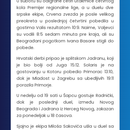
U subotu su odigrane četiri utakmice četvrtog
kola Premijer regionalne lige, a u duelu dve
srpske ekipe, Crvena zvezda je posle velikog
preokreta u poslednjoj četvrtini pobedila u
gostima Valis rezultatom 10:9. Naime, Valjevci
su vodili 8:5 sedam minuta pre kraja, ali su
Beograđani pogotkom Ivana Basare stigli do
pobede.
Hrvatski derbi pripao je splitskom Jadranu, koji
je bio bolji od Juga 15:12. Solaris je na
gostovanju u Kotoru pobedio Primorac 13:10,
dok je Mladost u Zagrebu sa ubedljivih 19:11
porazila Primorje.
U nedelju od 19 sati u Šapcu gostuje Radnički,
dok je poslednji duel, između Novog
Beograda i Jadrana iz Herceg Novog, zakazan
za ponedeljak u 18 časova.
Sjajno je ekipa Miloša Sakovića ušla u duel sa