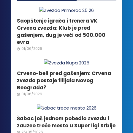
Opcije
mogu
biti
Saopštenje igrača i trenera VK
izabrane
Crvena zvezda: Klub je pred
na
gašenjem, dug je veći od 500.000
stranici
evra
proizvoda.
01/06/2026
Crveno-beli pred gašenjem: Crvena
zvezda postaje filijala Novog
Beograda?
01/06/2026
Šabac još jednom pobedio Zvezdu i
zauzeo treće mesto u Super ligi Srbije
25/05/2026