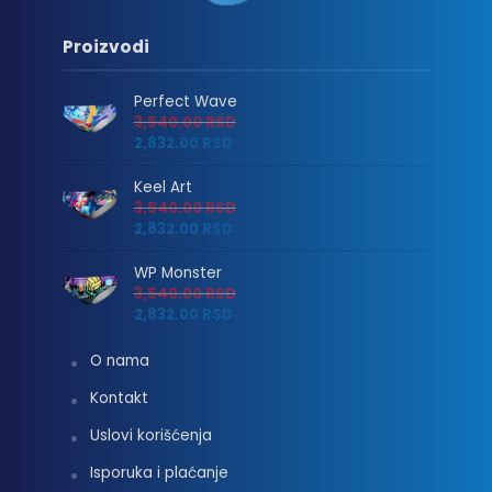
Proizvodi
Perfect Wave
3,540.00
RSD
2,832.00
RSD
Keel Art
3,540.00
RSD
2,832.00
RSD
WP Monster
3,540.00
RSD
2,832.00
RSD
O nama
Kontakt
Uslovi korišćenja
Isporuka i plaćanje