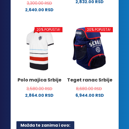
2,832.00
RSD
3,300.00
RSD
Ovaj
2,640.00
RSD
proizvod
Ovaj
ima
proizvod
više
ima
20% POPUSTA!
20% POPUSTA!
varijanti.
više
Opcije
varijanti.
mogu
Opcije
biti
mogu
izabrane
biti
na
izabrane
stranici
na
Polo majica Srbije
Teget ranac Srbije
proizvoda.
stranici
3,580.00
RSD
8,680.00
RSD
proizvoda.
2,864.00
RSD
6,944.00
RSD
Ovaj
proizvod
ima
više
Možda te zanima i ovo:
varijanti.