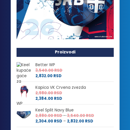
Proizvodi
Better WP
3,540.00
RSD
2,832.00
RSD
Kapica VK Crvena zvezda
2,980.00
RSD
2,384.00
RSD
Keel Split Navy Blue
Raspon
2,880.00
RSD
–
3,540.00
RSD
Raspon
cena:
2,304.00
RSD
–
2,832.00
RSD
cena:
od