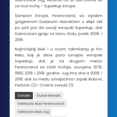
dubrovački Jug, večeras od 20 sati boriće se
za novi trofej – Superkup Evrope.
Šampion Evrope, Ferencvaroš, sa srpskim
golgeterom Dušanom Mandićem u ekipi želi
po peti put da osvoji evropski Superkup, dok
Dubrovčani igraju za treću titulu, posle 2006. i
2016.
Najtrofejniji klub i u ovom takmičenju je Pro
Reko, koji je deve puta osvajao evropski
Superkup, dok je na drugom mestu
Ferencvaroš sa četiri trofeja, osvojena 1978,
1980, 2018. i 2019. godine. Jug ima dva iz 2006. i
2016. dok su među osvajačima i srpski klubovi,
Partizan (2) i Crvena zvezda (1).
Oznake
Dušan Mandić
Vaterpolo klub Ferencvaroš
Vaterpolo klub Jug