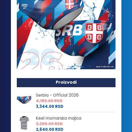
Proizvodi
Serbia - Official 2026
4,180.00
RSD
3,344.00
RSD
Keel mornarska majica
3,300.00
RSD
2,640.00
RSD