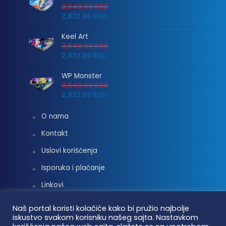
3,540.00
RSD
2,832.00
RSD
Keel Art
3,540.00
RSD
2,832.00
RSD
WP Monster
3,540.00
RSD
2,832.00
RSD
O nama
Kontakt
Uslovi korišćenja
Isporuka i plaćanje
Linkovi
Moj nalog
Naš portal koristi kolačiće kako bi pružio najbolje
iskustvo svakom korisniku našeg sajta. Nastavkom