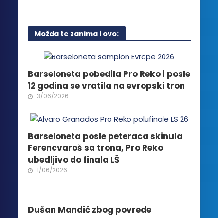
proizvod
ima
više
Možda te zanima i ovo:
varijanti.
Opcije
mogu
biti
Barseloneta pobedila Pro Reko i posle
izabrane
12 godina se vratila na evropski tron
na
13/06/2026
stranici
proizvoda.
Barseloneta posle peteraca skinula
Ferencvaroš sa trona, Pro Reko
ubedljivo do finala LŠ
11/06/2026
Dušan Mandić zbog povrede