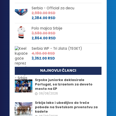
Serbia - Official za decu
2,980.00
RSD
2,384.00
RSD
Polo majica Srbije
3,580.00
RSD
2,864.00
RSD
Serbia WP - Tri zlata (TEGET)
4,190.00
RSD
3,352.00
RSD
NAJNOVIJI ČLANCI
Srpske juniorke deklasirale
Portugal, sa Izraelom za deveto
mesto na EP
06/08/2026
Srbija lako i ubedljivo do treće
pobede na Svetskom prvenstvu za
kadete