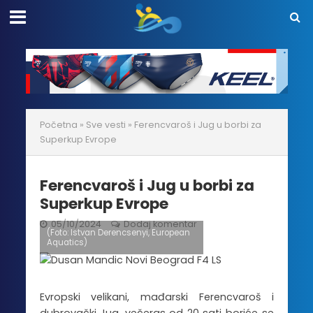
Početna
»
Sve vesti
»
Ferencvaroš i Jug u borbi za
Superkup Evrope
Ferencvaroš i Jug u borbi za
Superkup Evrope
05/10/2024
Dodaj komentar
(Foto: Istvan Derencsenyi, European
Aquatics)
Evropski velikani, mađarski Ferencvaroš i