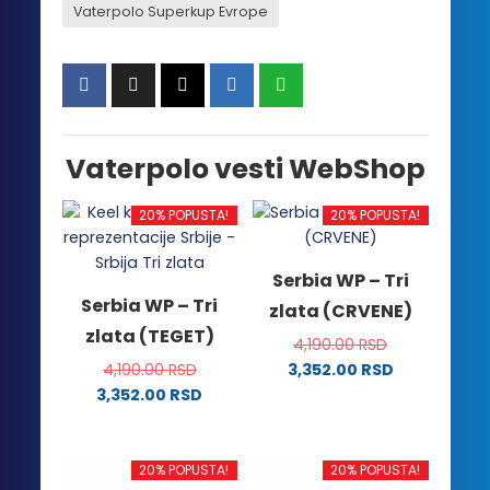
Vaterpolo Superkup Evrope
Vaterpolo vesti WebShop
20% POPUSTA!
20% POPUSTA!
Serbia WP – Tri
Serbia WP – Tri
zlata (CRVENE)
zlata (TEGET)
4,190.00
RSD
4,190.00
RSD
3,352.00
RSD
Ovaj
3,352.00
RSD
Ovaj
proizvod
proizvod
ima
ima
više
20% POPUSTA!
20% POPUSTA!