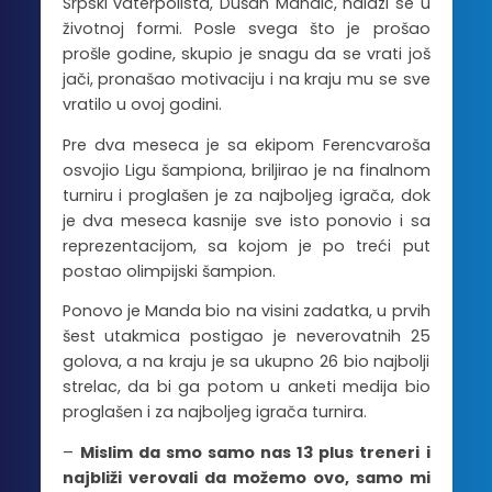
Srpski vaterpolista, Dušan Mandić, nalazi se u
životnoj formi. Posle svega što je prošao
prošle godine, skupio je snagu da se vrati još
jači, pronašao motivaciju i na kraju mu se sve
vratilo u ovoj godini.
Pre dva meseca je sa ekipom Ferencvaroša
osvojio Ligu šampiona, briljirao je na finalnom
turniru i proglašen je za najboljeg igrača, dok
je dva meseca kasnije sve isto ponovio i sa
reprezentacijom, sa kojom je po treći put
postao olimpijski šampion.
Ponovo je Manda bio na visini zadatka, u prvih
šest utakmica postigao je neverovatnih 25
golova, a na kraju je sa ukupno 26 bio najbolji
strelac, da bi ga potom u anketi medija bio
proglašen i za najboljeg igrača turnira.
–
Mislim da smo samo nas 13 plus treneri i
najbliži verovali da možemo ovo, samo mi