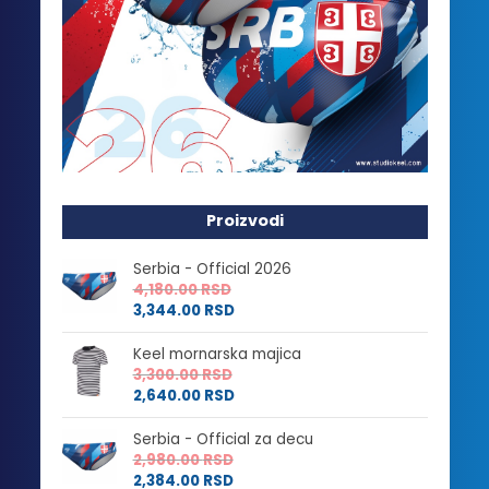
Proizvodi
Serbia - Official 2026
4,180.00
RSD
3,344.00
RSD
Keel mornarska majica
3,300.00
RSD
2,640.00
RSD
Serbia - Official za decu
2,980.00
RSD
2,384.00
RSD