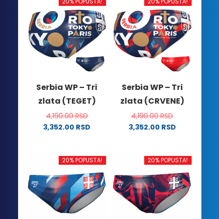
20% POPUSTA!
20% POPUSTA!
Serbia WP – Tri
Serbia WP – Tri
zlata (TEGET)
zlata (CRVENE)
4,190.00
RSD
4,190.00
RSD
3,352.00
RSD
3,352.00
RSD
Ovaj
Ovaj
proizvod
proizvod
ima
ima
20% POPUSTA!
20% POPUSTA!
više
više
varijanti.
varijanti.
Opcije
Opcije
mogu
mogu
biti
biti