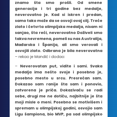
znamo šta smo prošli. Od smene
generacija i tri godine bez medalje,
neverovatno je. Kad si iskren i predan,
samo tako može da se osvoji ovaj cilj. Treće
zlato i četvrta olimpijska medalja, nisam ni
sanjao, šta reći, neverovatno Doživeli smo
takva nevremena, pomeli su nas Australija,
Mađarska i Španija, ali smo verovali i
osvojili zlato. Odbrana je bila neverovatna
– rekao je Mandić i dodao:
–
Neverovatan put, vidite i sami. Svaka
medalja ima nešto svoje i posebna je,
posebno mesto u srcu. Presrećan sam.
Dokazao sam ranije šta sam i ponovio,
zatvorena je priča. Dokazivaću se radi
sebe, drugi me ne dotiču, najbitnije je šta
moji misle o meni. Posebno se motivišem i
spremam u olimpijskoj godini, osvojio sam
Ligu šampiona, bio MVP, pa sad olimpijsko