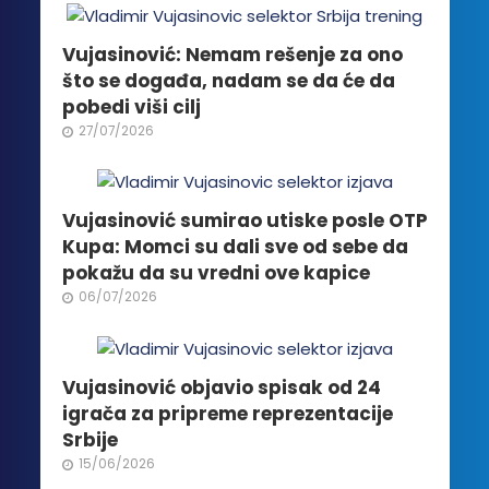
stranici
proizvoda.
Vujasinović: Nemam rešenje za ono
što se događa, nadam se da će da
pobedi viši cilj
27/07/2026
Vujasinović sumirao utiske posle OTP
Kupa: Momci su dali sve od sebe da
pokažu da su vredni ove kapice
06/07/2026
Vujasinović objavio spisak od 24
igrača za pripreme reprezentacije
Srbije
15/06/2026