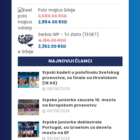
Polo majica Srbije
3,580.00
RSD
2,864.00
RSD
Serbia WP - Tri zlata (TEGET)
4,190.00
RSD
3,352.00
RSD
NAJNOVIJI ČLANCI
Srpski kadeti u polufinalu Svetskog
prvenstva, za finale sa Hrvatskom
(19:00)
08/08/2026
Srpske juniorke zauzele 10. mesto
na Evropskom prvenstvu
06/08/2026
Srpske juniorke deklasirale
Portugal, sa Izraelom za deveto
mesto na EP
06/08/2026