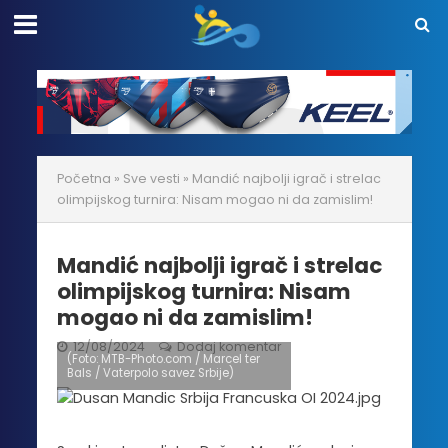
Početna
»
Sve vesti
»
Mandić najbolji igrač i strelac
olimpijskog turnira: Nisam mogao ni da zamislim!
Mandić najbolji igrač i strelac
olimpijskog turnira: Nisam
mogao ni da zamislim!
12/08/2024
Dodaj komentar
(Foto: MTB-Photo.com / Marcel ter
Bals / Vaterpolo savez Srbije)