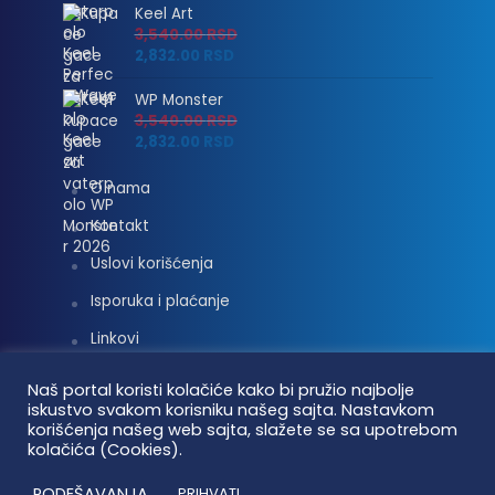
Keel Art
3,540.00
RSD
2,832.00
RSD
WP Monster
3,540.00
RSD
2,832.00
RSD
O nama
Kontakt
Uslovi korišćenja
Isporuka i plaćanje
Linkovi
Moj nalog
Naš portal koristi kolačiće kako bi pružio najbolje
iskustvo svakom korisniku našeg sajta. Nastavkom
korišćenja našeg web sajta, slažete se sa upotrebom
kolačića (Cookies).
Vaterpolo vesti © 2026. Sva prava zadržana.
PODEŠAVANJA
PRIHVATI