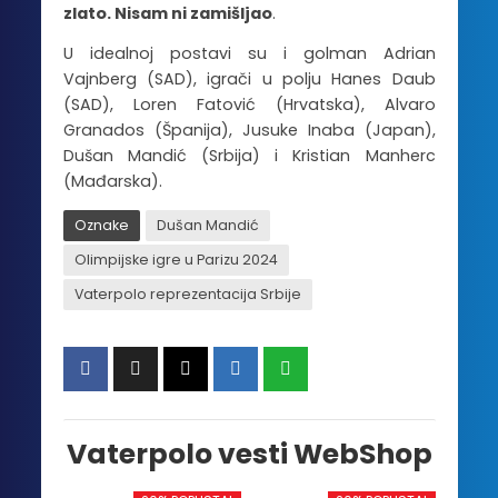
zlato. Nisam ni zamišljao
.
U idealnoj postavi su i golman Adrian
Vajnberg (SAD), igrači u polju Hanes Daub
(SAD), Loren Fatović (Hrvatska), Alvaro
Granados (Španija), Jusuke Inaba (Japan),
Dušan Mandić (Srbija) i Kristian Manherc
(Mađarska).
Oznake
Dušan Mandić
Olimpijske igre u Parizu 2024
Vaterpolo reprezentacija Srbije
Vaterpolo vesti WebShop