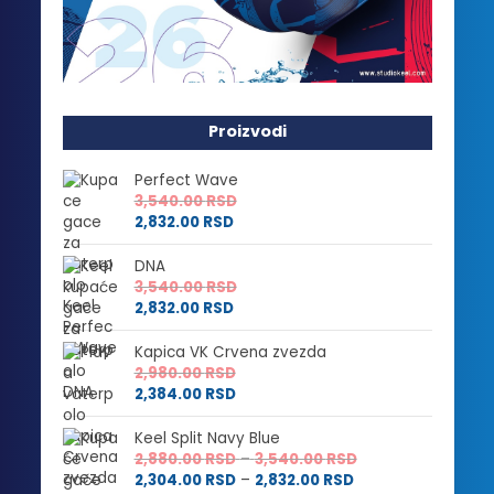
Proizvodi
Perfect Wave
3,540.00
RSD
2,832.00
RSD
DNA
3,540.00
RSD
2,832.00
RSD
Kapica VK Crvena zvezda
2,980.00
RSD
2,384.00
RSD
Keel Split Navy Blue
Raspon
2,880.00
RSD
–
3,540.00
RSD
Raspon
cena:
2,304.00
RSD
–
2,832.00
RSD