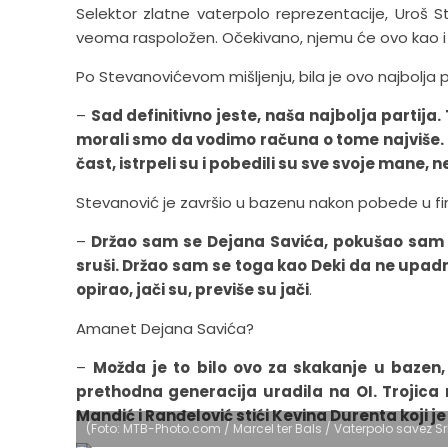
Selektor zlatne vaterpolo reprezentacije, Uroš St
veoma raspoložen. Očekivano, njemu će ovo kao i 
Po Stevanovićevom mišljenju, bila je ovo najbolja p
–
Sad definitivno jeste, naša najbolja partija
morali smo da vodimo računa o tome najviše. 
čast, istrpeli su i pobedili su sve svoje mane, 
Stevanović je završio u bazenu nakon pobede u fin
–
Držao sam se Dejana Savića, pokušao sam da
sruši. Držao sam se toga kao Deki da ne upad
opirao, jači su, previše su jači
.
Amanet Dejana Savića?
–
Možda je to bilo ovo za skakanje u bazen, 
prethodna generacija uradila na OI. Trojica
Mandić i Ranđelović stići Kevina Durenta koji je
(Foto: MTB-Photo.com / Marcel ter Bals / Vaterpolo savez Sr