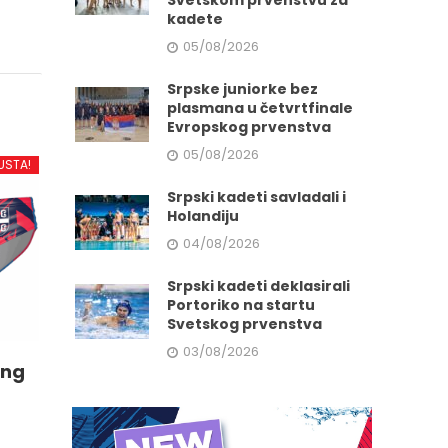
Svetskom prvenstvu za
kadete
05/08/2026
Srpske juniorke bez
plasmana u četvrtfinale
Evropskog prvenstva
05/08/2026
USTA!
Srpski kadeti savladali i
Holandiju
04/08/2026
Srpski kadeti deklasirali
Portoriko na startu
Svetskog prvenstva
03/08/2026
ing