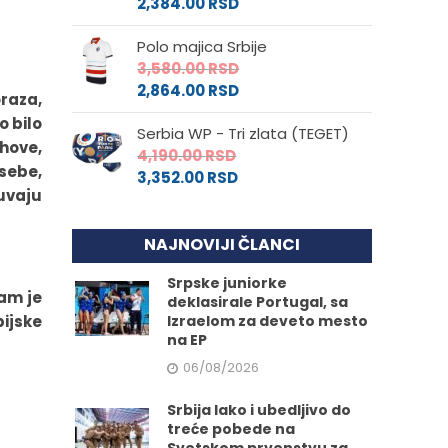
2,384.00
RSD
Polo majica Srbije
3,580.00
RSD
2,864.00
RSD
raza,
o bilo
Serbia WP - Tri zlata (TEGET)
ahove,
4,190.00
RSD
sebe,
3,352.00
RSD
čuvaju
NAJNOVIJI ČLANCI
Srpske juniorke
nam je
deklasirale Portugal, sa
pijske
Izraelom za deveto mesto
na EP
06/08/2026
Srbija lako i ubedljivo do
treće pobede na