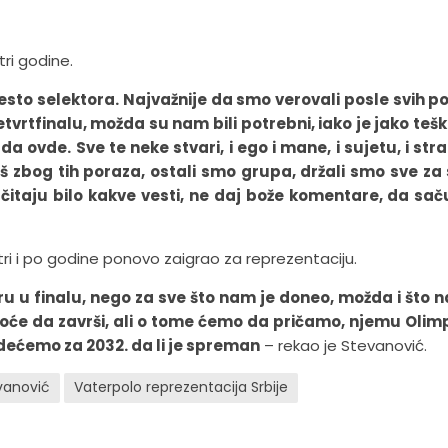
ri godine.
o selektora. Najvažnije da smo verovali posle svih po
vrtfinalu, možda su nam bili potrebni, iako je jako tešk
da ovde. Sve te neke stvari, i ego i mane, i sujetu, i str
zbog tih poraza, ostali smo grupa, držali smo sve za 
čitaju bilo kakve vesti, ne daj bože komentare, da sa
 tri i po godine ponovo zaigrao za reprezentaciju.
ru u finalu, nego za sve što nam je doneo, možda i što 
 Hoće da završi, ali o tome ćemo da pričamo, njemu Olim
videćemo za 2032. da li je spreman
– rekao je Stevanović.
vanović
Vaterpolo reprezentacija Srbije