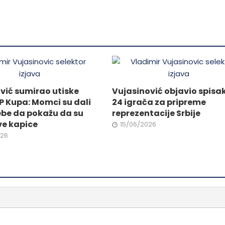
.
varijanti.
Opcije
mogu
biti
ne
izabrane
na
stranici
vić sumirao utiske
Vujasinović objavio spisa
da.
proizvoda.
P Kupa: Momci su dali
24 igrača za pripreme
ebe da pokažu da su
reprezentacije Srbije
ve kapice
15/06/2026
026