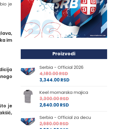
bio je
glava,
aka im
Proizvodi
Serbia - Official 2026
icija
4,180.00
RSD
 mnogo
3,344.00
RSD
Keel mornarska majica
3,300.00
RSD
2,640.00
RSD
što je
kšić,
Serbia - Official za decu
2,980.00
RSD