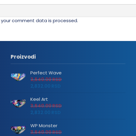
 your comment data is processed.
Proizvodi
Perfect Wave
3,540.00
RSD
2,832.00
RSD
Keel Art
3,540.00
RSD
2,832.00
RSD
WP Monster
3,540.00
RSD