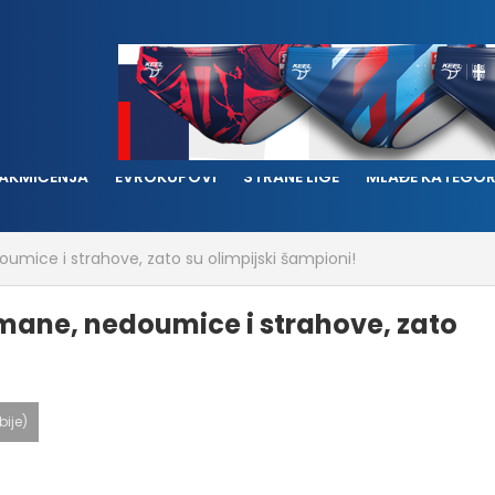
AKMIČENJA
EVROKUPOVI
STRANE LIGE
MLAĐE KATEGOR
oumice i strahove, zato su olimpijski šampioni!
 mane, nedoumice i strahove, zato
bije)