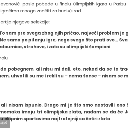
evanović, posle pobede u finalu Olimpijskih igara u Parizu 
igračima mnogo značiti za budući rad.
artija njegove selekcije:
. To sam pre svega zbog njih pričao, najveći problem je 
Ne samo po pitanju igre, nego svega što prati ovo… Sv
nedoumice, strahove, i zato su olimpijski šampioni
.
alu.
 pobegnem, ali nisu mi dali, eto, nekad da se ta trad
nem, uhvatili su me i rekli su – nema šanse – nisam se
ali nisam ispunio. Drago mi je što smo nastavili ono 
 momaka imaju tri olimpijska zlata, nadam se da će Ja
 u ekipnim sportovima najtrofejniji sa četiri zlata
.
bije)