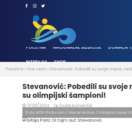
POČETNA
NACIONALNE SELEKCIJE
DOMAĆA T
INTERVJUI
SHOP
Početna
»
Sve vesti
»
Stevanović: Pobedili su svoje mane, ned
Stevanović: Pobedili su svoje
su olimpijski šampioni!
11/08/2024
Dodaj komentar
(Foto: MTB-Photo.com / Marcel ter Bals / Vaterpolo savez Sr