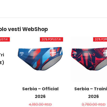
olo vesti WebShop
USTA!
20% POPUSTA!
20% POP
ri
E)
od
Serbia – Official
Serbia – Train
2026
2026
4,180.00
RSD
3,780.00
RSD
.