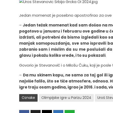
Jedan momenat je posebno apostrofirao za ove t
–
Jedan težak momenat kad sam došao na mest
pogotovo u januaru i februaru ove godine u čet
izdržati, ali potrebni da bismo izgledali kao sa
manjak samopouzdanja, sve smo ispravili baš 
zabranio sam i mislim da su me poslušali da 
glavu i pokažu koliko vrede, i to su pokazali
.
Govorio je Stevanović i o Milošu Ćuku, koji je posle
–
Da mu skinem kapu, ne samo za taj gol ili ig
najviše falilo, što se tiče atmosfere, odnosa.
igre traju osam godina, igrao je 2016. i sada, 
Oznake
Olimpijske igre u Parizu 2024
Uroš Ste