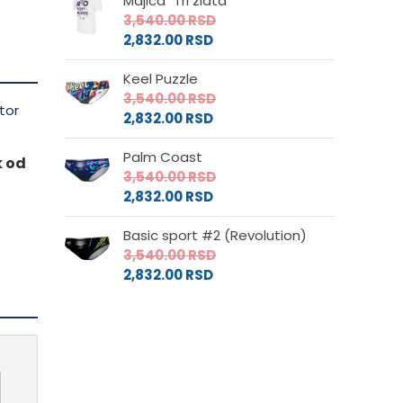
Majica "Tri zlata"
3,540.00
RSD
2,832.00
RSD
Keel Puzzle
3,540.00
RSD
2,832.00
RSD
Palm Coast
k od
3,540.00
RSD
2,832.00
RSD
Basic sport #2 (Revolution)
3,540.00
RSD
2,832.00
RSD