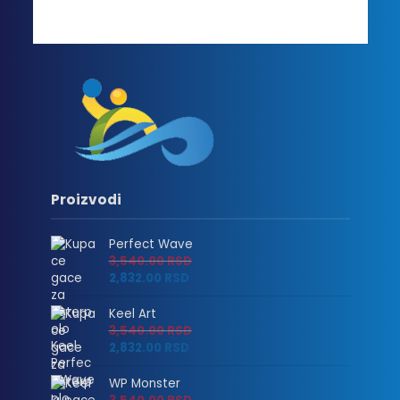
Proizvodi
Perfect Wave
3,540.00
RSD
2,832.00
RSD
Keel Art
3,540.00
RSD
2,832.00
RSD
WP Monster