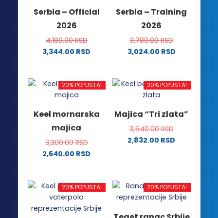
mogu
biti
Serbia – Official
Serbia – Training
biti
izabrane
2026
2026
izabrane
na
na
stranici
4,180.00
RSD
3,780.00
RSD
stranici
proizvoda.
3,344.00
RSD
3,024.00
RSD
proizvoda.
Ovaj
Ovaj
proizvod
proizvod
ima
ima
20% POPUSTA!
20% POPUSTA!
više
više
varijanti.
varijanti.
Keel mornarska
Majica “Tri zlata”
Opcije
Opcije
majica
3,540.00
RSD
mogu
mogu
2,832.00
RSD
biti
biti
3,300.00
RSD
Ovaj
izabrane
izabrane
2,640.00
RSD
proizvod
na
na
Ovaj
ima
stranici
stranici
proizvod
više
proizvoda.
proizvoda.
ima
20% POPUSTA!
20% POPUSTA!
varijanti.
više
Opcije
varijanti.
Teget ranac Srbije