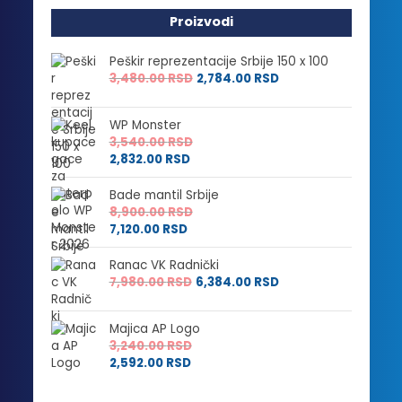
Proizvodi
Peškir reprezentacije Srbije 150 x 100
3,480.00
RSD
2,784.00
RSD
WP Monster
3,540.00
RSD
2,832.00
RSD
Bade mantil Srbije
8,900.00
RSD
7,120.00
RSD
Ranac VK Radnički
7,980.00
RSD
6,384.00
RSD
Majica AP Logo
3,240.00
RSD
2,592.00
RSD