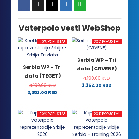
Vaterpolo vesti WebShop
20% POPUSTA!
20% POPUSTA!
Serbia WP – Tri
Serbia WP – Tri
zlata (CRVENE)
zlata (TEGET)
4,190.00
RSD
4,190.00
RSD
3,352.00
RSD
Ovaj
3,352.00
RSD
Ovaj
proizvod
proizvod
ima
ima
više
20% POPUSTA!
20% POPUSTA!
više
varijanti.
varijanti.
Opcije
Opcije
mogu