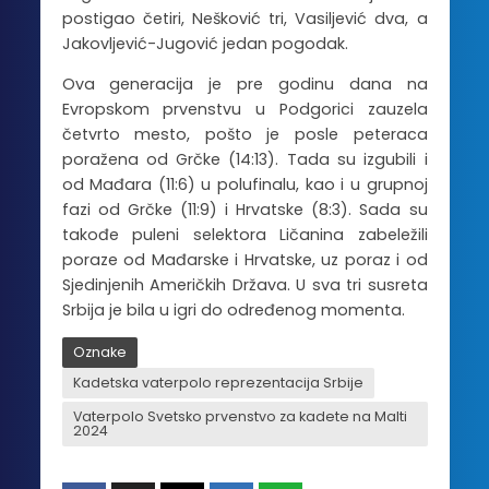
postigao četiri, Nešković tri, Vasiljević dva, a
Jakovljević-Jugović jedan pogodak.
Ova generacija je pre godinu dana na
Evropskom prvenstvu u Podgorici zauzela
četvrto mesto, pošto je posle peteraca
poražena od Grčke (14:13). Tada su izgubili i
od Mađara (11:6) u polufinalu, kao i u grupnoj
fazi od Grčke (11:9) i Hrvatske (8:3). Sada su
takođe puleni selektora Ličanina zabeležili
poraze od Mađarske i Hrvatske, uz poraz i od
Sjedinjenih Američkih Država. U sva tri susreta
Srbija je bila u igri do određenog momenta.
Oznake
Kadetska vaterpolo reprezentacija Srbije
Vaterpolo Svetsko prvenstvo za kadete na Malti
2024