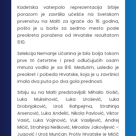
Kadetska vaterpolo reprezentacija Srbije
porazom je završila učešće na Svetskom
prvenstvu na Malti za igrače do 16 godina,
pošto je u borbi za sedmo mesto posle
preokreta poražena od Hrvatske rezultatom
11:10.
Selekcija Nemanje Ličanina je bila bolja tokom
prve tri četvrtine i pred odlučujućih osam
minuta vodila je sa 8:6. Međutim, usledio je
preokret i pobeda Hrvatske, koja je u završnici
imala dva puta po dva gola prednosti.
Srbiju su na Malti predstavljali: Mihailo Gošić,
Luka Muksinović, Luka Urošević, Luka
Drobnjaković, Uroš Rahpejma, Strahinja
Arsenović, Luka Anđelić, Nikola Pavlović, Viktor
Vasić, Luka Vojinović, Vuk Vasiljević, Andrej
Mićić, Strahinja Nešković, Miroslav Jakovljević –
Jugović i Uroš Munćan. Protiv Hrvatske je Mićić