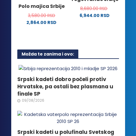
mogu
Opcije
Polo majica Srbije
biti
8,680.00
RSD
mogu
izabrane
3,580.00
RSD
6,944.00
RSD
biti
na
2,864.00
RSD
izabrane
stranici
Ovaj
na
proizvoda.
proizvod
stranici
ima
proizvoda.
više
Možda te zanima i ovo:
varijanti.
Opcije
mogu
biti
Srpski kadeti dobro počeli protiv
izabrane
Hrvatske, pa ostali bez plasmana u
na
finale SP
stranici
09/08/2026
proizvoda.
Srpski kadeti u polufinalu Svetskog