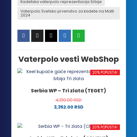
Kadetska vaterpolo reprezentacija Srbije
Vaterpolo Svetsko prvenstvo za kadete na Malti
2024
Vaterpolo vesti WebShop
20% POPUSTA!
Serbia WP – Tri zlata (TEGET)
4,190.00
RSD
3,352.00
RSD
Ovaj
proizvod
20% POPUSTA!
ima
više