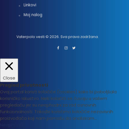
Linkovi
Moj nalog
Vaterpolo vesti © 2026. Sva prava zadržana.
Close
Pregled privatnosti
Ovaj portal koristi kolačiće (cookies) kako bi poboljšala
korisničko iskustvo. Neki kolačići se čuvaju u vašem
pregledaču jer su neophodni za rad osnovnih
funkcionalnosti. Takođe koristimo kolačiće nezavisnih
proizvođača koji nam pomažu da analiziram
...
Neophodni