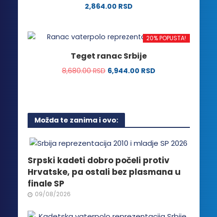
2,864.00
RSD
biti
Ovaj
izabrane
proizvod
na
20% POPUSTA!
ima
stranici
više
proizvoda.
Teget ranac Srbije
varijanti.
8,680.00
RSD
6,944.00
RSD
Opcije
mogu
biti
izabrane
na
Možda te zanima i ovo:
stranici
proizvoda.
Srpski kadeti dobro počeli protiv
Hrvatske, pa ostali bez plasmana u
finale SP
09/08/2026