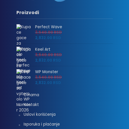
Proizvodi
Perfect Wave
3,540.00
RSD
2,832.00
RSD
Keel Art
3,540.00
RSD
2,832.00
RSD
WP Monster
3,540.00
RSD
2,832.00
RSD
O nama
Kontakt
Uslovi korišćenja
Isporuka i plaćanje