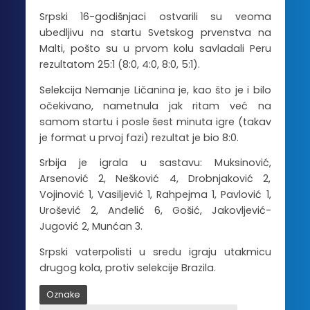
Srpski 16-godišnjaci ostvarili su veoma
ubedljivu na startu Svetskog prvenstva na
Malti, pošto su u prvom kolu savladali Peru
rezultatom 25:1 (8:0, 4:0, 8:0, 5:1).
Selekcija Nemanje Ličanina je, kao što je i bilo
očekivano, nametnula jak ritam već na
samom startu i posle šest minuta igre (takav
je format u prvoj fazi) rezultat je bio 8:0.
Srbija je igrala u sastavu: Muksinović,
Arsenović 2, Nešković 4, Drobnjaković 2,
Vojinović 1, Vasiljević 1, Rahpejma 1, Pavlović 1,
Urošević 2, Anđelić 6, Gošić, Jakovljević-
Jugović 2, Munćan 3.
Srpski vaterpolisti u sredu igraju utakmicu
drugog kola, protiv selekcije Brazila.
Oznake