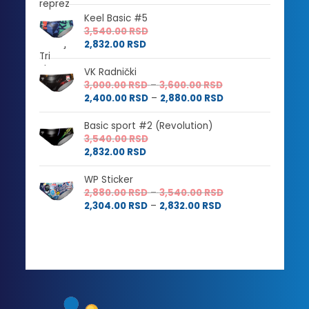
Keel Basic #5
3,540.00
RSD
2,832.00
RSD
VK Radnički
Raspon
3,000.00
RSD
–
3,600.00
RSD
cena:
Raspon
2,400.00
RSD
–
2,880.00
RSD
od
cena:
3,000.00 RSD
od
Basic sport #2 (Revolution)
do
2,400.00 RSD
3,540.00
RSD
3,600.00 RSD
do
2,832.00
RSD
2,880.00 RSD
WP Sticker
Raspon
2,880.00
RSD
–
3,540.00
RSD
Raspon
cena:
2,304.00
RSD
–
2,832.00
RSD
cena:
od
od
2,880.00 RSD
2,304.00 RSD
do
do
3,540.00 RSD
2,832.00 RSD