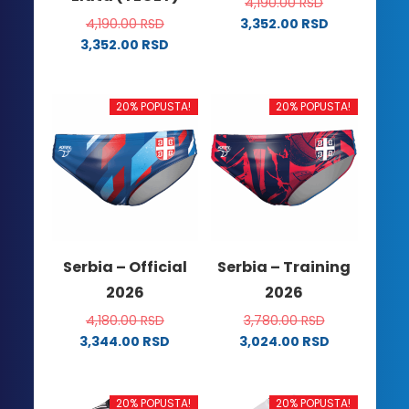
4,190.00
RSD
4,190.00
RSD
3,352.00
RSD
Ovaj
3,352.00
RSD
Ovaj
proizvod
proizvod
ima
ima
više
20% POPUSTA!
20% POPUSTA!
više
varijanti.
varijanti.
Opcije
Opcije
mogu
mogu
biti
biti
izabrane
izabrane
na
na
stranici
Serbia – Official
Serbia – Training
stranici
proizvoda.
2026
2026
proizvoda.
4,180.00
RSD
3,780.00
RSD
3,344.00
RSD
3,024.00
RSD
Ovaj
Ovaj
proizvod
proizvod
ima
ima
20% POPUSTA!
20% POPUSTA!