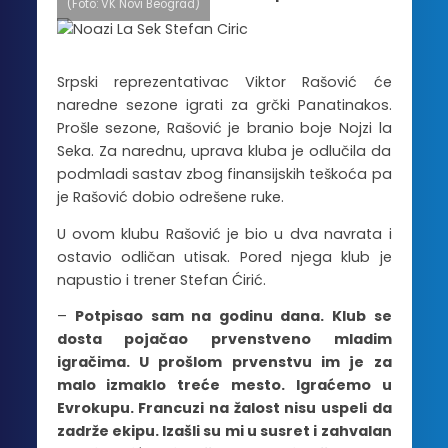
(Foto: VK Novi Beograd)
Srpski reprezentativac Viktor Rašović će
naredne sezone igrati za grčki Panatinakos.
Prošle sezone, Rašović je branio boje Nojzi la
Seka. Za narednu, uprava kluba je odlučila da
podmladi sastav zbog finansijskih teškoća pa
je Rašović dobio odrešene ruke.
U ovom klubu Rašović je bio u dva navrata i
ostavio odličan utisak. Pored njega klub je
napustio i trener Stefan Ćirić.
–
Potpisao sam na godinu dana. Klub se
dosta pojačao prvenstveno mladim
igračima. U prošlom prvenstvu im je za
malo izmaklo treće mesto. Igraćemo u
Evrokupu. Francuzi na žalost nisu uspeli da
zadrže ekipu. Izašli su mi u susret i zahvalan