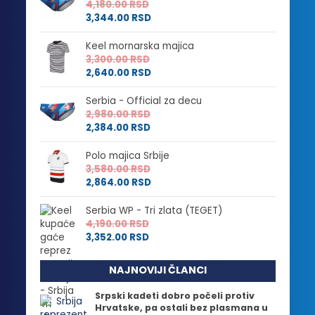
4,180.00
RSD
3,344.00
RSD
Keel mornarska majica
3,300.00
RSD
2,640.00
RSD
Serbia - Official za decu
2,980.00
RSD
2,384.00
RSD
Polo majica Srbije
3,580.00
RSD
2,864.00
RSD
Serbia WP - Tri zlata (TEGET)
4,190.00
RSD
3,352.00
RSD
NAJNOVIJI ČLANCI
Srpski kadeti dobro počeli protiv
Hrvatske, pa ostali bez plasmana u