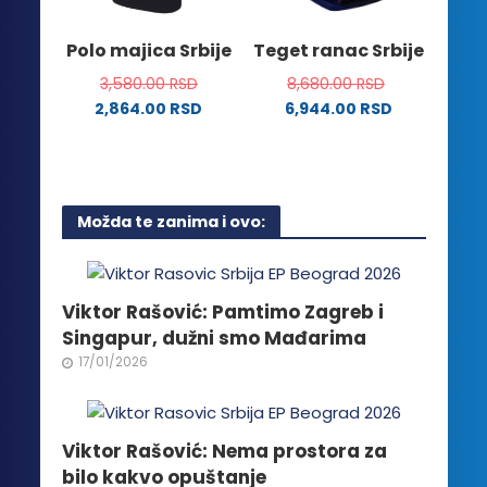
na
izabrane
stranici
na
Polo majica Srbije
Teget ranac Srbije
proizvoda.
stranici
3,580.00
RSD
8,680.00
RSD
proizvoda.
2,864.00
RSD
6,944.00
RSD
Ovaj
proizvod
ima
više
Možda te zanima i ovo:
varijanti.
Opcije
mogu
biti
Viktor Rašović: Pamtimo Zagreb i
izabrane
Singapur, dužni smo Mađarima
na
17/01/2026
stranici
proizvoda.
Viktor Rašović: Nema prostora za
bilo kakvo opuštanje