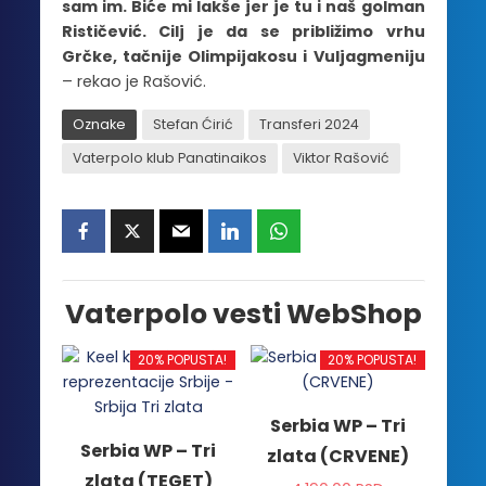
sam im. Biće mi lakše jer je tu i naš golman
Rističević. Cilj je da se približimo vrhu
Grčke, tačnije Olimpijakosu i Vuljagmeniju
– rekao je Rašović.
Oznake
Stefan Ćirić
Transferi 2024
Vaterpolo klub Panatinaikos
Viktor Rašović
Vaterpolo vesti WebShop
20% POPUSTA!
20% POPUSTA!
Serbia WP – Tri
Serbia WP – Tri
zlata (CRVENE)
zlata (TEGET)