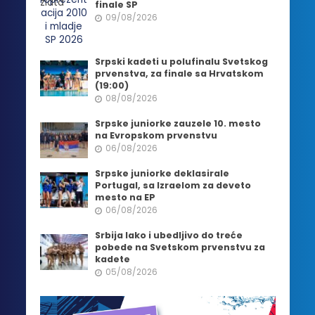
finale SP
09/08/2026
Srpski kadeti u polufinalu Svetskog
prvenstva, za finale sa Hrvatskom
(19:00)
08/08/2026
Srpske juniorke zauzele 10. mesto
na Evropskom prvenstvu
06/08/2026
Srpske juniorke deklasirale
Portugal, sa Izraelom za deveto
mesto na EP
06/08/2026
Srbija lako i ubedljivo do treće
pobede na Svetskom prvenstvu za
kadete
05/08/2026