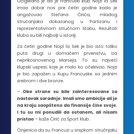
Očigledno je da je francuski klub Nojzi la Sek
imao dobar nos pre četiri godine kada je
angažovao Stefana Ćirića, mladog
stručanjaka dokazanog u Partizanu i
reprezentativnom stručnom štabu. Rezultati
kluba su bili najbolji u istoriji.
Za četiri godine Nojzi la Sek je bio isto toliko
puta drugi u domaćem prvenstvu, iza
neprikosnovenog Marseja. To su najveći
klupski uspesi, koje je malo ko očekivao. Nojzi
je bio zapažen u Kupu Francuske sa jednim
srebrom i dve bronze.
–
Obe strane su bile zainteresovane za
nastavak saradnje. Imali smo ambicije ali je
na kraju saopšteno da finansije čine svoje.
I tu su mi ponudili da ostanem, ali nisam
pristao
– kaže Ćirić za Sport Klub.
Činjenica da su Francuzi u srspkom stručnjaku