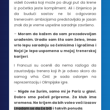
videli čoveka koji može po drugi put da krene
iz početka jeste kompliment. Ali i činjenica je
da budući sastav ne bi odgovarao
trenerovim ambicijama predstavljala je jasan
znak da je vreme uspešne saradnje završeno.
–
Moram da kažem da sam prezadovoljan
urađenim. Uradio sam šta sam želeo, imao
vrlo lepu saradnju sa čelnicima i igračima i
Nojzi je lepa uspomena u mojoj trenerskoj
karijeri
.
I Francuzi su ocenili da nema razloga da
zaustavljaju trenera koji ih je odveo skoro do
samog vrha. Ćirić je sada oslonjen na
reprezentaciju i Olimpijske igre.
–
Nigde ne žurim, samo mi je Pariz u glavi.
Dobro smo počeli pripreme. Za klub ima
vremena. Ne krijem da bih voleo veći izazov
i nadam se da će biti i takvih ponuda
.