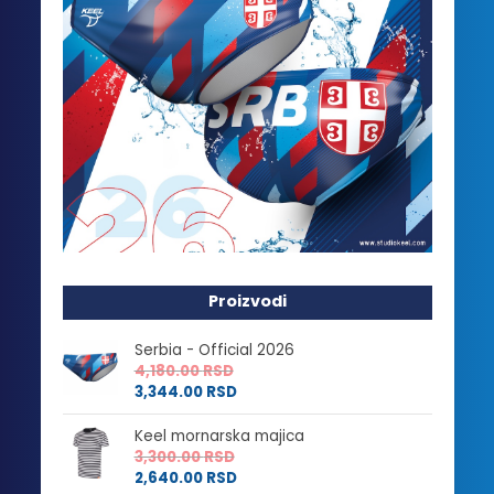
Proizvodi
Serbia - Official 2026
4,180.00
RSD
3,344.00
RSD
Keel mornarska majica
3,300.00
RSD
2,640.00
RSD