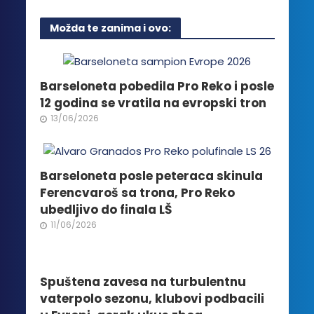
ima
više
Možda te zanima i ovo:
varijanti.
Opcije
mogu
biti
Barseloneta pobedila Pro Reko i posle
izabrane
12 godina se vratila na evropski tron
na
13/06/2026
stranici
proizvoda.
Barseloneta posle peteraca skinula
Ferencvaroš sa trona, Pro Reko
ubedljivo do finala LŠ
11/06/2026
Spuštena zavesa na turbulentnu
vaterpolo sezonu, klubovi podbacili