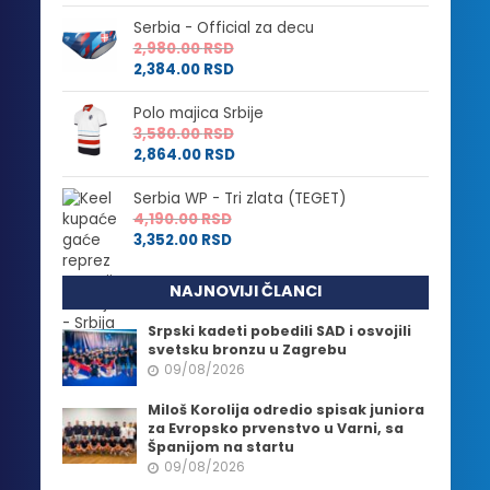
Serbia - Official za decu
2,980.00
RSD
2,384.00
RSD
Polo majica Srbije
3,580.00
RSD
2,864.00
RSD
Serbia WP - Tri zlata (TEGET)
4,190.00
RSD
3,352.00
RSD
NAJNOVIJI ČLANCI
Srpski kadeti pobedili SAD i osvojili
svetsku bronzu u Zagrebu
09/08/2026
Miloš Korolija odredio spisak juniora
za Evropsko prvenstvo u Varni, sa
Španijom na startu
09/08/2026