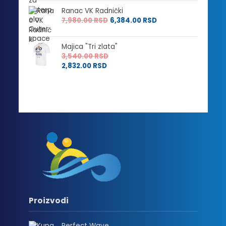
Ranac VK Radnički
7,980.00
RSD
6,384.00
RSD
Majica "Tri zlata"
3,540.00
RSD
2,832.00
RSD
Proizvodi
Perfect Wave