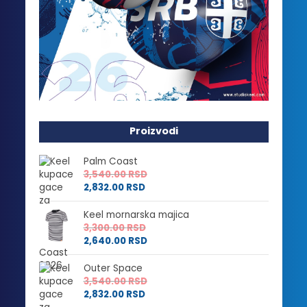
Proizvodi
Palm Coast
3,540.00
RSD
2,832.00
RSD
Keel mornarska majica
3,300.00
RSD
2,640.00
RSD
Outer Space
3,540.00
RSD
2,832.00
RSD