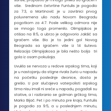
šanse, propustio je mnogo prilika sa igračem
više. Sredinom četvrtine Funtulis je pogodio
za 7:3, a Martinović je u završnici prvog
poluvremena ulio nadu Novom Beogradu
pogotkom za 4:7. Posle velikog odmora nije
se mnogo toga promenilo. Olimpijakos je
otišao na 8:5, a ubrzo je odgovorio Jakšić sa
igračem više. Bio je to jedini gol Novog
Beograda sa igračem više iz 14 šuteva.
Relizacija Olimpijakosa je bila nešto bolja tri
gola iz osam pokušaja.
Uvukla se nervoza u redove srpskog tima, koji
je u nastojanju da stigne rivala žurio u napadu
na početku poslednje deonice, dosta je
grešio. U par slučajeva vaterpolisti srpskog
tima nisu imali ni sreće u napadu, pogađali su
stative, a i razbranio se golman grčkog tima,
Marko Bijač. Pet i po minuta pre kraja, Funtulis
je pogodio za 9:5, a u poslednjem minutu,