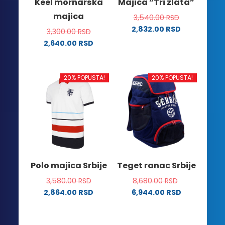
Keel mornarska
Majica “Tri zlata”
stranici
stranici
majica
3,540.00
RSD
proizvoda.
proizvoda.
2,832.00
RSD
3,300.00
RSD
Ovaj
2,640.00
RSD
proizvod
Ovaj
ima
proizvod
više
ima
20% POPUSTA!
20% POPUSTA!
varijanti.
više
Opcije
varijanti.
mogu
Opcije
biti
mogu
izabrane
biti
na
izabrane
stranici
na
Polo majica Srbije
Teget ranac Srbije
proizvoda.
stranici
3,580.00
RSD
8,680.00
RSD
proizvoda.
2,864.00
RSD
6,944.00
RSD
Ovaj
proizvod