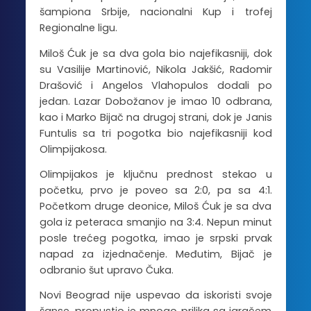
šampiona Srbije, nacionalni Kup i trofej
Regionalne ligu.
Miloš Ćuk je sa dva gola bio najefikasniji, dok
su Vasilije Martinović, Nikola Jakšić, Radomir
Drašović i Angelos Vlahopulos dodali po
jedan. Lazar Dobožanov je imao 10 odbrana,
kao i Marko Bijač na drugoj strani, dok je Janis
Funtulis sa tri pogotka bio najefikasniji kod
Olimpijakosa.
Olimpijakos je ključnu prednost stekao u
početku, prvo je poveo sa 2:0, pa sa 4:1.
Početkom druge deonice, Miloš Ćuk je sa dva
gola iz peteraca smanjio na 3:4. Nepun minut
posle trećeg pogotka, imao je srpski prvak
napad za izjednačenje. Međutim, Bijač je
odbranio šut upravo Čuka.
Novi Beograd nije uspevao da iskoristi svoje