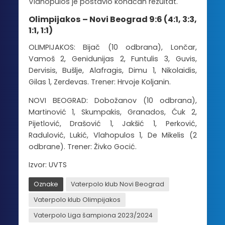
Vlahopulos je postavio konačan rezultat.
Olimpijakos – Novi Beograd 9:6 (4:1, 3:3,
1:1, 1:1)
OLIMPIJAKOS: Bijač (10 odbrana), Lončar,
Vamoš 2, Genidunijas 2, Funtulis 3, Guvis,
Dervisis, Bušlje, Alafragis, Dimu 1, Nikolaidis,
Gilas 1, Zerdevas. Trener: Hrvoje Koljanin.
NOVI BEOGRAD: Dobožanov (10 odbrana),
Martinović 1, Skumpakis, Granados, Ćuk 2,
Pijetlović, Drašović 1, Jakšić 1, Perković,
Radulović, Lukić, Vlahopulos 1, De Mikelis (2
odbrane). Trener: Živko Gocić.
Izvor: UVTS
Oznake
Vaterpolo klub Novi Beograd
Vaterpolo klub Olimpijakos
Vaterpolo Liga šampiona 2023/2024