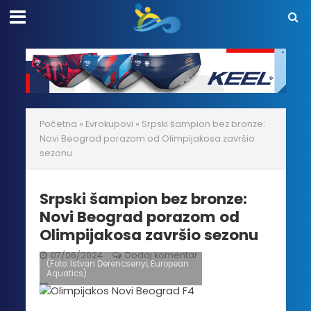
Početna
»
Evrokupovi
»
Srpski šampion bez bronze:
Novi Beograd porazom od Olimpijakosa završio
sezonu
Srpski šampion bez bronze:
Novi Beograd porazom od
Olimpijakosa završio sezonu
07/06/2024
Dodaj komentar
(Foto: Istvan Derencsenyi, European
Aquatics)