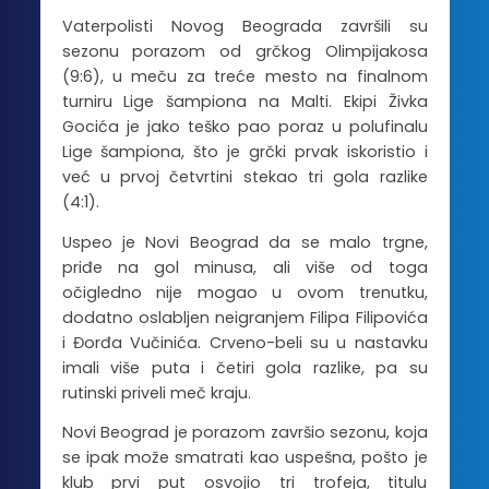
Vaterpolisti Novog Beograda završili su
sezonu porazom od grčkog Olimpijakosa
(9:6), u meču za treće mesto na finalnom
turniru Lige šampiona na Malti. Ekipi Živka
Gocića je jako teško pao poraz u polufinalu
Lige šampiona, što je grčki prvak iskoristio i
već u prvoj četvrtini stekao tri gola razlike
(4:1).
Uspeo je Novi Beograd da se malo trgne,
priđe na gol minusa, ali više od toga
očigledno nije mogao u ovom trenutku,
dodatno oslabljen neigranjem Filipa Filipovića
i Đorđa Vučinića. Crveno-beli su u nastavku
imali više puta i četiri gola razlike, pa su
rutinski priveli meč kraju.
Novi Beograd je porazom završio sezonu, koja
se ipak može smatrati kao uspešna, pošto je
klub prvi put osvojio tri trofeja, titulu