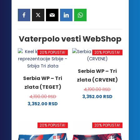
Vaterpolo vesti WebShop
20% POPUSTA!
20% POPUSTA!
Serbia WP – Tri
Serbia WP – Tri
zlata (CRVENE)
zlata (TEGET)
4,190.00
RSD
4,190.00
RSD
3,352.00
RSD
Ovaj
3,352.00
RSD
Ovaj
proizvod
proizvod
ima
ima
više
20% POPUSTA!
20% POPUSTA!
više
varijanti.
varijanti.
Opcije