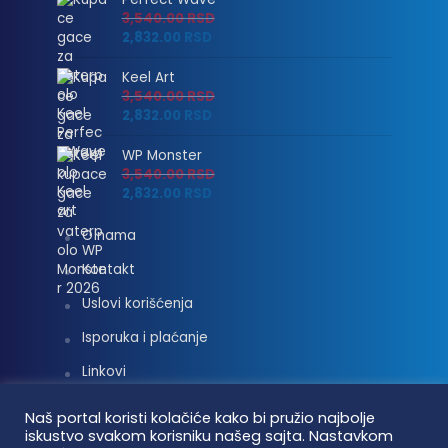
3,540.00
RSD
2,832.00
RSD
Keel Art
3,540.00
RSD
2,832.00
RSD
WP Monster
3,540.00
RSD
2,832.00
RSD
O nama
Kontakt
Uslovi korišćenja
Isporuka i plaćanje
Linkovi
Moj nalog
Naš portal koristi kolačiće kako bi pružio najbolje
iskustvo svakom korisniku našeg sajta. Nastavkom