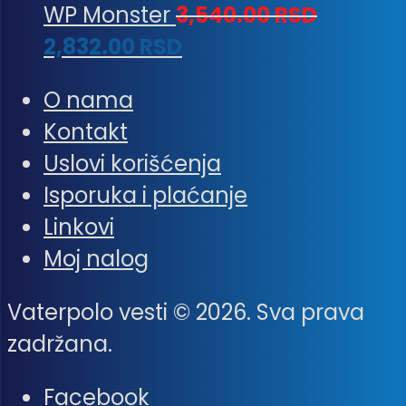
WP Monster
3,540.00
RSD
2,832.00
RSD
O nama
Kontakt
Uslovi korišćenja
Isporuka i plaćanje
Linkovi
Moj nalog
Vaterpolo vesti © 2026. Sva prava
zadržana.
Facebook