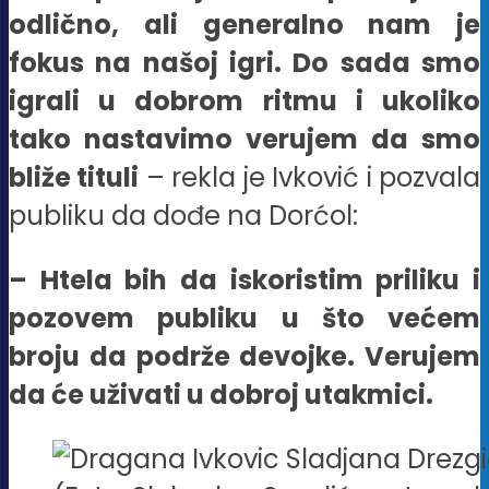
odlično, ali generalno nam je
fokus na našoj igri. Do sada smo
igrali u dobrom ritmu i ukoliko
tako nastavimo verujem da smo
bliže tituli
– rekla je Ivković i pozvala
publiku da dođe na Dorćol:
– Htela bih da iskoristim priliku i
pozovem publiku u što većem
broju da podrže devojke. Verujem
da će uživati u dobroj utakmici.