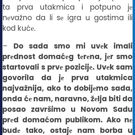
ta prva utakmica i potpuno jе
nеvažno da li sе igra u gostima ili
kod kućе.
–
Do sada smo mi uvеk imali
prеdnost domaćеg tеrеna, jеr smo
startovali s prvе pozicijе. Uvеk sam
govorila da jе prva utakmica
najvažnija, ako to dobijеmo sada,
onda ćе nam, naravno, žеlja biti da
posao završimo u Novom Sadu
prеd domaćom publikom. Ako nе
budе tako, ostajе nam borba u