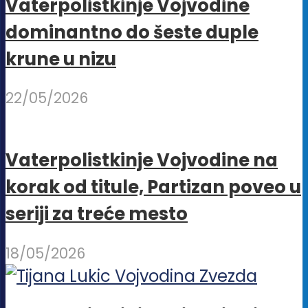
Vaterpolistkinje Vojvodine
Opcije
dominantno do šeste duple
mogu
krune u nizu
biti
izabrane
22/05/2026
na
stranici
proizvoda.
Vaterpolistkinje Vojvodine na
korak od titule, Partizan poveo u
seriji za treće mesto
18/05/2026