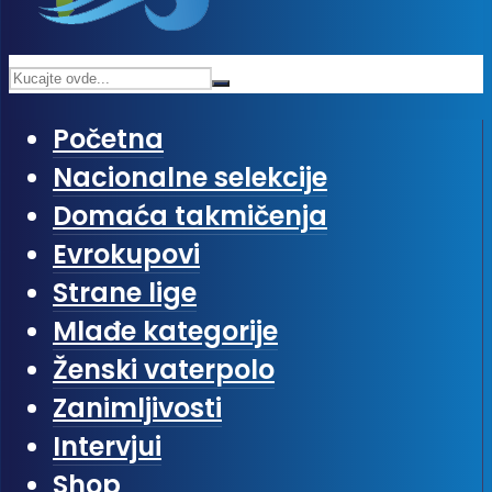
Početna
Nacionalne selekcije
Domaća takmičenja
Evrokupovi
Strane lige
Mlađe kategorije
Ženski vaterpolo
Zanimljivosti
Intervjui
Shop