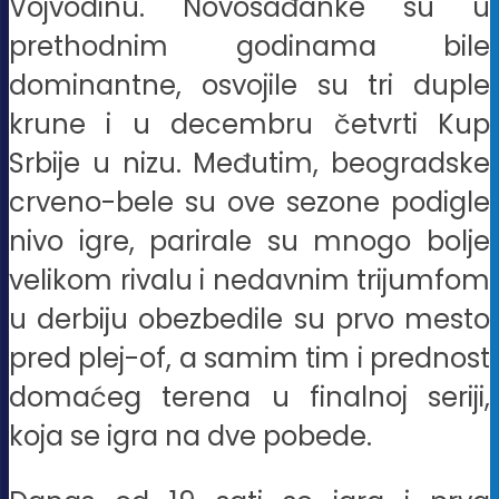
Vojvodinu. Novosađanke su u
prethodnim godinama bile
dominantne, osvojile su tri duple
krune i u decembru četvrti Kup
Srbije u nizu. Međutim, beogradske
crveno-bele su ove sezone podigle
nivo igre, parirale su mnogo bolje
velikom rivalu i nedavnim trijumfom
u derbiju obezbedile su prvo mesto
pred plej-of, a samim tim i prednost
domaćeg terena u finalnoj seriji,
koja se igra na dve pobede.