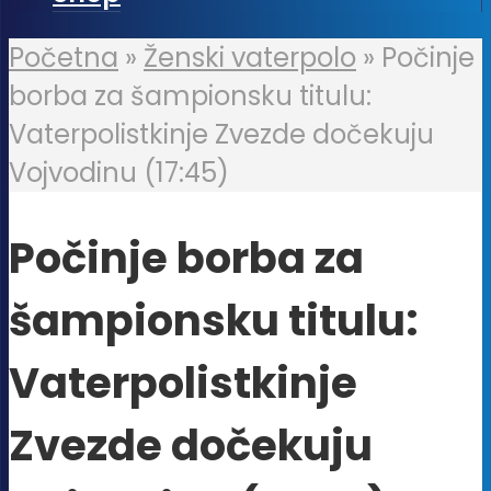
Početna
»
Ženski vaterpolo
»
Počinje
borba za šampionsku titulu:
Vaterpolistkinje Zvezde dočekuju
Vojvodinu (17:45)
Počinje borba za
šampionsku titulu:
Vaterpolistkinje
Zvezde dočekuju