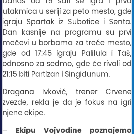
Danas od 19 sati se igra i prva
utakmica u seriji za peto mesto, gde
igraju Spartak iz Subotice i Senta.
Dan kasnije na programu su prvi
mečevi u borbama za treće mesto,
gde od 17:45 igraju Palilula i Taš,
odnosno za sedmo, gde će rivali od
21:15 biti Partizan i Singidunum.
Dragana Ivković, trener Crvene
zvezde, rekla je da je fokus na igri
njene ekipe.
–
Ekipu Vojvodine poznajemo