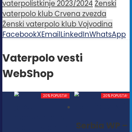
vaterpolistkinje 2023/2024
Ženski
vaterpolo klub Crvena zvezda
Ženski vaterpolo klub Vojvodina
Facebook
X
Email
LinkedIn
WhatsApp
Vaterpolo vesti
WebShop
20% POPUSTA!
20% POPUSTA!
Serbia WP –