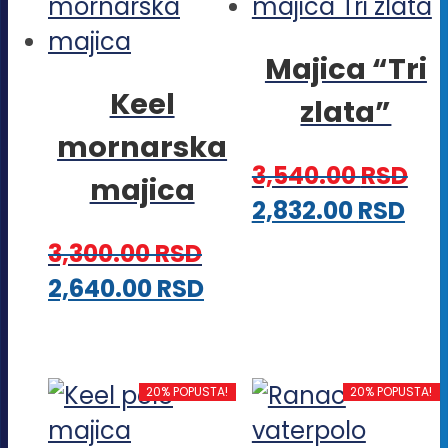
vari
biti
Opc
Majica “Tri
izabrane
mo
Keel
na
zlata”
biti
stranici
mornarska
iza
proizvoda.
3,540.00
RSD
na
majica
Ova
2,832.00
RSD
str
pro
pro
3,300.00
RSD
im
Ovaj
2,640.00
RSD
viš
proizvod
vari
ima
Opc
više
20% POPUSTA!
20% POPUSTA!
mo
varijanti.