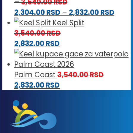
Raspon
–
3,540.00
RSD
cena:
Rasp
2,304.00
RSD
–
2,832.00
RSD
od
cena
Keel Split
2,880.00 RSD
od
3,540.00
RSD
do
2,304
2,832.00
RSD
3,540.00 RSD
do
2,832
Palm Coast
3,540.00
RSD
2,832.00
RSD