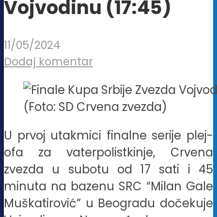
Vojvodinu (17:45)
11/05/2024
Dodaj komentar
(Foto: SD Crvena zvezda)
U prvoj utakmici finalne serije plej-
ofa za vaterpolistkinje, Crvena
zvezda u subotu od 17 sati i 45
minuta na bazenu SRC “Milan Gale
Muškatirović” u Beogradu dočekuje