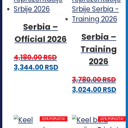
mogu
na
biti
stra
Serbia –
izabrane
pro
Serbia –
Official 2026
na
Training
stranici
4,180.00
RSD
proizvoda.
2026
Ovaj
3,344.00
RSD
proizvod
3,780.00
RSD
ima
Ova
3,024.00
RSD
više
pro
varijanti.
im
Opcije
viš
20% POPUSTA!
20% POPUSTA!
mogu