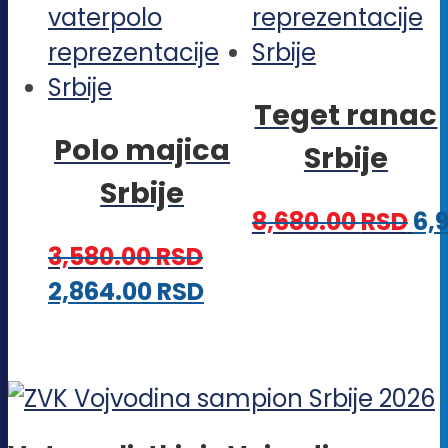
biti
Opcije
iza
mogu
na
biti
Teget ranac
stra
izabrane
Polo majica
pro
Srbije
na
Srbije
stranici
8,680.00
RSD
6,
proizvoda.
3,580.00
RSD
Ovaj
2,864.00
RSD
proizvod
ima
više
varijanti.