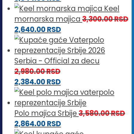
Keel
mornarska majica
3,300.00
RSD
2,640.00
RSD
Serbia - Official za decu
2,980.00
RSD
2,384.00
RSD
Polo majica Srbije
3,580.00
RSD
2,864.00
RSD