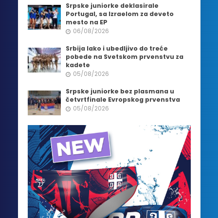
Srpske juniorke deklasirale
Portugal, sa Izraelom za deveto
mesto na EP
06/08/2026
Srbija lako i ubedljivo do treće
pobede na Svetskom prvenstvu za
kadete
05/08/2026
Srpske juniorke bez plasmana u
četvrtfinale Evropskog prvenstva
05/08/2026