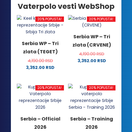
Vaterpolo vesti WebShop
20% POPUSTA!
20% POPUSTA!
Serbia WP – Tri
Serbia WP – Tri
zlata (CRVENE)
zlata (TEGET)
4,190.00
RSD
4,190.00
RSD
3,352.00
RSD
Ovaj
3,352.00
RSD
Ovaj
proizvod
proizvod
ima
ima
više
20% POPUSTA!
20% POPUSTA!
više
varijanti.
varijanti.
Opcije
Opcije
mogu
mogu
biti
Serbia – Official
Serbia – Training
biti
izabrane
2026
2026
izabrane
na