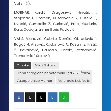
Valis 1 (1).
MORNAR: Kordić, Dragošević, Hrvatić 1,
Stojanac 1, Omrčen, Buzdovačić 2, Bušelić 3,
Uvodić, Čumbelić 2, Ćurković, Preci, Gudurić,
Đula, Dodoja. trener Boris Pavlović.
VALIS: Vlahović, Čabrilo Dončić, Obradović 1,
Rogač 4, Arsović, Radanović 5, Kasum 2, Krstić
5, Kovačević, Baucalo, Tomić, Poznanović.
Trener Miloš Saković.
Oznake
Miloš Saković
Premijer regionalna vaterpolo liga 2023/2024
Vaterpolo klub Mornar
Vaterpolo klub Valis