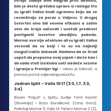
Evropi. Slabije smo odigrali prvu deonicu,
bilo je dosta grešaka upravo iz razloga što
su igrači Valisa imali ogromnu želju da se
revanširaju za poraz u Valjevu. U drugoj
četvrtini smo bili veoma efikasni a zatim
smo do kraja sačuvali i uvećali prednost
postigavši izuzetno ubedljivu pobedu.
Mornar ovo nije očekivao ali su igrači Valisa
verovali da su bolji i to su na najbolji
mogući način dokazali. Nadamo da se Grad
uspeti da prepozna ovaj uspeh i da će kao i
do sada stati iza kluba uoči sledeće sezone
i igranja u Premijer ligi
– rekao je Saković, a
prenosi portal valjevskaposla.info.
Jadran Split – Valis 10:17 (3:3, 1:7, 3:3,
3:4)
Bazen “Poljud” u Splitu. Sudije Tomi Kavčić
(Slovenija) i Božo Đurašković (Crna Gora).
Prekršaji Mornar 11, Valis 14. Peterci Mornar 2 (2),