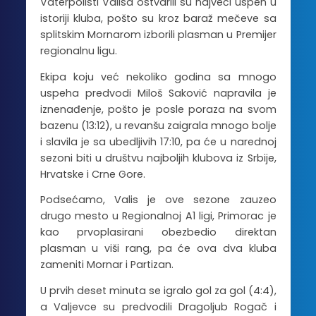
Vaterpolisti Valisa ostvarili su najveći uspeh u
istoriji kluba, pošto su kroz baraž mečeve sa
splitskim Mornarom izborili plasman u Premijer
regionalnu ligu.
Ekipa koju već nekoliko godina sa mnogo
uspeha predvodi Miloš Saković napravila je
iznenađenje, pošto je posle poraza na svom
bazenu (13:12), u revanšu zaigrala mnogo bolje
i slavila je sa ubedljivih 17:10, pa će u narednoj
sezoni biti u društvu najboljih klubova iz Srbije,
Hrvatske i Crne Gore.
Podsećamo, Valis je ove sezone zauzeo
drugo mesto u Regionalnoj A1 ligi, Primorac je
kao prvoplasirani obezbedio direktan
plasman u viši rang, pa će ova dva kluba
zameniti Mornar i Partizan.
U prvih deset minuta se igralo gol za gol (4:4),
a Valjevce su predvodili Dragoljub Rogač i