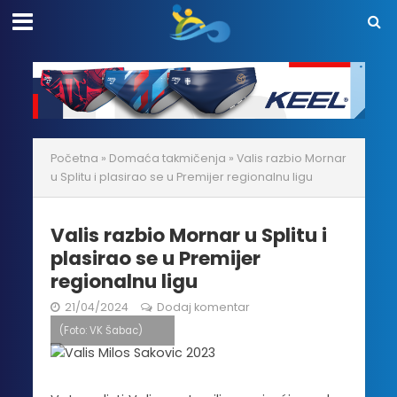
Početna
»
Domaća takmičenja
»
Valis razbio Mornar
u Splitu i plasirao se u Premijer regionalnu ligu
Valis razbio Mornar u Splitu i
plasirao se u Premijer
regionalnu ligu
21/04/2024
Dodaj komentar
(Foto: VK Šabac)