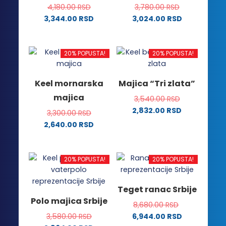
na
stranici
4,180.00
RSD
3,780.00
RSD
stranici
proizvoda.
3,344.00
RSD
3,024.00
RSD
proizvoda.
Ovaj
Ovaj
proizvod
proizvod
ima
ima
20% POPUSTA!
20% POPUSTA!
više
više
varijanti.
varijanti.
Keel mornarska
Majica “Tri zlata”
Opcije
Opcije
majica
3,540.00
RSD
mogu
mogu
2,832.00
RSD
biti
biti
3,300.00
RSD
Ovaj
izabrane
izabrane
2,640.00
RSD
proizvod
na
na
Ovaj
ima
stranici
stranici
proizvod
više
proizvoda.
proizvoda.
ima
20% POPUSTA!
20% POPUSTA!
varijanti.
više
Opcije
varijanti.
Teget ranac Srbije
mogu
Opcije
Polo majica Srbije
biti
8,680.00
RSD
mogu
izabrane
3,580.00
RSD
6,944.00
RSD
biti