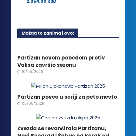
na
2,864.00
RSD
izabrane
stranici
Ovaj
na
proizvoda.
proizvod
stranici
ima
proizvoda.
više
Možda te zanima i ovo:
varijanti.
Opcije
mogu
biti
Partizan novom pobedom protiv
izabrane
Valisa završio sezonu
na
10/05/2026
stranici
proizvoda.
Partizan poveo u seriji za peto mesto
05/05/2026
Zvezda se revanširala Partizanu,
Novi Beograd i Šabac na korak od