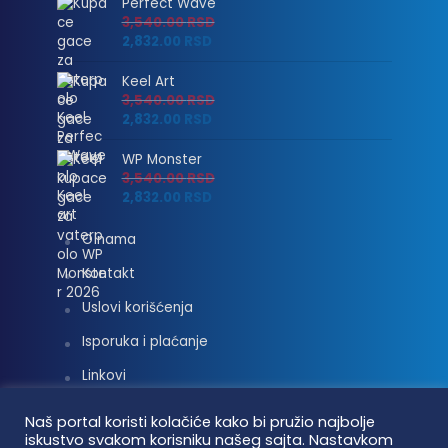
Perfect Wave
3,540.00
RSD
2,832.00
RSD
Keel Art
3,540.00
RSD
2,832.00
RSD
WP Monster
3,540.00
RSD
2,832.00
RSD
O nama
Kontakt
Uslovi korišćenja
Isporuka i plaćanje
Linkovi
Moj nalog
Naš portal koristi kolačiće kako bi pružio najbolje
iskustvo svakom korisniku našeg sajta. Nastavkom