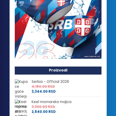
Proizvodi
Serbia - Official 2026
4,180.00
RSD
3,344.00
RSD
Keel mornarska majica
3,300.00
RSD
2,640.00
RSD