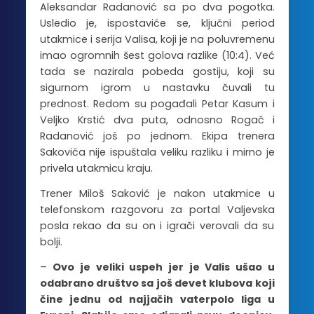
Aleksandar Radanović sa po dva pogotka.
Usledio je, ispostaviće se, ključni period
utakmice i serija Valisa, koji je na poluvremenu
imao ogromnih šest golova razlike (10:4). Već
tada se nazirala pobeda gostiju, koji su
sigurnom igrom u nastavku čuvali tu
prednost. Redom su pogađali Petar Kasum i
Veljko Krstić dva puta, odnosno Rogač i
Radanović još po jednom. Ekipa trenera
Sakovića nije ispuštala veliku razliku i mirno je
privela utakmicu kraju.
Trener Miloš Saković je nakon utakmice u
telefonskom razgovoru za portal Valjevska
posla rekao da su on i igrači verovali da su
bolji.
–
Ovo je veliki uspeh jer je Valis ušao u
odabrano društvo sa još devet klubova koji
čine jednu od najjačih vaterpolo liga u