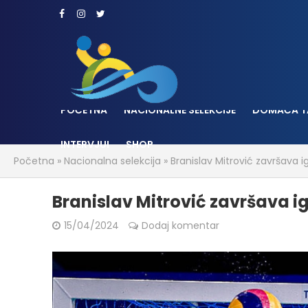
POČETNA
NACIONALNE SELEKCIJE
DOMAĆA T
INTERVJUI
SHOP
Početna
»
Nacionalna selekcija
»
Branislav Mitrović završava i
Branislav Mitrović završava i
15/04/2024
Dodaj komentar