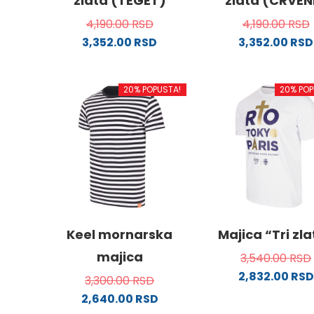
zlata (TEGET)
zlata (CRVEN
4,190.00
RSD
4,190.00
RSD
3,352.00
RSD
3,352.00
RSD
Ovaj
Ovaj
proizvod
proizv
20% POPUSTA!
20% POP
ima
ima
više
više
varijanti.
varijanti
Opcije
Opcije
mogu
mogu
biti
biti
izabrane
izabra
na
na
stranici
stranici
Keel mornarska
Majica “Tri zl
proizvoda.
proizvo
majica
3,540.00
RSD
2,832.00
RSD
3,300.00
RSD
Ovaj
2,640.00
RSD
proizv