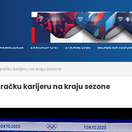
AKMIČENJA
EVROKUPOVI
STRANE LIGE
MLAĐE KATEGOR
gračku karijeru na kraju sezone
gračku karijeru na kraju sezone