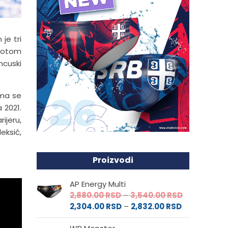
je tri
 potom
ncuski
ima se
 2021.
ijeru,
leksić,
Proizvodi
AP Energy Multi
Raspon
2,880.00
RSD
–
3,540.00
RSD
Raspon
cena:
2,304.00
RSD
–
2,832.00
RSD
cena:
od