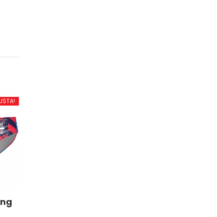
USTA!
ing