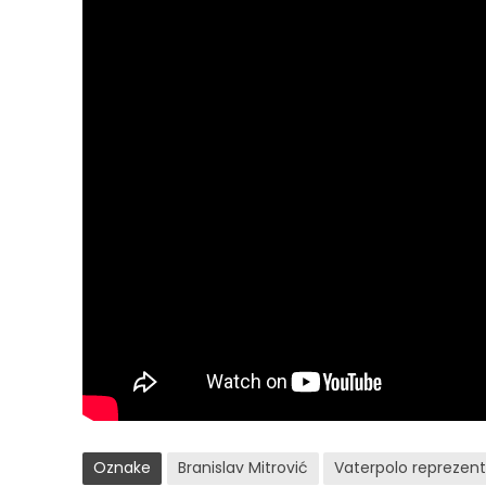
Oznake
Branislav Mitrović
Vaterpolo reprezenta