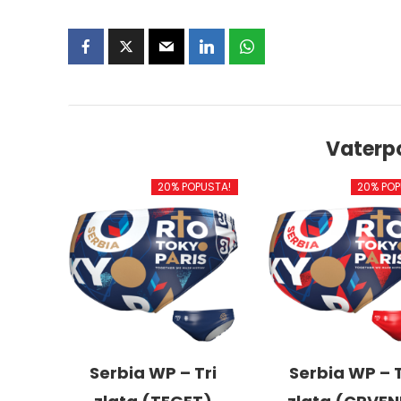
Vaterp
20% POPUSTA!
20% POP
Serbia WP – Tri
Serbia WP – T