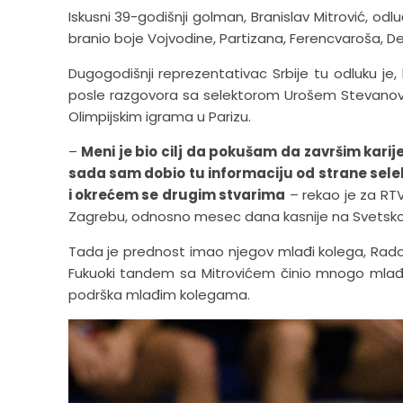
Iskusni 39-godišnji golman, Branislav Mitrović, odlu
branio boje Vojvodine, Partizana, Ferencvaroša, D
Dugogodišnji reprezentativac Srbije tu odluku je,
posle razgovora sa selektorom Urošem Stevanovi
Olimpijskim igrama u Parizu.
–
Meni je bio cilj da pokušam da završim kari
sada sam dobio tu informaciju od strane selek
i okrećem se drugim stvarima
– rekao je za RTV
Zagrebu, odnosno mesec dana kasnije na Svetsko
Tada je prednost imao njegov mlađi kolega, Rado
Fukuoki tandem sa Mitrovićem činio mnogo mlađi V
podrška mlađim kolegama.