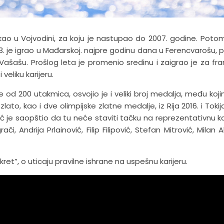
ikao u Vojvodini, za koju je nastupao do 2007. godine. Potom 
23. je igrao u Mađarskoj. najpre godinu dana u Ferencvarošu,
u Vašašu. Prošlog leta je promenio sredinu i zaigrao je za fra
veliku karijeru.
 od 200 utakmica, osvojio je i veliki broj medalja, među koj
ato, kao i dve olimpijske zlatne medalje, iz Rija 2016. i Tokija
 je saopštio da tu neće staviti tačku na reprezentativnu kar
, Andrija Prlainović, Filip Filipović, Stefan Mitrović, Milan A
kret”, o uticaju pravilne ishrane na uspešnu karijeru.