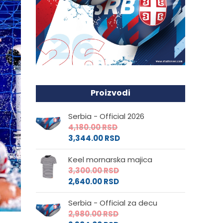
Proizvodi
Serbia - Official 2026
4,180.00
RSD
3,344.00
RSD
Keel mornarska majica
3,300.00
RSD
2,640.00
RSD
Serbia - Official za decu
2,980.00
RSD