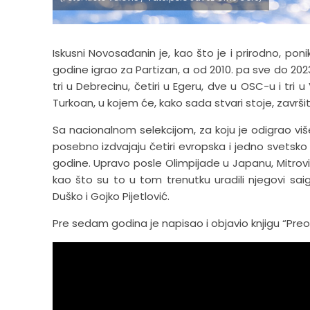
Iskusni Novosađanin je, kao što je i prirodno, pon
godine igrao za Partizan, a od 2010. pa sve do 20
tri u Debrecinu, četiri u Egeru, dve u OSC-u i tri 
Turkoan, u kojem će, kako sada stvari stoje, završiti 
Sa nacionalnom selekcijom, za koju je odigrao više
posebno izdvajaju četiri evropska i jedno svetsko zl
godine. Upravo posle Olimpijade u Japanu, Mitrović
kao što su to u tom trenutku uradili njegovi saigrači
Duško i Gojko Pijetlović.
Pre sedam godina je napisao i objavio
knjigu “Preo