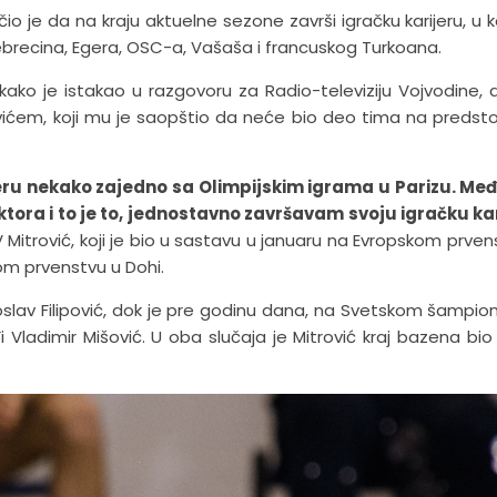
čio je da na kraju aktuelne sezone završi igračku karijeru, u ko
ebrecina, Egera, OSC-a, Vašaša i francuskog Turkoana.
 kako je istakao u razgovoru za Radio-televiziju Vojvodine,
ćem, koji mu je saopštio da neće bio deo tima na predst
jeru nekako zajedno sa Olimpijskim igrama u Parizu. Me
tora i to je to, jednostavno završavam svoju igračku ka
 Mitrović, koji je bio u sastavu u januaru na Evropskom prven
m prvenstvu u Dohi.
slav Filipović, dok je pre godinu dana, na Svetskom šampio
ladimir Mišović. U oba slučaja je Mitrović kraj bazena bio 