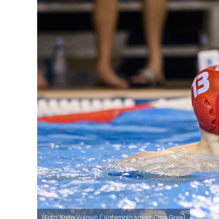
(Foto: Krsto Vulović / Vaterpolo savez Crne Gore)