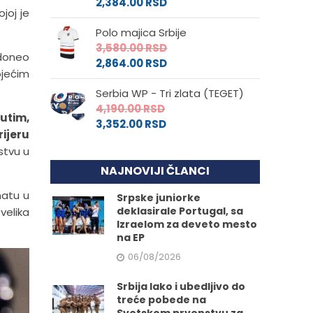
2,384.00
RSD
joj je
Polo majica Srbije
3,580.00
RSD
 doneo
2,864.00
RSD
ojećim
Serbia WP - Tri zlata (TEGET)
4,190.00
RSD
đutim,
3,352.00
RSD
rijeru
stvu u
NAJNOVIJI ČLANCI
natu u
Srpske juniorke
deklasirale Portugal, sa
velika
Izraelom za deveto mesto
na EP
06/08/2026
Srbija lako i ubedljivo do
treće pobede na