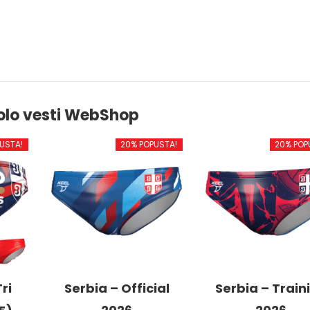
olo vesti WebShop
USTA!
20% POPUSTA!
20% POP
ri
Serbia – Official
Serbia – Train