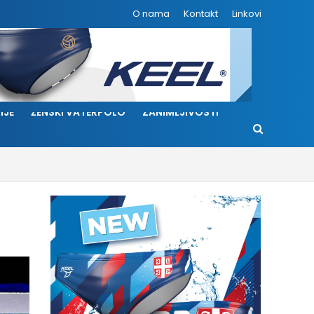
O nama
Kontakt
Linkovi
IJE
ŽENSKI VATERPOLO
ZANIMLJIVOSTI