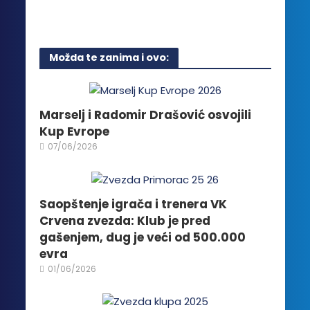
Ovaj
na
proizvoda.
proizvod
stranici
ima
proizvoda.
više
Možda te zanima i ovo:
varijanti.
Opcije
mogu
biti
Marselj i Radomir Drašović osvojili
izabrane
Kup Evrope
na
07/06/2026
stranici
proizvoda.
Saopštenje igrača i trenera VK
Crvena zvezda: Klub je pred
gašenjem, dug je veći od 500.000
evra
01/06/2026