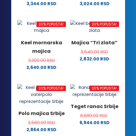
stranici
proizvoda.
3,344.00
RSD
3,024.00
RSD
proizvoda.
Ovaj
Ovaj
proizvod
proizvod
ima
ima
20% POPUSTA!
20% POPUSTA!
više
više
varijanti.
varijanti.
Keel mornarska
Majica “Tri zlata”
Opcije
Opcije
majica
3,540.00
RSD
mogu
mogu
2,832.00
RSD
biti
biti
3,300.00
RSD
Ovaj
izabrane
izabrane
2,640.00
RSD
proizvod
na
na
Ovaj
ima
stranici
stranici
proizvod
više
proizvoda.
proizvoda.
ima
20% POPUSTA!
20% POPUSTA!
varijanti.
više
Opcije
varijanti.
Teget ranac Srbije
mogu
Opcije
Polo majica Srbije
biti
8,680.00
RSD
mogu
izabrane
3,580.00
RSD
6,944.00
RSD
biti
na
2,864.00
RSD
izabrane
stranici