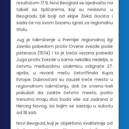
rezultatom 17:9, Novi Beograd se izjednačio na
tabeli sa Splićanima, koji su nedavno u
Beogradu bili bolji od ekipe Živka Gocića i
sada će na svom bazenu igrati za regionalnu
titulu.
Jug je takmičenje u Premijer regionalnoj ligi
završio pobedom protiv Crvene zvezde posle
peteraca (15:14) i to je treća vezana pobeda
Juga protiv Zvezde u samo nekoliko nedelja, a
četvrtu međusobnu utakmicu odigraće 27.
aprila, u revanš meču četvrtfinala Kupa
Evrope. Dubrovčani su zauzeli treće mesto u
regionalnom takmičenju, dok će crveno-beli
pokušati da zadrže četvrto mesto, pošto
trenutno imaju dva boda više od Jadrana iz
Herceg Novog, sa kojim se sastaju u subotu
od 18 sati.
Novi Beograd, koji je objektivno kvalitetnije od