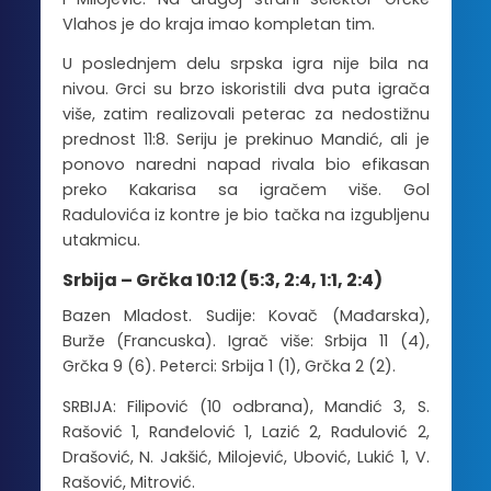
Vlahos je do kraja imao kompletan tim.
U poslednjem delu srpska igra nije bila na
nivou. Grci su brzo iskoristili dva puta igrača
više, zatim realizovali peterac za nedostižnu
prednost 11:8. Seriju je prekinuo Mandić, ali je
ponovo naredni napad rivala bio efikasan
preko Kakarisa sa igračem više. Gol
Radulovića iz kontre je bio tačka na izgubljenu
utakmicu.
Srbija – Grčka 10:12 (5:3, 2:4, 1:1, 2:4)
Bazen Mladost. Sudije: Kovač (Mađarska),
Burže (Francuska). Igrač više: Srbija 11 (4),
Grčka 9 (6). Peterci: Srbija 1 (1), Grčka 2 (2).
SRBIJA: Filipović (10 odbrana), Mandić 3, S.
Rašović 1, Ranđelović 1, Lazić 2, Radulović 2,
Drašović, N. Jakšić, Milojević, Ubović, Lukić 1, V.
Rašović, Mitrović.