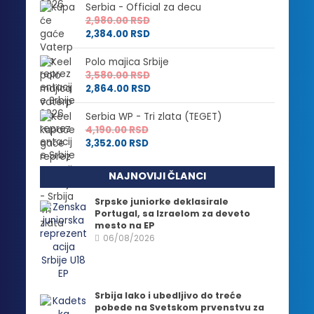
Serbia - Official za decu
2,980.00
RSD
2,384.00
RSD
Polo majica Srbije
3,580.00
RSD
2,864.00
RSD
Serbia WP - Tri zlata (TEGET)
4,190.00
RSD
3,352.00
RSD
NAJNOVIJI ČLANCI
Srpske juniorke deklasirale
Portugal, sa Izraelom za deveto
mesto na EP
06/08/2026
Srbija lako i ubedljivo do treće
pobede na Svetskom prvenstvu za