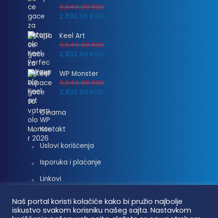
3,540.00
RSD
2,832.00
RSD
Keel Art
3,540.00
RSD
2,832.00
RSD
WP Monster
3,540.00
RSD
2,832.00
RSD
O nama
Kontakt
Uslovi korišćenja
Isporuka i plaćanje
Linkovi
Moj nalog
Naš portal koristi kolačiće kako bi pružio najbolje
iskustvo svakom korisniku našeg sajta. Nastavkom