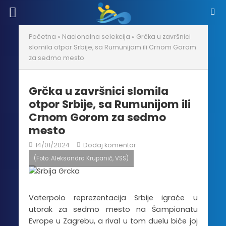
Početna
»
Nacionalna selekcija
»
Grčka u završnici
slomila otpor Srbije, sa Rumunijom ili Crnom Gorom
za sedmo mesto
Grčka u završnici slomila
otpor Srbije, sa Rumunijom ili
Crnom Gorom za sedmo
mesto
14/01/2024
Dodaj komentar
(Foto: Aleksandra Krupanič, VSS)
Vaterpolo reprezentacija Srbije igraće u
utorak za sedmo mesto na Šampionatu
Evrope u Zagrebu, a rival u tom duelu biće joj