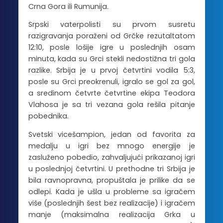
Crna Gora ili Rumunija.
Srpski vaterpolisti su prvom susretu
razigravanja poraženi od Grčke rezutaltatom
12:10, posle lošije igre u poslednjih osam
minuta, kada su Grci stekli nedostižna tri gola
razlike. Srbija je u prvoj četvrtini vodila 5:3,
posle su Grci preokrenuli, igralo se gol za gol,
a sredinom četvrte četvrtine ekipa Teodora
Vlahosa je sa tri vezana gola rešila pitanje
pobednika.
Svetski vicešampion, jedan od favorita za
medalju u igri bez mnogo energije je
zasluženo pobedio, zahvaljujući prikazanoj igri
u poslednjoj četvrtini. U prethodne tri Srbija je
bila ravnopravna, propuštala je prilike da se
odlepi. Kada je ušla u probleme sa igračem
više (poslednjih šest bez realizacije) i igračem
manje (maksimalna realizacija Grka u