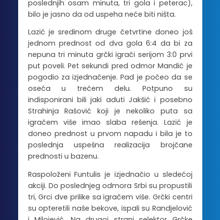
poslednjih osam minuta, tri gola i peterac),
bilo je jasno da od uspeha neće biti ništa.
Lazić je sredinom druge četvrtine doneo još
jednom prednost od dva gola 6:4 da bi za
nepuna tri minuta grčki igrači serijom 3:0 prvi
put poveli. Pet sekundi pred odmor Mandić je
pogodio za izjednačenje. Pad je počeo da se
oseća u trećem delu. Potpuno su
indisponirani bili jaki aduti Jakšić i posebno
Strahinja Rašović koji je nekoliko puta sa
igračem više imao slaba rešenja. Lazić je
doneo prednost u prvom napadu i bila je to
poslednja uspešna realizacija brojčane
prednosti u bazenu.
Raspoloženi Funtulis je izjednačio u sledećoj
akciji. Do poslednjeg odmora Srbi su propustili
tri, Grci dve prilike sa igračem više. Grčki centri
su opteretili naše bekove, ispali su Randjelović
i Milojević. Na drugoj strani selektor Grčke