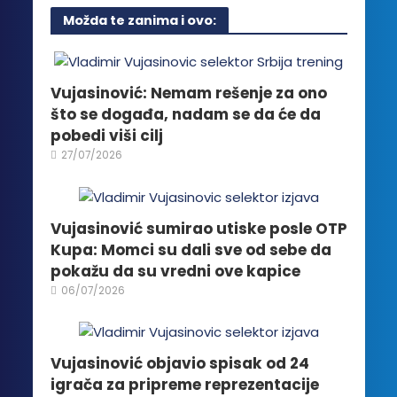
više
Možda te zanima i ovo:
varijanti.
Opcije
mogu
biti
Vujasinović: Nemam rešenje za ono
izabrane
što se događa, nadam se da će da
na
pobedi viši cilj
stranici
27/07/2026
proizvoda.
Vujasinović sumirao utiske posle OTP
Kupa: Momci su dali sve od sebe da
pokažu da su vredni ove kapice
06/07/2026
Vujasinović objavio spisak od 24
igrača za pripreme reprezentacije