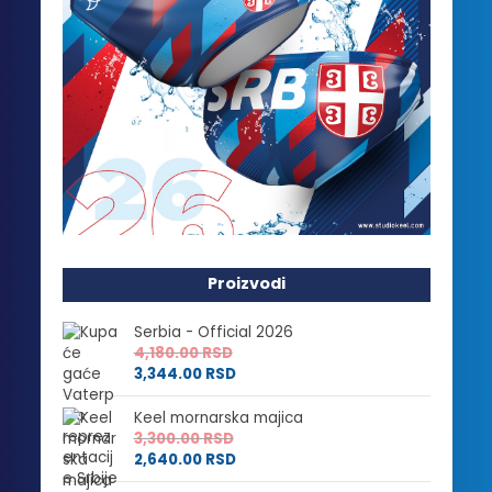
Proizvodi
Serbia - Official 2026
4,180.00
RSD
3,344.00
RSD
Keel mornarska majica
3,300.00
RSD
2,640.00
RSD