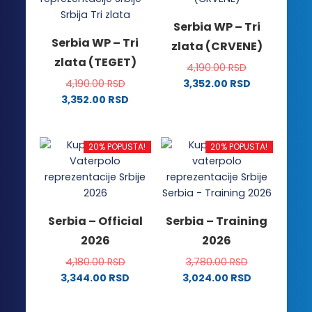
Serbia WP – Tri
Serbia WP – Tri
zlata (CRVENE)
zlata (TEGET)
4,190.00
RSD
4,190.00
RSD
3,352.00
RSD
Ovaj
3,352.00
RSD
Ovaj
proizvod
proizvod
ima
ima
više
20% POPUSTA!
20% POPUSTA!
više
varijanti.
varijanti.
Opcije
Opcije
mogu
mogu
biti
Serbia – Official
Serbia – Training
biti
izabrane
2026
2026
izabrane
na
na
stranici
4,180.00
RSD
3,780.00
RSD
stranici
proizvoda.
3,344.00
RSD
3,024.00
RSD
proizvoda.
Ovaj
Ovaj
proizvod
proizvod