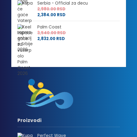
Serbia - Official za decu
2,980.00
RSD
2,384.00
RSD
Palm Coast
3,540.00
RSD
2,832.00
RSD
Proizvodi
Perfect Wave