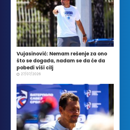
proizvoda.
Vujasinović: Nemam rešenje za ono
što se događa, nadam se da će da
pobedi viši cilj
27/07/2026