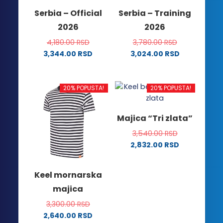
na
na
Serbia – Official
Serbia – Training
stranici
stranici
2026
2026
proizvoda.
proizvoda.
4,180.00
RSD
3,780.00
RSD
3,344.00
RSD
3,024.00
RSD
Ovaj
Ovaj
proizvod
proizvod
ima
ima
20% POPUSTA!
20% POPUSTA!
više
više
varijanti.
varijanti.
Majica “Tri zlata”
Opcije
Opcije
3,540.00
RSD
mogu
mogu
2,832.00
RSD
biti
biti
Ovaj
izabrane
izabrane
proizvod
na
na
Keel mornarska
ima
stranici
stranici
majica
više
proizvoda.
proizvoda.
varijanti.
3,300.00
RSD
Opcije
2,640.00
RSD