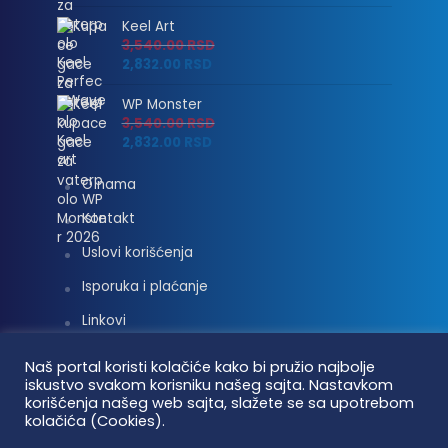
Keel Art
3,540.00
RSD
2,832.00
RSD
WP Monster
3,540.00
RSD
2,832.00
RSD
O nama
Kontakt
Uslovi korišćenja
Isporuka i plaćanje
Linkovi
Moj nalog
Naš portal koristi kolačiće kako bi pružio najbolje
iskustvo svakom korisniku našeg sajta. Nastavkom
korišćenja našeg web sajta, slažete se sa upotrebom
kolačića (Cookies).
Vaterpolo vesti © 2026. Sva prava zadržana.