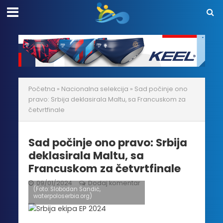
Početna
»
Nacionalna selekcija
»
Sad počinje ono
pravo: Srbija deklasirala Maltu, sa Francuskom za
četvrtfinale
Sad počinje ono pravo: Srbija
deklasirala Maltu, sa
Francuskom za četvrtfinale
09/01/2024
Dodaj komentar
(Foto: Slobodan Sandić,
waterpoloserbia.org)