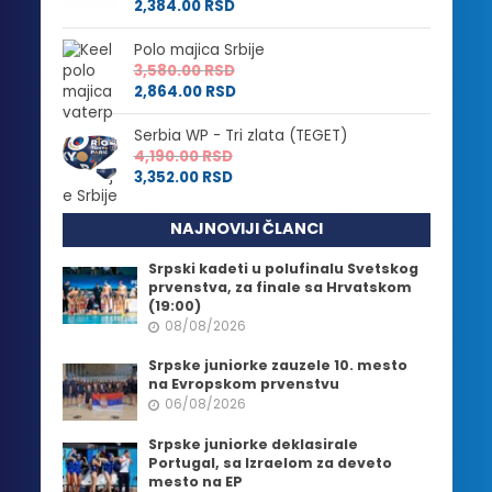
2,384.00
RSD
Polo majica Srbije
3,580.00
RSD
2,864.00
RSD
Serbia WP - Tri zlata (TEGET)
4,190.00
RSD
3,352.00
RSD
NAJNOVIJI ČLANCI
Srpski kadeti u polufinalu Svetskog
prvenstva, za finale sa Hrvatskom
(19:00)
08/08/2026
Srpske juniorke zauzele 10. mesto
na Evropskom prvenstvu
06/08/2026
Srpske juniorke deklasirale
Portugal, sa Izraelom za deveto
mesto na EP