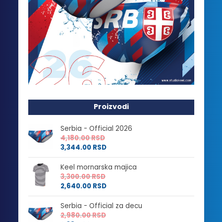
Proizvodi
Serbia - Official 2026
4,180.00
RSD
3,344.00
RSD
Keel mornarska majica
3,300.00
RSD
2,640.00
RSD
Serbia - Official za decu
2,980.00
RSD