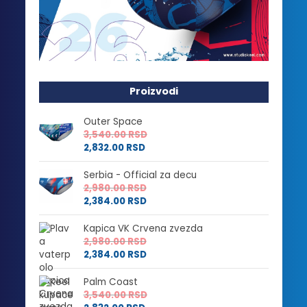
Proizvodi
Outer Space
3,540.00
RSD
2,832.00
RSD
Serbia - Official za decu
2,980.00
RSD
2,384.00
RSD
Kapica VK Crvena zvezda
2,980.00
RSD
2,384.00
RSD
Palm Coast
3,540.00
RSD