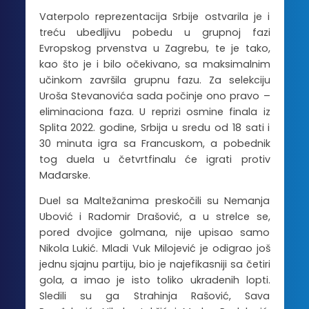
Vaterpolo reprezentacija Srbije ostvarila je i
treću ubedljivu pobedu u grupnoj fazi
Evropskog prvenstva u Zagrebu, te je tako,
kao što je i bilo očekivano, sa maksimalnim
učinkom završila grupnu fazu. Za selekciju
Uroša Stevanovića sada počinje ono pravo –
eliminaciona faza. U reprizi osmine finala iz
Splita 2022. godine, Srbija u sredu od 18 sati i
30 minuta igra sa Francuskom, a pobednik
tog duela u četvrtfinalu će igrati protiv
Mađarske.
Duel sa Maltežanima preskočili su Nemanja
Ubović i Radomir Drašović, a u strelce se,
pored dvojice golmana, nije upisao samo
Nikola Lukić. Mladi Vuk Milojević je odigrao još
jednu sjajnu partiju, bio je najefikasniji sa četiri
gola, a imao je isto toliko ukradenih lopti.
Sledili su ga Strahinja Rašović, Sava