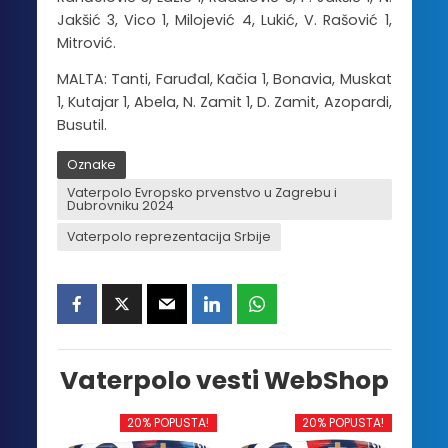
Jakšić 3, Vico 1, Milojević 4, Lukić, V. Rašović 1,
Mitrović.
MALTA: Tanti, Faruđal, Kačia 1, Bonavia, Muskat
1, Kutajar 1, Abela, N. Zamit 1, D. Zamit, Azopardi,
Busutil.
Oznake
Vaterpolo Evropsko prvenstvo u Zagrebu i
Dubrovniku 2024
Vaterpolo reprezentacija Srbije
Vaterpolo vesti WebShop
20% POPUSTA!
20% POPUSTA!