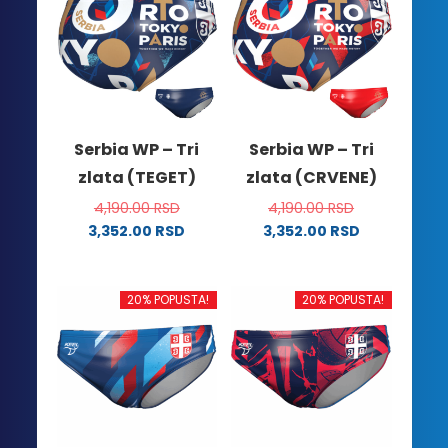
Serbia WP – Tri
Serbia WP – Tri
zlata (TEGET)
zlata (CRVENE)
4,190.00
RSD
4,190.00
RSD
3,352.00
RSD
3,352.00
RSD
Ovaj
Ovaj
proizvod
proizvod
ima
ima
20% POPUSTA!
20% POPUSTA!
više
više
varijanti.
varijanti.
Opcije
Opcije
mogu
mogu
biti
biti
izabrane
izabrane