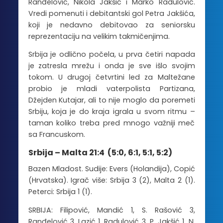
Ranđelović, Nikola Jakšić i Marko Radulović.
Vredi pomenuti i debitantski gol Petra Jakšića,
koji je nedavno debitovao za seniorsku
reprezentaciju na velikim takmičenjima.
Srbija je odlično počela, u prva četiri napada
je zatresla mrežu i onda je sve išlo svojim
tokom. U drugoj četvrtini led za Maltežane
probio je mladi vaterpolista Partizana,
Džejden Kutajar, ali to nije moglo da poremeti
Srbiju, koja je do kraja igrala u svom ritmu –
taman koliko treba pred mnogo važniji meč
sa Francuskom.
Srbija – Malta 21:4
(5:0, 6:1, 5:1, 5:2)
Bazen Mladost. Sudije: Evers (Holandija), Copić
(Hrvatska). Igrač više: Srbija 3 (2), Malta 2 (1).
Peterci: Srbija 1 (1).
SRBIJA: Filipović, Mandić 1, S. Rašović 3,
Ranđelović 3, Lazić 1, Radulović 3, P. Jakšić 1, N.