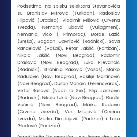
Podsetimo, na spisku selektora Stevanovića
su: Branislav Mitrović (Turkoan), Radoslav
Filipović (Oradea), Vladimir Mišović (Crvena
zvezda), Nemanja Ubović (Vuljagmeni),
Nemanja Vico ( Primorac), Đorđe Lazić
(Breša), Bogdan Gavrilović (Radnički), Sava
Ranđelović (Vašaš), Petar Jakšić (Partizan),
Nikola Jakšić (Novi Beograd), Radomir
Drašović (Novi Beograd), Luka Pljevančić
(Radnićki), Strahinja Rašović (Vašaš), Marko
Radulović (Novi Beograd), Vasilije Martinović
(Novi Beograd), Dušan Mandić (Ferencvaroš),
Viktor Rašović (Noazi la Sek), Filip Janković
(Radnički), Nikola Lukić (Novi Beograd), Đorđe
Vučinić (Novi Beograd), Marko Radović
(Crvena zvezda), Vuk Milojević (Crvena
zvezda), Marko Dimitrijević (Partizan) i Luka
Gladović (Partizan).
Pored Uroša Stevanovića u stručnom timu su: