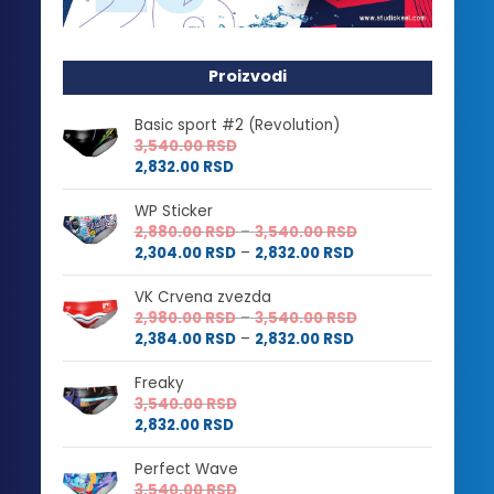
Proizvodi
Basic sport #2 (Revolution)
3,540.00
RSD
2,832.00
RSD
WP Sticker
Raspon
2,880.00
RSD
–
3,540.00
RSD
Raspon
cena:
2,304.00
RSD
–
2,832.00
RSD
cena:
od
od
2,880.00 RSD
VK Crvena zvezda
2,304.00 RSD
do
Raspon
2,980.00
RSD
–
3,540.00
RSD
do
3,540.00 RSD
Raspon
cena:
2,384.00
RSD
–
2,832.00
RSD
2,832.00 RSD
cena:
od
od
2,980.00 RSD
Freaky
2,384.00 RSD
do
3,540.00
RSD
do
3,540.00 RSD
2,832.00
RSD
2,832.00 RSD
Perfect Wave
3,540.00
RSD