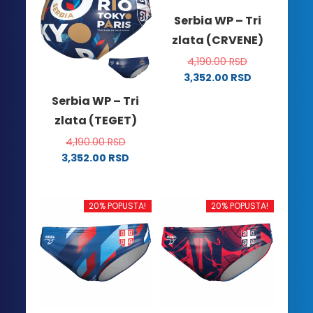
Serbia WP – Tri
zlata (CRVENE)
4,190.00
RSD
3,352.00
RSD
Ovaj
Serbia WP – Tri
proizvod
zlata (TEGET)
ima
više
4,190.00
RSD
varijanti.
3,352.00
RSD
Ovaj
Opcije
proizvod
mogu
ima
biti
20% POPUSTA!
20% POPUSTA!
više
izabrane
varijanti.
na
Opcije
stranici
mogu
proizvoda.
biti
izabrane