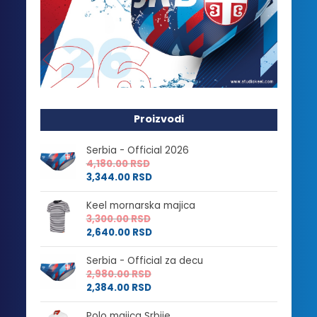
Proizvodi
Serbia - Official 2026
4,180.00
RSD
3,344.00
RSD
Keel mornarska majica
3,300.00
RSD
2,640.00
RSD
Serbia - Official za decu
2,980.00
RSD
2,384.00
RSD
Polo majica Srbije