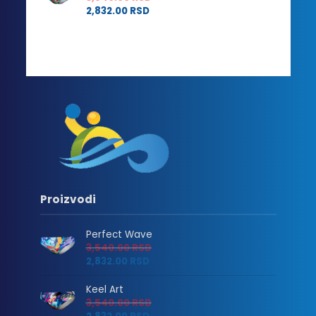
2,832.00
RSD
Proizvodi
Perfect Wave
3,540.00
RSD
2,832.00
RSD
Keel Art
3,540.00
RSD