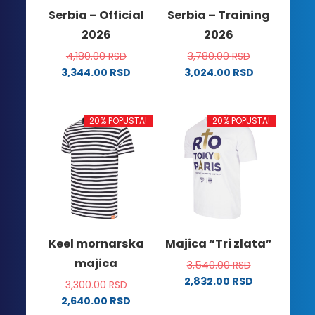
na
Serbia – Official
Serbia – Training
stranici
2026
2026
proizvoda.
4,180.00
RSD
3,780.00
RSD
3,344.00
RSD
3,024.00
RSD
Ovaj
Ovaj
proizvod
proizvod
ima
ima
20% POPUSTA!
20% POPUSTA!
više
više
varijanti.
varijanti.
Opcije
Opcije
mogu
mogu
biti
biti
izabrane
izabrane
na
na
Keel mornarska
Majica “Tri zlata”
stranici
stranici
majica
3,540.00
RSD
proizvoda.
proizvoda.
2,832.00
RSD
3,300.00
RSD
Ovaj
2,640.00
RSD
proizvod