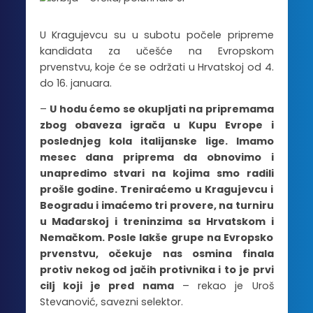
U Kragujevcu su u subotu počele pripreme
kandidata za učešće na Evropskom
prvenstvu, koje će se održati u Hrvatskoj od 4.
do 16. januara.
–
U hodu ćemo se okupljati na pripremama
zbog obaveza igrača u Kupu Evrope i
poslednjeg kola italijanske lige. Imamo
mesec dana priprema da obnovimo i
unapredimo stvari na kojima smo radili
prošle godine. Treniraćemo u Kragujevcu i
Beogradu i imaćemo tri provere, na turniru
u Mađarskoj i treninzima sa Hrvatskom i
Nemačkom. Posle lakše grupe na Evropsko
prvenstvu, očekuje nas osmina finala
protiv nekog od jačih protivnika i to je prvi
cilj koji je pred nama
– rekao je Uroš
Stevanović, savezni selektor.