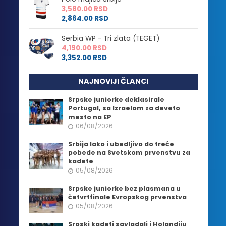
3,580.00
RSD
2,864.00
RSD
Serbia WP - Tri zlata (TEGET)
4,190.00
RSD
3,352.00
RSD
NAJNOVIJI ČLANCI
Srpske juniorke deklasirale
Portugal, sa Izraelom za deveto
mesto na EP
06/08/2026
Srbija lako i ubedljivo do treće
pobede na Svetskom prvenstvu za
kadete
05/08/2026
Srpske juniorke bez plasmana u
četvrtfinale Evropskog prvenstva
05/08/2026
Srpski kadeti savladali i Holandiju