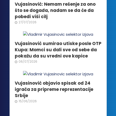
biti
Vujasinović: Nemam rešenje za ono
izabrane
što se događa, nadam se da će da
na
pobedi viši cilj
stranici
27/07/2026
proizvoda.
Vujasinović sumirao utiske posle OTP
Kupa: Momci su dali sve od sebe da
pokažu da su vredni ove kapice
06/07/2026
Vujasinović objavio spisak od 24
igrača za pripreme reprezentacije
Srbije
15/06/2026