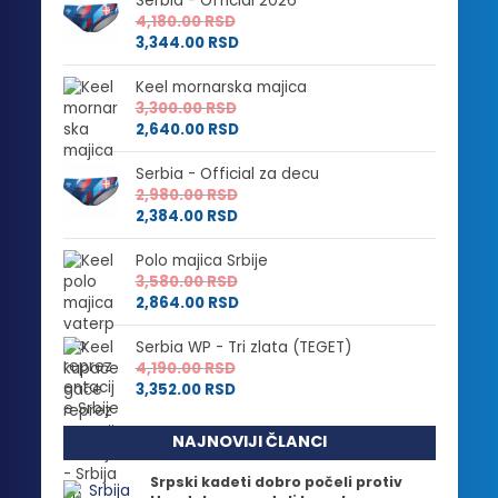
Serbia - Official 2026
4,180.00
RSD
3,344.00
RSD
Keel mornarska majica
3,300.00
RSD
2,640.00
RSD
Serbia - Official za decu
2,980.00
RSD
2,384.00
RSD
Polo majica Srbije
3,580.00
RSD
2,864.00
RSD
Serbia WP - Tri zlata (TEGET)
4,190.00
RSD
3,352.00
RSD
NAJNOVIJI ČLANCI
Srpski kadeti dobro počeli protiv