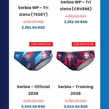
Serbia WP – Tri
Serbia WP – Tri
zlata (CRVENE)
zlata (TEGET)
4,190.00
RSD
4,190.00
RSD
3,352.00
RSD
Ovaj
3,352.00
RSD
Ovaj
proizvod
proizvod
ima
ima
više
20% POPUSTA!
20% POPUSTA!
više
varijanti.
varijanti.
Opcije
Opcije
mogu
mogu
biti
biti
izabrane
izabrane
na
na
stranici
Serbia – Official
Serbia – Training
stranici
proizvoda.
2026
2026
proizvoda.
4,180.00
RSD
3,780.00
RSD
3,344.00
RSD
3,024.00
RSD