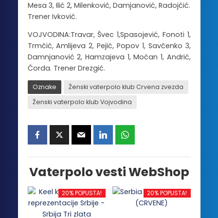
Mesa 3, Ilić 2, Milenković, Damjanović, Radojčić.
Trener Ivković.
VOJVODINA:Travar, Švec 1,Spasojević, Fonoti 1,
Trmčić, Amlijeva 2, Pejić, Popov 1, Savčenko 3,
Damnjanović 2, Hamzajeva 1, Moćan 1, Andrić,
Ćorda. Trener Drezgić.
Oznake
Ženski vaterpolo klub Crvena zvezda
Ženski vaterpolo klub Vojvodina
Vaterpolo vesti WebShop
20% POPUSTA!
20% POPUSTA!