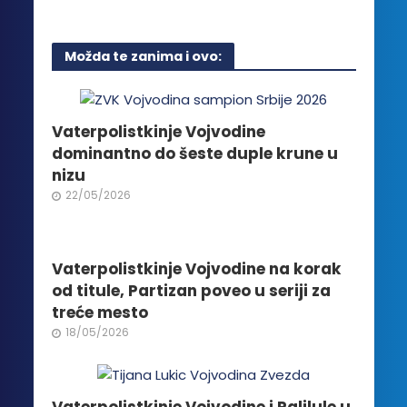
proizvod
stranici
ima
proizvoda.
više
Možda te zanima i ovo:
varijanti.
Opcije
mogu
biti
Vaterpolistkinje Vojvodine
izabrane
dominantno do šeste duple krune u
na
nizu
stranici
22/05/2026
proizvoda.
Vaterpolistkinje Vojvodine na korak
od titule, Partizan poveo u seriji za
treće mesto
18/05/2026