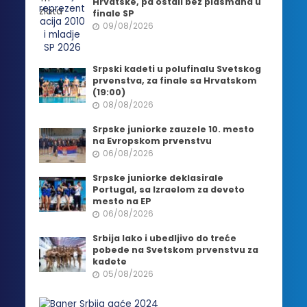
Hrvatske, pa ostali bez plasmana u
finale SP
09/08/2026
Srpski kadeti u polufinalu Svetskog
prvenstva, za finale sa Hrvatskom
(19:00)
08/08/2026
Srpske juniorke zauzele 10. mesto
na Evropskom prvenstvu
06/08/2026
Srpske juniorke deklasirale
Portugal, sa Izraelom za deveto
mesto na EP
06/08/2026
Srbija lako i ubedljivo do treće
pobede na Svetskom prvenstvu za
kadete
05/08/2026