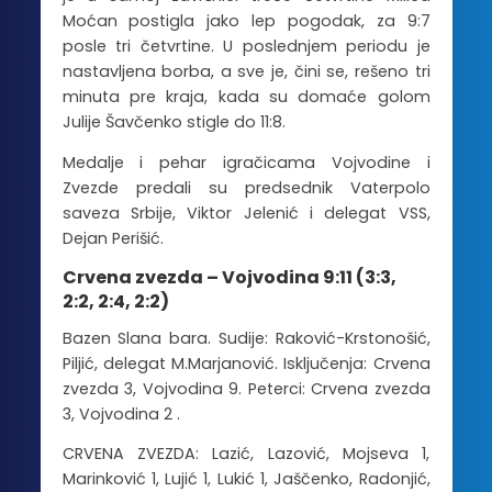
Moćan postigla jako lep pogodak, za 9:7
posle tri četvrtine. U poslednjem periodu je
nastavljena borba, a sve je, čini se, rešeno tri
minuta pre kraja, kada su domaće golom
Julije Šavčenko stigle do 11:8.
Medalje i pehar igračicama Vojvodine i
Zvezde predali su predsednik Vaterpolo
saveza Srbije, Viktor Jelenić i delegat VSS,
Dejan Perišić.
Crvena zvezda – Vojvodina 9:11 (3:3,
2:2, 2:4, 2:2)
Bazen Slana bara. Sudije: Raković-Krstonošić,
Piljić, delegat M.Marjanović. Isključenja: Crvena
zvezda 3, Vojvodina 9. Peterci: Crvena zvezda
3, Vojvodina 2 .
CRVENA ZVEZDA: Lazić, Lazović, Mojseva 1,
Marinković 1, Lujić 1, Lukić 1, Jaščenko, Radonjić,