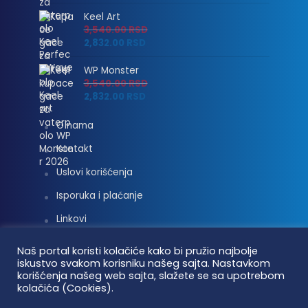
Keel Art
3,540.00
RSD
2,832.00
RSD
WP Monster
3,540.00
RSD
2,832.00
RSD
O nama
Kontakt
Uslovi korišćenja
Isporuka i plaćanje
Linkovi
Moj nalog
Naš portal koristi kolačiće kako bi pružio najbolje
iskustvo svakom korisniku našeg sajta. Nastavkom
korišćenja našeg web sajta, slažete se sa upotrebom
kolačića (Cookies).
Vaterpolo vesti © 2026. Sva prava zadržana.