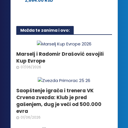
2,864.00
RSD
izabrane
stranici
Ovaj
na
proizvoda.
proizvod
stranici
ima
proizvoda.
više
Možda te zanima i ovo:
varijanti.
Opcije
mogu
biti
Marselj i Radomir Drašović osvojili
izabrane
Kup Evrope
na
07/06/2026
stranici
proizvoda.
Saopštenje igrača i trenera VK
Crvena zvezda: Klub je pred
gašenjem, dug je veći od 500.000
evra
01/06/2026