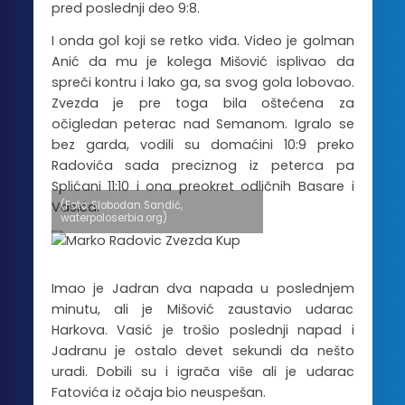
pred poslednji deo 9:8.
I onda gol koji se retko viđa. Video je golman
Anić da mu je kolega Mišović isplivao da
spreči kontru i lako ga, sa svog gola lobovao.
Zvezda je pre toga bila oštećena za
očigledan peterac nad Semanom. Igralo se
bez garda, vodili su domaćini 10:9 preko
Radovića sada preciznog iz peterca pa
Splićani 11:10 i ona preokret odličnih Basare i
(Foto: Slobodan Sandić,
Vasića.
waterpoloserbia.org)
Imao je Jadran dva napada u poslednjem
minutu, ali je Mišović zaustavio udarac
Harkova. Vasić je trošio poslednji napad i
Jadranu je ostalo devet sekundi da nešto
uradi. Dobili su i igrača više ali je udarac
Fatovića iz očaja bio neuspešan.