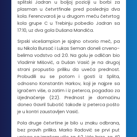
splitski Jadran u boljoj poziciji u borbi za
plasman u četvrtfinale pred poslednja dva
kola. Ferencvaroš je u drugom meču četvrtog
kola grupe C u Trebinju pobedio Jadran sa
17:10, uz dva gola Dušana Mandića.
Srpski vicešampion je sjajno otvorio meč, pa
su Nikola Bursać i Lukas Seman doneli crveno-
belima vođstvo od 2:0. Na golu je odličan bio
Vladimir Mišović, a Dušan Vasić je na drugoj
strani propustio priliku da uveća prednost.
Probudili su se potom i gosti iz Splita,
odnosno Konstantin Harkov, koji je najpre sa
igračem više, a zatim i iz peterca, pogađao za
izjednačenje (2:2). Prednost je domaćinu
doneo Gavril Subotić takođe iz peterca pošto
je u kontri zaustavljen Vasić.
Pola druge četvrtine je bilo u znaku odbrana,
bez pravih prilika. Marko Radović se prvi put
upisao sa igračem više za 4:2. Vrlo brzo, za 40