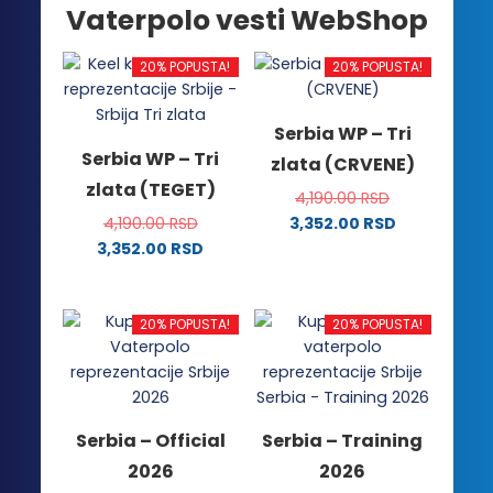
Vaterpolo vesti WebShop
20% POPUSTA!
20% POPUSTA!
Serbia WP – Tri
Serbia WP – Tri
zlata (CRVENE)
zlata (TEGET)
4,190.00
RSD
4,190.00
RSD
3,352.00
RSD
Ovaj
3,352.00
RSD
Ovaj
proizvod
proizvod
ima
ima
više
20% POPUSTA!
20% POPUSTA!
više
varijanti.
varijanti.
Opcije
Opcije
mogu
mogu
biti
Serbia – Official
Serbia – Training
biti
izabrane
2026
2026
izabrane
na