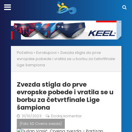
Početna
»
Evrokupovi
»
Zvezda stigla do prve
evropske pobede i vratila se u borbu za četvrtfinale
Lige šampiona
Zvezda stigla do prve
evropske pobede i vratila se u
borbu za četvrtfinale Lige
šampiona
31/10/2023
Dodaj komentar
(Foto: SD Crvena zvezda)