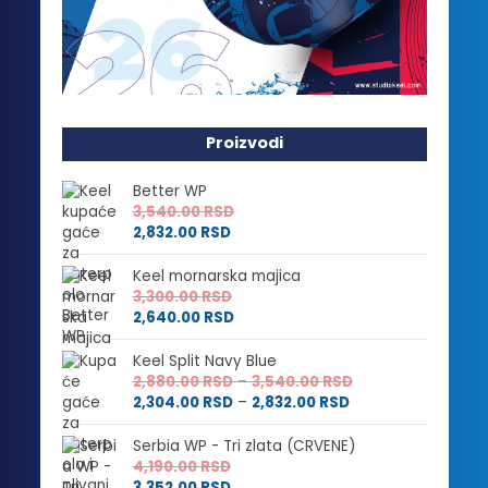
Proizvodi
Better WP
3,540.00
RSD
2,832.00
RSD
Keel mornarska majica
3,300.00
RSD
2,640.00
RSD
Keel Split Navy Blue
Raspon
2,880.00
RSD
–
3,540.00
RSD
Raspon
cena:
2,304.00
RSD
–
2,832.00
RSD
cena:
od
od
2,880.00 RSD
Serbia WP - Tri zlata (CRVENE)
2,304.00 RSD
do
4,190.00
RSD
do
3,540.00 RSD
3,352.00
RSD