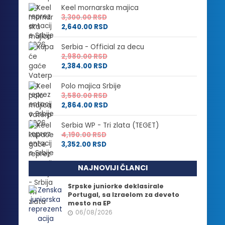
Keel mornarska majica
3,300.00
RSD
2,640.00
RSD
Serbia - Official za decu
2,980.00
RSD
2,384.00
RSD
Polo majica Srbije
3,580.00
RSD
2,864.00
RSD
Serbia WP - Tri zlata (TEGET)
4,190.00
RSD
3,352.00
RSD
NAJNOVIJI ČLANCI
Srpske juniorke deklasirale
Portugal, sa Izraelom za deveto
mesto na EP
06/08/2026