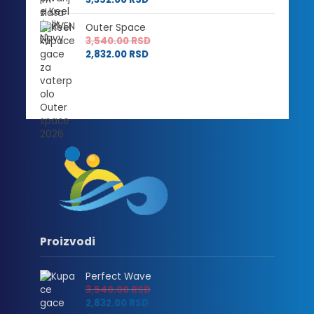
2,832.00 RSD
Outer Space
3,540.00
RSD
2,832.00
RSD
Proizvodi
Perfect Wave
3,540.00
RSD
2,832.00
RSD