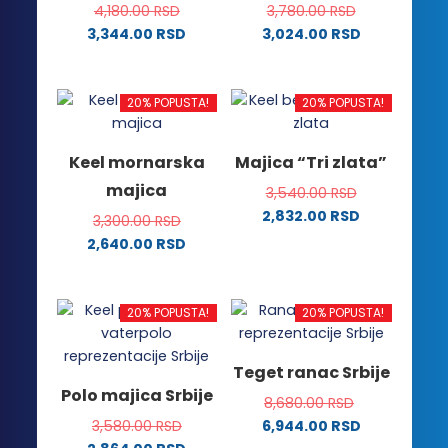
na
stranici
4,180.00
RSD
3,780.00
RSD
stranici
proizvoda.
3,344.00
RSD
3,024.00
RSD
proizvoda.
Ovaj
Ovaj
proizvod
proizvod
ima
ima
20% POPUSTA!
20% POPUSTA!
više
više
varijanti.
varijanti.
Keel mornarska
Majica “Tri zlata”
Opcije
Opcije
majica
3,540.00
RSD
mogu
mogu
2,832.00
RSD
biti
biti
3,300.00
RSD
Ovaj
izabrane
izabrane
2,640.00
RSD
proizvod
na
na
Ovaj
ima
stranici
stranici
proizvod
više
proizvoda.
proizvoda.
ima
20% POPUSTA!
20% POPUSTA!
varijanti.
više
Opcije
varijanti.
Teget ranac Srbije
mogu
Opcije
Polo majica Srbije
biti
8,680.00
RSD
mogu
izabrane
3,580.00
RSD
6,944.00
RSD
biti
na