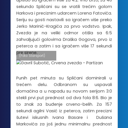
sekundo Splićani su se vratili trećim golom
Harkova i preciznim udarcem Lorena Fatovića.
Seriju su gosti nastavili sa igračem više preko
Jerko Marinić-Kragića za prvo vođstvo. Ipak,
Zvezda je na veliki odmor otišla sa 6:5
zahvaljujući golovima Draška Gogova, prvo iz
peterca a zatim i sa igračem više 17 sekundi
pre sirene.
(Foto: Starsport)
Punih pet minuta su Splićani dominirali u
trećem delu. Odbranom su uspavali
domaćina a u napadu su novom serijom 3:0
stekli prvi put prednost od dva fola 8:6. Bio je
to znak za buđenje crveno-belih. Za 157
sekundi agilni Vasić iz peterca, zatim precizni
šutevi iskusnih Ivana Basare i Dušana
Markovića za još jednu minimalnu prednost