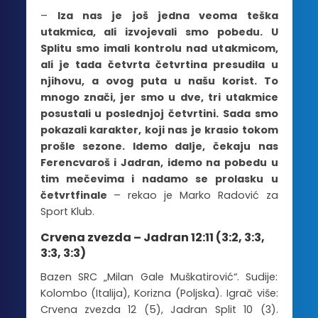
–
Iza nas je još jedna veoma teška
utakmica, ali izvojevali smo pobedu. U
Splitu smo imali kontrolu nad utakmicom,
ali je tada četvrta četvrtina presudila u
njihovu, a ovog puta u našu korist. To
mnogo znači, jer smo u dve, tri utakmice
posustali u poslednjoj četvrtini. Sada smo
pokazali karakter, koji nas je krasio tokom
prošle sezone. Idemo dalje, čekaju nas
Ferencvaroš i Jadran, idemo na pobedu u
tim mečevima i nadamo se prolasku u
četvrtfinale
– rekao je Marko Radović za
Sport Klub.
Crvena zvezda – Jadran 12:11 (3:2, 3:3,
3:3, 3:3)
Bazen SRC „Milan Gale Muškatirović“. Sudije:
Kolombo (Italija), Korizna (Poljska). Igrač više:
Crvena zvezda 12 (5), Jadran Split 10 (3).