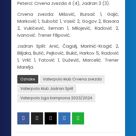
Peterci: Crvena zvezda 4 (4), Jadran 3 (3).
Crvena zvezda: Mišović, Bursać 1, Gajić,
Marković 1, Subotić 1, Vasić 2, Gogov 2, Basara
2, Vukićević, Seman 1, Milojević, Radović 2,
Ivanović. Trener Filipović.
Jadran Split: Anić, Čagalj, Marinić-Kragić 2,
Biljaka, Butić, Pejković, Bukić, Harkov 5, Radović
1, Vrlić 1, Fatović 1, Dužević, Marcelić. Trener
Marelja.
Oznake
Vaterpolo klub Crvena zvezda
Vaterpolo klub Jadran Split
Vaterpolo Liga šampiona 2023/2024