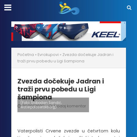
Početna
»
Evrokupovi
»
Zvezda dočekuje Jadran i
traži prvu pobedu u Ligi šampiona
Zvezda dočekuje Jadran i
traži prvu pobedu u Ligi
šampiona
(Foto: Slobodan Sandić,
30/10/2023
Dodaj komentar
waterpoloserbia.org)
Vaterpolisti Crvene zvezde u četvrtom kolu