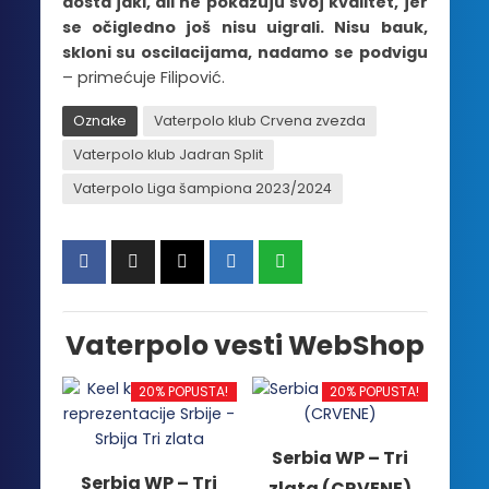
dosta jaki, ali ne pokazuju svoj kvalitet, jer
se očigledno još nisu uigrali. Nisu bauk,
skloni su oscilacijama, nadamo se podvigu
– primećuje Filipović.
Oznake
Vaterpolo klub Crvena zvezda
Vaterpolo klub Jadran Split
Vaterpolo Liga šampiona 2023/2024
Vaterpolo vesti WebShop
20% POPUSTA!
20% POPUSTA!
Serbia WP – Tri
Serbia WP – Tri
zlata (CRVENE)