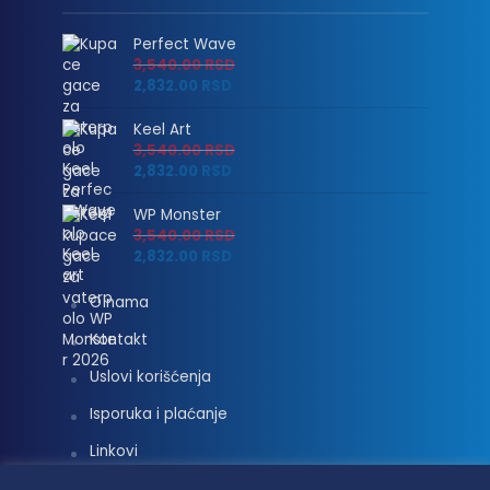
Perfect Wave
3,540.00
RSD
2,832.00
RSD
Keel Art
3,540.00
RSD
2,832.00
RSD
WP Monster
3,540.00
RSD
2,832.00
RSD
O nama
Kontakt
Uslovi korišćenja
Isporuka i plaćanje
Linkovi
Moj nalog