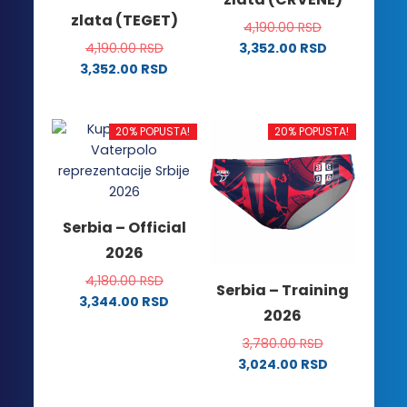
zlata (TEGET)
4,190.00
RSD
4,190.00
RSD
3,352.00
RSD
Ovaj
3,352.00
RSD
Ovaj
proizvod
proizvod
ima
ima
više
20% POPUSTA!
20% POPUSTA!
više
varijanti.
varijanti.
Opcije
Opcije
mogu
mogu
biti
Serbia – Official
biti
izabrane
2026
izabrane
na
na
stranici
4,180.00
RSD
Serbia – Training
stranici
proizvoda.
3,344.00
RSD
2026
proizvoda.
Ovaj
proizvod
3,780.00
RSD
ima
3,024.00
RSD
Ovaj
više
proizvod
varijanti.