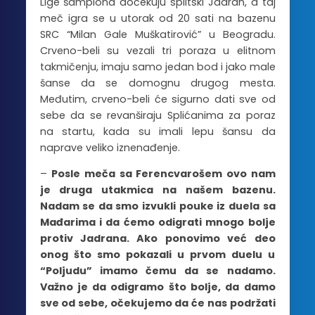
Lige šampiona dočekuju splitski Jadran, a taj
meč igra se u utorak od 20 sati na bazenu
SRC “Milan Gale Muškatirović” u Beogradu.
Crveno-beli su vezali tri poraza u elitnom
takmičenju, imaju samo jedan bod i jako male
šanse da se domognu drugog mesta.
Međutim, crveno-beli će sigurno dati sve od
sebe da se revanširaju Splićanima za poraz
na startu, kada su imali lepu šansu da
naprave veliko iznenađenje.
–
Posle meča sa Ferencvarošem ovo nam
je druga utakmica na našem bazenu.
Nadam se da smo izvukli pouke iz duela sa
Mađarima i da ćemo odigrati mnogo bolje
protiv Jadrana. Ako ponovimo već deo
onog što smo pokazali u prvom duelu u
“Poljudu” imamo čemu da se nadamo.
Važno je da odigramo što bolje, da damo
sve od sebe, očekujemo da će nas podržati