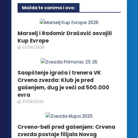
više
Možda te zanima i ovo:
varijanti.
Opcije
mogu
biti
Marselj i Radomir Drašović osvojili
izabrane
Kup Evrope
na
07/06/2026
stranici
proizvoda.
Saopštenje igrača i trenera VK
Crvena zvezda: Klub je pred
gašenjem, dug je veći od 500.000
evra
01/06/2026
Crveno-beli pred gašenjem: Crvena
zvezda postaje filijala Novog