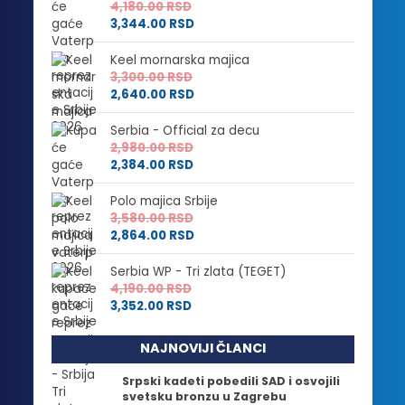
4,180.00
RSD
3,344.00
RSD
Keel mornarska majica
3,300.00
RSD
2,640.00
RSD
Serbia - Official za decu
2,980.00
RSD
2,384.00
RSD
Polo majica Srbije
3,580.00
RSD
2,864.00
RSD
Serbia WP - Tri zlata (TEGET)
4,190.00
RSD
3,352.00
RSD
NAJNOVIJI ČLANCI
Srpski kadeti pobedili SAD i osvojili
svetsku bronzu u Zagrebu