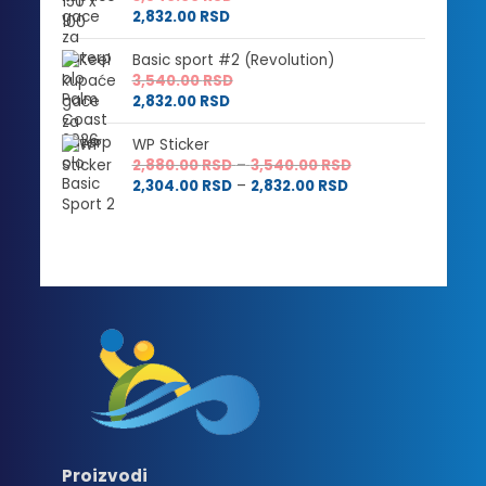
2,832.00
RSD
Basic sport #2 (Revolution)
3,540.00
RSD
2,832.00
RSD
WP Sticker
Raspon
2,880.00
RSD
–
3,540.00
RSD
Raspon
cena:
2,304.00
RSD
–
2,832.00
RSD
cena:
od
od
2,880.00 RSD
2,304.00 RSD
do
do
3,540.00 RSD
2,832.00 RSD
Proizvodi