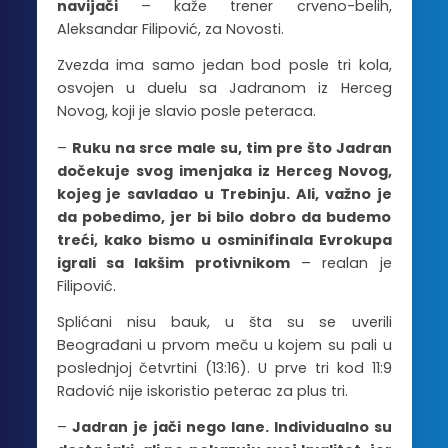
navijači
– kaže trener crveno-belih,
Aleksandar Filipović, za Novosti.
Zvezda ima samo jedan bod posle tri kola,
osvojen u duelu sa Jadranom iz Herceg
Novog, koji je slavio posle peteraca.
–
Ruku na srce male su, tim pre što Jadran
dočekuje svog imenjaka iz Herceg Novog,
kojeg je savladao u Trebinju. Ali, važno je
da pobedimo, jer bi bilo dobro da budemo
treći, kako bismo u osminifinala Evrokupa
igrali sa lakšim protivnikom
– realan je
Filipović.
Splićani nisu bauk, u šta su se uverili
Beograđani u prvom meču u kojem su pali u
poslednjoj četvrtini (13:16). U prve tri kod 11:9
Radović nije iskoristio peterac za plus tri.
–
Jadran je jači nego lane. Individualno su