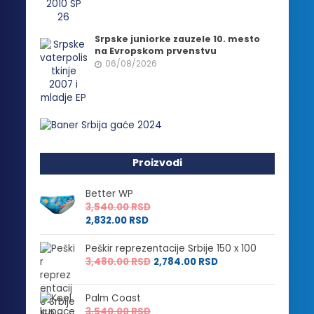
Srpske juniorke zauzele 10. mesto
na Evropskom prvenstvu
06/08/2026
Proizvodi
Better WP
3,540.00
RSD
2,832.00
RSD
Peškir reprezentacije Srbije 150 x 100
3,480.00
RSD
2,784.00
RSD
Palm Coast
3,540.00
RSD