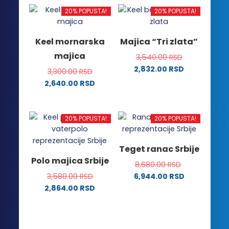
ima
Opcije
20% POPUSTA!
20% POPUSTA!
više
mogu
varijanti.
biti
Keel mornarska
Majica “Tri zlata”
Opcije
izabrane
majica
3,540.00
RSD
mogu
na
2,832.00
RSD
biti
stranici
3,300.00
RSD
Ovaj
izabrane
proizvoda.
2,640.00
RSD
proizvod
na
Ovaj
ima
stranici
proizvod
više
proizvoda.
ima
20% POPUSTA!
20% POPUSTA!
varijanti.
više
Opcije
varijanti.
Teget ranac Srbije
mogu
Opcije
Polo majica Srbije
biti
8,680.00
RSD
mogu
izabrane
3,580.00
RSD
6,944.00
RSD
biti
na
2,864.00
RSD
izabrane
stranici
Ovaj
na
proizvoda.
proizvod
stranici
ima
proizvoda.