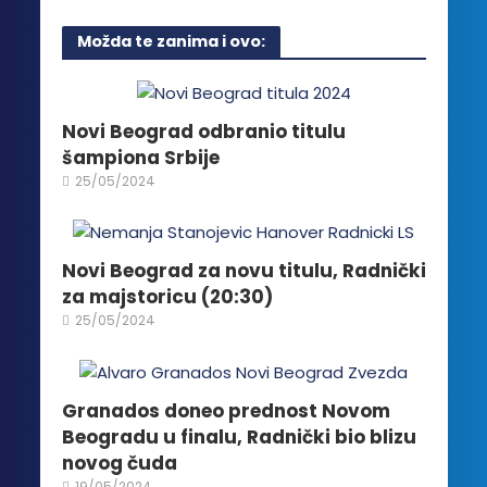
ima
proizvoda.
više
Možda te zanima i ovo:
varijanti.
Opcije
mogu
biti
Novi Beograd odbranio titulu
izabrane
šampiona Srbije
na
25/05/2024
stranici
proizvoda.
Novi Beograd za novu titulu, Radnički
za majstoricu (20:30)
25/05/2024
Granados doneo prednost Novom
Beogradu u finalu, Radnički bio blizu
novog čuda
19/05/2024