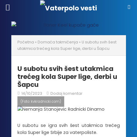
Početna
»
Domaća takmičenja
»
U subotu svih šest
utakmica trećeg kola Super lige, derbi u Šapcu
U subotu svih šest utakmica
trećeg kola Super lige, derbi u
Šapcu
14/10/2023
Dodaj komentar
(Foto: kvkradnicki.com)
U subotu se igra svih šest utakmica trećeg
kola Super lige Srbije za vaterpoliste.