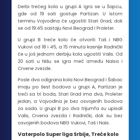
Derbi trećeg kola u grupi A igra se u Šapcu,
gde od 19 sati gostuje Partizan. U istom
terminu Vojvodina će ugostiti Stari Grad, dok
se od 19:45 sastaju Novi Beograd i Proleter.
U grupi B treće kolo će otvoriti Taš i NBG
Vukovi od 18 i 45, a 15 minuta kasnije Radnički
će u još jednom derbiju kola ugostiti Valis. Od
20 sati u Nišu se igra meč između Naisa i
Crvene zvezde.
Posle dva odigrana kola Novi Beograd i Šabac
imaju po šest bodova u grupi A, Partizan je
treći sa tri boda, Stari Grad ima dva, Proleter
jedan, a Vojvodina je bez osvojenih bodova
za sada. U grupi B po dva trijumfa su upisali
Valis, Crvena zvezda i Radnički, dok su bez
osvojenih bodova NBG Vukovi, Taš i Nais.
Vaterpolo Super liga Srbije, Treće kolo