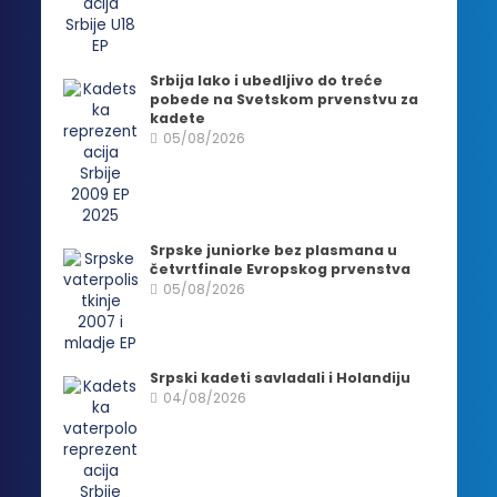
Srbija lako i ubedljivo do treće
pobede na Svetskom prvenstvu za
kadete
05/08/2026
Srpske juniorke bez plasmana u
četvrtfinale Evropskog prvenstva
05/08/2026
Srpski kadeti savladali i Holandiju
04/08/2026