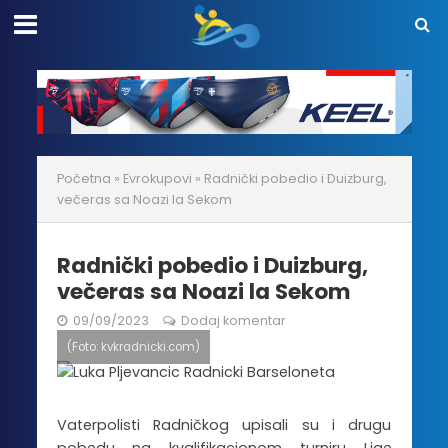
Početna
»
Evrokupovi
»
Radnički pobedio i Duizburg,
večeras sa Noazi la Sekom
Radnički pobedio i Duizburg,
večeras sa Noazi la Sekom
09/09/2023
Dodaj komentar
(Foto: kvkradnicki.com)
Vaterpolisti Radničkog upisali su i drugu