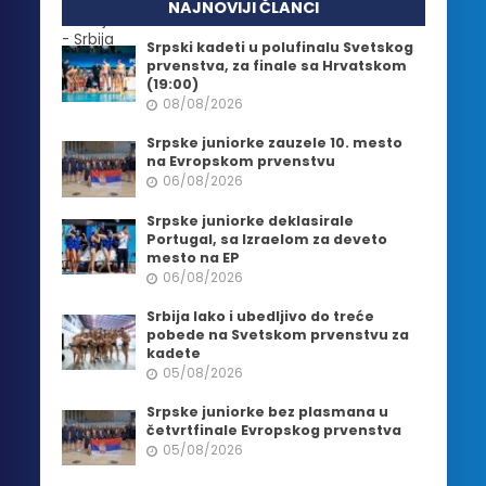
NAJNOVIJI ČLANCI
Srpski kadeti u polufinalu Svetskog
prvenstva, za finale sa Hrvatskom
(19:00)
08/08/2026
Srpske juniorke zauzele 10. mesto
na Evropskom prvenstvu
06/08/2026
Srpske juniorke deklasirale
Portugal, sa Izraelom za deveto
mesto na EP
06/08/2026
Srbija lako i ubedljivo do treće
pobede na Svetskom prvenstvu za
kadete
05/08/2026
Srpske juniorke bez plasmana u
četvrtfinale Evropskog prvenstva
05/08/2026