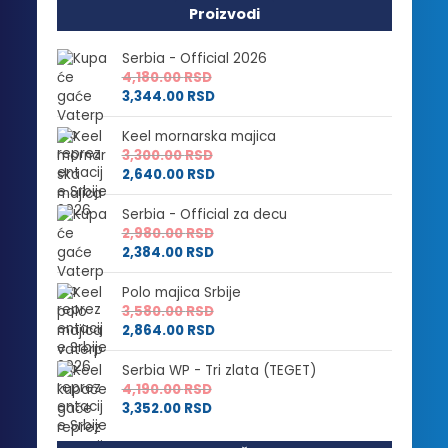
Proizvodi
Serbia - Official 2026
4,180.00
RSD
3,344.00
RSD
Keel mornarska majica
3,300.00
RSD
2,640.00
RSD
Serbia - Official za decu
2,980.00
RSD
2,384.00
RSD
Polo majica Srbije
3,580.00
RSD
2,864.00
RSD
Serbia WP - Tri zlata (TEGET)
4,190.00
RSD
3,352.00
RSD