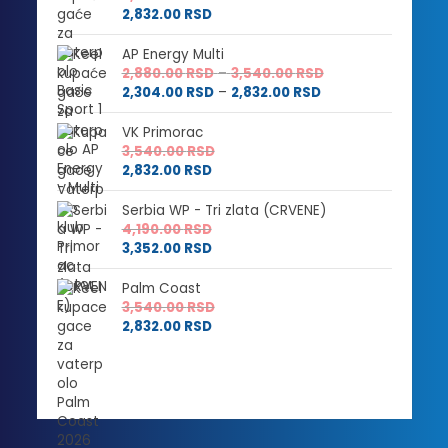
2,832.00
RSD
AP Energy Multi
Raspon
2,880.00
RSD
–
3,540.00
RSD
Raspon
cena:
2,304.00
RSD
–
2,832.00
RSD
cena:
od
od
2,880.00 RSD
VK Primorac
2,304.00 RSD
do
3,540.00
RSD
do
3,540.00 RSD
2,832.00
RSD
2,832.00 RSD
Serbia WP - Tri zlata (CRVENE)
4,190.00
RSD
3,352.00
RSD
Palm Coast
3,540.00
RSD
2,832.00
RSD