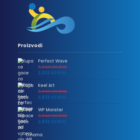
Proizvodi
Perfect Wave
3,540.00
RSD
2,832.00
RSD
Keel Art
3,540.00
RSD
2,832.00
RSD
WP Monster
3,540.00
RSD
2,832.00
RSD
O nama