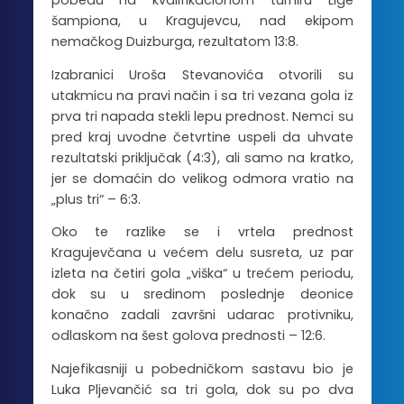
pobedu na kvalifikacionom turniru Lige
šampiona, u Kragujevcu, nad ekipom
nemačkog Duizburga, rezultatom 13:8.
Izabranici Uroša Stevanovića otvorili su
utakmicu na pravi način i sa tri vezana gola iz
prva tri napada stekli lepu prednost. Nemci su
pred kraj uvodne četvrtine uspeli da uhvate
rezultatski priključak (4:3), ali samo na kratko,
jer se domaćin do velikog odmora vratio na
„plus tri“ – 6:3.
Oko te razlike se i vrtela prednost
Kragujevčana u većem delu susreta, uz par
izleta na četiri gola „viška“ u trećem periodu,
dok su u sredinom poslednje deonice
konačno zadali završni udarac protivniku,
odlaskom na šest golova prednosti – 12:6.
Najefikasniji u pobedničkom sastavu bio je
Luka Pljevančić sa tri gola, dok su po dva