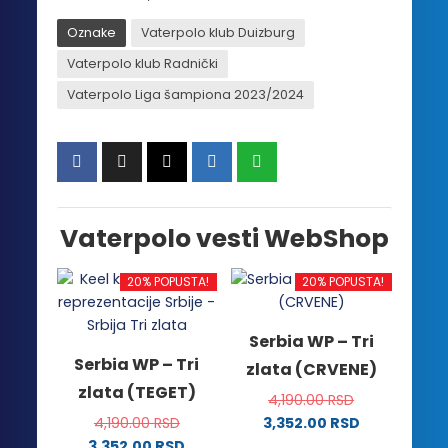
Oznake
Vaterpolo klub Duizburg
Vaterpolo klub Radnički
Vaterpolo Liga šampiona 2023/2024
Vaterpolo vesti WebShop
20% POPUSTA!
20% POPUSTA!
Serbia WP – Tri
Serbia WP – Tri
zlata (CRVENE)
zlata (TEGET)
4,190.00
RSD
4,190.00
RSD
3,352.00
RSD
Ovaj
3,352.00
RSD