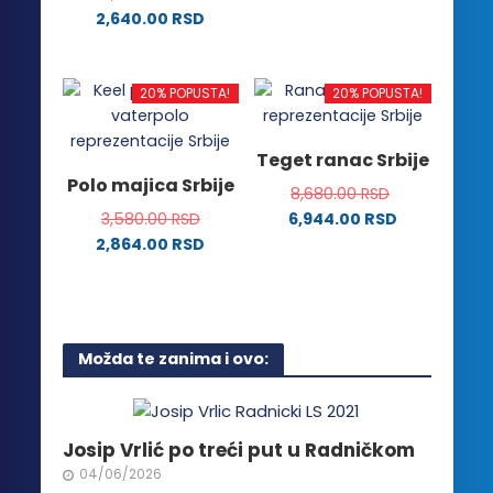
Ovaj
izabrane
izabrane
2,640.00
RSD
proizvod
na
na
Ovaj
ima
stranici
stranici
proizvod
više
proizvoda.
proizvoda.
ima
20% POPUSTA!
20% POPUSTA!
varijanti.
više
Opcije
varijanti.
Teget ranac Srbije
mogu
Opcije
Polo majica Srbije
biti
8,680.00
RSD
mogu
izabrane
3,580.00
RSD
6,944.00
RSD
biti
na
2,864.00
RSD
izabrane
stranici
Ovaj
na
proizvoda.
proizvod
stranici
ima
proizvoda.
više
Možda te zanima i ovo:
varijanti.
Opcije
mogu
biti
Josip Vrlić po treći put u Radničkom
izabrane
04/06/2026