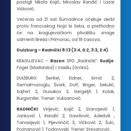
postigli Nikola Kojić, Miroslav Ranđić i Lazar
Vićković.
Večeras od 21 sat Šumadince očekuje derbi
protiv francuskog Nojzi le Seka, a prethodno
će na kragujevačkom plivalištu snage
odmeriti Breša i Primorac, od 19 časova.
Duizburg – Radnički 8:13 (3:4, 0:2, 3:3, 2:4)
KRAGUJEVAC –
Bazen
: SPD „Radnićki“.
Sudije
:
Fogel (Mađarska) i Vasiliu (Grčka).
DUIZBURG: Šenkel, Eidner, Simić 2,
Gemalmazoglu, Švark, Dolf, Ilinger, Sekulić,
Sajfert 2, Gusakov 3, Gergeljfi 1, Kolak,
Burgsmiler. Trener: Vuksanović.
RADNIČKI
: Virijević, Kojić 2, Stanojević 1,
Janković 1, Ranđić 2, Gavrilović, Adeišvili ,
Tanasijević 1, Pljevančić 3, Vićković 2, Šulc,
Poznanović 1, Todorovski. Trener: Stevanović.