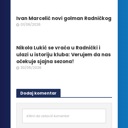
na
stranici
proizvoda.
Ivan Marcelić novi golman Radničkog
01/06/2026
Nikola Lukić se vraća u Radnički i
ulazi u istoriju kluba: Verujem da nas
očekuje sjajna sezona!
30/05/2026
Dodaj komentar
Klikni da ostaviš komentar