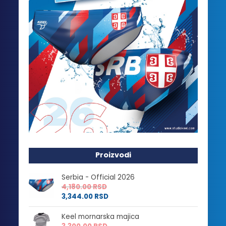
Proizvodi
Serbia - Official 2026
4,180.00
RSD
3,344.00
RSD
Keel mornarska majica