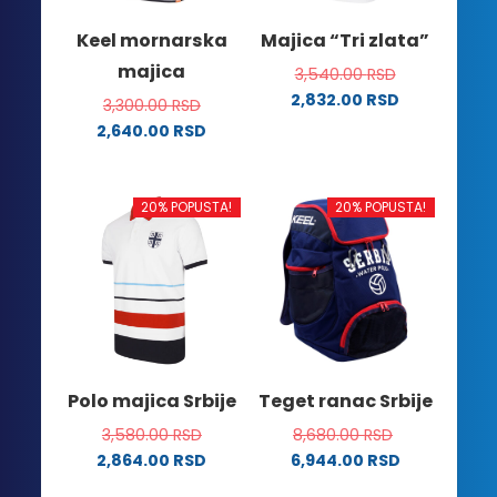
na
na
Keel mornarska
Majica “Tri zlata”
stranici
stranici
majica
3,540.00
RSD
proizvoda.
proizvoda.
2,832.00
RSD
3,300.00
RSD
Ovaj
2,640.00
RSD
proizvod
Ovaj
ima
proizvod
više
ima
20% POPUSTA!
20% POPUSTA!
varijanti.
više
Opcije
varijanti.
mogu
Opcije
biti
mogu
izabrane
biti
na
izabrane
stranici
na
Polo majica Srbije
Teget ranac Srbije
proizvoda.
stranici
3,580.00
RSD
8,680.00
RSD
proizvoda.
2,864.00
RSD
6,944.00
RSD
Ovaj