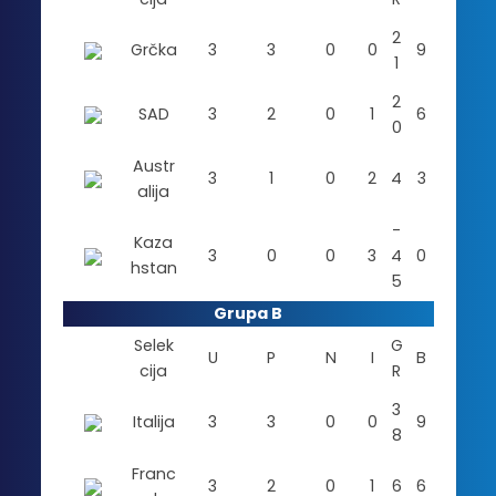
2
Grčka
3
3
0
0
9
1
2
SAD
3
2
0
1
6
0
Austr
3
1
0
2
4
3
alija
-
Kaza
3
0
0
3
4
0
hstan
5
Grupa B
Selek
G
U
P
N
I
B
cija
R
3
Italija
3
3
0
0
9
8
Franc
3
2
0
1
6
6