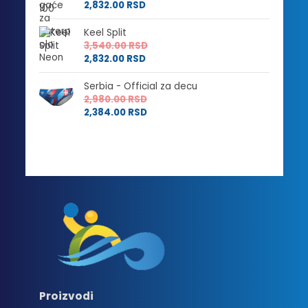
2,832.00
RSD
Keel Split
3,540.00
RSD
2,832.00
RSD
Serbia - Official za decu
2,980.00
RSD
2,384.00
RSD
Proizvodi