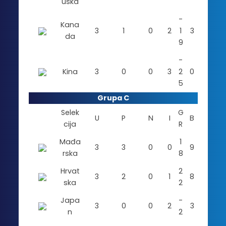
uska
-
Kana
3
1
0
2
1
3
da
9
-
Kina
3
0
0
3
2
0
5
Grupa C
Selek
G
U
P
N
I
B
cija
R
Mađa
1
3
3
0
0
9
rska
8
Hrvat
2
3
2
0
1
8
ska
2
Japa
-
3
0
0
2
3
n
2