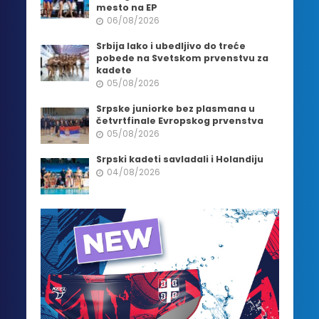
mesto na EP
06/08/2026
Srbija lako i ubedljivo do treće
pobede na Svetskom prvenstvu za
kadete
05/08/2026
Srpske juniorke bez plasmana u
četvrtfinale Evropskog prvenstva
05/08/2026
Srpski kadeti savladali i Holandiju
04/08/2026