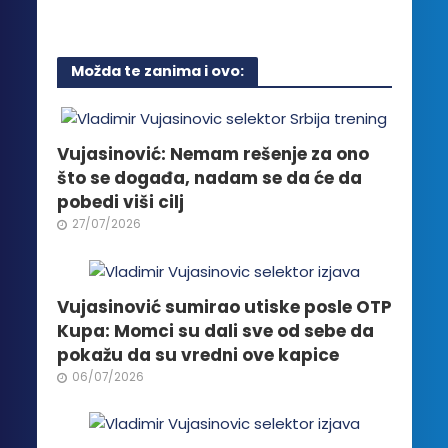
proizvod
ima
više
Možda te zanima i ovo:
varijanti.
Opcije
mogu
biti
Vujasinović: Nemam rešenje za ono
izabrane
što se događa, nadam se da će da
na
pobedi viši cilj
stranici
27/07/2026
proizvoda.
Vujasinović sumirao utiske posle OTP
Kupa: Momci su dali sve od sebe da
pokažu da su vredni ove kapice
06/07/2026