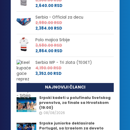
3,300.00
RSD
2,640.00
RSD
Serbia - Official za decu
2,980.00
RSD
2,384.00
RSD
Polo majica Srbije
3,580.00
RSD
2,864.00
RSD
Serbia WP - Tri zlata (TEGET)
4,190.00
RSD
3,352.00
RSD
NAJNOVIJI ČLANCI
Srpski kadeti u polufinalu Svetskog
prvenstva, za finale sa Hrvatskom
(19:00)
08/08/2026
Srpske juniorke deklasirale
Portugal, sa Izraelom za deveto