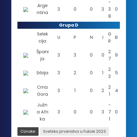
-
Arge
3
0
0
3
3
0
ntina
8
Grupa D
Selek
G
U
P
N
I
B
cija
R
Špani
2
3
3
0
0
9
ja
7
2
Srbija
3
2
0
1
5
3
Crna
2
3
1
0
2
4
Gora
1
Južn
-
a Afri
3
0
0
3
7
0
ka
1
Oznake
Svetsko prvenstvo u Fukoki 2023