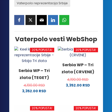
Vaterpolo reprezentacija Srbije
Vaterpolo vesti WebShop
20% POPUSTA!
20% POPUSTA!
Serbia WP – Tri
Serbia WP – Tri
zlata (CRVENE)
zlata (TEGET)
4,190.00
RSD
4,190.00
RSD
3,352.00
RSD
Ovaj
3,352.00
RSD
Ovaj
proizvod
proizvod
ima
ima
više
20% POPUSTA!
20% POPUSTA!