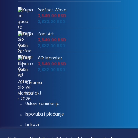
Perfect Wave
3,540.00
RSD
2,832.00
RSD
Keel Art
3,540.00
RSD
2,832.00
RSD
WP Monster
3,540.00
RSD
2,832.00
RSD
O nama
Kontakt
Uslovi korišćenja
Isporuka i plaćanje
Linkovi
Moj nalog