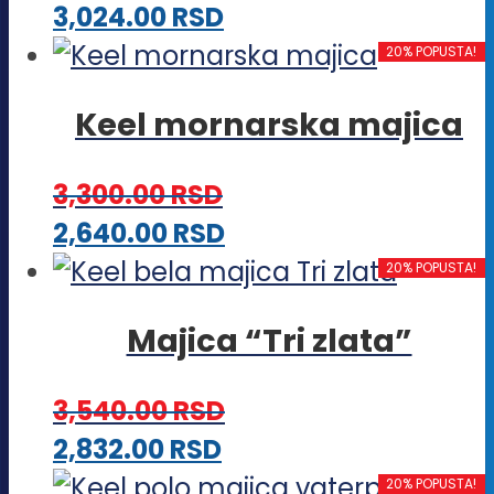
Ovaj
3,024.00
RSD
izabrane
proizvod
20% POPUSTA!
na
ima
stranici
Keel mornarska majica
više
proizvoda.
varijanti.
3,300.00
RSD
Opcije
Ovaj
2,640.00
RSD
mogu
proizvod
20% POPUSTA!
biti
ima
izabrane
Majica “Tri zlata”
više
na
varijanti.
stranici
3,540.00
RSD
Opcije
proizvoda.
Ovaj
2,832.00
RSD
mogu
proizvod
20% POPUSTA!