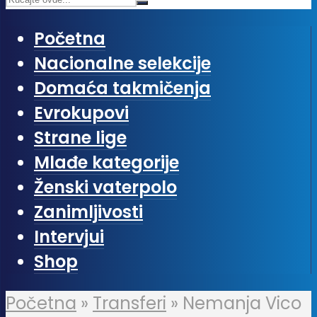
Početna
Nacionalne selekcije
Domaća takmičenja
Evrokupovi
Strane lige
Mlađe kategorije
Ženski vaterpolo
Zanimljivosti
Intervjui
Shop
Početna
»
Transferi
»
Nemanja Vico