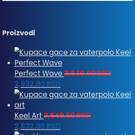
Proizvodi
Perfect Wave
3,540.00
RSD
2,832.00
RSD
Keel Art
3,540.00
RSD
2,832.00
RSD