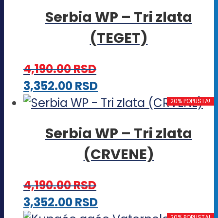
Serbia WP – Tri zlata
(TEGET)
4,190.00
RSD
Ovaj
3,352.00
RSD
proizvod
20% POPUSTA!
ima
Serbia WP – Tri zlata
više
(CRVENE)
varijanti.
Opcije
4,190.00
RSD
mogu
Ovaj
3,352.00
RSD
biti
20% POPUSTA!