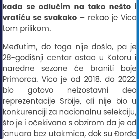
kada se odlučim na tako nešto i
vratiću se svakako
– rekao je Vico
tom prilikom.
Međutim, do toga nije došlo, pa je
28-godišnji centar ostao u Kotoru i
naredne sezone će braniti boje
Primorca. Vico je od 2018. do 2022.
bio gotovo neizostavni deo
reprezentacije Srbije, ali nije bio u
konkurenciji za nacionalnu selekciju,
što je i očekivano s obzirom da je od
januara bez utakmica, dok su Đorđe