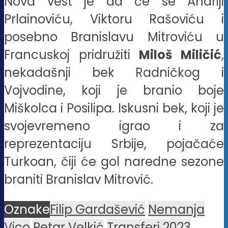
Nova vest je da će se Andriji
Prlainoviću, Viktoru Rašoviću i
posebno Branislavu Mitroviću u
Francuskoj pridružiti
Miloš Miličić
,
nekadašnji bek Radničkog i
Vojvodine, koji je branio boje
Miškolca i Posilipa. Iskusni bek, koji je
svojevremeno igrao i za
reprezentaciju Srbije, pojačaće
Turkoan, čiji će gol naredne sezone
braniti Branislav Mitrović.
Oznake
Filip Gardašević
Nemanja
Vico
Petar Velkić
Transferi 2023