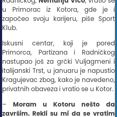
Radničkog,
Nemanja Vico
, vratio se
u Primorac iz Kotora, gde je i
započeo svoju karijeru, piše Sport
Klub.
Iskusni centar, koji je pored
Primorca, Partizana i Radničkog
nastupao još za grčki Vuljagmeni i
italijanski Trst, u januaru je napustio
Kragujevac zbog, kako je navedeno,
privatnih obaveza i vratio se u Kotor.
–
Moram u Kotoru nešto da
završim. Rekli su mi da se vratim