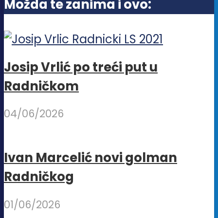
Možda te zanima i ovo:
izabrane
na
stranici
proizvoda.
Josip Vrlić po treći put u
Radničkom
04/06/2026
Ivan Marcelić novi golman
Radničkog
01/06/2026