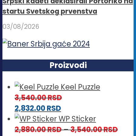
Srpski kadeti deklasirali Portoriko na
startu Svetskog prvenstva
03/08/2026
Proizvodi
Keel Puzzle
3,540.00
RSD
2,832.00
RSD
WP Sticker
Rasp
2,880.00
RSD
–
3,540.00
RSD