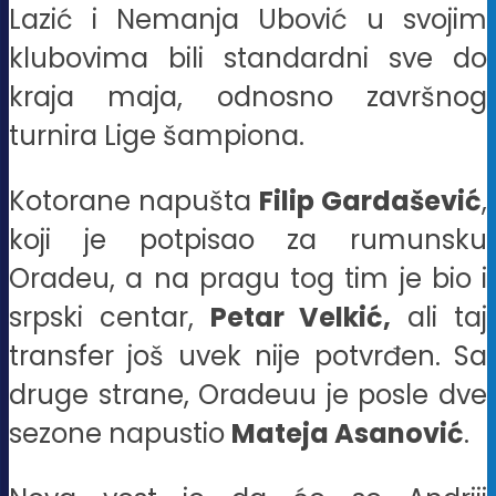
Lazić i Nemanja Ubović u svojim
klubovima bili standardni sve do
kraja maja, odnosno završnog
turnira Lige šampiona.
Kotorane napušta
Filip Gardašević
,
koji je potpisao za rumunsku
Oradeu, a na pragu tog tim je bio i
srpski centar,
Petar Velkić,
ali taj
transfer još uvek nije potvrđen. Sa
druge strane, Oradeuu je posle dve
sezone napustio
Mateja Asanović
.