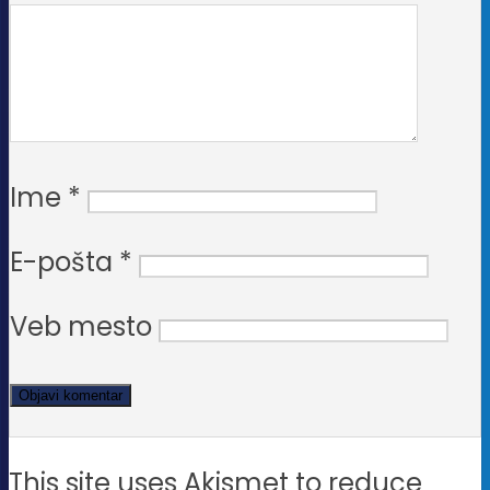
Ime
*
E-pošta
*
Veb mesto
This site uses Akismet to reduce