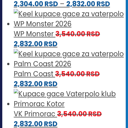
Rasp
cena
2,304.00
RSD
–
2,832.00
RSD
cena
od
od
2,88
2,304
do
WP Monster
3,540.00
RSD
do
3,54
2,832.00
RSD
2,832
Palm Coast
3,540.00
RSD
2,832.00
RSD
VK Primorac
3,540.00
RSD
2,832.00
RSD