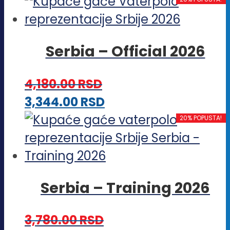
proizvod
izabrane
ima
na
više
stranici
Serbia – Official 2026
varijanti.
proizvoda.
Opcije
4,180.00
RSD
mogu
Ovaj
3,344.00
RSD
biti
proizvod
20% POPUSTA!
izabrane
ima
na
više
stranici
varijanti.
proizvoda.
Serbia – Training 2026
Opcije
mogu
3,780.00
RSD
biti