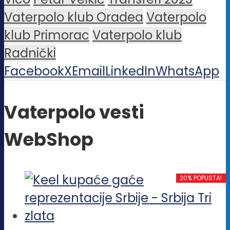
Vaterpolo klub Oradea
Vaterpolo
klub Primorac
Vaterpolo klub
Radnički
Facebook
X
Email
LinkedIn
WhatsApp
Vaterpolo vesti
WebShop
20% POPUSTA!