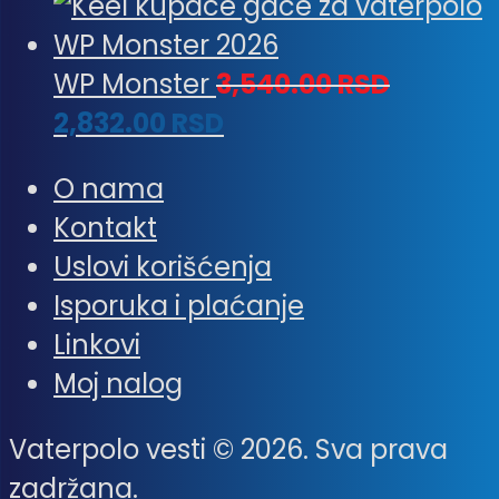
WP Monster
3,540.00
RSD
2,832.00
RSD
O nama
Kontakt
Uslovi korišćenja
Isporuka i plaćanje
Linkovi
Moj nalog
Vaterpolo vesti © 2026. Sva prava
zadržana.