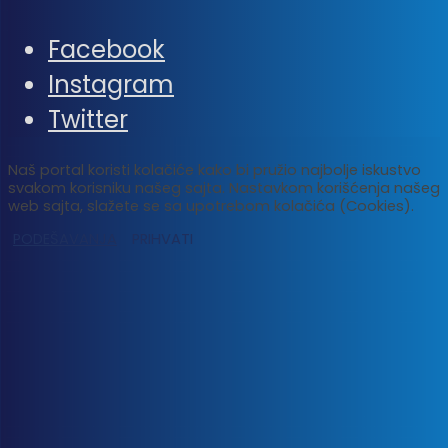
Facebook
Instagram
Twitter
Naš portal koristi kolačiće kako bi pružio najbolje iskustvo
svakom korisniku našeg sajta. Nastavkom korišćenja našeg
web sajta, slažete se sa upotrebom kolačića (Cookies).
PODEŠAVANJA
PRIHVATI