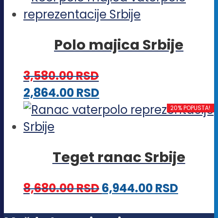
biti
ima
izabrane
više
na
Polo majica Srbije
varijanti.
stranici
Opcije
proizvoda.
3,580.00
RSD
mogu
Ovaj
2,864.00
RSD
biti
proizvod
20% POPUSTA!
izabrane
ima
na
više
stranici
Teget ranac Srbije
varijanti.
proizvoda.
Opcije
8,680.00
RSD
6,944.00
RSD
mogu
biti