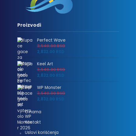
Proizvodi
Perfect Wave
3,540.00
RSD
2,832.00
RSD
Keel Art
3,540.00
RSD
2,832.00
RSD
WP Monster
3,540.00
RSD
2,832.00
RSD
O nama
Kontakt
Uslovi korišćenja