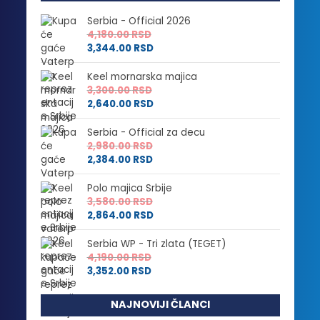
Serbia - Official 2026
4,180.00
RSD
3,344.00
RSD
Keel mornarska majica
3,300.00
RSD
2,640.00
RSD
Serbia - Official za decu
2,980.00
RSD
2,384.00
RSD
Polo majica Srbije
3,580.00
RSD
2,864.00
RSD
Serbia WP - Tri zlata (TEGET)
4,190.00
RSD
3,352.00
RSD
NAJNOVIJI ČLANCI