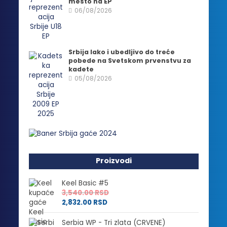
mesto na EP
06/08/2026
Srbija lako i ubedljivo do treće
pobede na Svetskom prvenstvu za
kadete
05/08/2026
Proizvodi
Keel Basic #5
3,540.00
RSD
2,832.00
RSD
Serbia WP - Tri zlata (CRVENE)