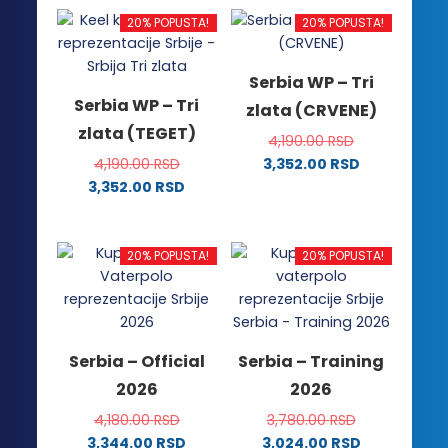
20% POPUSTA!
20% POPUSTA!
Serbia WP – Tri
Serbia WP – Tri
zlata (CRVENE)
zlata (TEGET)
4,190.00
RSD
4,190.00
RSD
3,352.00
RSD
Ovaj
3,352.00
RSD
Ovaj
proizvod
proizvod
ima
ima
više
20% POPUSTA!
20% POPUSTA!
više
varijanti.
varijanti.
Opcije
Opcije
mogu
mogu
biti
Serbia – Official
Serbia – Training
biti
izabrane
2026
2026
izabrane
na
na
stranici
4,180.00
RSD
3,780.00
RSD
stranici
proizvoda.
3,344.00
RSD
3,024.00
RSD