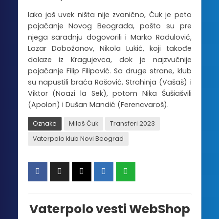
Iako još uvek ništa nije zvanično, Ćuk je peto
pojačanje Novog Beograda, pošto su pre
njega saradnju dogovorili i Marko Radulović,
Lazar Dobožanov, Nikola Lukić, koji takođe
dolaze iz Kragujevca, dok je najzvučnije
pojačanje Filip Filipović. Sa druge strane, klub
su napustili braća Rašović, Strahinja (Vašaš) i
Viktor (Noazi la Sek), potom Nika Šušiašvili
(Apolon) i Dušan Mandić (Ferencvaroš).
Oznake
Miloš Ćuk
Transferi 2023
Vaterpolo klub Novi Beograd
Vaterpolo vesti WebShop