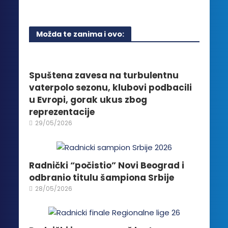
proizvoda.
proizvod
stranici
ima
proizvoda.
više
Možda te zanima i ovo:
varijanti.
Opcije
mogu
biti
Spuštena zavesa na turbulentnu
izabrane
vaterpolo sezonu, klubovi podbacili
na
u Evropi, gorak ukus zbog
stranici
reprezentacije
proizvoda.
29/05/2026
Radnički “počistio” Novi Beograd i
odbranio titulu šampiona Srbije
28/05/2026