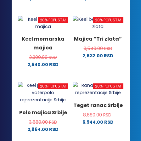
proizvoda.
Ovaj
Ovaj
proizvod
proizvod
ima
ima
20% POPUSTA!
20% POPUSTA!
više
više
varijanti.
varijanti.
Keel mornarska
Majica “Tri zlata”
Opcije
Opcije
majica
3,540.00
RSD
mogu
mogu
2,832.00
RSD
biti
biti
3,300.00
RSD
Ovaj
izabrane
izabrane
2,640.00
RSD
proizvod
na
na
Ovaj
ima
stranici
stranici
proizvod
više
proizvoda.
proizvoda.
ima
20% POPUSTA!
20% POPUSTA!
varijanti.
više
Opcije
varijanti.
Teget ranac Srbije
mogu
Opcije
Polo majica Srbije
biti
8,680.00
RSD
mogu
izabrane
3,580.00
RSD
6,944.00
RSD
biti
na
2,864.00
RSD
izabrane
stranici
Ovaj
na