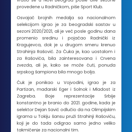
vratio se u Novi Beograd posle dve sezone
provedene u Radničkom, piše Sport Klub.
Osvajač brojnih medalja sa nacionalnom
selekcijom igrao je za beogradski sastav u
sezoni 2020/2021, ali je već posle godinu dana
promenio sredinu i pojačao Radnički iz
Kragujevca, dok je u drugom smeru krenuo
Strahinja Rašović. Za Ćuka je, kao uostalom i
za Rašovića, bila zainteresovana i Crvena
zvezda, ali je, kako se može čuti, ponuda
srpskog šampiona bila mnogo bolja.
Ćuk je ponikao u Vojvodini, igrao je za
Partizan, mađarski Eger i Solnok i Mladost iz
Zagreba. Boje reprezentacije Srbije
konstantno je branio do 2021. godine, kada je
selektor Dejan Savić odlučio da na Olimpijskim
igrama u Tokiju šansu pruži Strahinji Rašoviću,
koji je do tada odigrao samo jedno veliko
takmičenje za nacionalni tim.