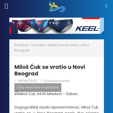
Početna
»
Transferi
»
Miloš Ćuk se vratio u Novi
Beograd
Miloš Ćuk se vratio u Novi
Beograd
08/06/2023
Dodaj komentar
(Foto: www.havk-mladost.hr)
Dugogodišnji srpski reprezentativac, Miloš Ćuk,