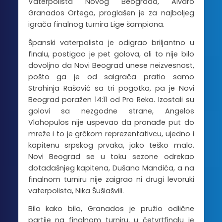
Vaterpolista Novog Beograda, Alvaro
Granados Ortega, proglašen je za najboljeg
igrača finalnog turnira Lige šampiona.
Španski vaterpolista je odigrao briljantno u
finalu, postigao je pet golova, ali to nije bilo
dovoljno da Novi Beograd unese neizvesnost,
pošto ga je od saigrača pratio samo
Strahinja Rašović sa tri pogotka, pa je Novi
Beograd poražen 14:11 od Pro Reka. Izostali su
golovi sa nezgodne strane, Angelos
Vlahopulos nije uspevao da pronađe put do
mreže i to je grčkom reprezentativcu, ujedno i
kapitenu srpskog prvaka, jako teško malo.
Novi Beograd se u toku sezone odrekao
dotadašnjeg kapitena, Dušana Mandića, a na
finalnom turniru nije zaigrao ni drugi levoruki
vaterpolista, Nika Šušiašvili.
Bilo kako bilo, Granados je pružio odlične
partije na finalnom turniru, u četvrtfinalu je