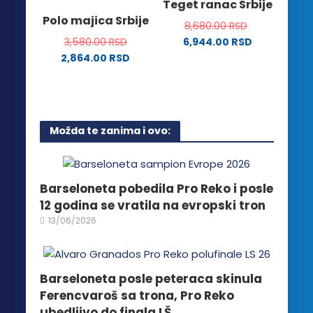
Teget ranac Srbije
mogu
Opcije
Polo majica Srbije
biti
8,680.00
RSD
mogu
izabrane
3,580.00
RSD
6,944.00
RSD
biti
na
2,864.00
RSD
izabrane
stranici
Ovaj
na
proizvoda.
proizvod
stranici
ima
proizvoda.
više
Možda te zanima i ovo:
varijanti.
Opcije
mogu
biti
Barseloneta pobedila Pro Reko i posle
izabrane
12 godina se vratila na evropski tron
na
13/06/2026
stranici
proizvoda.
Barseloneta posle peteraca skinula
Ferencvaroš sa trona, Pro Reko
ubedljivo do finala LŠ