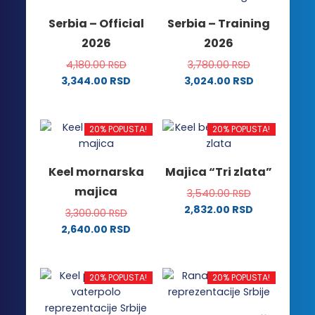
mogu
proizvoda.
Serbia – Official
Serbia – Training
biti
2026
2026
izabrane
na
4,180.00
RSD
3,780.00
RSD
stranici
3,344.00
RSD
3,024.00
RSD
proizvoda.
Ovaj
Ovaj
proizvod
proizvod
ima
ima
20% POPUSTA!
20% POPUSTA!
više
više
varijanti.
varijanti.
Keel mornarska
Majica “Tri zlata”
Opcije
Opcije
majica
3,540.00
RSD
mogu
mogu
2,832.00
RSD
biti
biti
3,300.00
RSD
Ovaj
izabrane
izabrane
2,640.00
RSD
proizvod
na
na
Ovaj
ima
stranici
stranici
proizvod
više
proizvoda.
proizvoda.
ima
20% POPUSTA!
20% POPUSTA!
varijanti.
više
Opcije
varijanti.