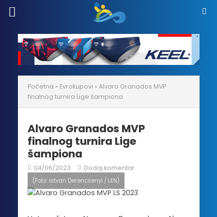
Početna
»
Evrokupovi
»
Alvaro Granados MVP
finalnog turnira Lige šampiona
Alvaro Granados MVP
finalnog turnira Lige
šampiona
04/06/2023
Dodaj komentar
(Foto: Istvan Derencsenyi / LEN)