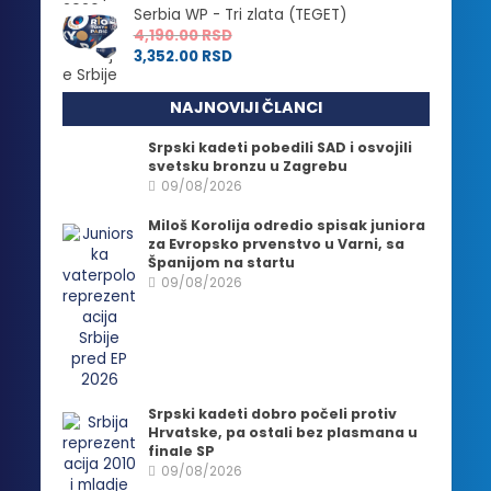
Serbia WP - Tri zlata (TEGET)
4,190.00
RSD
3,352.00
RSD
NAJNOVIJI ČLANCI
Srpski kadeti pobedili SAD i osvojili
svetsku bronzu u Zagrebu
09/08/2026
Miloš Korolija odredio spisak juniora
za Evropsko prvenstvo u Varni, sa
Španijom na startu
09/08/2026
Srpski kadeti dobro počeli protiv
Hrvatske, pa ostali bez plasmana u
finale SP
09/08/2026