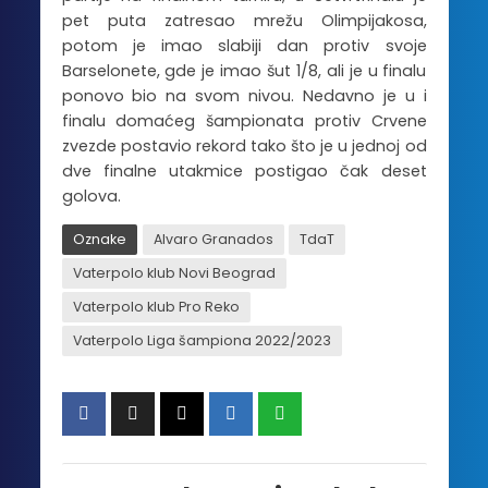
pet puta zatresao mrežu Olimpijakosa,
potom je imao slabiji dan protiv svoje
Barselonete, gde je imao šut 1/8, ali je u finalu
ponovo bio na svom nivou. Nedavno je u i
finalu domaćeg šampionata protiv Crvene
zvezde postavio rekord tako što je u jednoj od
dve finalne utakmice postigao čak deset
golova.
Oznake
Alvaro Granados
TdaT
Vaterpolo klub Novi Beograd
Vaterpolo klub Pro Reko
Vaterpolo Liga šampiona 2022/2023