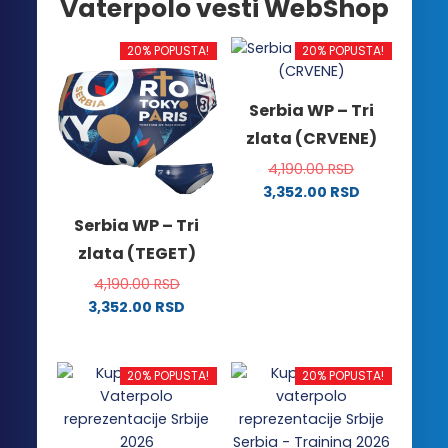
Vaterpolo vesti WebShop
20% POPUSTA!
20% POPUSTA!
Serbia WP – Tri
zlata (CRVENE)
4,190.00
RSD
3,352.00
RSD
Ovaj
Serbia WP – Tri
proizvod
zlata (TEGET)
ima
više
4,190.00
RSD
varijanti.
3,352.00
RSD
Ovaj
Opcije
proizvod
mogu
ima
biti
20% POPUSTA!
20% POPUSTA!
više
izabrane
varijanti.
na
Opcije
stranici