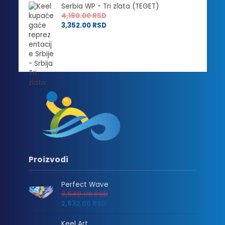
Serbia WP - Tri zlata (TEGET)
4,190.00
RSD
3,352.00
RSD
Proizvodi
Perfect Wave
3,540.00
RSD
2,832.00
RSD
Keel Art