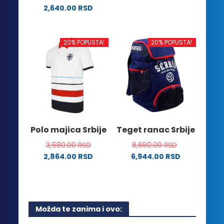
Ovaj
2,640.00
RSD
proizvod
Ovaj
ima
proizvod
više
ima
20% POPUSTA!
20% POPUSTA!
varijanti.
više
Opcije
varijanti.
mogu
Opcije
biti
mogu
izabrane
biti
na
izabrane
stranici
na
Polo majica Srbije
Teget ranac Srbije
proizvoda.
stranici
3,580.00
RSD
8,680.00
RSD
proizvoda.
2,864.00
RSD
6,944.00
RSD
Ovaj
proizvod
ima
više
Možda te zanima i ovo:
varijanti.