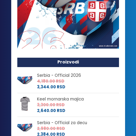
Proizvodi
Serbia - Official 2026
4,180.00
RSD
3,344.00
RSD
Keel mornarska majica
3,300.00
RSD
2,640.00
RSD
Serbia - Official za decu
2,980.00
RSD
2,384.00
RSD