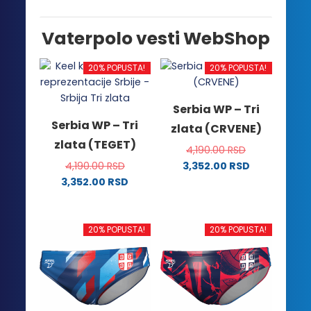
Vaterpolo vesti WebShop
20% POPUSTA!
20% POPUSTA!
Serbia WP – Tri
Serbia WP – Tri
zlata (CRVENE)
zlata (TEGET)
4,190.00
RSD
4,190.00
RSD
3,352.00
RSD
Ovaj
3,352.00
RSD
Ovaj
proizvod
proizvod
ima
ima
više
20% POPUSTA!
20% POPUSTA!
više
varijanti.
varijanti.
Opcije
Opcije
mogu
mogu
biti
biti
izabrane