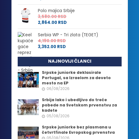
Polo majica Srbije
3,580.00
RSD
2,864.00
RSD
Serbia WP - Tri zlata (TEGET)
4,190.00
RSD
3,352.00
RSD
NAJNOVIJI ČLANCI
Srpske juniorke deklasirale
Portugal, sa Izraelom za deveto
mesto na EP
06/08/2026
Srbija lako i ubedljivo do treće
pobede na Svetskom prvenstvu za
kadete
05/08/2026
Srpske juniorke bez plasmana u
četvrtfinale Evropskog prvenstva
05/08/2026