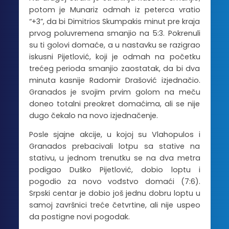
potom je Munariz odmah iz peterca vratio
“+3”, da bi Dimitrios Skumpakis minut pre kraja
prvog poluvremena smanjio na 5:3. Pokrenuli
su ti golovi domaće, a u nastavku se razigrao
iskusni Pijetlović, koji je odmah na početku
trećeg perioda smanjio zaostatak, da bi dva
minuta kasnije Radomir Drašović izjednačio.
Granados je svojim prvim golom na meču
doneo totalni preokret domaćima, ali se nije
dugo čekalo na novo izjednačenje.
Posle sjajne akcije, u kojoj su Vlahopulos i
Granados prebacivali lotpu sa stative na
stativu, u jednom trenutku se na dva metra
podigao Duško Pijetlović, dobio loptu i
pogodio za novo vođstvo domaći (7:6).
Srpski centar je dobio još jednu dobru loptu u
samoj završnici treće četvrtine, ali nije uspeo
da postigne novi pogodak.