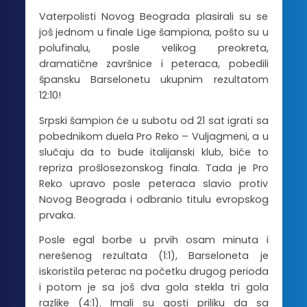
Vaterpolisti Novog Beograda plasirali su se
još jednom u finale Lige šampiona, pošto su u
polufinalu, posle velikog preokreta,
dramatične završnice i peteraca, pobedili
špansku Barselonetu ukupnim rezultatom
12:10!
Srpski šampion će u subotu od 21 sat igrati sa
pobednikom duela Pro Reko – Vuljagmeni, a u
slučaju da to bude italijanski klub, biće to
repriza prošlosezonskog finala. Tada je Pro
Reko upravo posle peteraca slavio protiv
Novog Beograda i odbranio titulu evropskog
prvaka.
Posle egal borbe u prvih osam minuta i
nerešenog rezultata (1:1), Barseloneta je
iskoristila peterac na početku drugog perioda
i potom je sa još dva gola stekla tri gola
razlike (4:1). Imali su gosti priliku da sa