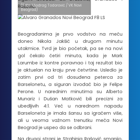
(Foto: Miodrag Todorović / VK Novi
Rašović.
Beograd)
Beograđanima je prvo vođstvo na meču
doneo Nikola Jakšić u drugom minutu
utakmice. Tvrd je bio početak, pa se na novi
gol čekalo četiri minuta, kada je Mark
Larumbe iz kontre poravnao i taj rezultat bio
je aktuelan na kraju prve četvrtine. Usledio je
zatim prvi od tri dosuđena peterca za
Barselonetu, a siguran izvođač bio je Felipe
Perone. U narednim minutima su Alberto
Munariz i Dušan Matković bili precizni za
ubedljivih 4:1. Već u narednom napadu
Barseloneta je imala šansu sa igračem više,
ali u veoma važnom trenutku meča Novi
Beograd je uspeo da se odbrani.
Na drugoj strani je Strahinja Rašović smanjio,