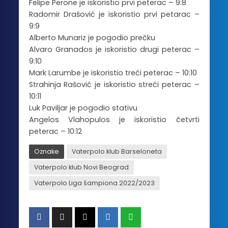
Felipe Perone je iskoristio prvi peterac – 9:8
Radomir Drašović je iskoristio prvi petarac –
9:9
Alberto Munariz je pogodio prečku
Alvaro Granados je iskoristio drugi peterac –
9:10
Mark Larumbe je iskoristio treći peterac – 10:10
Strahinja Rašović je iskoristio streći peterac –
10:11
Luk Paviljar je pogodio stativu
Angelos Vlahopulos je iskoristio četvrti
peterac – 10:12
Oznake
Vaterpolo klub Barseloneta
Vaterpolo klub Novi Beograd
Vaterpolo Liga šampiona 2022/2023