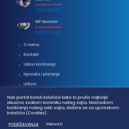
3,540.00
RSD
2,832.00
RSD
WP Monster
3,540.00
RSD
2,832.00
RSD
O nama
Kontakt
Uslovi korišćenja
Isporuka i plaćanje
Linkovi
Moj nalog
Naš portal koristi kolačiće kako bi pružio najbolje
iskustvo svakom korisniku našeg sajta. Nastavkom
korišćenja našeg web sajta, slažete se sa upotrebom
kolačića (Cookies).
Vaterpolo vesti © 2026. Sva prava zadržana.
PODEŠAVANJA
PRIHVATI