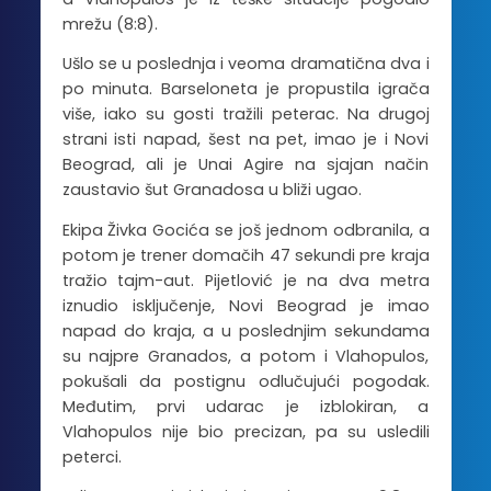
mrežu (8:8).
Ušlo se u poslednja i veoma dramatična dva i
po minuta. Barseloneta je propustila igrača
više, iako su gosti tražili peterac. Na drugoj
strani isti napad, šest na pet, imao je i Novi
Beograd, ali je Unai Agire na sjajan način
zaustavio šut Granadosa u bliži ugao.
Ekipa Živka Gocića se još jednom odbranila, a
potom je trener domačih 47 sekundi pre kraja
tražio tajm-aut. Pijetlović je na dva metra
iznudio isključenje, Novi Beograd je imao
napad do kraja, a u poslednjim sekundama
su najpre Granados, a potom i Vlahopulos,
pokušali da postignu odlučujući pogodak.
Međutim, prvi udarac je izblokiran, a
Vlahopulos nije bio precizan, pa su usledili
peterci.