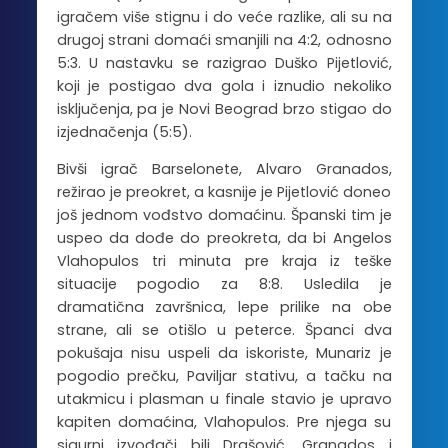
igračem više stignu i do veće razlike, ali su na
drugoj strani domaći smanjili na 4:2, odnosno
5:3. U nastavku se razigrao Duško Pijetlović,
koji je postigao dva gola i iznudio nekoliko
isključenja, pa je Novi Beograd brzo stigao do
izjednačenja (5:5).
Bivši igrač Barselonete, Alvaro Granados,
režirao je preokret, a kasnije je Pijetlović doneo
još jednom vođstvo domaćinu. Španski tim je
uspeo da dođe do preokreta, da bi Angelos
Vlahopulos tri minuta pre kraja iz teške
situacije pogodio za 8:8. Usledila je
dramatična završnica, lepe prilike na obe
strane, ali se otišlo u peterce. Španci dva
pokušaja nisu uspeli da iskoriste, Munariz je
pogodio prečku, Paviljar stativu, a tačku na
utakmicu i plasman u finale stavio je upravo
kapiten domaćina, Vlahopulos. Pre njega su
sigurni izvođači bili Drašović, Granados i