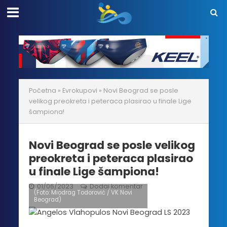
Početna
»
Evrokupovi
»
Novi Beograd se posle
velikog preokreta i peteraca plasirao u finale Lige
šampiona!
Novi Beograd se posle velikog
preokreta i peteraca plasirao
u finale Lige šampiona!
01/06/2023
Dodaj komentar
(Foto: Miodrag Todorović / VK Novi
Beograd)