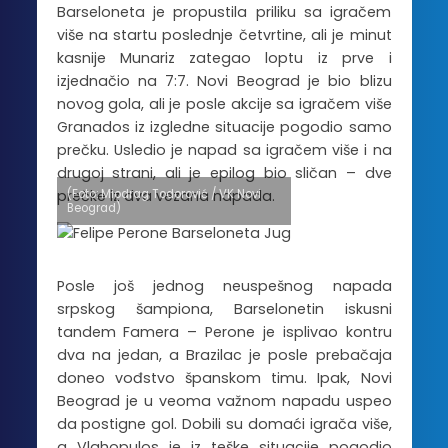
Barseloneta je propustila priliku sa igračem
više na startu poslednje četvrtine, ali je minut
kasnije Munariz zategao loptu iz prve i
izjednačio na 7:7. Novi Beograd je bio blizu
novog gola, ali je posle akcije sa igračem više
Granados iz izgledne situacije pogodio samo
prečku. Usledio je napad sa igračem više i na
drugoj strani, ali je epilog bio sličan – dve
(Foto: Miodrag Todorović / VK Novi
prečke iz dva vezana napada.
Beograd)
Posle još jednog neuspešnog napada
srpskog šampiona, Barselonetin iskusni
tandem Famera – Perone je isplivao kontru
dva na jedan, a Brazilac je posle prebačaja
doneo vođstvo španskom timu. Ipak, Novi
Beograd je u veoma važnom napadu uspeo
da postigne gol. Dobili su domaći igrača više,
a Vlahopulos je iz teške situacije pogodio