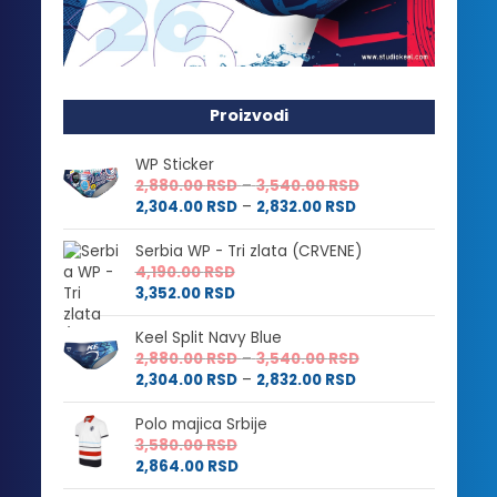
Proizvodi
WP Sticker
Raspon
2,880.00
RSD
–
3,540.00
RSD
Raspon
cena:
2,304.00
RSD
–
2,832.00
RSD
cena:
od
od
2,880.00 RSD
Serbia WP - Tri zlata (CRVENE)
2,304.00 RSD
do
4,190.00
RSD
do
3,540.00 RSD
3,352.00
RSD
2,832.00 RSD
Keel Split Navy Blue
Raspon
2,880.00
RSD
–
3,540.00
RSD
Raspon
cena:
2,304.00
RSD
–
2,832.00
RSD
cena:
od
od
2,880.00 RSD
Polo majica Srbije
2,304.00 RSD
do
3,580.00
RSD
do
3,540.00 RSD
2,864.00
RSD
2,832.00 RSD