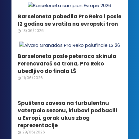
Opcije
mogu
biti
Barseloneta pobedila Pro Reko i posle
izabrane
12 godina se vratila na evropski tron
na
13/06/2026
stranici
proizvoda.
Barseloneta posle peteraca skinula
Ferencvaroš sa trona, Pro Reko
ubedljivo do finala LŠ
11/06/2026
Spuštena zavesa na turbulentnu
vaterpolo sezonu, klubovi podbacili
u Evropi, gorak ukus zbog
reprezentacije
29/05/2026