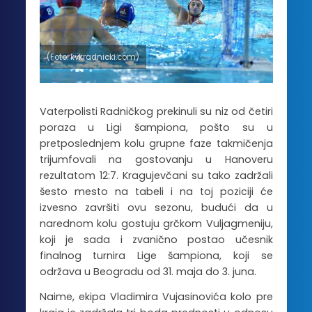
(Foto: kvkradnicki.com)
Vaterpolisti Radničkog prekinuli su niz od četiri
poraza u Ligi šampiona, pošto su u
pretposlednjem kolu grupne faze takmičenja
trijumfovali na gostovanju u Hanoveru
rezultatom 12:7. Kragujevčani su tako zadržali
šesto mesto na tabeli i na toj poziciji će
izvesno završiti ovu sezonu, budući da u
narednom kolu gostuju grčkom Vuljagmeniju,
koji je sada i zvanično postao učesnik
finalnog turnira Lige šampiona, koji se
održava u Beogradu od 31. maja do 3. juna.
Naime, ekipa Vladimira Vujasinovića kolo pre