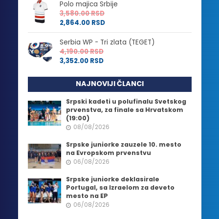
Polo majica Srbije
3,580.00
RSD
2,864.00
RSD
Serbia WP - Tri zlata (TEGET)
4,190.00
RSD
3,352.00
RSD
NAJNOVIJI ČLANCI
Srpski kadeti u polufinalu Svetskog
prvenstva, za finale sa Hrvatskom
(19:00)
08/08/2026
Srpske juniorke zauzele 10. mesto
na Evropskom prvenstvu
06/08/2026
Srpske juniorke deklasirale
Portugal, sa Izraelom za deveto
mesto na EP
06/08/2026