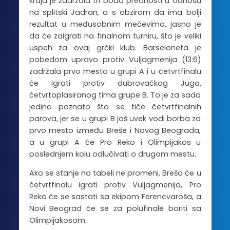
kraja je zadržala tri boda prednosti u odnosu
na splitski Jadran, a s obzirom da ima bolji
rezultat u međusobnim mečevima, jasno je
da će zaigrati na finalnom turniru, što je veliki
uspeh za ovaj grčki klub. Barseloneta je
pobedom upravo protiv Vuljagmenija (13:6)
zadržala prvo mesto u grupi A i u četvrtfinalu
će igrati protiv dubrovačkog Juga,
četvrtoplasiranog tima grupe B. To je za sada
jedino poznato što se tiče četvrtfinalnih
parova, jer se u grupi B još uvek vodi borba za
prvo mesto između Breše i Novog Beograda,
a u grupi A će Pro Reko i Olimpijakos u
poslednjem kolu odlučivati o drugom mestu.
Ako se stanje na tabeli ne promeni, Breša će u
četvrtfinalu igrati protiv Vuljagmenija, Pro
Reko će se sastati sa ekipom Ferencvaroša, a
Novi Beograd će se za polufinale boriti sa
Olimpijakosom.