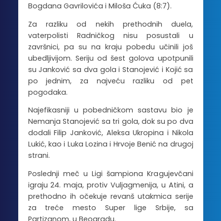
Bogdana Gavrilovića i Miloša Ćuka (8:7).
Za razliku od nekih prethodnih duela,
vaterpolisti Radničkog nisu posustali u
završnici, pa su na kraju pobedu učinili još
ubedljivijom. Seriju od šest golova upotpunili
su Janković sa dva gola i Stanojević i Kojić sa
po jednim, za najveću razliku od pet
pogodaka.
Najefikasniji u pobedničkom sastavu bio je
Nemanja Stanojević sa tri gola, dok su po dva
dodali Filip Janković, Aleksa Ukropina i Nikola
Lukić, kao i Luka Lozina i Hrvoje Benić na drugoj
strani.
Poslednji meč u Ligi šampiona Kragujevčani
igraju 24. maja, protiv Vuljagmenija, u Atini, a
prethodno ih očekuje revanš utakmica serije
za treće mesto Super lige Srbije, sa
Partizanom, u Beogradu.