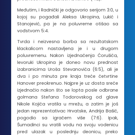
Međutim, i Radnički je odgovorio serijom 3:0, u
kojoj su pogađali Aleksa Ukropina, Lukić i
Stanojević, pa je na poluvreme otišao sa
vođstvom 5:4.
Tvrda i neizvesna borba sa rezultatskom
klackalicom nastavljena je i u drugom
poluvremenu. Nakon izjednačenja Ćorušića,
levoruki Ukropina je doneo novu prednost
izabranicima Uroša Stevanovića (6:5), ali je
dva i po minuta pre kraja treće četvrtine
Hanover preokrenuo. Najpre je uz dosta sreće
izjednačio nakon što se lopta posle odbrane
golmana Stefana Todorovskog od glave
Nikole Kojića vratila u mrežu, a zatim je još
jedan reprezentativac Hrvatske, Andrija Bašić,
pogodio sa igračem više (7:6). Ipak,
Šumadinci su vratili vodu na svoju vodenicu
pred ulazak u poslednju deonicu, preko