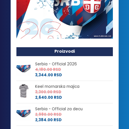
Proizvodi
Serbia - Official 2026
4,180.00
RSD
3,344.00
RSD
Keel mornarska majica
3,300.00
RSD
2,640.00
RSD
Serbia - Official za decu
2,980.00
RSD
2,384.00
RSD