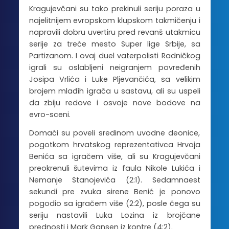
Kragujevčani su tako prekinuli seriju poraza u
najelitnijem evropskom klupskom takmičenju i
napravili dobru uvertiru pred revanš utakmicu
serije za treće mesto Super lige Srbije, sa
Partizanom. I ovaj duel vaterpolisti Radničkog
igrali su oslabljeni neigranjem povređenih
Josipa Vrlića i Luke Pljevančića, sa velikim
brojem mlađih igrača u sastavu, ali su uspeli
da zbiju redove i osvoje nove bodove na
evro-sceni.
Domaći su poveli sredinom uvodne deonice,
pogotkom hrvatskog reprezentativca Hrvoja
Benića sa igračem više, ali su Kragujevčani
preokrenuli šutevima iz faula Nikole Lukića i
Nemanje Stanojevića (2:1). Sedamnaest
sekundi pre zvuka sirene Benić je ponovo
pogodio sa igračem više (2:2), posle čega su
seriju nastavili Luka Lozina iz brojčane
prednosti i Mark Gansen iz kontre (4:2).