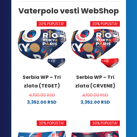
Vaterpolo vesti WebShop
20% POPUSTA!
20% POPUSTA!
Serbia WP – Tri
Serbia WP – Tri
zlata (TEGET)
zlata (CRVENE)
4,190.00
RSD
4,190.00
RSD
3,352.00
RSD
3,352.00
RSD
Ovaj
Ovaj
proizvod
proizvod
ima
ima
20% POPUSTA!
20% POPUSTA!
više
više