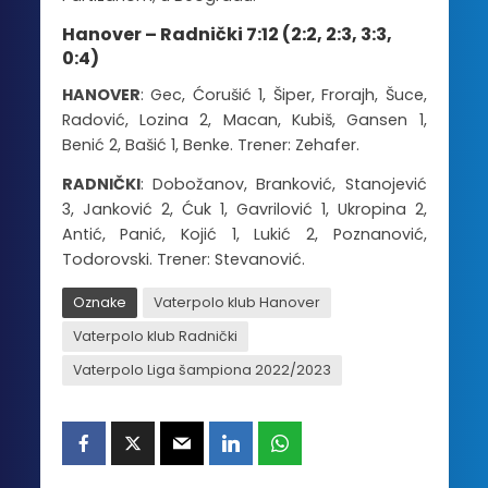
Hanover – Radnički 7:12 (2:2, 2:3, 3:3,
0:4)
HANOVER
: Gec, Ćorušić 1, Šiper, Frorajh, Šuce,
Radović, Lozina 2, Macan, Kubiš, Gansen 1,
Benić 2, Bašić 1, Benke. Trener: Zehafer.
RADNIČKI
: Dobožanov, Branković, Stanojević
3, Janković 2, Ćuk 1, Gavrilović 1, Ukropina 2,
Antić, Panić, Kojić 1, Lukić 2, Poznanović,
Todorovski. Trener: Stevanović.
Oznake
Vaterpolo klub Hanover
Vaterpolo klub Radnički
Vaterpolo Liga šampiona 2022/2023