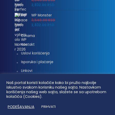
3,540.00
RSD
2,832.00
RSD
WP Monster
3,540.00
RSD
2,832.00
RSD
O nama
Kontakt
Uslovi korišćenja
Isporuka i plaćanje
Linkovi
Moj nalog
Naš portal koristi kolačiće kako bi pružio najbolje
iskustvo svakom korisniku našeg sajta. Nastavkom
korišćenja našeg web sajta, slažete se sa upotrebom
kolačića (Cookies).
Vaterpolo vesti © 2026. Sva prava zadržana.
PODEŠAVANJA
PRIHVATI