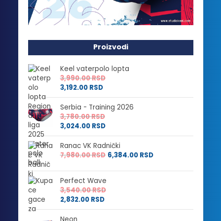
Proizvodi
Keel vaterpolo lopta
3,990.00
RSD
3,192.00
RSD
Serbia - Training 2026
3,780.00
RSD
3,024.00
RSD
Ranac VK Radnički
7,980.00
RSD
6,384.00
RSD
Perfect Wave
3,540.00
RSD
2,832.00
RSD
Neon