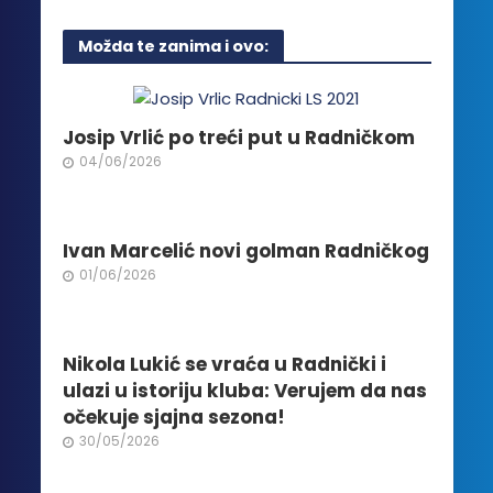
ima
više
Možda te zanima i ovo:
varijanti.
Opcije
mogu
biti
Josip Vrlić po treći put u Radničkom
izabrane
04/06/2026
na
stranici
proizvoda.
Ivan Marcelić novi golman Radničkog
01/06/2026
Nikola Lukić se vraća u Radnički i
ulazi u istoriju kluba: Verujem da nas
očekuje sjajna sezona!
30/05/2026