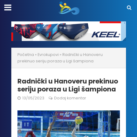
Početna
»
Evrokupovi
»
Radnički u Hanoveru
prekinuo seriju poraza u Ligi šampiona
Radnički u Hanoveru prekinuo
seriju poraza u Ligi šampiona
13/05/2023
Dodaj komentar