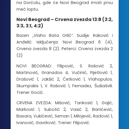
na Dorćolu, gde će Novi Beograd imati prvu
meč loptu.
Novi Beograd – Crvena zvezda 13:8 (3:2,
3:3, 3:1, 4:2)
Bazen „Vlaho Bata Orlić“. Sudije: Raković i
Anđelić. Isključenja: Novi Beograd 6 (4),
Crvena zvezda 8 (2). Peterci: Crvena zvezda 2
(2)
NOVI BEOGRAD: Filipović, S. Rašović 2,
Martinović, Granados 4, Vučinić, Pijetlović 1,
Drašović 1, Jakšić 2, Ćetković 1, Vlahopulos.
Skumpakis 1, V. Rašović 1, Fernadez, Šušiašvili.
Trener Gocić.
CRVENA ZVEZDA: Mišović, Tankosić 1, Gajić,
Marković 1, Subotić 2, Vasić 2, Banićević,
Basara, Vukićević, Seman 1, Milojević, Radović 1,
Ivanović, Gavrilović. Trener: Filipović.