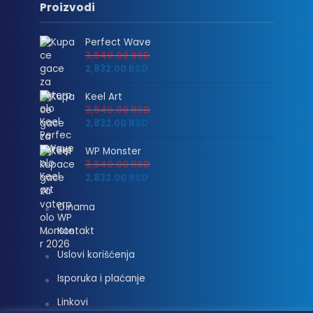
Proizvodi
Perfect Wave
3,540.00
RSD
2,832.00
RSD
Keel Art
3,540.00
RSD
2,832.00
RSD
WP Monster
3,540.00
RSD
2,832.00
RSD
O nama
Kontakt
Uslovi korišćenja
Isporuka i plaćanje
Linkovi