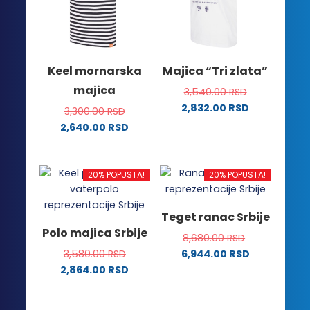
mogu
mogu
biti
biti
izabrane
izabrane
na
na
Keel mornarska
Majica “Tri zlata”
stranici
stranici
majica
3,540.00
RSD
proizvoda.
proizvoda.
2,832.00
RSD
3,300.00
RSD
Ovaj
2,640.00
RSD
proizvod
Ovaj
ima
proizvod
više
ima
20% POPUSTA!
20% POPUSTA!
varijanti.
više
Opcije
varijanti.
Teget ranac Srbije
mogu
Opcije
Polo majica Srbije
biti
8,680.00
RSD
mogu
izabrane
3,580.00
RSD
6,944.00
RSD
biti
na
2,864.00
RSD
izabrane
stranici
Ovaj
na
proizvoda.
proizvod
stranici