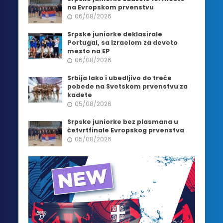
na Evropskom prvenstvu
06/08/2026
Srpske juniorke deklasirale
Portugal, sa Izraelom za deveto
mesto na EP
06/08/2026
Srbija lako i ubedljivo do treće
pobede na Svetskom prvenstvu za
kadete
05/08/2026
Srpske juniorke bez plasmana u
četvrtfinale Evropskog prvenstva
05/08/2026