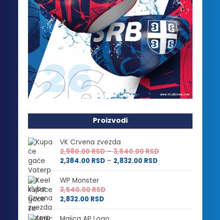
Proizvodi
VK Crvena zvezda
Raspon
2,980.00
RSD
–
3,540.00
RSD
Raspon
cena:
2,384.00
RSD
–
2,832.00
RSD
cena:
od
od
2,980.00 RSD
WP Monster
2,384.00 RSD
do
3,540.00
RSD
do
3,540.00 RSD
2,832.00
RSD
2,832.00 RSD
Majica AP Logo