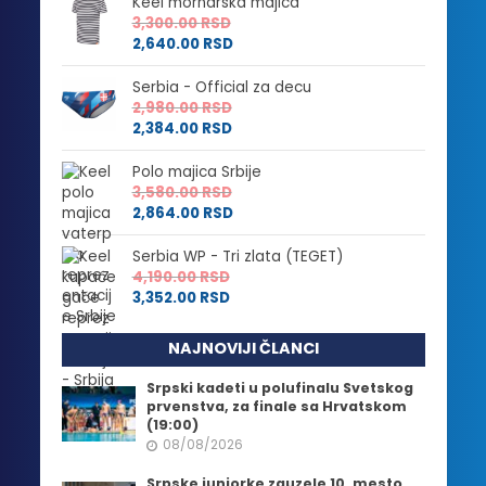
Keel mornarska majica
3,300.00
RSD
2,640.00
RSD
Serbia - Official za decu
2,980.00
RSD
2,384.00
RSD
Polo majica Srbije
3,580.00
RSD
2,864.00
RSD
Serbia WP - Tri zlata (TEGET)
4,190.00
RSD
3,352.00
RSD
NAJNOVIJI ČLANCI
Srpski kadeti u polufinalu Svetskog
prvenstva, za finale sa Hrvatskom
(19:00)
08/08/2026
Srpske juniorke zauzele 10. mesto