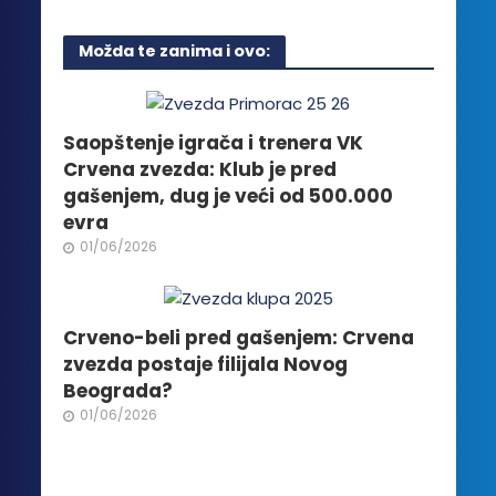
ima
proizvoda.
više
Možda te zanima i ovo:
varijanti.
Opcije
mogu
biti
Saopštenje igrača i trenera VK
izabrane
Crvena zvezda: Klub je pred
na
gašenjem, dug je veći od 500.000
stranici
evra
proizvoda.
01/06/2026
Crveno-beli pred gašenjem: Crvena
zvezda postaje filijala Novog
Beograda?
01/06/2026