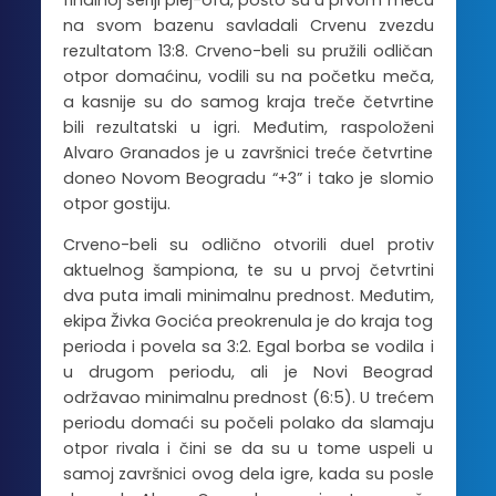
finalnoj seriji plej-ofa, pošto su u prvom meču
na svom bazenu savladali Crvenu zvezdu
rezultatom 13:8. Crveno-beli su pružili odličan
otpor domaćinu, vodili su na početku meča,
a kasnije su do samog kraja treče četvrtine
bili rezultatski u igri. Međutim, raspoloženi
Alvaro Granados je u završnici treće četvrtine
doneo Novom Beogradu “+3” i tako je slomio
otpor gostiju.
Crveno-beli su odlično otvorili duel protiv
aktuelnog šampiona, te su u prvoj četvrtini
dva puta imali minimalnu prednost. Međutim,
ekipa Živka Gocića preokrenula je do kraja tog
perioda i povela sa 3:2. Egal borba se vodila i
u drugom periodu, ali je Novi Beograd
održavao minimalnu prednost (6:5). U trećem
periodu domaći su počeli polako da slamaju
otpor rivala i čini se da su u tome uspeli u
samoj završnici ovog dela igre, kada su posle