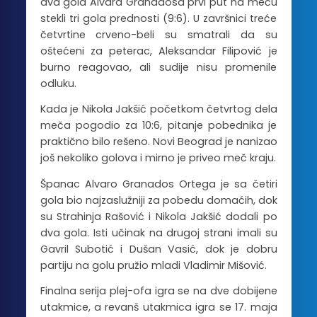
dva gola Alvara Granadosa prvi put na meču
stekli tri gola prednosti (9:6). U završnici treće
četvrtine crveno-beli su smatrali da su
oštećeni za peterac, Aleksandar Filipović je
burno reagovao, ali sudije nisu promenile
odluku.
Kada je Nikola Jakšić početkom četvrtog dela
meča pogodio za 10:6, pitanje pobednika je
praktično bilo rešeno. Novi Beograd je nanizao
još nekoliko golova i mirno je priveo meč kraju.
Španac Alvaro Granados Ortega je sa četiri
gola bio najzaslužniji za pobedu domaćih, dok
su Strahinja Rašović i Nikola Jakšić dodali po
dva gola. Isti učinak na drugoj strani imali su
Gavril Subotić i Dušan Vasić, dok je dobru
partiju na golu pružio mladi Vladimir Mišović.
Finalna serija plej-ofa igra se na dve dobijene
utakmice, a revanš utakmica igra se 17. maja