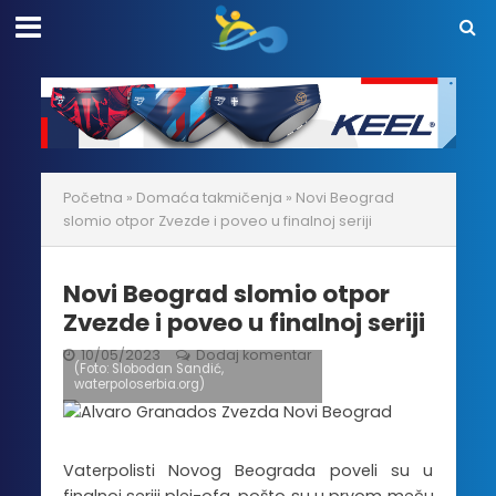
Početna
»
Domaća takmičenja
»
Novi Beograd
slomio otpor Zvezde i poveo u finalnoj seriji
Novi Beograd slomio otpor
Zvezde i poveo u finalnoj seriji
10/05/2023
Dodaj komentar
(Foto: Slobodan Sandić,
waterpoloserbia.org)
Vaterpolisti Novog Beograda poveli su u