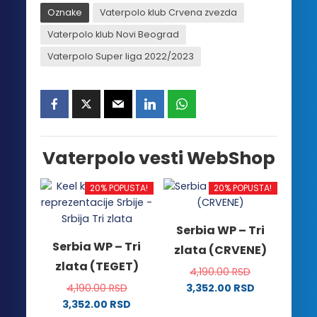
Oznake
Vaterpolo klub Crvena zvezda
Vaterpolo klub Novi Beograd
Vaterpolo Super liga 2022/2023
Vaterpolo vesti WebShop
20% POPUSTA!
20% POPUSTA!
Serbia WP – Tri
Serbia WP – Tri
zlata (CRVENE)
zlata (TEGET)
4,190.00
RSD
4,190.00
RSD
3,352.00
RSD
Ovaj
3,352.00
RSD