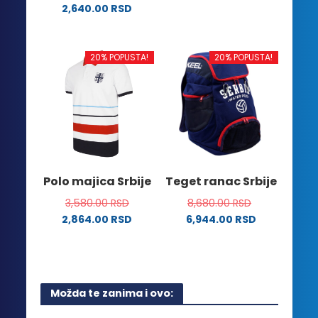
Ovaj
2,640.00
RSD
proizvod
Ovaj
ima
proizvod
više
ima
20% POPUSTA!
20% POPUSTA!
varijanti.
više
Opcije
varijanti.
mogu
Opcije
biti
mogu
izabrane
biti
na
izabrane
stranici
na
Polo majica Srbije
Teget ranac Srbije
proizvoda.
stranici
3,580.00
RSD
8,680.00
RSD
proizvoda.
2,864.00
RSD
6,944.00
RSD
Ovaj
proizvod
ima
više
Možda te zanima i ovo:
varijanti.
Opcije