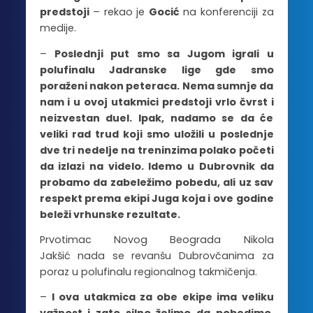
predstoji
– rekao je
Gocić
na konferenciji za
medije.
–
Poslednji put smo sa Jugom igrali u
polufinalu Jadranske lige gde smo
poraženi nakon peteraca. Nema sumnje da
nam i u ovoj utakmici predstoji vrlo čvrst i
neizvestan duel. Ipak, nadamo se da će
veliki rad trud koji smo uložili u poslednje
dve tri nedelje na treninzima polako početi
da izlazi na videlo. Idemo u Dubrovnik da
probamo da zabeležimo pobedu, ali uz sav
respekt prema ekipi Juga koja i ove godine
beleži vrhunske rezultate.
Prvotimac Novog Beograda Nikola
Jakšić nada se revanšu Dubrovčanima za
poraz u polufinalu regionalnog takmičenja.
–
I ova utakmica za obe ekipe ima veliku