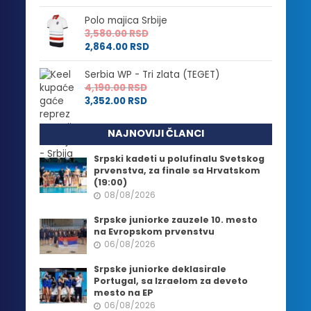
Polo majica Srbije
3,580.00
RSD
2,864.00
RSD
Serbia WP - Tri zlata (TEGET)
4,190.00
RSD
3,352.00
RSD
NAJNOVIJI ČLANCI
Srpski kadeti u polufinalu Svetskog
prvenstva, za finale sa Hrvatskom
(19:00)
08/08/2026
Srpske juniorke zauzele 10. mesto
na Evropskom prvenstvu
06/08/2026
Srpske juniorke deklasirale
Portugal, sa Izraelom za deveto
mesto na EP
06/08/2026