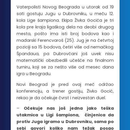
Vaterpolisti Novog Beograda u utorak od 19
sati gostuju Jugu u Dubrovniku, u meču 12.
kola Lige šampiona. Ekipa Živka Gocića je tri
kola pre kraja ligaškog dela na deobi drugog
mesta, pošto ima isti broj bodova kao i
mađarski Ferencvaroš (25). Jug je na četvrtoj
poziciji sa 15 bodova, četiri više od nemačkog
Špandaua, pa Dubrovčani još uvek nisu
matematički obezbedili učešće na finalnom
turniru, koji se za nešto više od mesec dana
igra u Beogradu.
Novi Beograd je pred ovaj meč održao
konferenciju, a trener gostiju, Živko Gocić,
rekao je da očekuje čvrst i neizvestan duel.
–
Očekuje nas još jedna jako teška
utakmica u L
igi šampiona
, činjenica da
protiv Juga igramo u Dubrovniku, sam
a
po
sebi govori koliko nam težak posao