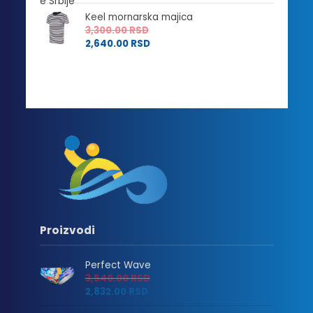
Keel mornarska majica
3,300.00
RSD
2,640.00
RSD
Proizvodi
Perfect Wave
3,540.00
RSD
2,832.00
RSD