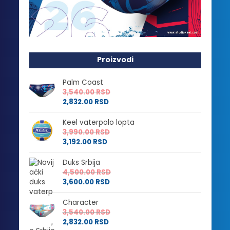
Proizvodi
Palm Coast
3,540.00
RSD
2,832.00
RSD
Keel vaterpolo lopta
3,990.00
RSD
3,192.00
RSD
Duks Srbija
4,500.00
RSD
3,600.00
RSD
Character
3,540.00
RSD
2,832.00
RSD