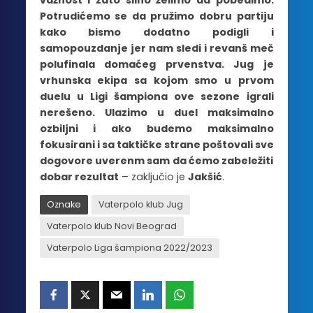
važnost i zato silno želimo da pobedimo.
Potrudićemo se da pružimo dobru partiju
kako bismo dodatno podigli i
samopouzdanje jer nam sledi i revanš meč
polufinala domaćeg prvenstva. Jug je
vrhunska ekipa sa kojom smo u prvom
duelu u Ligi šampiona ove sezone igrali
nerešeno. Ulazimo u duel maksimalno
ozbiljni i ako budemo maksimalno
fokusirani i sa taktičke strane poštovali sve
dogovore uverenm sam da ćemo zabeležiti
dobar rezultat
– zaključio je
Jakšić
.
Oznake
Vaterpolo klub Jug
Vaterpolo klub Novi Beograd
Vaterpolo Liga šampiona 2022/2023