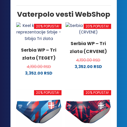
Vaterpolo vesti WebShop
20% POPUSTA!
20% POPUSTA!
Serbia WP – Tri
Serbia WP – Tri
zlata (CRVENE)
zlata (TEGET)
4,190.00
RSD
4,190.00
RSD
3,352.00
RSD
Ovaj
3,352.00
RSD
Ovaj
proizvod
proizvod
ima
ima
više
20% POPUSTA!
20% POPUSTA!
više
varijanti.
varijanti.
Opcije
Opcije
mogu
mogu
biti
biti
izabrane