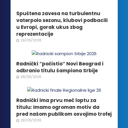
mogu
biti
Spuštena zavesa na turbulentnu
izabrane
vaterpolo sezonu, klubovi podbacili
na
u Evropi, gorak ukus zbog
stranici
reprezentacije
proizvoda.
29/05/2026
Radnički “počistio” Novi Beograd i
odbranio titulu šampiona Srbije
28/05/2026
Radnički ima prvu meč loptu za
titulu: Imamo ogroman motiv da
pred našom publikom osvojimo trofej
28/05/2026