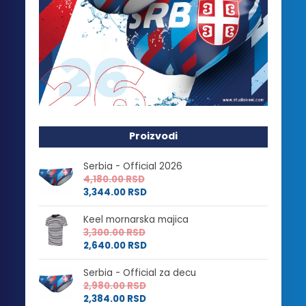
Proizvodi
Serbia - Official 2026
4,180.00
RSD
3,344.00
RSD
Keel mornarska majica
3,300.00
RSD
2,640.00
RSD
Serbia - Official za decu
2,980.00
RSD
2,384.00
RSD