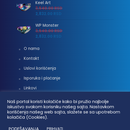
Keel Art
3,540.00
RSD
2,832.00
RSD
WP Monster
3,540.00
RSD
2,832.00
RSD
O nama
Kontakt
Uslovi korišćenja
Isporuka i plaćanje
Linkovi
Moj nalog
Naš portal koristi kolačiće kako bi pružio najbolje
iskustvo svakom korisniku našeg sajta. Nastavkom
korišćenja našeg web sajta, slažete se sa upotrebom
kolačića (Cookies).
Vaterpolo vesti © 2026. Sva prava zadržana.
PODEŠAVANJA
PRIHVATI