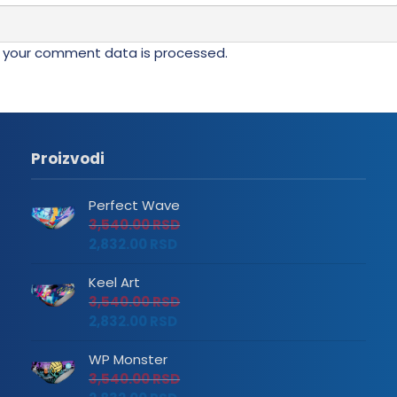
 your comment data is processed.
Proizvodi
Perfect Wave
3,540.00
RSD
2,832.00
RSD
Keel Art
3,540.00
RSD
2,832.00
RSD
WP Monster
3,540.00
RSD