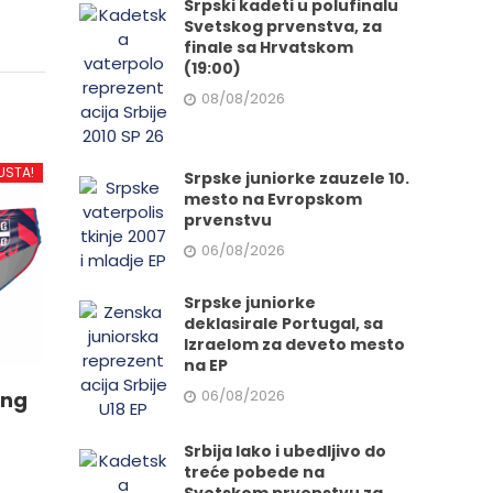
Srpski kadeti u polufinalu
Svetskog prvenstva, za
finale sa Hrvatskom
(19:00)
08/08/2026
USTA!
Srpske juniorke zauzele 10.
mesto na Evropskom
prvenstvu
06/08/2026
Srpske juniorke
deklasirale Portugal, sa
Izraelom za deveto mesto
na EP
06/08/2026
ing
Srbija lako i ubedljivo do
treće pobede na