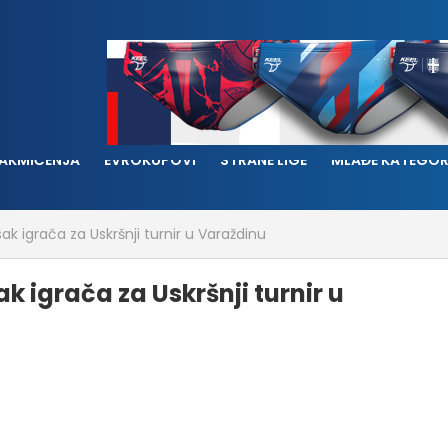
AKMIČENJA
EVROKUPOVI
STRANE LIGE
MLAĐE KATEGOR
k igrača za Uskršnji turnir u Varaždinu
 igrača za Uskršnji turnir u