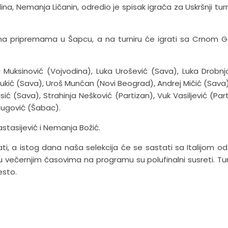
a, Nemanja Ličanin, odredio je spisak igrača za Uskršnji turnir
 na pripremama u Šapcu, a na turniru će igrati sa Crnom 
ka Muksinović (Vojvodina), Luka Urošević (Sava), Luka Drobnj
 Lukić (Sava), Uroš Munćan (Novi Beograd), Andrej Mičić (Sava)
asić (Sava), Strahinja Nešković (Partizan), Vuk Vasiljević (Part
Jugović (Šabac).
stasijević i Nemanja Božić.
ati, a istog dana naša selekcija će se sastati sa Italijom od 
 u večernjim časovima na programu su polufinalni susreti. Tur
esto.