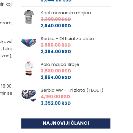
, koji
Keel mornarska majica
3,300.00
RSD
Gorom,
2,640.00
RSD
Serbia - Official za decu
aković
2,980.00
RSD
, Luka
2,384.00
RSD
izan),
Polo majica Srbije
3,580.00
RSD
2,864.00
RSD
18:30.
Serbia WP - Tri zlata (TEGET)
nir se
4,190.00
RSD
3,352.00
RSD
NAJNOVIJI ČLANCI