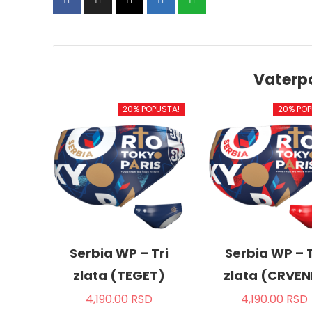
Vaterp
20% POPUSTA!
20% POP
Serbia WP – Tri
Serbia WP – T
zlata (TEGET)
zlata (CRVEN
4,190.00
RSD
4,190.00
RSD