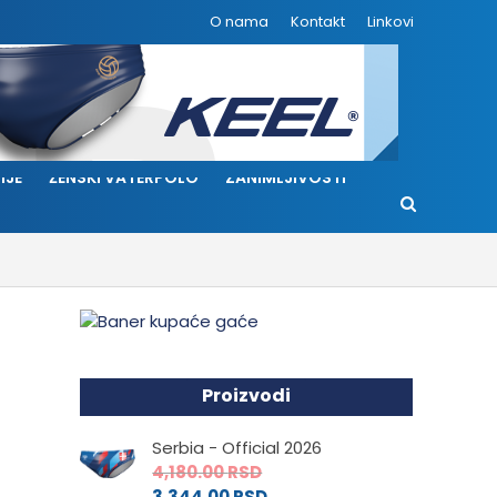
O nama
Kontakt
Linkovi
IJE
ŽENSKI VATERPOLO
ZANIMLJIVOSTI
Proizvodi
Serbia - Official 2026
4,180.00
RSD
3,344.00
RSD