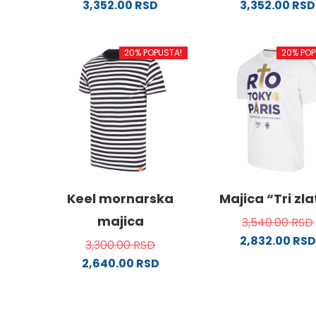
3,352.00
RSD
3,352.00
RSD
Ovaj
Ovaj
proizvod
proizv
20% POPUSTA!
20% POP
ima
ima
više
više
varijanti.
varijanti
Opcije
Opcije
mogu
mogu
biti
biti
izabrane
izabra
na
na
stranici
stranici
Keel mornarska
Majica “Tri zl
proizvoda.
proizvo
majica
3,540.00
RSD
2,832.00
RSD
3,300.00
RSD
Ovaj
2,640.00
RSD
proizv
Ovaj
ima
proizvod
više
ima