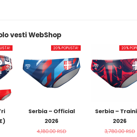
olo vesti WebShop
USTA!
20% POPUSTA!
20% POP
ri
Serbia – Official
Serbia – Train
E)
2026
2026
4,180.00
RSD
3,780.00
RSD