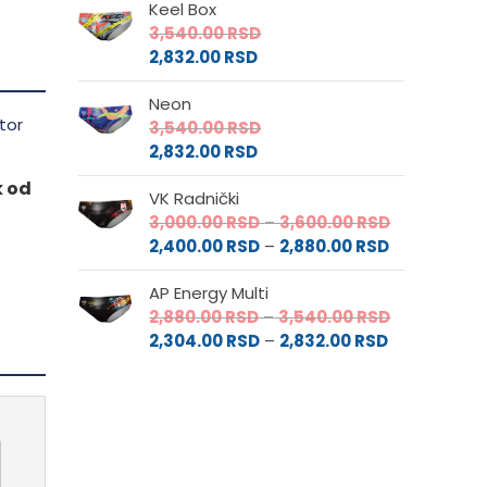
Keel Box
3,540.00
RSD
2,832.00
RSD
Neon
3,540.00
RSD
2,832.00
RSD
k od
VK Radnički
Raspon
3,000.00
RSD
–
3,600.00
RSD
Raspon
cena:
2,400.00
RSD
–
2,880.00
RSD
cena:
od
AP Energy Multi
od
3,000.00 RS
Raspon
2,880.00
RSD
–
3,540.00
RSD
2,400.00 RS
do
Raspon
cena:
2,304.00
RSD
–
2,832.00
RSD
do
3,600.00 RS
cena:
od
2,880.00 RS
od
2,880.00 RS
2,304.00 RS
do
do
3,540.00 RS
2,832.00 RSD