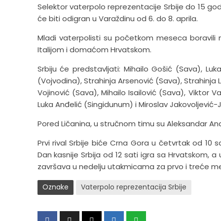
Selektor vaterpolo reprezentacije Srbije do 15 godin
će biti odigran u Varaždinu od 6. do 8. aprila.
Mladi vaterpolisti su početkom meseca boravili
Italijom i domaćom Hrvatskom.
Srbiju će predstavljati: Mihailo Gošić (Sava), Lu
(Vojvodina), Strahinja Arsenović (Sava), Strahinja
Vojinović (Sava), Mihailo Isailović (Sava), Viktor V
Luka Anđelić (Singidunum) i Miroslav Jakovoljević-
Pored Ličanina, u stručnom timu su Aleksandar Ana
Prvi rival Srbije biće Crna Gora u četvrtak od 10 s
Dan kasnije Srbija od 12 sati igra sa Hrvatskom, a
završava u nedelju utakmicama za prvo i treće m
Oznake
Vaterpolo reprezentacija Srbije