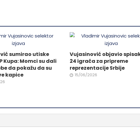
.
varijanti.
Opcije
mogu
biti
ne
izabrane
na
stranici
vić sumirao utiske
Vujasinović objavio spisa
da.
proizvoda.
P Kupa: Momci su dali
24 igrača za pripreme
ebe da pokažu da su
reprezentacije Srbije
ve kapice
15/06/2026
026