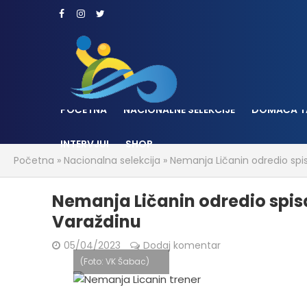
POČETNA
NACIONALNE SELEKCIJE
DOMAĆA T
INTERVJUI
SHOP
Početna
»
Nacionalna selekcija
»
Nemanja Ličanin odredio spisa
Nemanja Ličanin odredio spisak
Varaždinu
05/04/2023
Dodaj komentar
(Foto: VK Šabac)