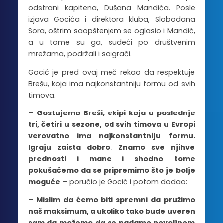
odstrani kapitena, Dušana Mandića. Posle
izjava Gocića i direktora kluba, Slobodana
Sora, oštrim saopštenjem se oglasio i Mandić,
a u tome su ga, sudeći po društvenim
mrežama, podržali i saigrači.
Gocić je pred ovaj meč rekao da respektuje
Brešu, koja ima najkonstantniju formu od svih
timova.
–
Gostujemo Breši, ekipi koja u poslednje
tri, četiri u sezone, od svih timova u Evropi
verovatno ima najkonstantniju formu.
Igraju zaista dobro. Znamo sve njihve
prednosti i mane i shodno tome
pokušaćemo da se pripremimo što je bolje
moguće
– poručio je Gocić i potom dodao:
–
Mislim da ćemo biti spremni da pružimo
naš maksimum, a ukoliko tako bude uveren
sam da možemo da se nadamo povoljnom