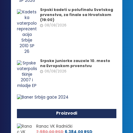
Srpski kadeti u polufinalu Svetskog
prvenstva, za finale sa Hrvatskom
(19:00)
08/08/2026
Srpske juniorke zauzele 10. mesto
na Evropskom prvenstvu
06/08/2026
Proizvodi
Ranac VK Radnički
7,980.00
RSD
6,384.00
RSD