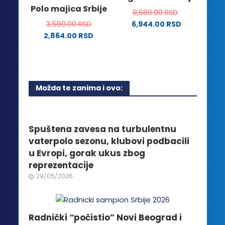
Opcije
Polo majica Srbije
biti
8,680.00
RSD
mogu
izabrane
3,580.00
RSD
6,944.00
RSD
biti
na
2,864.00
RSD
izabrane
stranici
Ovaj
na
proizvoda.
proizvod
stranici
ima
proizvoda.
više
Možda te zanima i ovo:
varijanti.
Opcije
mogu
biti
Spuštena zavesa na turbulentnu
izabrane
vaterpolo sezonu, klubovi podbacili
na
u Evropi, gorak ukus zbog
stranici
reprezentacije
proizvoda.
29/05/2026
Radnički “počistio” Novi Beograd i