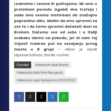
redovima i veoma ih poštujemo. Mi smo u
proteklom periodu izgubili dva trofeja i
sada smo veoma motivisani da značajno
popravimo sliku. Msilim da smo spremni za
sve to i da ćemo spremni dočekati duel sa
Brešom. Daćemo sve od sebe i u Italiji
svakako idemo na pobedu, jer bi nam taj
trijumf trasirao put ka osvajanju prvog
mesta u B grupi
– rekao je srpski
reprezentativac, Đorđe Vučinić.
Oznake
Vaterpolo klub Breša
Vaterpolo klub Novi Beograd
Vaterpolo Liga šampiona 2022/2023