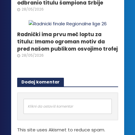
odbranio titulu šampiona Srbije
28/05/2026
Radnički ima prvu meč loptu za
titulu: Imamo ogroman motiv da
pred našom publikom osvojimo trofej
28/05/2026
Dodaj komentar
Klikni da ostaviš komentar
This site uses Akismet to reduce spam.