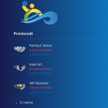
Proizvodi
Perfect Wave
3,540.00
RSD
2,832.00
RSD
Keel Art
3,540.00
RSD
2,832.00
RSD
WP Monster
3,540.00
RSD
2,832.00
RSD
O nama