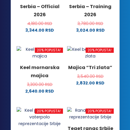
na
stranici
Serbia – Official
Serbia – Training
stranici
proizvoda.
2026
2026
proizvoda.
4,180.00
RSD
3,780.00
RSD
3,344.00
RSD
3,024.00
RSD
Ovaj
Ovaj
proizvod
proizvod
ima
ima
20% POPUSTA!
20% POPUSTA!
više
više
varijanti.
varijanti.
Keel mornarska
Majica “Tri zlata”
Opcije
Opcije
majica
3,540.00
RSD
mogu
mogu
2,832.00
RSD
biti
biti
3,300.00
RSD
Ovaj
izabrane
izabrane
2,640.00
RSD
proizvod
na
na
Ovaj
ima
stranici
stranici
proizvod
više
proizvoda.
proizvoda.
ima
20% POPUSTA!
20% POPUSTA!
varijanti.
više
Opcije
varijanti.
Teget ranac Srbije
mogu