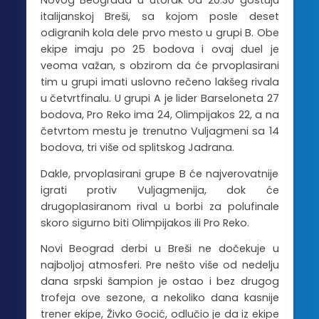
Novog Beograda u utorak od 20:30 gostuju
italijanskoj Breši, sa kojom posle deset
odigranih kola dele prvo mesto u grupi B. Obe
ekipe imaju po 25 bodova i ovaj duel je
veoma važan, s obzirom da će prvoplasirani
tim u grupi imati uslovno rečeno lakšeg rivala
u četvrtfinalu. U grupi A je lider Barseloneta 27
bodova, Pro Reko ima 24, Olimpijakos 22, a na
četvrtom mestu je trenutno Vuljagmeni sa 14
bodova, tri više od splitskog Jadrana.
Dakle, prvoplasirani grupe B će najverovatnije
igrati protiv Vuljagmenija, dok će
drugoplasiranom rival u borbi za polufinale
skoro sigurno biti Olimpijakos ili Pro Reko.
Novi Beograd derbi u Breši ne dočekuje u
najboljoj atmosferi. Pre nešto više od nedelju
dana srpski šampion je ostao i bez drugog
trofeja ove sezone, a nekoliko dana kasnije
trener ekipe, Živko Gocić, odlučio je da iz ekipe