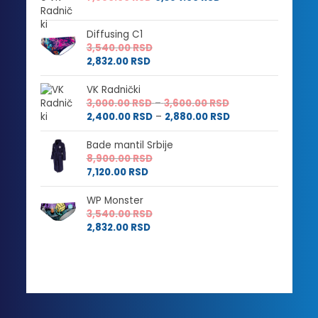
Diffusing C1
3,540.00
RSD
2,832.00
RSD
VK Radnički
Raspon
3,000.00
RSD
–
3,600.00
RSD
cena:
Raspon
2,400.00
RSD
–
2,880.00
RSD
od
cena:
3,000.00 RSD
od
Bade mantil Srbije
do
2,400.00 RSD
8,900.00
RSD
3,600.00 RSD
do
7,120.00
RSD
2,880.00 RSD
WP Monster
3,540.00
RSD
2,832.00
RSD