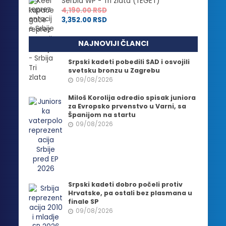
Serbia WP - Tri zlata (TEGET)
4,190.00
RSD
3,352.00
RSD
NAJNOVIJI ČLANCI
Srpski kadeti pobedili SAD i osvojili
svetsku bronzu u Zagrebu
09/08/2026
Miloš Korolija odredio spisak juniora
za Evropsko prvenstvo u Varni, sa
Španijom na startu
09/08/2026
Srpski kadeti dobro počeli protiv
Hrvatske, pa ostali bez plasmana u
finale SP
09/08/2026