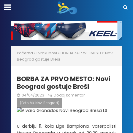
Početna
»
Evrokupovi
»
BORBA ZA PRVO MESTO: Novi
Beograd gostuje Breši
BORBA ZA PRVO MESTO: Novi
Beograd gostuje Breši
04/04/2023
Dodaj komentar
(Foto: VK Novi Beograd)
U derbiju 11. kola Lige šampiona, vaterpolisti