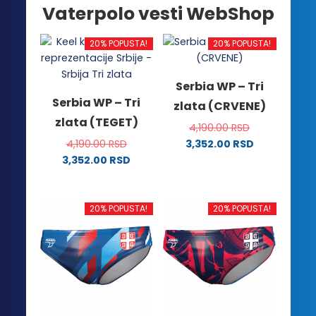
Vaterpolo vesti WebShop
20% POPUSTA!
20% POPUSTA!
Serbia WP – Tri
Serbia WP – Tri
zlata (CRVENE)
zlata (TEGET)
4,190.00
RSD
4,190.00
RSD
3,352.00
RSD
Ovaj
3,352.00
RSD
Ovaj
proizvod
proizvod
ima
ima
više
20% POPUSTA!
20% POPUSTA!
više
varijanti.
varijanti.
Opcije
Opcije
mogu
mogu
biti
biti
izabrane
izabrane
na