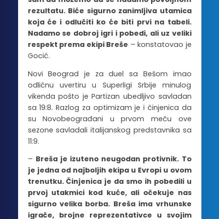
rezultatu. Biće sigurno zanimljiva utamica
koja će i odlučiti ko će biti prvi na tabeli.
Nadamo se dobroj igri i pobedi, ali uz veliki
respekt prema ekipi Breše
– konstatovao je
Gocić.
Novi Beograd je za duel sa Bešom imao
odličnu uvertiru u Superligi Srbije minulog
vikenda pošto je Partizan ubedljivo savladan
sa 19:8. Razlog za optimizam je i činjenica da
su Novobeograđani u prvom meču ove
sezone savladali italijanskog predstavnika sa
11:9.
–
Breša je izuteno neugodan protivnik. To
je jedna od najboljih ekipa u Evropi u ovom
trenutku. Činjenica je da smo ih pobedili u
prvoj utakmici kod kuće, ali očekuje nas
sigurno velika borba. Breša ima vrhunske
igrače, brojne reprezentativce u svojim