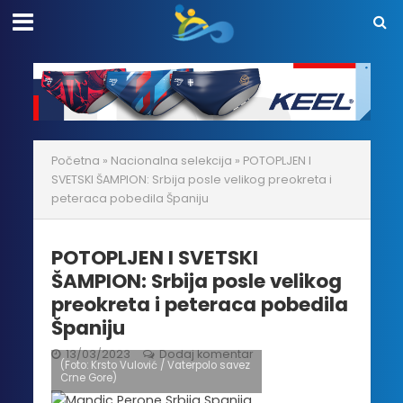
Početna
»
Nacionalna selekcija
»
POTOPLJEN I
SVETSKI ŠAMPION: Srbija posle velikog preokreta i
peteraca pobedila Španiju
POTOPLJEN I SVETSKI
ŠAMPION: Srbija posle velikog
preokreta i peteraca pobedila
Španiju
13/03/2023
Dodaj komentar
(Foto: Krsto Vulović / Vaterpolo savez
Crne Gore)