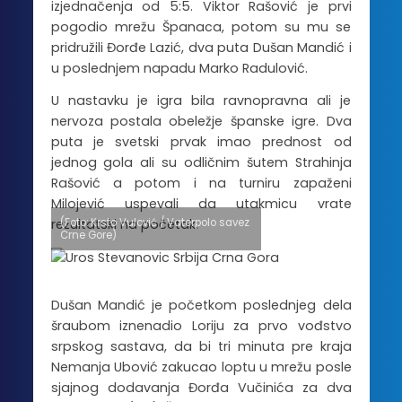
izjednačenja od 5:5. Viktor Rašović je prvi
pogodio mrežu Španaca, potom su mu se
pridružili Đorđe Lazić, dva puta Dušan Mandić i
u poslednjem napadu Marko Radulović.
U nastavku je igra bila ravnopravna ali je
nervoza postala obeležje španske igre. Dva
puta je svetski prvak imao prednost od
jednog gola ali su odličnim šutem Strahinja
Rašović a potom i na turniru zapaženi
Milojević uspevali da utakmicu vrate
(Foto: Krsto Vulović / Vaterpolo savez
rezultatski na početak.
Crne Gore)
Dušan Mandić je početkom poslednjeg dela
šraubom iznenadio Loriju za prvo vođstvo
srpskog sastava, da bi tri minuta pre kraja
Nemanja Ubović zakucao loptu u mrežu posle
sjajnog dodavanja Đorđa Vučinića za dva