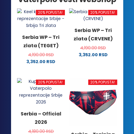
20% POPUSTA!
20% POPUSTA!
Serbia WP – Tri
Serbia WP – Tri
zlata (CRVENE)
zlata (TEGET)
4,190.00
RSD
4,190.00
RSD
3,352.00
RSD
Ovaj
3,352.00
RSD
Ovaj
proizvod
proizvod
ima
ima
više
20% POPUSTA!
20% POPUSTA!
više
varijanti.
varijanti.
Opcije
Opcije
mogu
mogu
biti
Serbia – Official
biti
izabrane
2026
izabrane
na
na
stranici
4,180.00
RSD