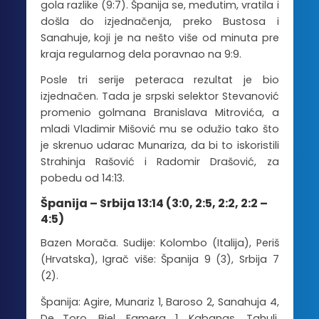
gola razlike (9:7). Španija se, međutim, vratila i
došla do izjednačenja, preko Bustosa i
Sanahuje, koji je na nešto više od minuta pre
kraja regularnog dela poravnao na 9:9.
Posle tri serije peteraca rezultat je bio
izjednačen. Tada je srpski selektor Stevanović
promenio golmana Branislava Mitrovića, a
mladi Vladimir Mišović mu se odužio tako što
je skrenuo udarac Munariza, da bi to iskoristili
Strahinja Rašović i Radomir Drašović, za
pobedu od 14:13.
Španija – Srbija 13:14 (3:0, 2:5, 2:2, 2:2 –
4:5)
Bazen Morača. Sudije: Kolombo (Italija), Periš
(Hrvatska), Igrač više: Španija 9 (3), Srbija 7
(2).
Španija: Agire, Munariz 1, Baroso 2, Sanahuja 4,
De Toro, Biel, Famera 1, Kabanas, Tahulj,