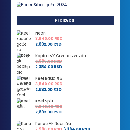
Proizvodi
Neon
3,540.00
RSD
2,832.00
RSD
Kapica VK Crvena zvezda
2,980.00
RSD
2,384.00
RSD
Keel Basic #5
3,540.00
RSD
2,832.00
RSD
Keel Split
3,540.00
RSD
2,832.00
RSD
Ranac VK Radnički
7,980.00
RSD
6,384.00
RSD