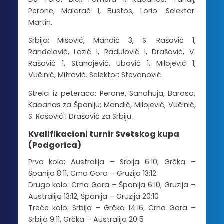
Perone, Malarač 1, Bustos, Lorio. Selektor:
Martin.
Srbija: Mišović, Mandić 3, S. Rašović 1,
Ranđelović, Lazić 1, Radulović 1, Drašović, V.
Rašović 1, Stanojević, Ubović 1, Milojević 1,
Vučinić, Mitrović. Selektor: Stevanović.
Strelci iz peteraca: Perone, Sanahuja, Baroso,
Kabanas za Španiju; Mandić, Milojević, Vučinić,
S. Rašović i Drašović za Srbiju.
Kvalifikacioni turnir Svetskog kupa
(Podgorica)
Prvo kolo: Australija – Srbija 6:10, Grčka –
Španija 8:11, Crna Gora – Gruzija 13:12
Drugo kolo: Crna Gora – Španija 6:10, Gruzija –
Australija 13:12, Španija – Gruzija 20:10
Treće kolo: Srbija – Grčka 14:16, Crna Gora –
Srbija 9:11, Grčka – Australija 20:5