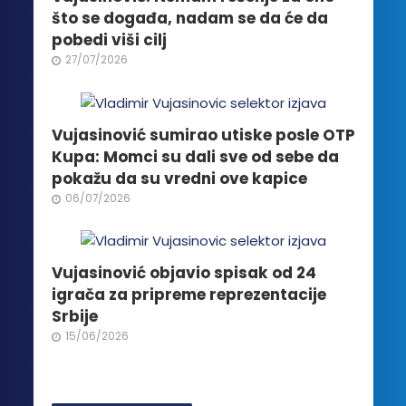
izabrane
što se događa, nadam se da će da
na
pobedi viši cilj
stranici
27/07/2026
proizvoda.
Vujasinović sumirao utiske posle OTP
Kupa: Momci su dali sve od sebe da
pokažu da su vredni ove kapice
06/07/2026
Vujasinović objavio spisak od 24
igrača za pripreme reprezentacije
Srbije
15/06/2026