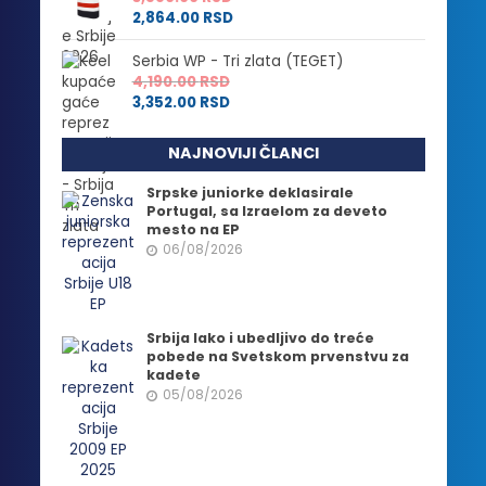
2,864.00
RSD
Serbia WP - Tri zlata (TEGET)
4,190.00
RSD
3,352.00
RSD
NAJNOVIJI ČLANCI
Srpske juniorke deklasirale
Portugal, sa Izraelom za deveto
mesto na EP
06/08/2026
Srbija lako i ubedljivo do treće
pobede na Svetskom prvenstvu za
kadete
05/08/2026