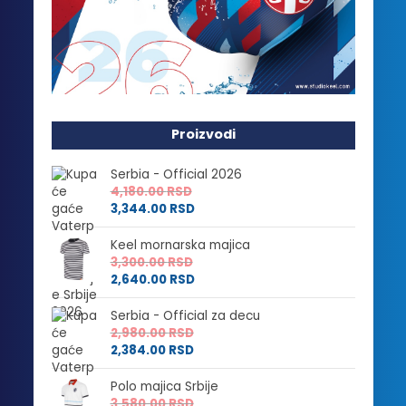
Proizvodi
Serbia - Official 2026
4,180.00
RSD
3,344.00
RSD
Keel mornarska majica
3,300.00
RSD
2,640.00
RSD
Serbia - Official za decu
2,980.00
RSD
2,384.00
RSD
Polo majica Srbije
3,580.00
RSD