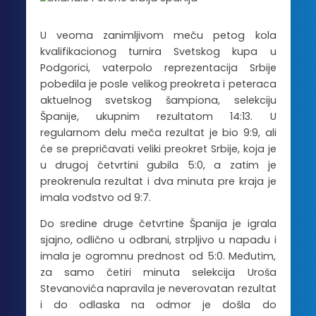
U veoma zanimljivom meču petog kola
kvalifikacionog turnira Svetskog kupa u
Podgorici, vaterpolo reprezentacija Srbije
pobedila je posle velikog preokreta i peteraca
aktuelnog svetskog šampiona, selekciju
Španije, ukupnim rezultatom 14:13. U
regularnom delu meča rezultat je bio 9:9, ali
će se prepričavati veliki preokret Srbije, koja je
u drugoj četvrtini gubila 5:0, a zatim je
preokrenula rezultat i dva minuta pre kraja je
imala vođstvo od 9:7.
Do sredine druge četvrtine Španija je igrala
sjajno, odlično u odbrani, strpljivo u napadu i
imala je ogromnu prednost od 5:0. Međutim,
za samo četiri minuta selekcija Uroša
Stevanovića napravila je neverovatan rezultat
i do odlaska na odmor je došla do