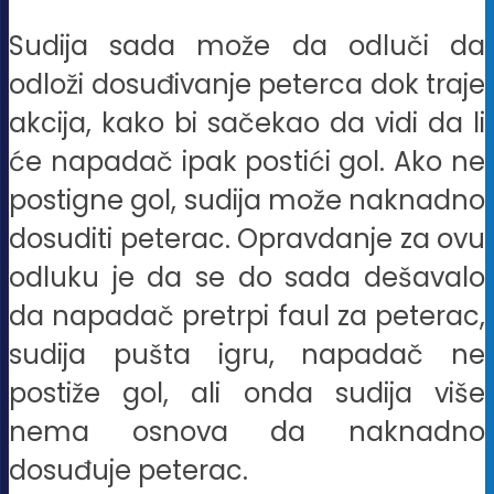
Sudija sada može da odluči da
odloži dosuđivanje peterca dok traje
akcija, kako bi sačekao da vidi da li
će napadač ipak postići gol. Ako ne
postigne gol, sudija može naknadno
dosuditi peterac. Opravdanje za ovu
odluku je da se do sada dešavalo
da napadač pretrpi faul za peterac,
sudija pušta igru, napadač ne
postiže gol, ali onda sudija više
nema osnova da naknadno
dosuđuje peterac.