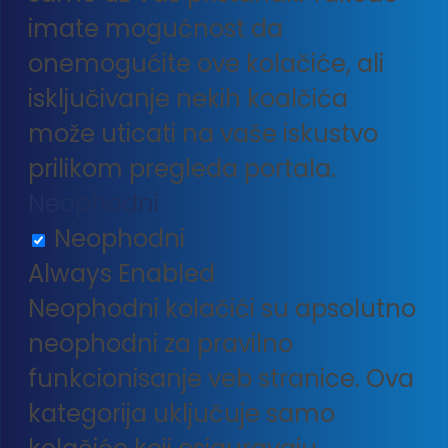
imate mogućnost da
onemogućite ove kolačiće, ali
isključivanje nekih koalčića
može uticati na vaše iskustvo
prilikom pregleda portala.
Neophodni
Neophodni
Always Enabled
Neophodni kolačići su apsolutno
neophodni za pravilno
funkcionisanje veb stranice. Ova
kategorija uključuje samo