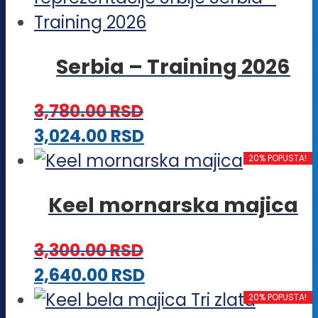
na
više
stranici
varijanti.
proizvoda.
Serbia – Training 2026
Opcije
mogu
3,780.00
RSD
biti
Ovaj
3,024.00
RSD
izabrane
proizvod
20% POPUSTA!
na
ima
stranici
Keel mornarska majica
više
proizvoda.
varijanti.
3,300.00
RSD
Opcije
Ovaj
2,640.00
RSD
mogu
proizvod
20% POPUSTA!
biti