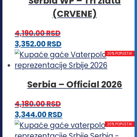
Serbia WP – Tri zlata
više
(CRVENE)
varijanti.
Opcije
4,190.00
RSD
mogu
Ovaj
3,352.00
RSD
biti
proizvod
20% POPUSTA!
izabrane
ima
na
više
stranici
Serbia – Official 2026
varijanti.
proizvoda.
Opcije
4,180.00
RSD
mogu
Ovaj
3,344.00
RSD
biti
proizvod
20% POPUSTA!
izabrane
ima