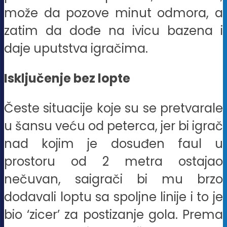
može da pozove minut odmora, a
zatim da dođe na ivicu bazena i
daje uputstva igračima.
Isključenje bez lopte
Česte situacije koje su se pretvarale
u šansu veću od peterca, jer bi igrač
nad kojim je dosuđen faul u
prostoru od 2 metra ostajao
nečuvan, saigrači bi mu brzo
dodavali loptu sa spoljne linije i to je
bio ‘zicer’ za postizanje gola. Prema