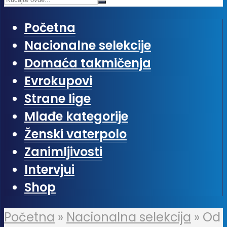
Početna
Nacionalne selekcije
Domaća takmičenja
Evrokupovi
Strane lige
Mlađe kategorije
Ženski vaterpolo
Zanimljivosti
Intervjui
Shop
Početna
»
Nacionalna selekcija
»
Od