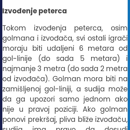
Izvođenje peterca
Tokom izvođenja peterca, osim
golmana i izvođača, svi ostali igrači
moraju biti udaljeni 6 metara od
gol-linije (do sada 5 metara) i
najmanje 3 metra (do sada 2 metra
od izvođača). Golman mora biti na
zamišljenoj gol-liniji, a sudija može
da ga upozori samo jednom ako
nije u pravoj poziciji. Ako golman
ponovi prekršaj, pliva bliže izvođaču,
sudija ima pravo da dosudi