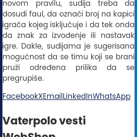
novom pravilu, sudija treba da
dosudi faul, da označi broj na kapici
igrača kojeg isključuje i da tek onda
da znak za izvođenje ili nastavak
igre. Dakle, sudijama je sugerisana
mogućnost da se timu koji se brani
pruži određena prilika da se
pregrupiše.
Facebook
X
Email
LinkedIn
WhatsApp
Vaterpolo vesti
WebShop