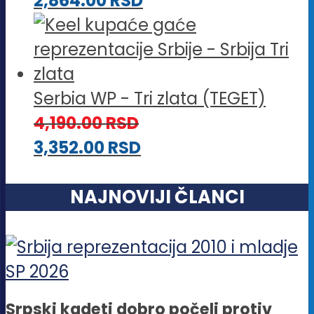
2,864.00
RSD
Serbia WP - Tri zlata (TEGET)
4,190.00
RSD
3,352.00
RSD
NAJNOVIJI ČLANCI
Srpski kadeti dobro počeli protiv