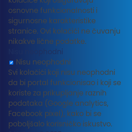
kolačiće koji osiguravaju
osnovne funkcionalnosti i
sigurnosne karakteristike
stranice. Ovi kolačići ne čuvanju
nikakve lične podatke.
Nisu neophodni
Nisu neophodni
Svi kolačići koji nisu neophodni
da bi portal funkcionisao i koji se
koriste za prikupljanje raznih
podataka (Google analytics,
Facebook pixel), kako bi se
poboljšalo korisničko iskustvo.