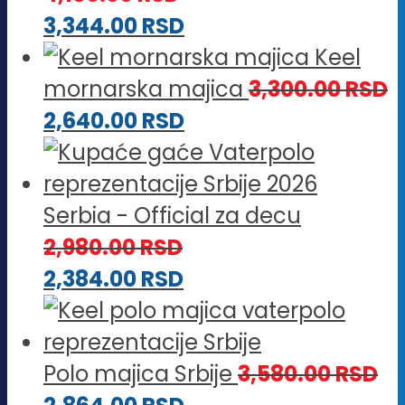
3,344.00
RSD
Keel
mornarska majica
3,300.00
RSD
2,640.00
RSD
Serbia - Official za decu
2,980.00
RSD
2,384.00
RSD
Polo majica Srbije
3,580.00
RSD