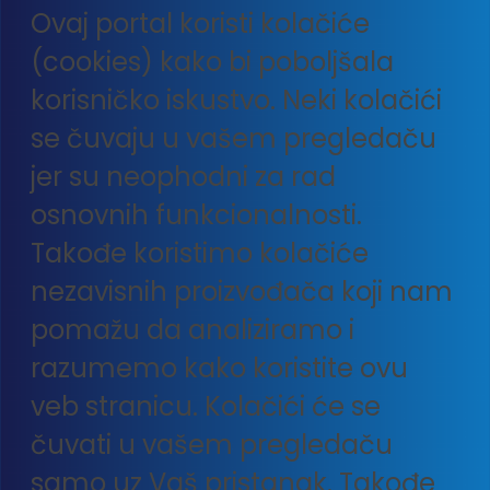
Ovaj portal koristi kolačiće
(cookies) kako bi poboljšala
korisničko iskustvo. Neki kolačići
se čuvaju u vašem pregledaču
jer su neophodni za rad
osnovnih funkcionalnosti.
Takođe koristimo kolačiće
nezavisnih proizvođača koji nam
pomažu da analiziramo i
razumemo kako koristite ovu
veb stranicu. Kolačići će se
čuvati u vašem pregledaču
samo uz Vaš pristanak. Takođe