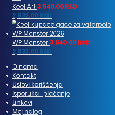
Keel Art
3,540.00
RSD
2,832.00
RSD
WP Monster
3,540.00
RSD
2,832.00
RSD
O nama
Kontakt
Uslovi korišćenja
Isporuka i plaćanje
Linkovi
Moj nalog