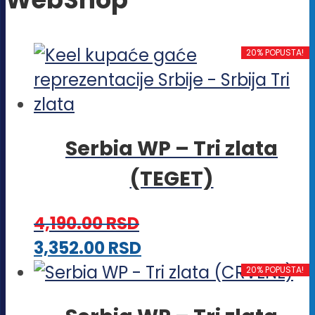
20% POPUSTA!
Serbia WP – Tri zlata
(TEGET)
4,190.00
RSD
Ovaj
3,352.00
RSD
proizvod
20% POPUSTA!
ima