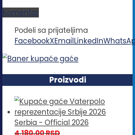
Komentar
Podeli sa prijateljima
Facebook
X
Email
LinkedIn
WhatsA
Proizvodi
Serbia - Official 2026
4,180.00
RSD