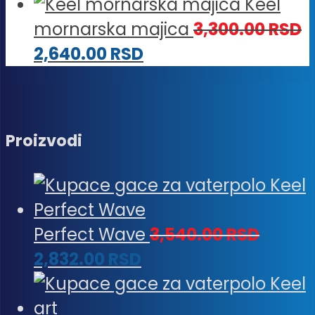
Keel
mornarska majica
3,300.00
RSD
2,640.00
RSD
Proizvodi
Perfect Wave
3,540.00
RSD
2,832.00
RSD