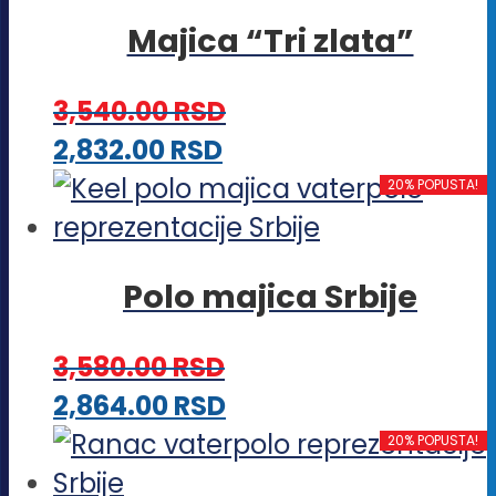
ima
izabrane
Majica “Tri zlata”
više
na
varijanti.
stranici
3,540.00
RSD
Opcije
proizvoda.
Ovaj
2,832.00
RSD
mogu
proizvod
20% POPUSTA!
biti
ima
izabrane
više
na
Polo majica Srbije
varijanti.
stranici
Opcije
proizvoda.
3,580.00
RSD
mogu
Ovaj
2,864.00
RSD
biti
proizvod
20% POPUSTA!
izabrane
ima