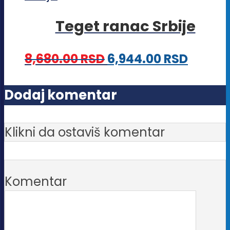
na
više
stranici
Teget ranac Srbije
varijanti.
proizvoda.
Opcije
8,680.00
RSD
6,944.00
RSD
mogu
biti
Dodaj komentar
izabrane
na
Klikni da ostaviš komentar
stranici
proizvoda.
Komentar