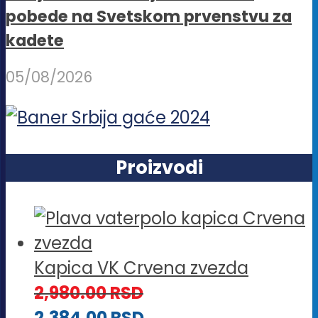
pobede na Svetskom prvenstvu za
kadete
05/08/2026
Proizvodi
Kapica VK Crvena zvezda
2,980.00
RSD
2,384.00
RSD