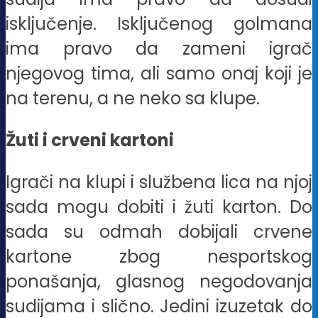
isključenje. Isključenog golmana
ima pravo da zameni igrač
njegovog tima, ali samo onaj koji je
na terenu, a ne neko sa klupe.
Žuti i crveni kartoni
Igrači na klupi i službena lica na njoj
sada mogu dobiti i žuti karton. Do
sada su odmah dobijali crvene
kartone zbog nesportskog
ponašanja, glasnog negodovanja
sudijama i slično. Jedini izuzetak do