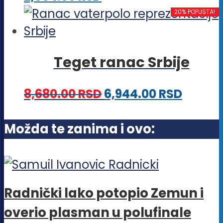
biti
proizvod
20% POPUSTA!
izabrane
ima
na
više
stranici
Teget ranac Srbije
varijanti.
proizvoda.
Opcije
8,680.00
RSD
6,944.00
RSD
mogu
biti
Možda te zanima i ovo:
izabrane
na
stranici
proizvoda.
Radnički lako potopio Zemun i
overio plasman u polufinale