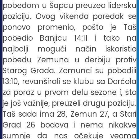
pobedom u Šapcu preuzeo lidersku
poziciju. Ovog vikenda poredak se
ponovo promenio, pošto je Taš
pobedio Banjicu 14:11 i tako na
najbolji mogući način iskoristio
pobedu Zemuna u derbiju protiv
Starog Grada. Zemunci su pobedili
13:10, revanširali se klubu sa Dorćola
za poraz u prvom delu sezone i, što
je još važnije, preuzeli drugu poziciju.
Taš sada ima 28, Zemun 27, a Stari
Grad 26 bodova i nema nikakve
sumnje da nas očekuje veoma