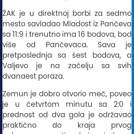
ŽAK je u direktnoj borbi za sedmo
mesto savladao Mladost iz Pančeva
sa 11:9 i trenutno ima 16 bodova, bod
više od Pančevaca. Sava je
pretposlednja sa šest bodova, a
Valjevo je na začelju sa svih
dvanaest poraza.
Zemun je dobro otvorio meč, poveo
je u četvrtom minutu sa 2:0 i
prednost od dva gola je održavao
praktično do kraja prvog