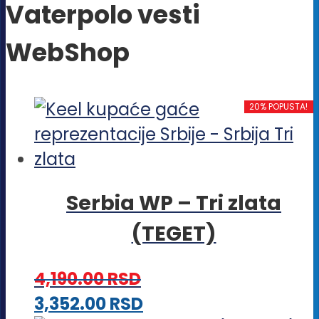
Vaterpolo vesti
WebShop
20% POPUSTA!
Serbia WP – Tri zlata
(TEGET)
4,190.00
RSD
Ovaj
3,352.00
RSD