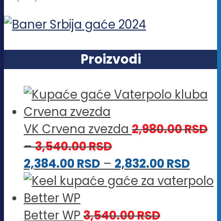
Proizvodi
VK Crvena zvezda
2,980.00
RSD
Raspon
–
3,540.00
RSD
cena:
Rasp
2,384.00
RSD
–
2,832.00
RSD
od
cena
2,980.00 RSD
od
do
2,384
Better WP
3,540.00
RSD