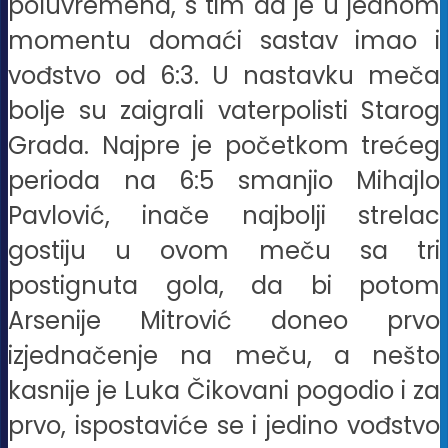
poluvremena, s tim da je u jednom
momentu domaći sastav imao i
vođstvo od 6:3. U nastavku meča
bolje su zaigrali vaterpolisti Starog
Grada. Najpre je početkom trećeg
perioda na 6:5 smanjio Mihajlo
Pavlović, inače najbolji strelac
gostiju u ovom meču sa tri
postignuta gola, da bi potom
Arsenije Mitrović doneo prvo
izjednačenje na meču, a nešto
kasnije je Luka Čikovani pogodio i za
prvo, ispostaviće se i jedino vođstvo