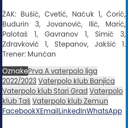
ŽAK: Bušić, Cvetić, Naćuk 1, Ćorić,
Budurin 3, Jovanović, Ilić, Marić,
Palotaš 1, Gavranov 1, Simić 3,
Zdravković 1, Stepanov, Jakšić 1.
Trener: Munćan
Oznake
Prva A vaterpolo liga
2022/2023
Vaterpolo klub Banjica
Vaterpolo klub Stari Grad
Vaterpolo
klub Taš
Vaterpolo klub Zemun
Facebook
X
Email
LinkedIn
WhatsApp