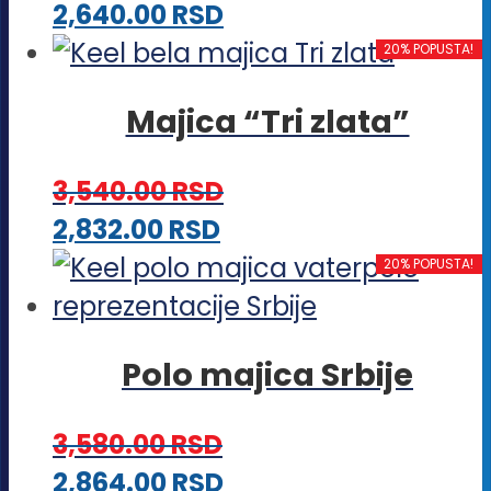
Ovaj
2,640.00
RSD
mogu
proizvod
20% POPUSTA!
biti
ima
izabrane
Majica “Tri zlata”
više
na
varijanti.
stranici
3,540.00
RSD
Opcije
proizvoda.
Ovaj
2,832.00
RSD
mogu
proizvod
20% POPUSTA!
biti
ima
izabrane
više
na
Polo majica Srbije
varijanti.
stranici
Opcije
proizvoda.
3,580.00
RSD
mogu
Ovaj
2,864.00
RSD