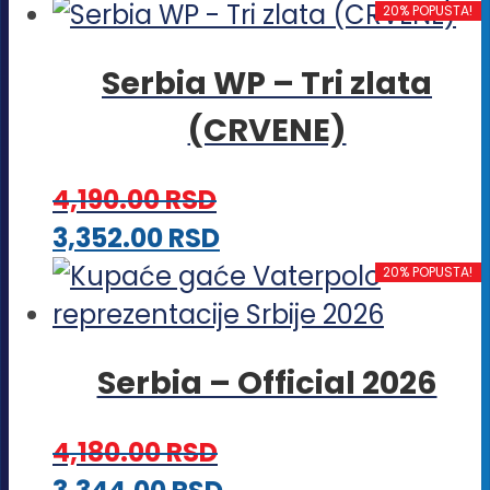
proizvod
20% POPUSTA!
ima
Serbia WP – Tri zlata
više
(CRVENE)
varijanti.
Opcije
4,190.00
RSD
mogu
Ovaj
3,352.00
RSD
biti
proizvod
20% POPUSTA!
izabrane
ima
na
više
stranici
Serbia – Official 2026
varijanti.
proizvoda.
Opcije
4,180.00
RSD
mogu
Ovaj