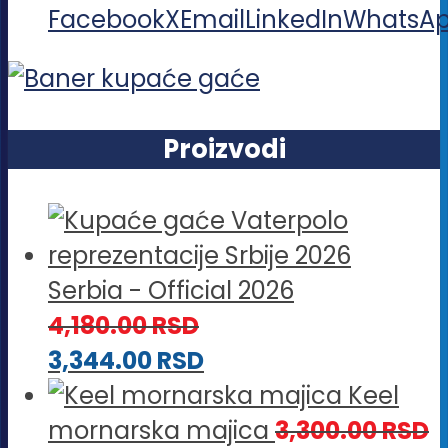
Facebook
X
Email
LinkedIn
WhatsA
Proizvodi
Serbia - Official 2026
4,180.00
RSD
3,344.00
RSD
Keel
mornarska majica
3,300.00
RSD