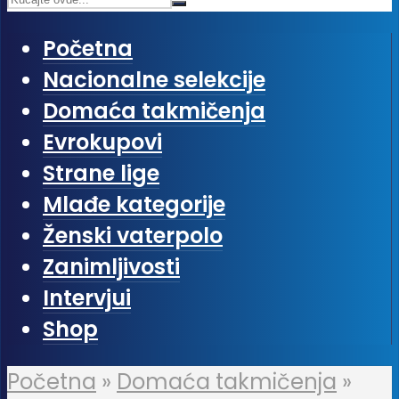
Početna
Nacionalne selekcije
Domaća takmičenja
Evrokupovi
Strane lige
Mlađe kategorije
Ženski vaterpolo
Zanimljivosti
Intervjui
Shop
Početna
»
Domaća takmičenja
»