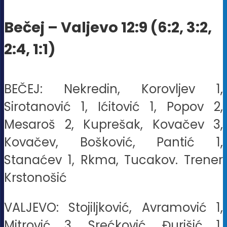
Bečej – Valjevo 12:9 (6:2, 3:2,
2:4, 1:1)
BEČEJ: Nekredin, Korovljev 1,
Sirotanović 1, Ićitović 1, Popov 2,
Mesaroš 2, Kuprešak, Kovačev 3,
Kovačev, Bošković, Pantić 1,
Stanaćev 1, Rkma, Tucakov. Trener
Krstonošić
VALJEVO: Stojiljković, Avramović 1,
Mitrović 3, Srećković, Đurišić 1,