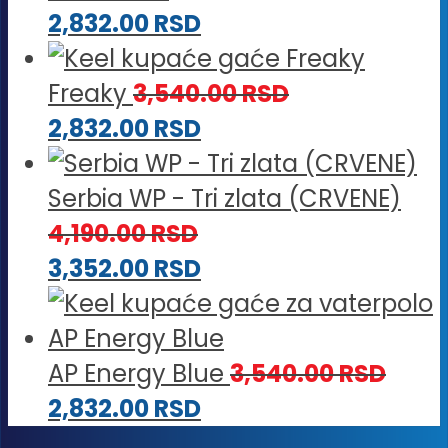
3,540.00 RSD
do
2,832.00
RSD
2,832
Freaky
3,540.00
RSD
2,832.00
RSD
Serbia WP - Tri zlata (CRVENE)
4,190.00
RSD
3,352.00
RSD
AP Energy Blue
3,540.00
RSD
2,832.00
RSD