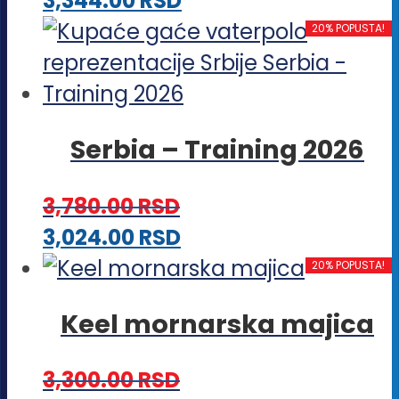
3,344.00
RSD
biti
proizvod
20% POPUSTA!
izabrane
ima
na
više
stranici
varijanti.
proizvoda.
Serbia – Training 2026
Opcije
mogu
3,780.00
RSD
biti
Ovaj
3,024.00
RSD
izabrane
proizvod
20% POPUSTA!
na
ima
stranici
Keel mornarska majica
više
proizvoda.
varijanti.
3,300.00
RSD
Opcije