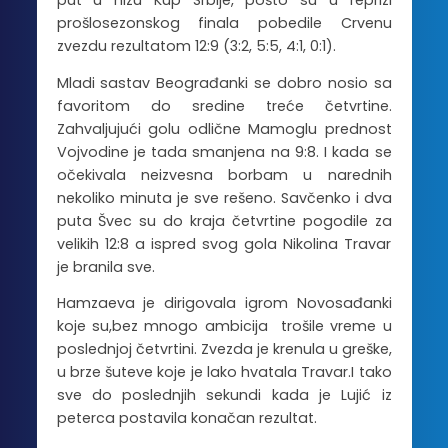
put u nizu Kup Srbije, pošto su u reprizi
prošlosezonskog finala pobedile Crvenu
zvezdu rezultatom 12:9 (3:2, 5:5, 4:1, 0:1).
Mladi sastav Beograđanki se dobro nosio sa
favoritom do sredine treće četvrtine.
Zahvaljujući golu odlične Mamoglu prednost
Vojvodine je tada smanjena na 9:8. I kada se
očekivala neizvesna borbam u narednih
nekoliko minuta je sve rešeno. Savčenko i dva
puta Švec su do kraja četvrtine pogodile za
velikih 12:8 a ispred svog gola Nikolina Travar
je branila sve.
Hamzaeva je dirigovala igrom Novosađanki
koje su,bez mnogo ambicija trošile vreme u
poslednjoj četvrtini. Zvezda je krenula u greške,
u brze šuteve koje je lako hvatala Travar.I tako
sve do poslednjih sekundi kada je Lujić iz
peterca postavila konačan rezultat.