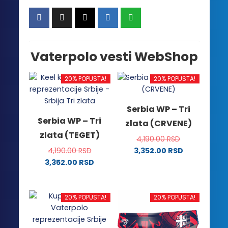
Vaterpolo vesti WebShop
20% POPUSTA!
20% POPUSTA!
Serbia WP – Tri
Serbia WP – Tri
zlata (CRVENE)
zlata (TEGET)
4,190.00
RSD
4,190.00
RSD
3,352.00
RSD
Ovaj
3,352.00
RSD
Ovaj
proizvod
proizvod
ima
ima
više
20% POPUSTA!
20% POPUSTA!
više
varijanti.
varijanti.
Opcije