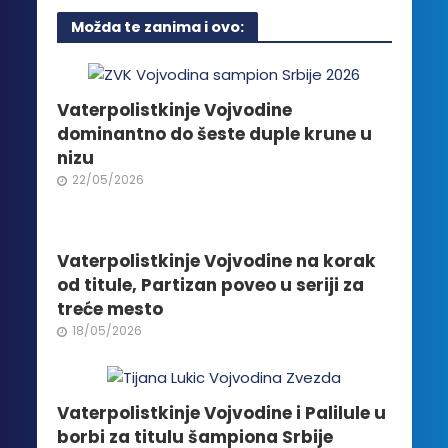
više
Možda te zanima i ovo:
varijanti.
Opcije
mogu
biti
Vaterpolistkinje Vojvodine
izabrane
dominantno do šeste duple krune u
na
nizu
stranici
22/05/2026
proizvoda.
Vaterpolistkinje Vojvodine na korak
od titule, Partizan poveo u seriji za
treće mesto
18/05/2026
Vaterpolistkinje Vojvodine i Palilule u
borbi za titulu šampiona Srbije