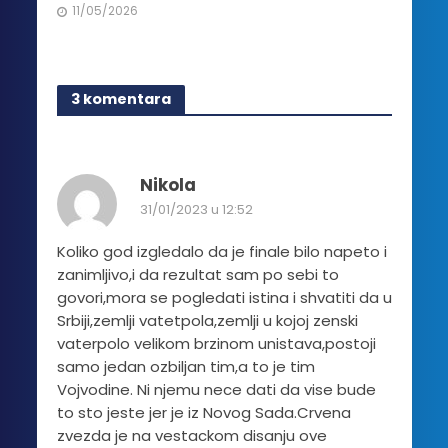
11/05/2026
3 komentara
Nikola
31/01/2023 u 12:52
Koliko god izgledalo da je finale bilo napeto i
zanimljivo,i da rezultat sam po sebi to
govori,mora se pogledati istina i shvatiti da u
Srbiji,zemlji vatetpola,zemlji u kojoj zenski
vaterpolo velikom brzinom unistava,postoji
samo jedan ozbiljan tim,a to je tim
Vojvodine. Ni njemu nece dati da vise bude
to sto jeste jer je iz Novog Sada.Crvena
zvezda je na vestackom disanju ove