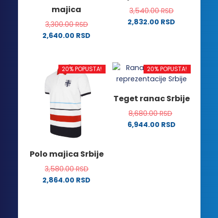
stranici
majica
3,540.00
RSD
proizvoda.
2,832.00
RSD
3,300.00
RSD
Ovaj
2,640.00
RSD
proizvod
Ovaj
ima
proizvod
više
ima
20% POPUSTA!
20% POPUSTA!
varijanti.
više
Opcije
varijanti.
Teget ranac Srbije
mogu
Opcije
biti
8,680.00
RSD
mogu
izabrane
6,944.00
RSD
biti
na
izabrane
stranici
na
Polo majica Srbije
proizvoda.
stranici
3,580.00
RSD
proizvoda.
2,864.00
RSD
Ovaj
proizvod
ima