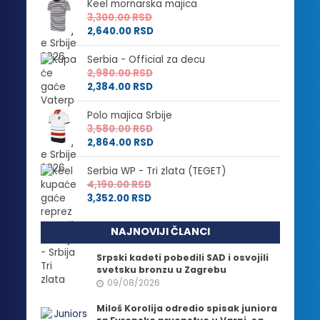
Keel mornarska majica
3,300.00
RSD
2,640.00
RSD
Serbia - Official za decu
2,980.00
RSD
2,384.00
RSD
Polo majica Srbije
3,580.00
RSD
2,864.00
RSD
Serbia WP - Tri zlata (TEGET)
4,190.00
RSD
3,352.00
RSD
NAJNOVIJI ČLANCI
Srpski kadeti pobedili SAD i osvojili
svetsku bronzu u Zagrebu
09/08/2026
Miloš Korolija odredio spisak juniora