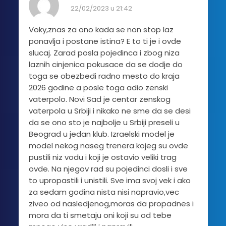
22/02/2023 u 21:42
Voky,znas za ono kada se non stop laz
ponavlja i postane istina? E to ti je i ovde
slucaj. Zarad posla pojedinca i zbog niza
laznih cinjenica pokusace da se dodje do
toga se obezbedi radno mesto do kraja
2026 godine a posle toga adio zenski
vaterpolo. Novi Sad je centar zenskog
vaterpola u Srbiji i nikako ne sme da se desi
da se ono sto je najbolje u Srbiji preseli u
Beograd u jedan klub. Izraelski model je
model nekog naseg trenera kojeg su ovde
pustili niz vodu i koji je ostavio veliki trag
ovde. Na njegov rad su pojedinci dosli i sve
to upropastili i unistili. Sve ima svoj vek i ako
za sedam godina nista nisi napravio,vec
ziveo od nasledjenog,moras da propadnes i
mora da ti smetaju oni koji su od tebe