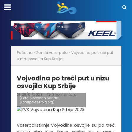
Početna
»
Ženski vaterpolo
»
Vojvodina po treći put
u nizu osvojila Kup Srbije
Vojvodina po treći put u nizu
osvojila Kup Srbije
29/01/2023
3 komentara
(Foto: Slobodan Sandić,
waterpoloserbia.org)
Vaterpolistkinje Vojvodine osvojile su po treći