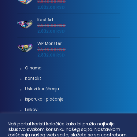
3,540.00
RSD
2,832.00
RSD
Keel Art
3,540.00
RSD
2,832.00
RSD
WP Monster
3,540.00
RSD
2,832.00
RSD
O nama
Kontakt
Uslovi korišćenja
Isporuka i plaćanje
Linkovi
Moj nalog
Naš portal koristi kolačiće kako bi pružio najbolje
iskustvo svakom korisniku našeg sajta. Nastavkom
korišćenja našeg web sajta, slažete se sa upotrebom