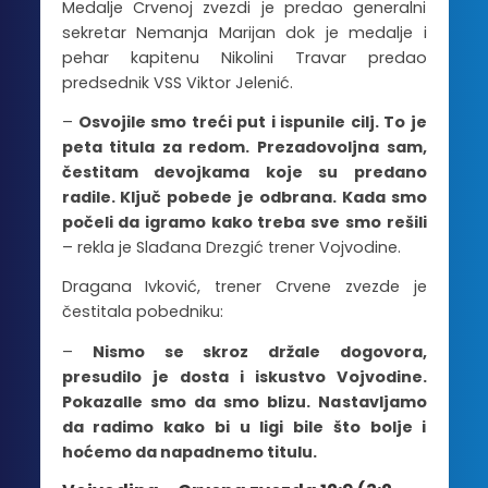
Medalje Crvenoj zvezdi je predao generalni
sekretar Nemanja Marijan dok je medalje i
pehar kapitenu Nikolini Travar predao
predsednik VSS Viktor Jelenić.
–
Osvojile smo treći put i ispunile cilj. To je
peta titula za redom. Prezadovoljna sam,
čestitam devojkama koje su predano
radile. Ključ pobede je odbrana. Kada smo
počeli da igramo kako treba sve smo rešili
– rekla je Slađana Drezgić trener Vojvodine.
Dragana Ivković, trener Crvene zvezde je
čestitala pobedniku:
–
Nismo se skroz držale dogovora,
presudilo je dosta i iskustvo Vojvodine.
Pokazalle smo da smo blizu. Nastavljamo
da radimo kako bi u ligi bile što bolje i
hoćemo da napadnemo titulu.