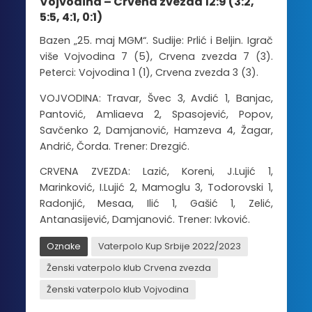
Vojvodina – Crvena zvezda 12:9 (3:2,
5:5, 4:1, 0:1)
Bazen „25. maj MGM“. Sudije: Prlić i Beljin. Igrač
više Vojvodina 7 (5), Crvena zvezda 7 (3).
Peterci: Vojvodina 1 (1), Crvena zvezda 3 (3).
VOJVODINA: Travar, Švec 3, Avdić 1, Banjac,
Pantović, Amliaeva 2, Spasojević, Popov,
Savčenko 2, Damjanović, Hamzeva 4, Žagar,
Andrić, Čorda. Trener: Drezgić.
CRVENA ZVEZDA: Lazić, Koreni, J.Lujić 1,
Marinković, I.Lujić 2, Mamoglu 3, Todorovski 1,
Radonjić, Mesaa, Ilić 1, Gašić 1, Zelić,
Antanasijević, Damjanović. Trener: Ivković.
Oznake
Vaterpolo Kup Srbije 2022/2023
Ženski vaterpolo klub Crvena zvezda
Ženski vaterpolo klub Vojvodina