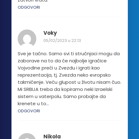
ODGOVORI
Voky
05/02/2023 u 22:13
Sve je tačno. Samo svi ti stručnjaci mogu da
zaborave na to da će najbolje igračice
Vojvodine preći u Zvezdu i igrati kao
reprezentacija, tj. Zvezda neko evropsko
takmičenje. Veću glupost u životu nisam čuo.
Mi SRBIJA treba da kopiramo neki Izraelski
sistem u vaterpolu. Samo probajte da
krenete u to…
ODGOVORI
Nikola