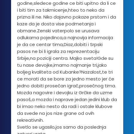
godine,sledece godine ce biti upitno da li ce
i biti tim za takmicenje,hteo to neko da
prizna ili ne. Niko dajavno pokaze prstom i da
kaze da je dosta vise podmetanja i
obmane.Zenski vaterpolo se urusava
odlukama pojedinca,a najnovija informacija
je da ce centar tima,Diaz,dobiti i Srpski
pasos ne bi li igrala za reprezentaciju
Srbije,na poziciji centra. Majko sveta!Gde su
tu nase devojke,imamo najmanje tri,jako
boljeg kvaliteta od Kubanke?Nazalost,te tri
ce morati da se bore za jedno mesto jer će
jedno dobiti prosečan igrač,prosečnog tima.
Mozda nagovire i devojku iz Grčke da uzme
pasoš,a mozda i naprave jedan jedini klub da
bi imao neko nesto da radi i ostale klubove
da svede na jos nize grane od ovih
rekreativnih.
Svetlo se ugasilo,jos samo da poslednja
zatvori vrata.