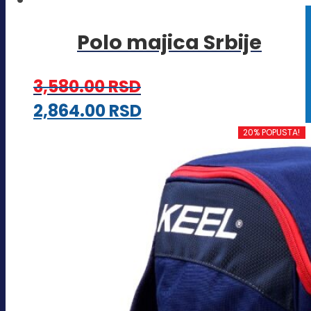
Polo majica Srbije
3,580.00
RSD
Ovaj
2,864.00
RSD
proizvod
20% POPUSTA!
ima
više
varijanti.
Opcije
mogu
biti
izabrane