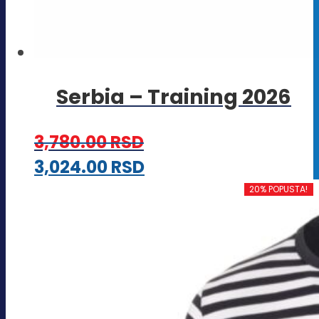
Serbia – Training 2026
3,780.00
RSD
Ovaj
3,024.00
RSD
proizvod
20% POPUSTA!
ima
više
varijanti.
Opcije
mogu