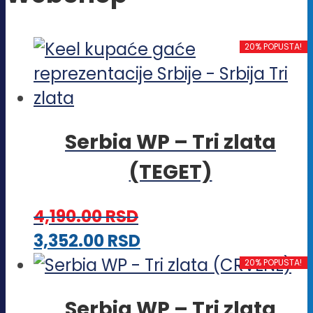
20% POPUSTA!
Serbia WP – Tri zlata
(TEGET)
4,190.00
RSD
Ovaj
3,352.00
RSD
proizvod
20% POPUSTA!
ima
Serbia WP – Tri zlata