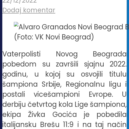
22/12/2022
Dodaj komentar
(Foto: VK Novi Beograd)
Vaterpolisti Novog Beograda
pobedom su završili sjajnu 2022.
godinu, u kojoj su osvojili titulu
šampiona Srbije, Regionalnu ligu i
postali vicešampioni Evrope. U
derbiju četvrtog kola Lige šampiona,
ekipa Živka Gocića je pobedila
italijansku Brešu 11:9 i na taj način