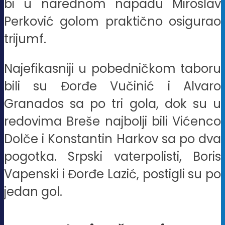
bi u narednom napadu Miroslav
Perković golom praktično osigurao
trijumf.
Najefikasniji u pobedničkom taboru
bili su Đorđe Vučinić i Alvaro
Granados sa po tri gola, dok su u
redovima Breše najbolji bili Vićenco
Dolče i Konstantin Harkov sa po dva
pogotka. Srpski vaterpolisti, Boris
Vapenski i Đorđe Lazić, postigli su po
jedan gol.