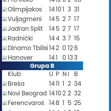
Olimpijakos
14
10
1
3
31
Vuljagmeni
14
5
2
7
17
Jadran Split
14
5
2
7
17
Radnički
14
4
3
7
15
Dinamo Tbilisi
14
2
0
12
6
Hanover
14
1
0
13
3
Grupa B
Klub
U
P
N
I
B
Breša
14
11
1
2
34
Novi Beograd
14
10
2
2
32
Ferencvaroš
14
8
1
5
25