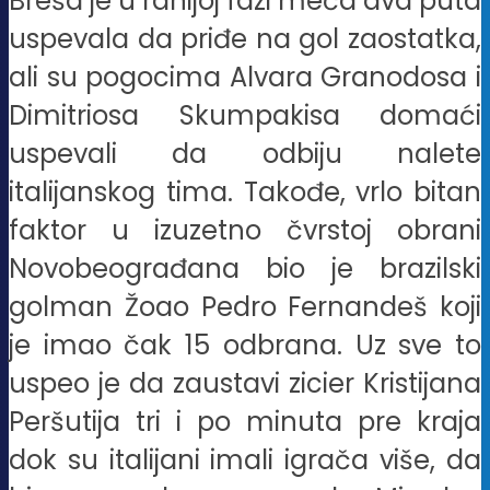
Breša je u ranijoj fazi meča dva puta
uspevala da priđe na gol zaostatka,
ali su pogocima Alvara Granodosa i
Dimitriosa Skumpakisa domaći
uspevali da odbiju nalete
italijanskog tima. Takođe, vrlo bitan
faktor u izuzetno čvrstoj obrani
Novobeograđana bio je brazilski
golman Žoao Pedro Fernandeš koji
je imao čak 15 odbrana. Uz sve to
uspeo je da zaustavi zicier Kristijana
Peršutija tri i po minuta pre kraja
dok su italijani imali igrača više, da