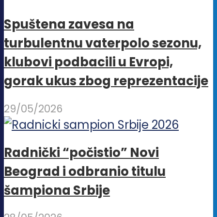
Spuštena zavesa na
turbulentnu vaterpolo sezonu,
klubovi podbacili u Evropi,
gorak ukus zbog reprezentacije
29/05/2026
Radnički “počistio” Novi
Beograd i odbranio titulu
šampiona Srbije