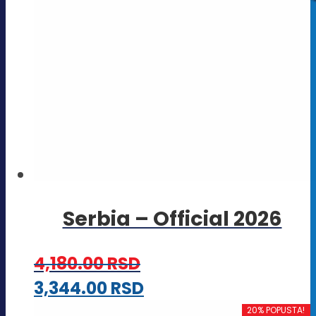
Serbia – Official 2026
4,180.00
RSD
Ovaj
3,344.00
RSD
proizvod
20% POPUSTA!