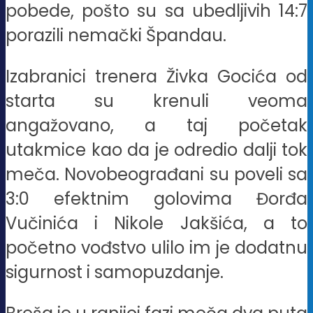
pobede, pošto su sa ubedljivih 14:7
porazili nemački Špandau.
Izabranici trenera Živka Gocića od
starta su krenuli veoma
angažovano, a taj početak
utakmice kao da je odredio dalji tok
meča. Novobeograđani su poveli sa
3:0 efektnim golovima Đorđa
Vučinića i Nikole Jakšića, a to
početno vođstvo ulilo im je dodatnu
sigurnost i samopuzdanje.