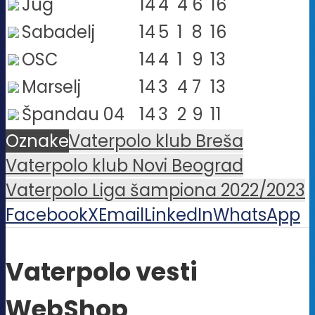
Jug
14
4
4
6
16
Sabadelj
14
5
1
8
16
OSC
14
4
1
9
13
Marselj
14
3
4
7
13
Špandau 04
14
3
2
9
11
Oznake
Vaterpolo klub Breša
Vaterpolo klub Novi Beograd
Vaterpolo Liga šampiona 2022/2023
Facebook
X
Email
LinkedIn
WhatsApp
Vaterpolo vesti
WebShop