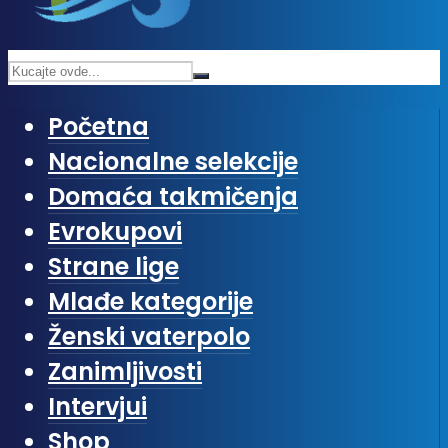
Početna
Nacionalne selekcije
Domaća takmičenja
Evrokupovi
Strane lige
Mlađe kategorije
Ženski vaterpolo
Zanimljivosti
Intervjui
Shop