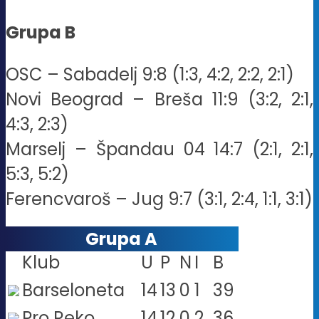
Grupa B
OSC – Sabadelj 9:8 (1:3, 4:2, 2:2, 2:1)
Novi Beograd – Breša 11:9 (3:2, 2:1,
4:3, 2:3)
Marselj – Špandau 04 14:7 (2:1, 2:1,
5:3, 5:2)
Ferencvaroš – Jug 9:7 (3:1, 2:4, 1:1, 3:1)
Grupa A
Klub
U
P
N
I
B
Barseloneta
14
13
0
1
39
Pro Reko
14
12
0
2
36