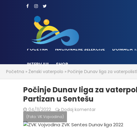
POČETNA
NACIONALNE SELEKCIJE
DOMAĆA T
INTERVJUI
SHOP
Početna
»
Ženski vaterpolo
»
Počinje Dunav liga za vaterpolist
Počinje Dunav liga za vaterpol
Partizan u Sentešu
04/11/2022
Dodaj komentar
(Foto: VK Vojvodina)