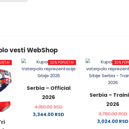
olo vesti WebShop
USTA!
20% POPUSTA!
20% POP
Serbia – Official
Serbia – Train
2026
2026
4,180.00
RSD
3,780.00
RSD
3,344.00
RSD
3,024.00
RSD
Ovaj
ri
proizvod
Ovaj