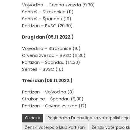
Vojvodina – Crvena zvezda (9.30)
Senteš – Strakonice (11)
Senteš – Špandau (19)
Partizan – BVSC (20.30)
Drugi dan (05.11.2022.)
Vojvodina – Strakonice (10)
Crvena zvezda – BVSC (11.30)
Partizan – Špandau (14.30)
Senteš – BVSC (16)
Treći dan (06.11.2022.)
Partizan – Vojvodina (8)
Strakonice – Špandau (9,30)
Partizan – Crvena zvezda (12)
Oznake
Regionalna Dunav liga za vaterpolistkinj
Ženski vaterpolo klub Partizan
Ženski vaterpolo k