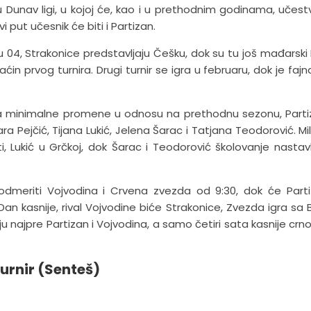
Dunav ligi, u kojoj će, kao i u prethodnim godinama, učest
put učesnik će biti i Partizan.
u 04, Strakonice predstavljaju Češku, dok su tu još mađarski
n prvog turnira. Drugi turnir se igra u februaru, dok je fajna
pela minimalne promene u odnosu na prethodnu sezonu, Parti
ra Pejčić, Tijana Lukić, Jelena Šarac i Tatjana Teodorović. Mil
ešti, Lukić u Grčkoj, dok Šarac i Teodorović školovanje nastavl
dmeriti Vojvodina i Crvena zvezda od 9:30, dok će Part
an kasnije, rival Vojvodine biće Strakonice, Zvezda igra sa
 najpre Partizan i Vojvodina, a samo četiri sata kasnije crn
turnir (Senteš)