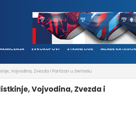
AKMIČENJA
EVROKUPOVI
STRANE LIGE
MLAĐE KATEGOR
kinje, Vojvodina, Zvezda i Partizan u Sentešu
istkinje, Vojvodina, Zvezda i