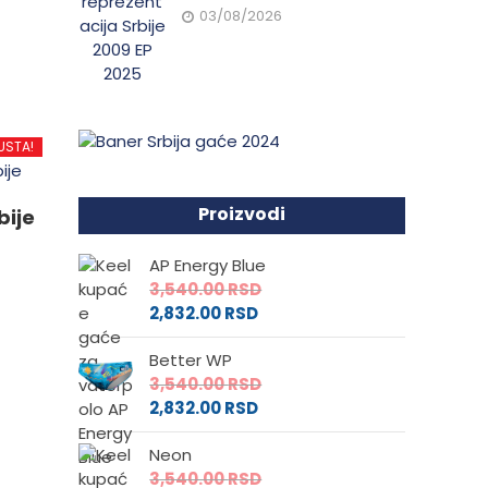
03/08/2026
d
.
USTA!
e
Proizvodi
bije
AP Energy Blue
da.
3,540.00
RSD
2,832.00
RSD
Better WP
3,540.00
RSD
2,832.00
RSD
Neon
3,540.00
RSD