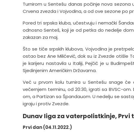
Turnirom u Sentešu danas počinje nova sezona u 
Crvena zvezda i Vojvodina, a od ove sezone po prvi 
Pored tri srpska kluba, učestvuju i nemački Šanda
odnosno Senteš, koji je od petka do nedelje domaći
zakazan za maj.
Što se tiče srpskih klubova, Vojvodina je pretr
ostao bez Ane Milićević, dok su iz Zvezde otišle Ta
je karijeru nastavila u Italiji, Pejčić je u Budimp
Sjedinjenim Američkim Državama.
Već u prvom kolu turnira u Sentešu snage će o
večernjem terminu, od 20:30, igrati sa BVSC-om. D
om, a Partizan sa Špandauom. U nedelju se sastaju
igraju i protiv Zvezde.
Dunav liga za vaterpolistkinje, Prvi 
Prvi dan (04.11.2022.)