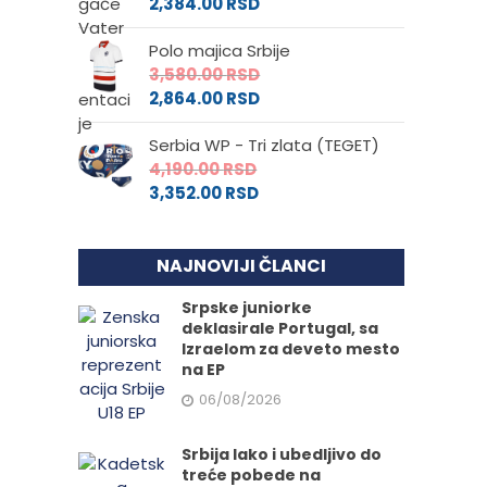
2,384.00
RSD
Polo majica Srbije
3,580.00
RSD
2,864.00
RSD
Serbia WP - Tri zlata (TEGET)
4,190.00
RSD
3,352.00
RSD
NAJNOVIJI ČLANCI
Srpske juniorke
deklasirale Portugal, sa
Izraelom za deveto mesto
na EP
06/08/2026
Srbija lako i ubedljivo do
treće pobede na