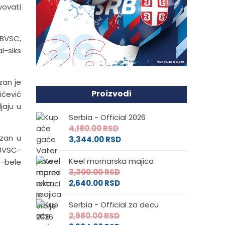
vovati
 BVSC,
l-siks
zan je
Proizvodi
ićević
jaju u
Serbia - Official 2026
4,180.00
RSD
izan u
3,344.00
RSD
 BVSC-
Keel mornarska majica
o-bele
3,300.00
RSD
2,640.00
RSD
Serbia - Official za decu
2,980.00
RSD