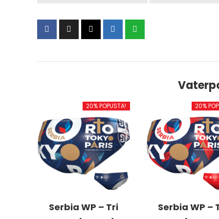
Vaterp
20% POPUSTA!
20% POP
Serbia WP – Tri
Serbia WP – T