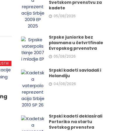
Svetskom prvenstvu za
kadete
05/08/2026
Srpske juniorke bez
plasmana u četvrtfinale
Evropskog prvenstva
05/08/2026
USTA!
Srpski kadeti savladali i
Holandiju
04/08/2026
ing
Srpski kadeti deklasirali
Portoriko na startu
Svetskog prvenstva