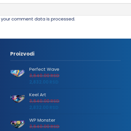
 your comment data is processed.
Proizvodi
Perfect Wave
3,540.00
RSD
2,832.00
RSD
Keel Art
3,540.00
RSD
2,832.00
RSD
WP Monster
3,540.00
RSD