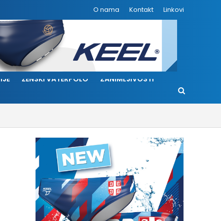
O nama
Kontakt
Linkovi
IJE
ŽENSKI VATERPOLO
ZANIMLJIVOSTI