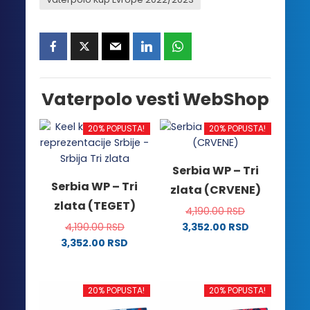
Vaterpolo vesti WebShop
20% POPUSTA!
20% POPUSTA!
Serbia WP – Tri
Serbia WP – Tri
zlata (CRVENE)
zlata (TEGET)
4,190.00
RSD
4,190.00
RSD
3,352.00
RSD
Ovaj
3,352.00
RSD
Ovaj
proizvod
proizvod
ima
ima
više
20% POPUSTA!
20% POPUSTA!
više
varijanti.