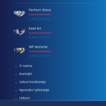
Perfect Wave
3,540.00
RSD
2,832.00
RSD
Keel Art
3,540.00
RSD
2,832.00
RSD
WP Monster
3,540.00
RSD
2,832.00
RSD
O nama
Kontakt
Uslovi korišćenja
Isporuka i plaćanje
Linkovi