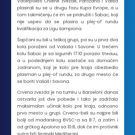
Vaterpolisti Crvene zvezde, Partizana i Valisa
plasirali su se u drugu fazu Kupa Evrope, a u
tom takmičenju će im se pridružiti i Šabac, koji
nije uspeo da se plasira u plej-of rundu
kvalifikacija za Ligu šampiona.
Šapčani su bili u teškoj grupi, pa su u prva dva
kola poraženi od Vašaša i Savone. U trećem
kolu Šabac je sa sigurnih 17:10 porazio Steauu,
a u poslednjem kolu sastaće sa domaćim
Jadranom, koji je kolo pre kraja obezbedio
plasman u plej-of rundu, za drugo mesto će
se boriti Vašaš i Savona.
Crvena zvezda je na turniru u Barseloni danas
ostvarila još dve pobede i tako je zadržala
maksimalan učinak kolo pre kraja, odnosno
prvo mesto u grupi. Crveno-beli su najpre bili
bolji od mađarskog BVSC-a sa 8:7, a zatim i
od grčkog Apolona sa 10:8, dok će im protivnik
sutra biti španski Mediterani.