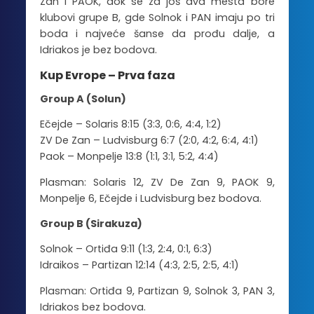
Zan i PAOK, dok se za još dva mesta bore
klubovi grupe B, gde Solnok i PAN imaju po tri
boda i najveće šanse da prođu dalje, a
Idriakos je bez bodova.
Kup Evrope – Prva faza
Group A (Solun)
Ečejde – Solaris 8:15 (3:3, 0:6, 4:4, 1:2)
ZV De Zan – Ludvisburg 6:7 (2:0, 4:2, 6:4, 4:1)
Paok – Monpelje 13:8 (1:1, 3:1, 5:2, 4:4)
Plasman: Solaris 12, ZV De Zan 9, PAOK 9,
Monpelje 6, Ečejde i Ludvisburg bez bodova.
Group B (Sirakuza)
Solnok – Ortiđa 9:11 (1:3, 2:4, 0:1, 6:3)
Idraikos – Partizan 12:14 (4:3, 2:5, 2:5, 4:1)
Plasman: Ortiđa 9, Partizan 9, Solnok 3, PAN 3,
Idriakos bez bodova.