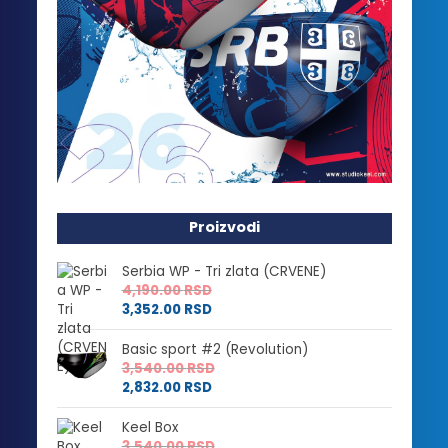
Proizvodi
Serbia WP - Tri zlata (CRVENE)
4,190.00
RSD
3,352.00
RSD
Basic sport #2 (Revolution)
3,540.00
RSD
2,832.00
RSD
Keel Box
3,540.00
RSD