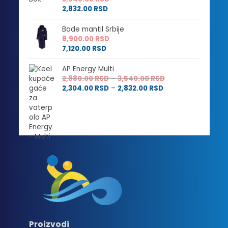
2,832.00
RSD
Bade mantil Srbije
8,900.00
RSD
7,120.00
RSD
AP Energy Multi
Raspon
2,880.00
RSD
–
3,540.00
RSD
Raspon
cena:
2,304.00
RSD
–
2,832.00
RSD
cena:
od
od
2,880.00 RSD
2,304.00 RSD
do
do
3,540.00 RSD
2,832.00 RSD
Proizvodi