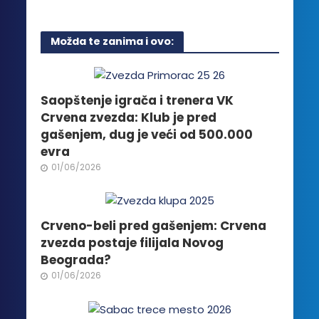
ima
više
Možda te zanima i ovo:
varijanti.
Opcije
mogu
biti
Saopštenje igrača i trenera VK
izabrane
Crvena zvezda: Klub je pred
na
gašenjem, dug je veći od 500.000
stranici
evra
proizvoda.
01/06/2026
Crveno-beli pred gašenjem: Crvena
zvezda postaje filijala Novog
Beograda?
01/06/2026