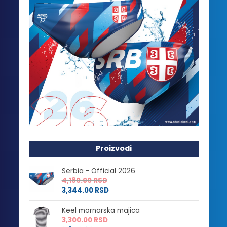
Proizvodi
Serbia - Official 2026
4,180.00
RSD
3,344.00
RSD
Keel mornarska majica
3,300.00
RSD