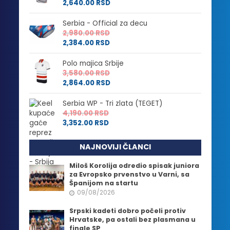
2,640.00
RSD
Serbia - Official za decu
2,980.00
RSD
2,384.00
RSD
Polo majica Srbije
3,580.00
RSD
2,864.00
RSD
Serbia WP - Tri zlata (TEGET)
4,190.00
RSD
3,352.00
RSD
NAJNOVIJI ČLANCI
Miloš Korolija odredio spisak juniora
za Evropsko prvenstvo u Varni, sa
Španijom na startu
09/08/2026
Srpski kadeti dobro počeli protiv
Hrvatske, pa ostali bez plasmana u
finale SP