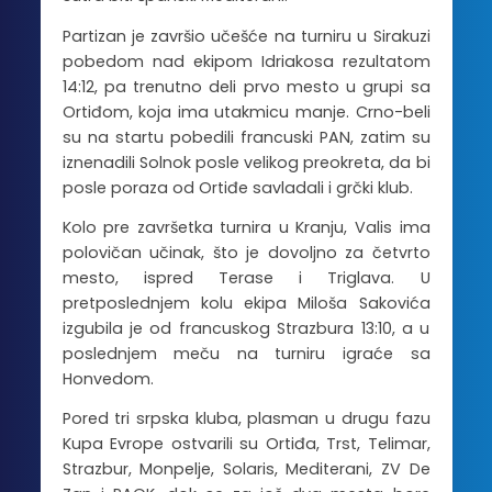
Partizan je završio učešće na turniru u Sirakuzi
pobedom nad ekipom Idriakosa rezultatom
14:12, pa trenutno deli prvo mesto u grupi sa
Ortiđom, koja ima utakmicu manje. Crno-beli
su na startu pobedili francuski PAN, zatim su
iznenadili Solnok posle velikog preokreta, da bi
posle poraza od Ortiđe savladali i grčki klub.
Kolo pre završetka turnira u Kranju, Valis ima
polovičan učinak, što je dovoljno za četvrto
mesto, ispred Terase i Triglava. U
pretposlednjem kolu ekipa Miloša Sakovića
izgubila je od francuskog Strazbura 13:10, a u
poslednjem meču na turniru igraće sa
Honvedom.
Pored tri srpska kluba, plasman u drugu fazu
Kupa Evrope ostvarili su Ortiđa, Trst, Telimar,
Strazbur, Monpelje, Solaris, Mediterani, ZV De