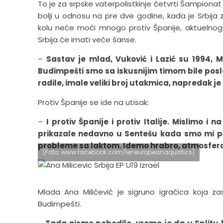
To je za srpske vaterpolistkinje četvrti Šampionat 
bolji u odnosu na pre dve godine, kada je Srbij
kolu neće moći mnogo protiv Španije, aktuelnog 
Srbija će imati veće šanse.
–
Sastav je mlad, Vuković i Lazić su 1994, Ma
Budimpešti smo sa iskusnijim timom bile posl
radile, imale veliki broj utakmica, napredak je
Protiv Španije se ide na utisak:
–
I protiv Španije i protiv Italije. Mislimo 
prikazale nedavno u Sentešu kada smo mi po
probleme sa laktom. Idemo hrabro, atmosfera 
(Foto: www.facebook.com/leneuropeanaquatics)
Mlada Ana Milićević je sigruno igračica koja z
Budimpešti.