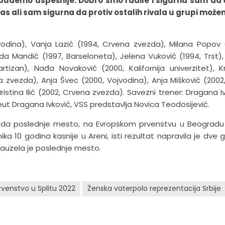
 budemo uspešnije. Dobro smo radile i sigurna sam da
za nas ali sam sigurna da protiv ostalih rivala u grupi mož
ojvodina), Vanja Lazić (1994, Crvena zvezda), Milana Popov 
a Mandić (1997, Barseloneta), Jelena Vuković (1994, Trst), 
rtizan), Nađa Novaković (2000, Kalifornija univerzitet), Kr
ena zvezda), Anja Švec (2000, Vojvodina), Anja Mišković (2002
ristina Ilić (2002, Crvena zvezda). Savezni trener: Dragana Iv
rapeut Dragana Ivković, VSS predstavlja Novica Teodosijević.
tada poslednje mesto, na Evropskom prvenstvu u Beogradu
 10 godina kasnije u Areni, isti rezultat napravila je dve 
 zauzela je poslednje mesto.
venstvo u Splitu 2022
Ženska vaterpolo reprezentacija Srbije