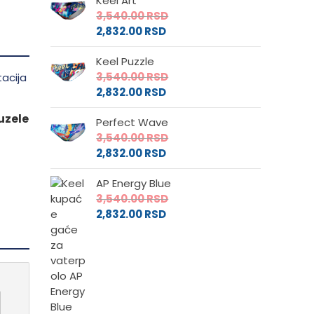
Keel Art
od
2,880.00 RS
3,540.00
RSD
2,304.00 RS
do
2,832.00
RSD
do
3,540.00 RS
2,832.00 RSD
Keel Puzzle
3,540.00
RSD
2,832.00
RSD
uzele
Perfect Wave
3,540.00
RSD
2,832.00
RSD
AP Energy Blue
3,540.00
RSD
2,832.00
RSD