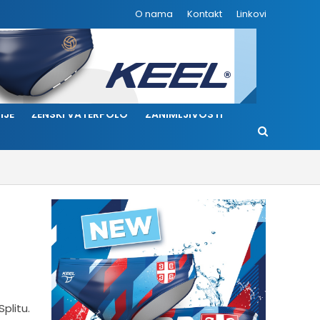
O nama
Kontakt
Linkovi
IJE
ŽENSKI VATERPOLO
ZANIMLJIVOSTI
plitu.