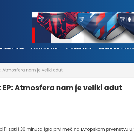
AKMIČENJA
EVROKUPOVI
STRANE LIGE
MLAĐE KATEGOR
: Atmosfera nam je veliki adut
EP: Atmosfera nam je veliki adut
 11 sati i 30 minuta igra prvi meč na Evropskom prvenstvu u S