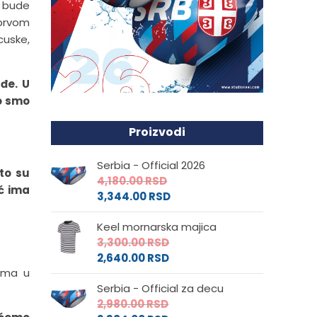
t bude
 prvom
cuske,
ađe. U
ro smo
Proizvodi
Serbia - Official 2026
što su
4,180.00
RSD
ć ima
3,344.00
RSD
Keel mornarska majica
3,300.00
RSD
2,640.00
RSD
jima u
Serbia - Official za decu
2,980.00
RSD