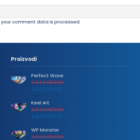
 your comment data is processed.
Proizvodi
Perfect Wave
3,540.00
RSD
2,832.00
RSD
Keel Art
3,540.00
RSD
2,832.00
RSD
WP Monster
3,540.00
RSD