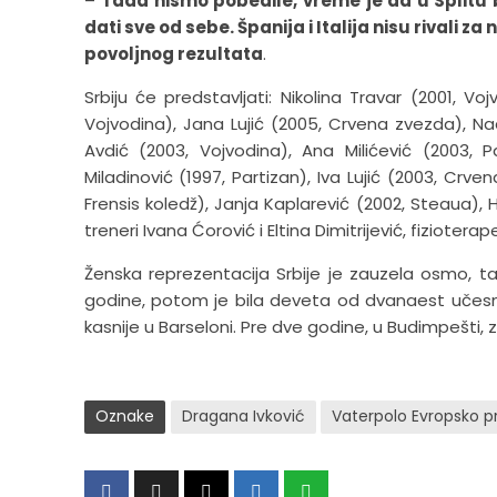
–
Tada nismo pobedile, vreme je da u Splitu
dati sve od sebe. Španija i Italija nisu rivali 
povoljnog rezultata
.
Srbiju će predstavljati: Nikolina Travar (2001, V
Vojvodina), Jana Lujić (2005, Crvena zvezda), Nad
Avdić (2003, Vojvodina), Ana Milićević (2003, Pa
Miladinović (1997, Partizan), Iva Lujić (2003, Crv
Frensis koledž), Janja Kaplarević (2002, Steaua), H
treneri Ivana Ćorović i Eltina Dimitrijević, fiziote
Ženska reprezentacija Srbije je zauzela osmo, 
godine, potom je bila deveta od dvanaest učesnika
kasnije u Barseloni. Pre dve godine, u Budimpešti,
Oznake
Dragana Ivković
Vaterpolo Evropsko pr