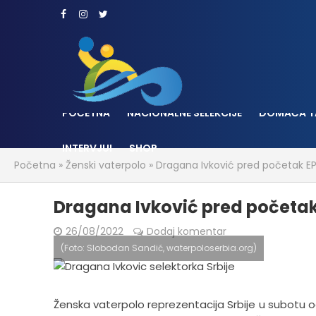
POČETNA
NACIONALNE SELEKCIJE
DOMAĆA T
INTERVJUI
SHOP
Početna
»
Ženski vaterpolo
»
Dragana Ivković pred početak EP
Dragana Ivković pred početak 
26/08/2022
Dodaj komentar
(Foto: Slobodan Sandić, waterpoloserbia.org)
Ženska vaterpolo reprezentacija Srbije u subotu od