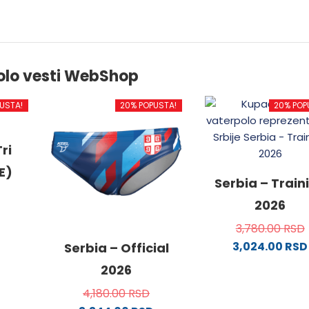
olo vesti WebShop
USTA!
20% POPUSTA!
20% POP
ri
E)
Serbia – Train
2026
3,780.00
RSD
3,024.00
RSD
od
Serbia – Official
Ovaj
2026
proizvo
4,180.00
RSD
.
ima