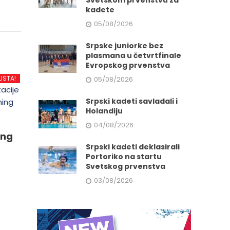
Svetskom prvenstvu za
kadete
05/08/2026
Srpske juniorke bez
plasmana u četvrtfinale
Evropskog prvenstva
USTA!
05/08/2026
Srpski kadeti savladali i
Holandiju
04/08/2026
ing
Srpski kadeti deklasirali
Portoriko na startu
Svetskog prvenstva
03/08/2026
d