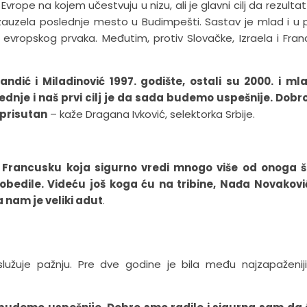
Evrope na kojem učestvuju u nizu, ali je glavni cilj da rezulta
a zauzela poslednje mesto u Budimpešti. Sastav je mlad i u
evropskog prvaka. Međutim, protiv Slovačke, Izraela i Fran
ndić i Miladinović 1997. godište, ostali su 2000. i ml
ednje i naš prvi cilj je da sada budemo uspešnije. Dob
 prisutan
– kaže Dragana Ivković, selektorka Srbije.
i na Francusku koja sigurno vredi mnogo više od onoga 
bedile. Videću još koga ću na tribine, Nađa Novakovi
nam je veliki adut
.
aslužuje pažnju. Pre dve godine je bila među najzapaženi