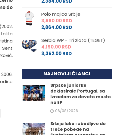
 ćemo
2,384.00
RSD
emo do
Polo majica Srbije
3,580.00
RSD
(2002,
2,864.00
RSD
Lolita
Serbia WP - Tri zlata (TEGET)
istina
4,190.00
RSD
, Sent
3,352.00
RSD
ković,
NAJNOVIJI ČLANCI
 2006.
godine
Srpske juniorke
deklasirale Portugal, sa
Izraelom za deveto mesto
na EP
06/08/2026
Srbija lako i ubedljivo do
treće pobede na