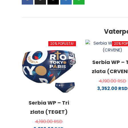
Vaterp
20% POPUSTA!
20% POP
Serbia WP – T
zlata (CRVEN
4,190.00
RSD
3,352.00
RSD
Ovaj
proizv
Serbia WP – Tri
ima
zlata (TEGET)
više
4,190.00
RSD
varijanti