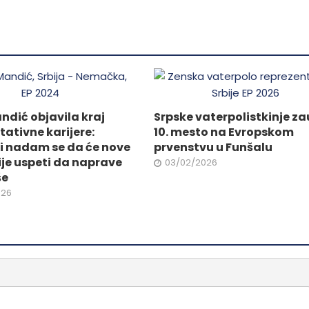
varijanti.
Opcije
da.
mogu
biti
izabrane
na
stranici
dić objavila kraj
Srpske vaterpolistkinje za
proizvoda.
tativne karijere:
10. mesto na Evropskom
i nadam se da će nove
prvenstvu u Funšalu
je uspeti da naprave
03/02/2026
še
026