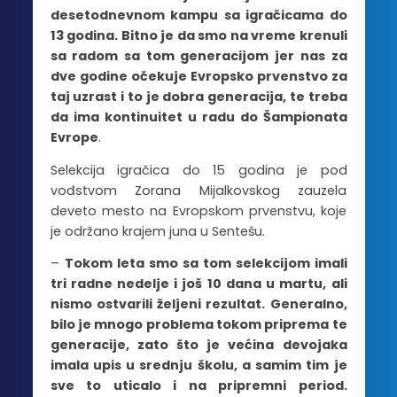
desetodnevnom kampu sa igračicama do
13 godina. Bitno je da smo na vreme krenuli
sa radom sa tom generacijom jer nas za
dve godine očekuje Evropsko prvenstvo za
taj uzrast i to je dobra generacija, te treba
da ima kontinuitet u radu do Šampionata
Evrope
.
Selekcija igračica do 15 godina je pod
vođstvom Zorana Mijalkovskog zauzela
deveto mesto na Evropskom prvenstvu, koje
je održano krajem juna u Sentešu.
–
Tokom leta smo sa tom selekcijom imali
tri radne nedelje i još 10 dana u martu, ali
nismo ostvarili željeni rezultat. Generalno,
bilo je mnogo problema tokom priprema te
generacije, zato što je većina devojaka
imala upis u srednju školu, a samim tim je
sve to uticalo i na pripremni period.