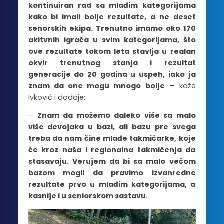
kontinuiran rad sa mlađim kategorijama
kako bi imali bolje rezultate, a ne deset
senorskih ekipa. Trenutno imamo oko 170
akitvnih igrača u svim kategorijama, što
ove rezultate tokom leta stavlja u realan
okvir trenutnog stanja i rezultat
generacije do 20 godina u uspeh, iako ja
znam da one mogu mnogo
bolje
– kaže
Ivković i dodaje:
–
Znam da možemo daleko više sa malo
više devojaka u bazi, ali bazu pre svega
treba da nam čine mlađe takmičarke, koje
će kroz naša i regionalna takmičenja da
stasavaju. Verujem da bi sa malo većom
bazom mogli da pravimo izvanredne
rezultate prvo u mlađim kategorijama, a
kasnije i u seniorskom sastavu
.