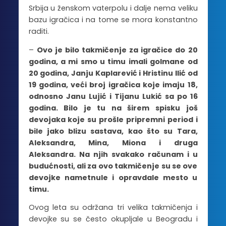
Srbija u ženskom vaterpolu i dalje nema veliku
bazu igračica i na tome se mora konstantno
raditi.
–
Ovo je bilo takmičenje za igračice do 20
godina, a mi smo u timu imali golmane od
20 godina, Janju Kaplarević i Hristinu Ilić od
19 godina, veći broj igračica koje imaju 18,
odnosno Janu Lujić i Tijanu Lukić sa po 16
godina. Bilo je tu na širem spisku još
devojaka koje su prošle pripremni period i
bile jako blizu sastava, kao što su Tara,
Aleksandra, Mina, Miona i druga
Aleksandra. Na njih svakako računam i u
budućnosti, ali za ovo takmičenje su se ove
devojke nametnule i opravdale mesto u
timu.
Ovog leta su održana tri velika takmičenja i
devojke su se često okupljale u Beogradu i