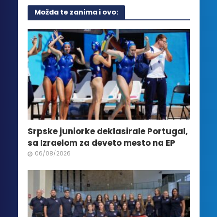
više
Možda te zanima i ovo:
varijanti.
Opcije
mogu
biti
izabrane
na
stranici
proizvoda.
Srpske juniorke deklasirale Portugal,
sa Izraelom za deveto mesto na EP
06/08/2026