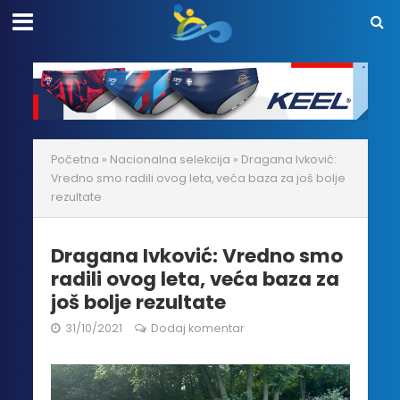
Početna
»
Nacionalna selekcija
»
Dragana Ivković:
Vredno smo radili ovog leta, veća baza za još bolje
rezultate
Dragana Ivković: Vredno smo
radili ovog leta, veća baza za
još bolje rezultate
31/10/2021
Dodaj komentar