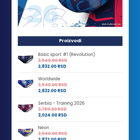
Proizvodi
Basic sport #1 (Revolution)
3,540.00
RSD
2,832.00
RSD
Worldwide
3,540.00
RSD
2,832.00
RSD
Serbia - Training 2026
3,780.00
RSD
3,024.00
RSD
Neon
3,540.00
RSD
2,832.00
RSD