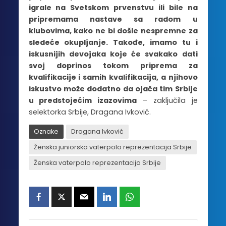
igrale na Svetskom prvenstvu ili bile na
pripremama nastave sa radom u
klubovima, kako ne bi došle nespremne za
sledeće okupljanje. Takođe, imamo tu i
iskusnijih devojaka koje će svakako dati
svoj doprinos tokom priprema za
kvalifikacije i samih kvalifikacija, a njihovo
iskustvo može dodatno da ojača tim Srbije
u predstojećim izazovima
– zaključila je
selektorka Srbije, Dragana Ivković.
Oznake
Dragana Ivković
Ženska juniorska vaterpolo reprezentacija Srbije
Ženska vaterpolo reprezentacija Srbije