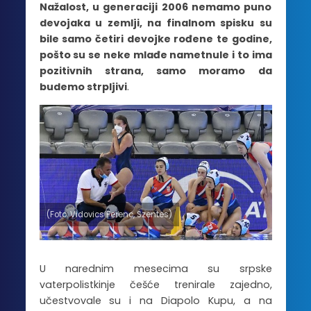
Nažalost, u generaciji 2006 nemamo puno
devojaka u zemlji, na finalnom spisku su
bile samo četiri devojke rođene te godine,
pošto su se neke mlađe nametnule i to ima
pozitivnih strana, samo moramo da
budemo strpljivi
.
(Foto: Vidovics Ferenc, Szentes)
U narednim mesecima su srpske
vaterpolistkinje češće trenirale zajedno,
učestvovale su i na Diapolo Kupu, a na