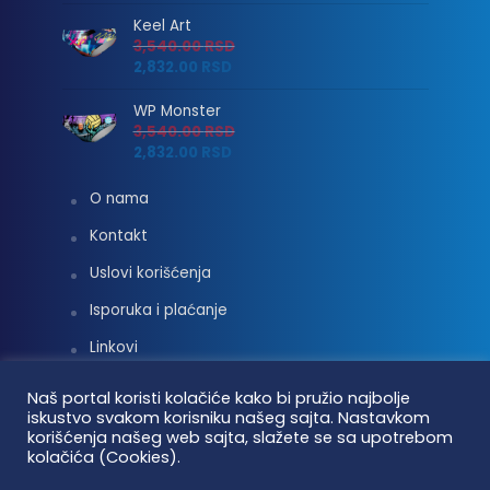
Keel Art
3,540.00
RSD
2,832.00
RSD
WP Monster
3,540.00
RSD
2,832.00
RSD
O nama
Kontakt
Uslovi korišćenja
Isporuka i plaćanje
Linkovi
Moj nalog
Naš portal koristi kolačiće kako bi pružio najbolje
iskustvo svakom korisniku našeg sajta. Nastavkom
korišćenja našeg web sajta, slažete se sa upotrebom
kolačića (Cookies).
Vaterpolo vesti © 2026. Sva prava zadržana.