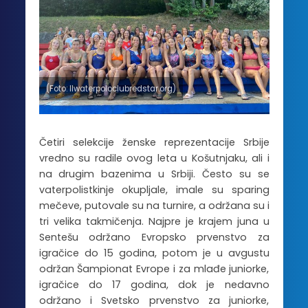
(Foto: llwaterpoloclubredstar.org)
Četiri selekcije ženske reprezentacije Srbije
vredno su radile ovog leta u Košutnjaku, ali i
na drugim bazenima u Srbiji. Često su se
vaterpolistkinje okupljale, imale su sparing
mečeve, putovale su na turnire, a održana su i
tri velika takmičenja. Najpre je krajem juna u
Sentešu održano Evropsko prvenstvo za
igračice do 15 godina, potom je u avgustu
održan Šampionat Evrope i za mlađe juniorke,
igračice do 17 godina, dok je nedavno
održano i Svetsko prvenstvo za juniorke,