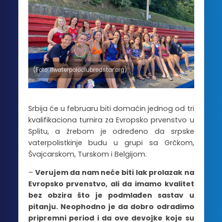
(Foto: llwaterpoloclubredstar.org)
Srbija će u februaru biti domaćin jednog od tri
kvalifikaciona turnira za Evropsko prvenstvo u
Splitu, a žrebom je određeno da srpske
vaterpolistkinje budu u grupi sa Grčkom,
Švajcarskom, Turskom i Belgijom.
–
Verujem da nam neće biti lak prolazak na
Evropsko prvenstvo, ali da imamo kvalitet
bez obzira što je podmlađen sastav u
pitanju. Neophodno je da dobro odradimo
pripremni period i da ove devojke koje su