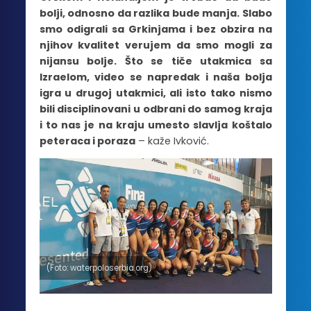
bolji, odnosno da razlika bude manja. Slabo
smo odigrali sa Grkinjama i bez obz
ira na
njihov kvalitet verujem da smo mogli za
nijansu bolje. Što se tiče utakmica sa
Izraelom, video se napredak i naša bolja
igra u drugoj utakmici, ali isto tako nismo
bili disciplinovani u odbrani do samog kraja
i to nas je na kraju umesto slavlja koštalo
peteraca i poraza
– kaže Ivković.
(Foto: waterpoloserbia.org)