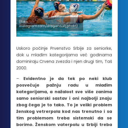
(Foto:
instagram.com/dragana.stj.photo)
Uskoro počinje Prvenstvo Srbije za seniorke,
dok u mlađim kategorijama već godinama
dominiraju Crvena zvezda i njen drugi tim, Taš
2000.
–
Evidentno je da tek po neki klub
posvećuje pažnju radu u mlađim
kategorijama, a nažalost sve više zanima
samo seniorski sastav i oni najbolji znaju
zbog čega je to tako. To je veliki problem
ženskog vetrerpola kod nas trenutno i sa
tim problemom treba sistemski da se
borimo. Ženskom vaterpolu u Srbiji treba