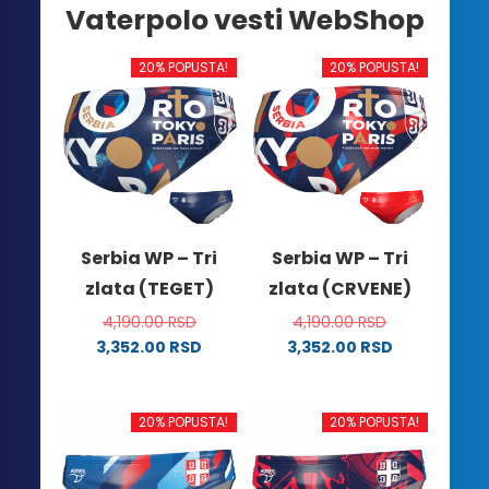
Vaterpolo vesti WebShop
20% POPUSTA!
20% POPUSTA!
Serbia WP – Tri
Serbia WP – Tri
zlata (TEGET)
zlata (CRVENE)
4,190.00
RSD
4,190.00
RSD
3,352.00
RSD
3,352.00
RSD
Ovaj
Ovaj
proizvod
proizvod
ima
ima
20% POPUSTA!
20% POPUSTA!
više
više
varijanti.
varijanti.