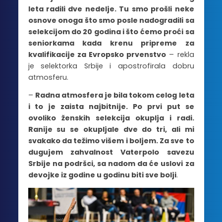
leta radili dve nedelje. Tu smo prošli neke
osnove onoga što smo posle nadogradili sa
selekcijom do 20 godina i što ćemo proći sa
seniorkama kada krenu pripreme za
kvalifikacije za Evropsko prvenstvo
– rekla
je selektorka Srbije i apostrofirala dobru
atmosferu.
–
Radna atmosfera je bila tokom celog leta
i to je zaista najbitnije. Po prvi put se
ovoliko ženskih selekcija okuplja i radi.
Ranije su se okupljale dve do tri, ali mi
svakako da težimo višem i boljem. Za sve to
dugujem zahvalnost Vaterpolo savezu
Srbije na podršci, sa nadom da će uslovi za
devojke iz godine u godinu biti sve bolji
.