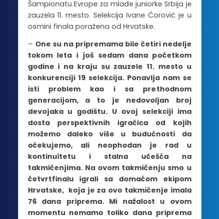
Šampionatu Evrope za mlađe juniorke Srbija je
zauzela 11. mesto. Selekcija Ivane Ćorović je u
osmini finala poražena od Hrvatske.
–
One su na pripremama bile četiri nedelje
tokom leta i još sedam dana početkom
godine i na kraju su zauzele 11. mesto u
konkurenciji 19 selekcija. Ponavlja nam se
isti problem kao i sa prethodnom
generacijom, a to je nedovoljan broj
devojaka u godištu. U ovoj selekciji ima
dosta perspektivnih igračica od kojih
možemo daleko više u budućnosti da
očekujemo, ali neophodan je rad u
kontinuitetu i stalna učešća na
takmičenjima. Na ovom takmičenju smo u
četvrtfinalu igrali sa domaćom ekipom
Hrvatske, koja je za ovo takmičenje imala
76 dana priprema. Mi nažalost u ovom
momentu nemamo toliko dana priprema