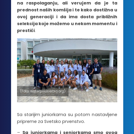
na raspolaganju, ali verujem da je ta
prednost naših komšija i te kako dostižna u
ovoj generaciji i da ima dosta približnih
selekcija koje možemo u nekom momentu i
prestići
.
(Foto: waterpoloserbia.org)
Sa starijim juniorkama su potom nastavljene
pripreme za Svetsko prvenstvo.
–
Sa juniorkama i seniorkama smo ovog