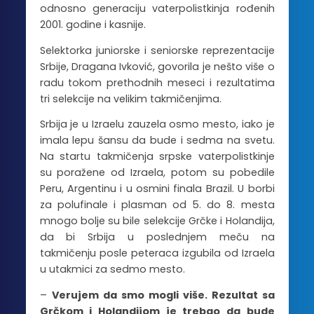
odnosno generaciju vaterpolistkinja rođenih
2001. godine i kasnije.
Selektorka juniorske i seniorske reprezentacije
Srbije, Dragana Ivković, govorila je nešto više o
radu tokom prethodnih meseci i rezultatima
tri selekcije na velikim takmičenjima.
Srbija je u Izraelu zauzela osmo mesto, iako je
imala lepu šansu da bude i sedma na svetu.
Na startu takmičenja srpske vaterpolistkinje
su poražene od Izraela, potom su pobedile
Peru, Argentinu i u osmini finala Brazil. U borbi
za polufinale i plasman od 5. do 8. mesta
mnogo bolje su bile selekcije Grčke i Holandija,
da bi Srbija u poslednjem meču na
takmičenju posle peteraca izgubila od Izraela
u utakmici za sedmo mesto.
–
Verujem da smo mogli više. Rezultat sa
Grčkom i Holandijom je trebao da bude