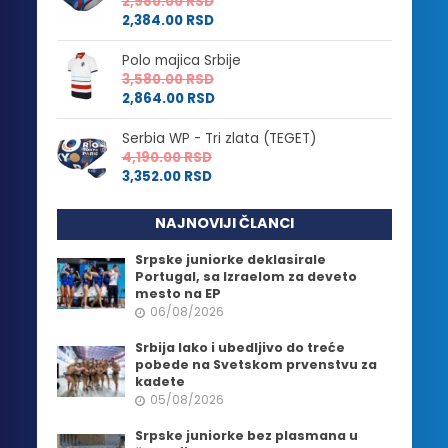
2,980.00
RSD
2,384.00
RSD
Polo majica Srbije
3,580.00
RSD
2,864.00
RSD
Serbia WP - Tri zlata (TEGET)
4,190.00
RSD
3,352.00
RSD
NAJNOVIJI ČLANCI
Srpske juniorke deklasirale
Portugal, sa Izraelom za deveto
mesto na EP
06/08/2026
Srbija lako i ubedljivo do treće
pobede na Svetskom prvenstvu za
kadete
05/08/2026
Srpske juniorke bez plasmana u