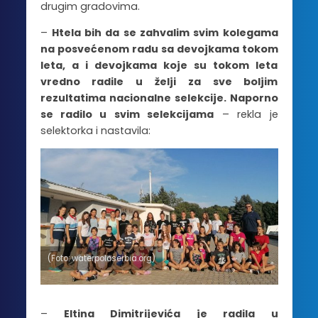
drugim gradovima.
–
Htela bih da se zahvalim svim kolegama
na posvećenom radu sa devojkama tokom
leta, a i devojkama koje su tokom leta
vredno radile u želji za sve boljim
rezultatima nacionalne selekcije. Naporno
se radilo u svim selekcijama
– rekla je
selektorka i nastavila:
(Foto: waterpoloserbia.org)
–
Eltina Dimitrijevića je radila u