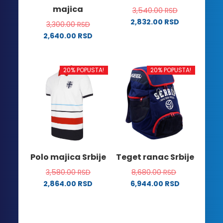
majica
3,540.00
RSD
proizvoda.
proizvoda.
2,832.00
RSD
3,300.00
RSD
Ovaj
2,640.00
RSD
proizvod
Ovaj
ima
proizvod
više
ima
20% POPUSTA!
20% POPUSTA!
varijanti.
više
Opcije
varijanti.
mogu
Opcije
biti
mogu
izabrane
biti
na
izabrane
stranici
na
Polo majica Srbije
Teget ranac Srbije
proizvoda.
stranici
3,580.00
RSD
8,680.00
RSD
proizvoda.
2,864.00
RSD
6,944.00
RSD
Ovaj
proizvod
ima