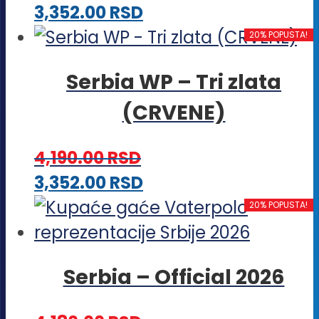
Ovaj
3,352.00
RSD
proizvod
20% POPUSTA!
ima
Serbia WP – Tri zlata
više
(CRVENE)
varijanti.
Opcije
4,190.00
RSD
mogu
Ovaj
3,352.00
RSD
biti
proizvod
20% POPUSTA!
izabrane
ima
na
više
stranici
Serbia – Official 2026
varijanti.
proizvoda.
Opcije