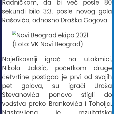
Radničkom, da bi već posle 80
sekundi bilo 3:3, posle novog gola
Rašovića, odnosno Draška Gogova.
(Foto: VK Novi Beograd)
Najefikasniji igrač na utakmici,
Nikola Jakšić, početkom druge
četvrtine postigao je prvi od svojih
pet golova, su igrači Uroša
Stevanovića ponovo stigli do
vođstva preko Brankovića i Toholja.
Nastavljena je rezultatska