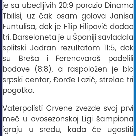
je sa ubedljivih 20:9 porazio Dinamo
Tbilisi, uz čak osam golova Janisa
Funtulisa, dok je Filip Filipović dodao
tri. Barseloneta je u Španiji savladala
splitski Jadran rezultatom 11:5, dok
su Breša i Ferencvaroš podelili
bodove (8:8), a raspoložen je bio
srpski centar, Đorđe Lazić, strelac tri
pogotka.
Vaterpolisti Crvene zvezde svoj prvi
meč u ovosezonskoj Ligi šampiona
igraju u sredu, kada će ugostiti