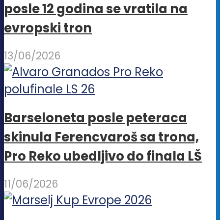
posle 12 godina se vratila na
evropski tron
13/06/2026
Barseloneta posle peteraca
skinula Ferencvaroš sa trona,
Pro Reko ubedljivo do finala LŠ
11/06/2026