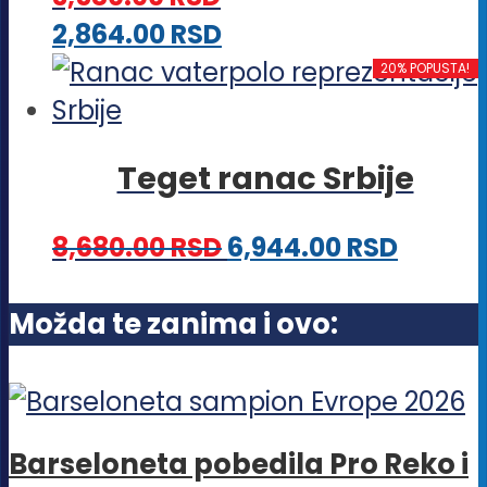
mogu
Ovaj
2,864.00
RSD
biti
proizvod
20% POPUSTA!
izabrane
ima
na
više
stranici
Teget ranac Srbije
varijanti.
proizvoda.
Opcije
8,680.00
RSD
6,944.00
RSD
mogu
biti
Možda te zanima i ovo:
izabrane
na
stranici
proizvoda.
Barseloneta pobedila Pro Reko i