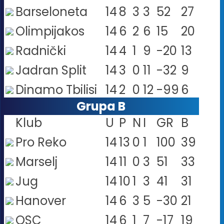
Barseloneta
14
8
3
3
52
27
Olimpijakos
14
6
2
6
15
20
Radnički
14
4
1
9
-20
13
Jadran Split
14
3
0
11
-32
9
Dinamo Tbilisi
14
2
0
12
-99
6
Grupa B
Klub
U
P
N
I
GR
B
Pro Reko
14
13
0
1
100
39
Marselj
14
11
0
3
51
33
Jug
14
10
1
3
41
31
Hanover
14
6
3
5
-30
21
OSC
14
6
1
7
-17
19