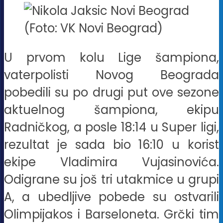
(Foto: VK Novi Beograd)
U prvom kolu Lige šampiona,
vaterpolisti Novog Beograda
pobedili su po drugi put ove sezone
aktuelnog šampiona, ekipu
Radničkog, a posle 18:14 u Super ligi,
rezultat je sada bio 16:10 u korist
ekipe Vladimira Vujasinovića.
Odigrane su još tri utakmice u grupi
A, a ubedljive pobede su ostvarili
Olimpijakos i Barseloneta. Grčki tim