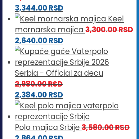
3,344.00
RSD
Keel
mornarska majica
3,300.00
RSD
2,640.00
RSD
Serbia - Official za decu
2,980.00
RSD
2,384.00
RSD
Polo majica Srbije
3,580.00
RSD
2,864.00
RSD