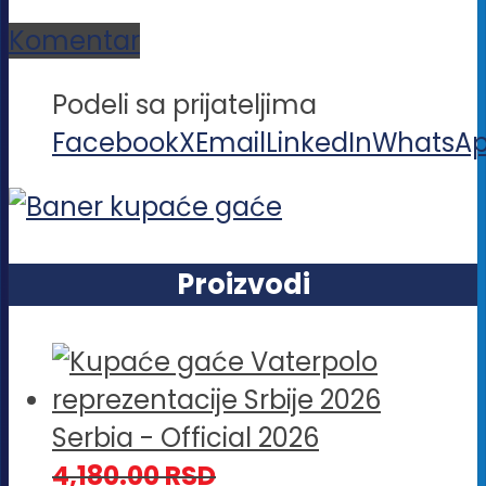
Komentar
Podeli sa prijateljima
Facebook
X
Email
LinkedIn
WhatsA
Proizvodi
Serbia - Official 2026
4,180.00
RSD