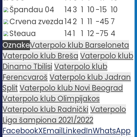
Špandau 04
14
3
1
10
-15
10
Crvena zvezda
14
2
1
11
-45
7
Steaua
14
1
1
12
-75
4
Oznake
Vaterpolo klub Barseloneta
Vaterpolo klub Breša
Vaterpolo klub
Dinamo Tbilisi
Vaterpolo klub
Ferencvaroš
Vaterpolo klub Jadran
Split
Vaterpolo klub Novi Beograd
Vaterpolo klub Olimpijakos
Vaterpolo klub Radnički
Vaterpolo
Liga šampiona 2021/2022
Facebook
X
Email
LinkedIn
WhatsApp