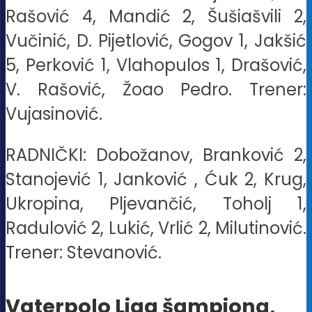
Rašović 4, Mandić 2, Šušiašvili 2,
Vučinić, D. Pijetlović, Gogov 1, Jakšić
5, Perković 1, Vlahopulos 1, Drašović,
V. Rašović, Žoao Pedro. Trener:
Vujasinović.
RADNIČKI: Dobožanov, Branković 2,
Stanojević 1, Janković , Ćuk 2, Krug,
Ukropina, Pljevančić, Toholj 1,
Radulović 2, Lukić, Vrlić 2, Milutinović.
Trener: Stevanović.
Vaterpolo Liga šampiona,