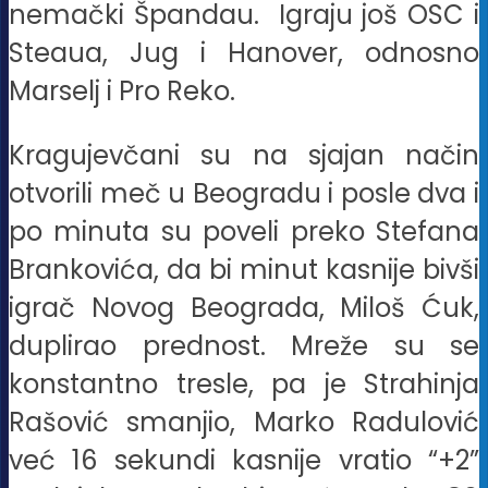
nemački Špandau. Igraju još OSC i
Steaua, Jug i Hanover, odnosno
Marselj i Pro Reko.
Kragujevčani su na sjajan način
otvorili meč u Beogradu i posle dva i
po minuta su poveli preko Stefana
Brankovića, da bi minut kasnije bivši
igrač Novog Beograda, Miloš Ćuk,
duplirao prednost. Mreže su se
konstantno tresle, pa je Strahinja
Rašović smanjio, Marko Radulović
već 16 sekundi kasnije vratio “+2”