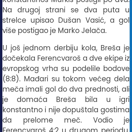
Na drugoj strani se dva puta u
strelce upisao Dušan Vasić, a gol
više postigao je Marko Jelača.
U još jednom derbiju kola, Breša je
dočekala Ferencvaroš a dve ekipe iz
evropskog vrha su podelile bodove
(8:8). Mađari su tokom većeg dela
meča imali gol do dva prednosti, ali
je domaća Breša bila u igri
konstantno i nije dopuštala gostima
da prelome meč. Vodio je
Ferencvaroš 4:2 u drugom periodu,