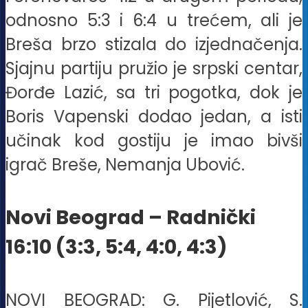
odnosno 5:3 i 6:4 u trećem, ali je
Breša brzo stizala do izjednačenja.
Sjajnu partiju pružio je srpski centar,
Đorđe Lazić, sa tri pogotka, dok je
Boris Vapenski dodao jedan, a isti
učinak kod gostiju je imao bivši
igrač Breše, Nemanja Ubović.
Novi Beograd – Radnički
16:10 (3:3, 5:4, 4:0, 4:3)
NOVI BEOGRAD: G. Pijetlović, S.