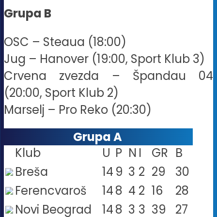
Grupa B
OSC – Steaua (18:00)
Jug – Hanover (19:00, Sport Klub 3)
Crvena zvezda – Špandau 04
(20:00, Sport Klub 2)
Marselj – Pro Reko (20:30)
Grupa A
Klub
U
P
N
I
GR
B
Breša
14
9
3
2
29
30
Ferencvaroš
14
8
4
2
16
28
Novi Beograd
14
8
3
3
39
27