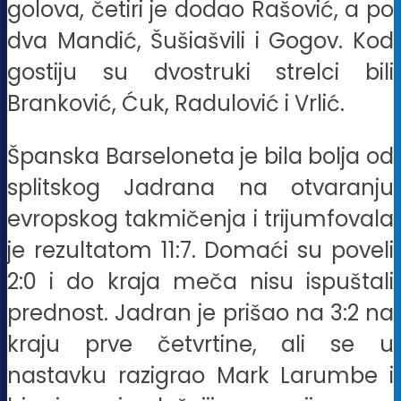
golova, četiri je dodao Rašović, a po
dva Mandić, Šušiašvili i Gogov. Kod
gostiju su dvostruki strelci bili
Branković, Ćuk, Radulović i Vrlić.
Španska Barseloneta je bila bolja od
splitskog Jadrana na otvaranju
evropskog takmičenja i trijumfovala
je rezultatom 11:7. Domaći su poveli
2:0 i do kraja meča nisu ispuštali
prednost. Jadran je prišao na 3:2 na
kraju prve četvrtine, ali se u
nastavku razigrao Mark Larumbe i