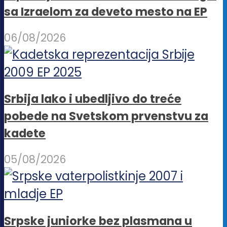
sa Izraelom za deveto mesto na EP
06/08/2026
Srbija lako i ubedljivo do treće
pobede na Svetskom prvenstvu za
kadete
05/08/2026
Srpske juniorke bez plasmana u