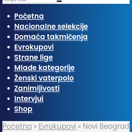
Početna
Nacionalne selekcije
Domaća takmičenja
Evrokupovi
Strane lige
Mlađe kategorije
Ženski vaterpolo
Zanimljivosti
Intervjui
Shop
Početna
»
Evrokupovi
»
Novi Beograd