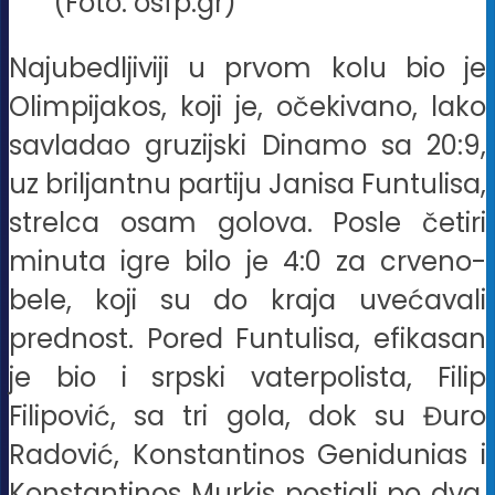
(Foto: osfp.gr)
Najubedljiviji u prvom kolu bio je
Olimpijakos, koji je, očekivano, lako
savladao gruzijski Dinamo sa 20:9,
uz briljantnu partiju Janisa Funtulisa,
strelca osam golova. Posle četiri
minuta igre bilo je 4:0 za crveno-
bele, koji su do kraja uvećavali
prednost. Pored Funtulisa, efikasan
je bio i srpski vaterpolista, Filip
Filipović, sa tri gola, dok su Đuro
Radović, Konstantinos Genidunias i
Konstantinos Murkis postigli po dva.