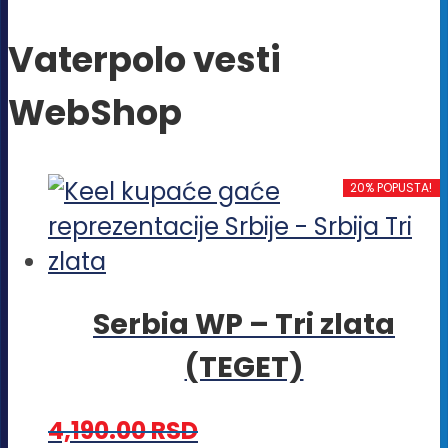
Vaterpolo vesti
WebShop
20% POPUSTA!
Serbia WP – Tri zlata
(TEGET)
4,190.00
RSD