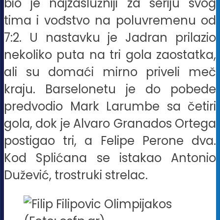
bio je najzaslužniji za seriju svog
tima i vođstvo na poluvremenu od
7:2. U nastavku je Jadran prilazio
nekoliko puta na tri gola zaostatka,
ali su domaći mirno priveli meč
kraju. Barselonetu je do pobede
predvodio Mark Larumbe sa četiri
gola, dok je Alvaro Granados Ortega
postigao tri, a Felipe Perone dva.
Kod Splićana se istakao Antonio
Dužević, trostruki strelac.