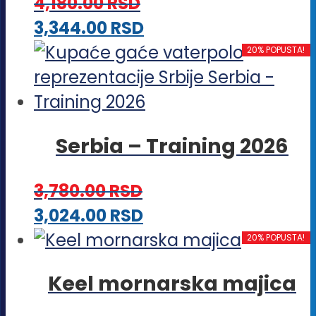
4,180.00
RSD
mogu
Ovaj
3,344.00
RSD
biti
proizvod
20% POPUSTA!
izabrane
ima
na
više
stranici
varijanti.
proizvoda.
Serbia – Training 2026
Opcije
mogu
3,780.00
RSD
biti
Ovaj
3,024.00
RSD
izabrane
proizvod
20% POPUSTA!
na
ima
stranici
Keel mornarska majica
više
proizvoda.
varijanti.