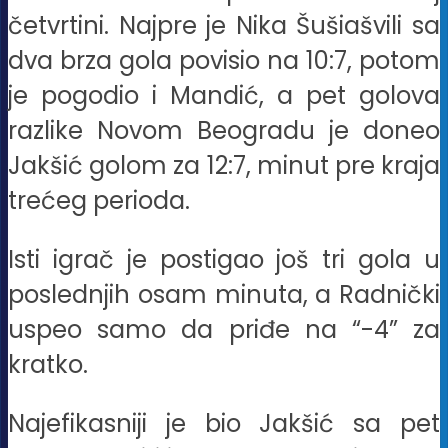
četvrtini. Najpre je Nika Šušiašvili sa
dva brza gola povisio na 10:7, potom
je pogodio i Mandić, a pet golova
razlike Novom Beogradu je doneo
Jakšić golom za 12:7, minut pre kraja
trećeg perioda.
Isti igrač je postigao još tri gola u
poslednjih osam minuta, a Radnički
uspeo samo da priđe na “-4” za
kratko.
Najefikasniji je bio Jakšić sa pet