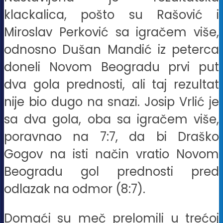
klackalica, pošto su Rašović i
Miroslav Perković sa igračem više,
odnosno Dušan Mandić iz peterca
doneli Novom Beogradu prvi put
dva gola prednosti, ali taj rezultat
nije bio dugo na snazi. Josip Vrlić je
sa dva gola, oba sa igračem više,
poravnao na 7:7, da bi Draško
Gogov na isti način vratio Novom
Beogradu gol prednosti pred
odlazak na odmor (8:7).
Domaći su meč prelomili u trećoj