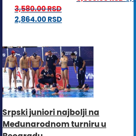
3,580.00
RSD
Ovaj
2,864.00
RSD
proizvod
ima
više
varijanti.
Opcije
mogu
biti
izabrane
Srpski juniori najbolji na
na
Međunarodnom turniru u
stranici
proizvoda.