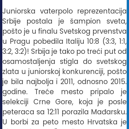
Juniorska vaterpolo reprezentacija
Srbije postala je šampion sveta,
pošto je u finalu Svetskog prvenstva
u Pragu pobedila Italiju 10:8 (3:3, 1:1,
3:2, 3:2)! Srbija je tako po treći put od
osamostaljenja stigla do svetskog
zlata u juniorskoj konkurenciji, pošto
je bila najbolja i 2011, odnosno 2015.
godine. Treće mesto pripalo je
selekciji Crne Gore, koja je posle
peteraca sa 12:11 porazila Mađarsku.
U borbi za peto mesto Hrvatska je