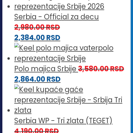
Serbia - Official za decu
2,980.00
RSD
2,384.00
RSD
Polo majica Srbije
3,580.00
RSD
2,864.00
RSD
Serbia WP - Tri zlata (TEGET)
4,190.00
RSD