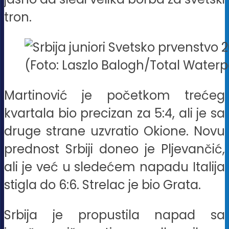
tron.
(Foto: Laszlo Balogh/Total Waterp
Martinović je početkom trećeg
kvartala bio precizan za 5:4, ali je sa
druge strane uzvratio Okione. Novu
prednost Srbiji doneo je Pljevančić,
ali je već u sledećem napadu Italija
stigla do 6:6. Strelac je bio Grata.
Srbija je propustila napad sa