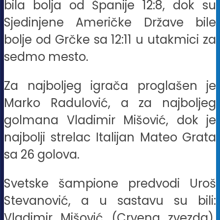
bila bolja od Španije 12:8, dok su
Sjedinjene Američke Države bile
bolje od Grčke sa 12:11 u utakmici za
sedmo mesto.
Za najboljeg igrača proglašen je
Marko Radulović, a za najboljeg
golmana Vladimir Mišović, dok je
najbolji strelac Italijan Mateo Grata
sa 26 golova.
Svetske šampione predvodi Uroš
Stevanović, a u sastavu su bili:
Vladimir Mišović (Crvena zvezda),