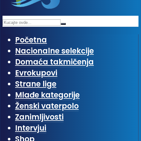
Početna
Nacionalne selekcije
Domaća takmičenja
Evrokupovi
Strane lige
Mlađe kategorije
Ženski vaterpolo
Zanimljivosti
Intervjui
Shop