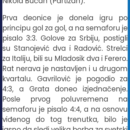
Nikola Bućan (Partizan).
Prva deonice je donela igru po
principu gol za gol, a na semaforu je
pisalo 3:3. Golove za Srbiju, postigli
su Stanojević dva i Radović. Strelci
za Italiju, bili su Mladosik dva i Ferero.
Rat nerava je nastavljen i u drugom
kvartalu. Gavrilović je pogodio za
4:3, a Grata doneo izjednačenje.
Posle prvog poluvremena na
semaforu je pisalo 4:4, a na osnovu
viđenog do tog trenutka, bilo je
jasno da sledi velika borba za svetski