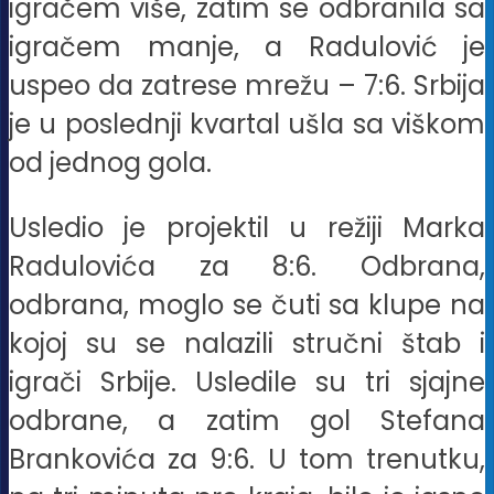
igračem više, zatim se odbranila sa
igračem manje, a Radulović je
uspeo da zatrese mrežu – 7:6. Srbija
je u poslednji kvartal ušla sa viškom
od jednog gola.
Usledio je projektil u režiji Marka
Radulovića za 8:6. Odbrana,
odbrana, moglo se čuti sa klupe na
kojoj su se nalazili stručni štab i
igrači Srbije. Usledile su tri sjajne
odbrane, a zatim gol Stefana
Brankovića za 9:6. U tom trenutku,