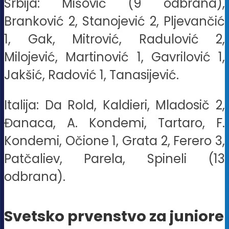
Srbija: Mišović (9 odbrana),
Branković 2, Stanojević 2, Pljevančić
1, Gak, Mitrović, Radulović 2,
Milojević, Martinović 1, Gavrilović 1,
Jakšić, Radović 1, Tanasijević.
Italija: Da Rold, Kaldieri, Mladosič 2,
Đanaca, A. Kondemi, Tartaro, F.
Kondemi, Očione 1, Grata 2, Ferero 3,
Patčaliev, Parela, Spineli (13
odbrana).
Svetsko prvenstvo za juniore