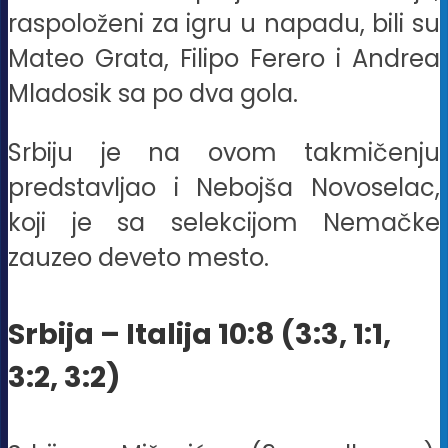
raspoloženi za igru u napadu, bili su
Mateo Grata, Filipo Ferero i Andrea
Mladosik sa po dva gola.
Srbiju je na ovom takmičenju
predstavljao i Nebojša Novoselac,
koji je sa selekcijom Nemačke
zauzeo deveto mesto.
Srbija – Italija 10:8 (3:3, 1:1,
3:2, 3:2)