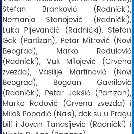
Stefan Branković (Radnički),
Nemanja Stanojević (Radnički),
Luka Pljevančić (Radnički), Stefan
Gak (Partizan), Petar Mitrović (Novi
Beograd), Marko Radulović
(Radnički), Vuk Milojević (Crvena
zvezda), Vasilije Martinović (Novi
Beograd), Bogdan Gavrilović
(Radnički), Petar Jakšić (Partizan),
Marko Radović (Crvena zvezda) i
Miloš Popadić (Nais), dok su u Pragu
bili i Jovan Tanasijević (Radnički) i