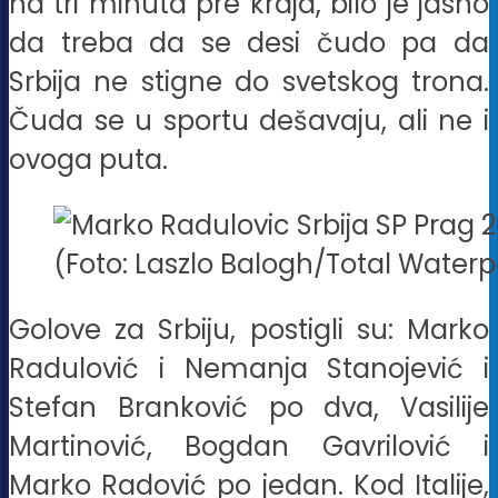
na tri minuta pre kraja, bilo je jasno
da treba da se desi čudo pa da
Srbija ne stigne do svetskog trona.
Čuda se u sportu dešavaju, ali ne i
ovoga puta.
(Foto: Laszlo Balogh/Total Waterp
Golove za Srbiju, postigli su: Marko
Radulović i Nemanja Stanojević i
Stefan Branković po dva, Vasilije
Martinović, Bogdan Gavrilović i
Marko Radović po jedan. Kod Italije,