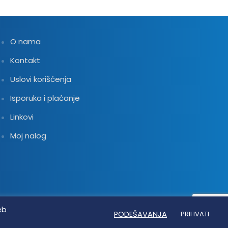
O nama
Kontakt
Uslovi korišćenja
Isporuka i plaćanje
Linkovi
Moj nalog
eb
PODEŠAVANJA
PRIHVATI