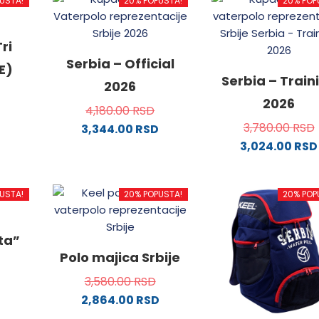
USTA!
20% POPUSTA!
20% POP
ri
Serbia – Official
E)
Serbia – Train
2026
2026
4,180.00
RSD
3,780.00
RSD
3,344.00
RSD
3,024.00
RSD
od
Ovaj
proizvod
Ovaj
ima
proizvo
USTA!
20% POPUSTA!
20% POP
.
više
ima
varijanti.
više
Opcije
varijanti
ata”
mogu
Opcije
Polo majica Srbije
ne
biti
mogu
3,580.00
RSD
izabrane
biti
2,864.00
RSD
na
izabran
da.
od
stranici
Ovaj
na