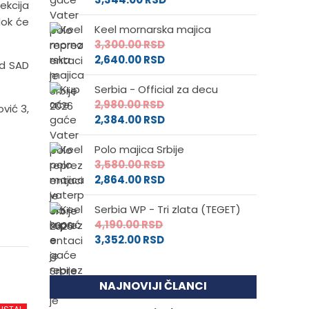
ekcija
dok će
Keel mornarska majica
3,300.00
RSD
2,640.00
RSD
od SAD
Serbia - Official za decu
2,980.00
RSD
ović 3,
2,384.00
RSD
Polo majica Srbije
3,580.00
RSD
2,864.00
RSD
Serbia WP - Tri zlata (TEGET)
4,190.00
RSD
3,352.00
RSD
NAJNOVIJI ČLANCI