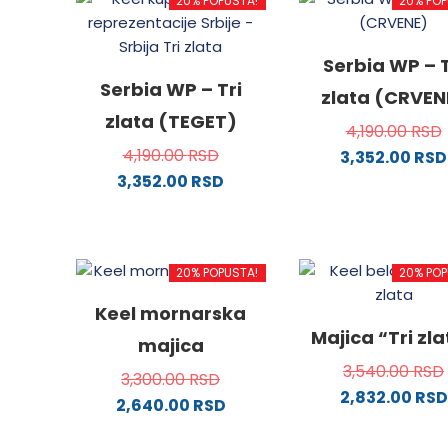
20% POPUSTA!
20% POP
Serbia WP – T
Serbia WP – Tri
zlata (CRVEN
zlata (TEGET)
4,190.00
RSD
4,190.00
RSD
3,352.00
RSD
3,352.00
RSD
Ovaj
Ovaj
proizv
proizvod
ima
ima
više
20% POPUSTA!
20% POP
više
varijanti
varijanti.
Opcije
Keel mornarska
Opcije
mogu
Majica “Tri zl
majica
mogu
biti
3,540.00
RSD
biti
izabra
3,300.00
RSD
2,832.00
RSD
izabrane
na
2,640.00
RSD
na
stranici
Ovaj
Ovaj
stranici
proizvo
proizv