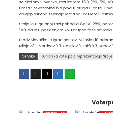
selekcijom Slovačke, rezultatom 15:0 (2:0, 5:0, 4:
Uroša Stevanovića biti prva ili druga u grupi. Prv
drugoplasirana selekcija igrati sa Brazilom u osmini
Srbija je u grupnoj fazi pobedila Češku 28:0, poto
14:9, da bi u poslednjem kolu grupne faze savladala 
Protiv Slovačke je igrao sastav: Mišović (10 odbrana)
Milojević 1, Martinović 3, Gavrilović, Jakšić 3, Radovi
Oznake
Juniorska vaterpolo reprezentacija Srbije
Vaterp