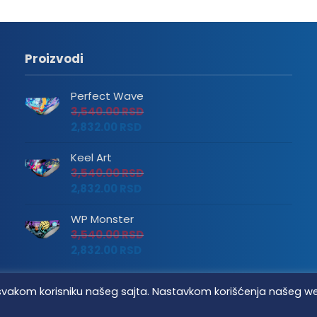
Proizvodi
Perfect Wave
3,540.00
RSD
2,832.00
RSD
Keel Art
3,540.00
RSD
2,832.00
RSD
WP Monster
3,540.00
RSD
2,832.00
RSD
tvo svakom korisniku našeg sajta. Nastavkom korišćenja našeg w