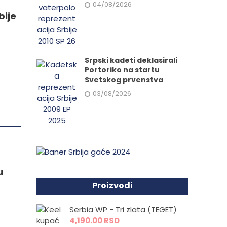
04/08/2026
bije
da.
Srpski kadeti deklasirali
Portoriko na startu
Svetskog prvenstva
03/08/2026
u
Proizvodi
Serbia WP - Tri zlata (TEGET)
4,190.00
RSD