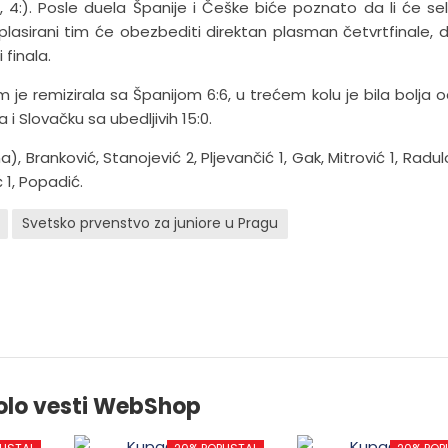
0, 4:). Posle duela Španije i Češke biće poznato da li će sel
oplasirani tim će obezbediti direktan plasman četvrtfinale, 
 finala.
m je remizirala sa Španijom 6:6, u trećem kolu je bila bolja 
i Slovačku sa ubedljivih 15:0.
, Branković, Stanojević 2, Pljevančić 1, Gak, Mitrović 1, Radul
ć 1, Popadić.
Svetsko prvenstvo za juniore u Pragu
olo vesti WebShop