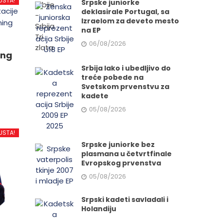
USTA!
Srpske juniorke
deklasirale Portugal, sa
Izraelom za deveto mesto
na EP
06/08/2026
ing
Srbija lako i ubedljivo do
treće pobede na
Svetskom prvenstvu za
kadete
05/08/2026
d
USTA!
Srpske juniorke bez
plasmana u četvrtfinale
.
Evropskog prvenstva
05/08/2026
Srpski kadeti savladali i
e
Holandiju