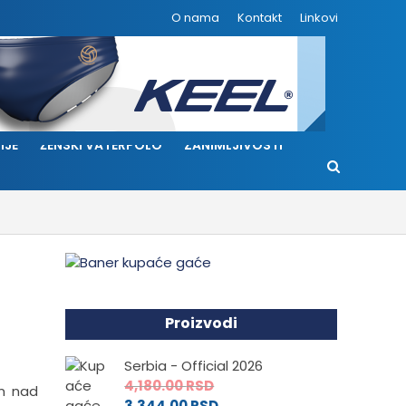
O nama
Kontakt
Linkovi
IJE
ŽENSKI VATERPOLO
ZANIMLJIVOSTI
Proizvodi
Serbia - Official 2026
4,180.00
RSD
om nad
3,344.00
RSD