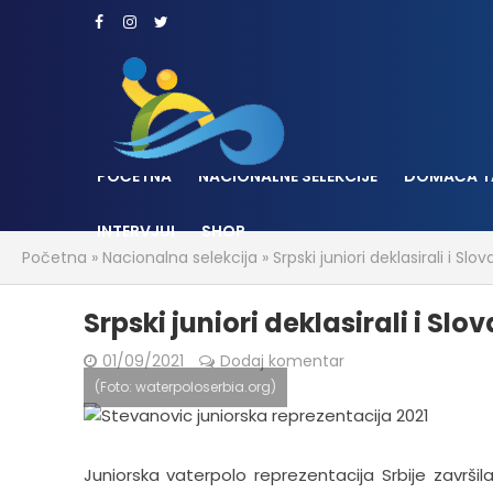
POČETNA
NACIONALNE SELEKCIJE
DOMAĆA T
INTERVJUI
SHOP
Početna
»
Nacionalna selekcija
»
Srpski juniori deklasirali i Slo
Srpski juniori deklasirali i Slo
01/09/2021
Dodaj komentar
(Foto: waterpoloserbia.org)
Juniorska vaterpolo reprezentacija Srbije zavr