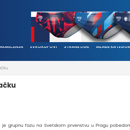
AKMIČENJA
EVROKUPOVI
STRANE LIGE
MLAĐE KATEGOR
vačku
vačku
šila je grupnu fazu na Svetskom prvenstvu u Pragu pobed