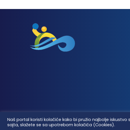
Naš portal koristi kolačiće kako bi pružio najbolje iskus
sajta, slažete se sa upotrebom kolačića (Cookies).
Vaterpolo vesti © 2026. Sva prava zadržana.