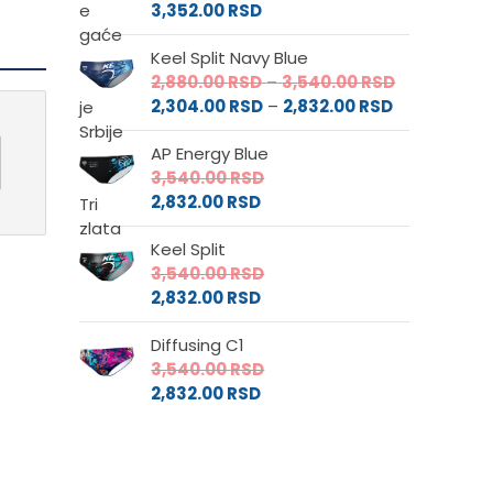
3,352.00
RSD
Keel Split Navy Blue
Raspon
2,880.00
RSD
–
3,540.00
RSD
Raspon
cena:
2,304.00
RSD
–
2,832.00
RSD
cena:
od
AP Energy Blue
od
2,880.00 RS
3,540.00
RSD
2,304.00 RS
do
2,832.00
RSD
do
3,540.00 RS
2,832.00 RSD
Keel Split
3,540.00
RSD
2,832.00
RSD
Diffusing C1
3,540.00
RSD
2,832.00
RSD