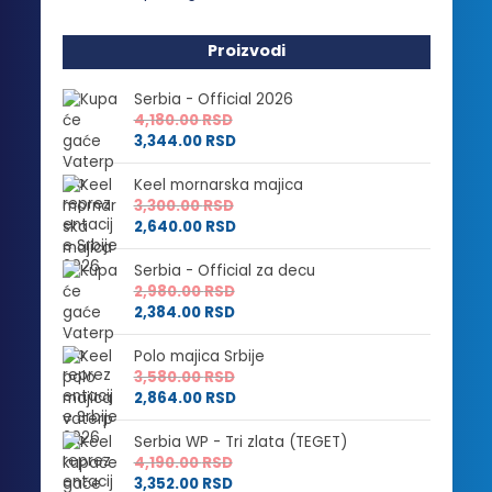
Proizvodi
Serbia - Official 2026
4,180.00
RSD
3,344.00
RSD
Keel mornarska majica
3,300.00
RSD
2,640.00
RSD
Serbia - Official za decu
2,980.00
RSD
2,384.00
RSD
Polo majica Srbije
3,580.00
RSD
2,864.00
RSD
Serbia WP - Tri zlata (TEGET)
4,190.00
RSD
3,352.00
RSD