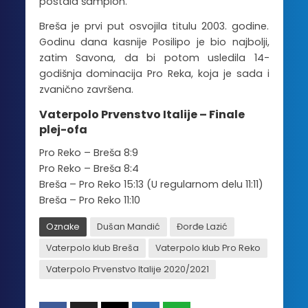
postala šampion.
Breša je prvi put osvojila titulu 2003. godine.
Godinu dana kasnije Posilipo je bio najbolji,
zatim Savona, da bi potom usledila 14-
godišnja dominacija Pro Reka, koja je sada i
zvanično završena.
Vaterpolo Prvenstvo Italije – Finale
plej-ofa
Pro Reko – Breša 8:9
Pro Reko – Breša 8:4
Breša – Pro Reko 15:13 (U regularnom delu 11:11)
Breša – Pro Reko 11:10
Oznake
Dušan Mandić
Đorđe Lazić
Vaterpolo klub Breša
Vaterpolo klub Pro Reko
Vaterpolo Prvenstvo Italije 2020/2021