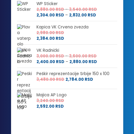
WP Sticker
Raspon
2,880.00
RSD
–
3,540.00
RSD
Raspon
cena:
2,304.00
RSD
–
2,832.00
RSD
cena:
od
od
2,880.00 RSD
Kapica VK Crvena zvezda
2,304.00 RSD
do
2,980.00
RSD
do
3,540.00 RSD
2,384.00
RSD
2,832.00 RSD
VK Radnički
Raspon
3,000.00
RSD
–
3,600.00
RSD
cena:
Raspon
2,400.00
RSD
–
2,880.00
RSD
od
cena:
3,000.00 RSD
od
Peškir reprezentacije Srbije 150 x 100
do
2,400.00 RSD
3,480.00
RSD
2,784.00
RSD
3,600.00 RSD
do
2,880.00 RSD
Majica AP Logo
3,240.00
RSD
2,592.00
RSD