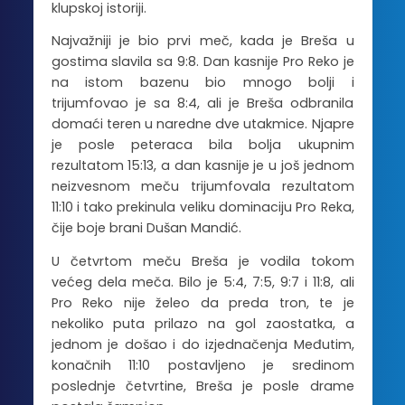
klupskoj istoriji.
Najvažniji je bio prvi meč, kada je Breša u
gostima slavila sa 9:8. Dan kasnije Pro Reko je
na istom bazenu bio mnogo bolji i
trijumfovao je sa 8:4, ali je Breša odbranila
domaći teren u naredne dve utakmice. Njapre
je posle peteraca bila bolja ukupnim
rezultatom 15:13, a dan kasnije je u još jednom
neizvesnom meču trijumfovala rezultatom
11:10 i tako prekinula veliku dominaciju Pro Reka,
čije boje brani Dušan Mandić.
U četvrtom meču Breša je vodila tokom
većeg dela meča. Bilo je 5:4, 7:5, 9:7 i 11:8, ali
Pro Reko nije želeo da preda tron, te je
nekoliko puta prilazo na gol zaostatka, a
jednom je došao i do izjednačenja Međutim,
konačnih 11:10 postavljeno je sredinom
poslednje četvrtine, Breša je posle drame