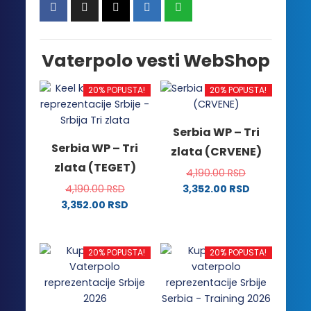
Vaterpolo vesti WebShop
20% POPUSTA!
20% POPUSTA!
Serbia WP – Tri
Serbia WP – Tri
zlata (CRVENE)
zlata (TEGET)
4,190.00
RSD
4,190.00
RSD
3,352.00
RSD
Ovaj
3,352.00
RSD
Ovaj
proizvod
proizvod
ima
ima
više
20% POPUSTA!
20% POPUSTA!
više
varijanti.
varijanti.
Opcije
Opcije
mogu