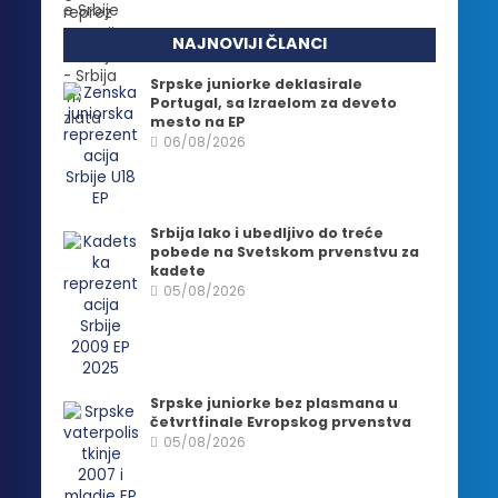
NAJNOVIJI ČLANCI
Srpske juniorke deklasirale
Portugal, sa Izraelom za deveto
mesto na EP
06/08/2026
Srbija lako i ubedljivo do treće
pobede na Svetskom prvenstvu za
kadete
05/08/2026
Srpske juniorke bez plasmana u
četvrtfinale Evropskog prvenstva
05/08/2026