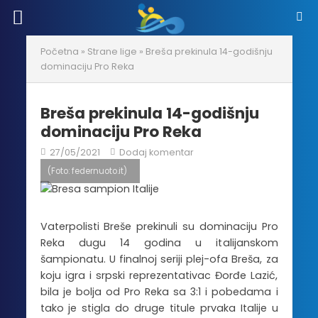
Početna
»
Strane lige
»
Breša prekinula 14-godišnju
dominaciju Pro Reka
Breša prekinula 14-godišnju
dominaciju Pro Reka
27/05/2021
Dodaj komentar
(Foto: federnuoto.it)
Vaterpolisti Breše prekinuli su dominaciju Pro
Reka dugu 14 godina u italijanskom
šampionatu. U finalnoj seriji plej-ofa Breša, za
koju igra i srpski reprezentativac Đorđe Lazić,
bila je bolja od Pro Reka sa 3:1 i pobedama i
tako je stigla do druge titule prvaka Italije u