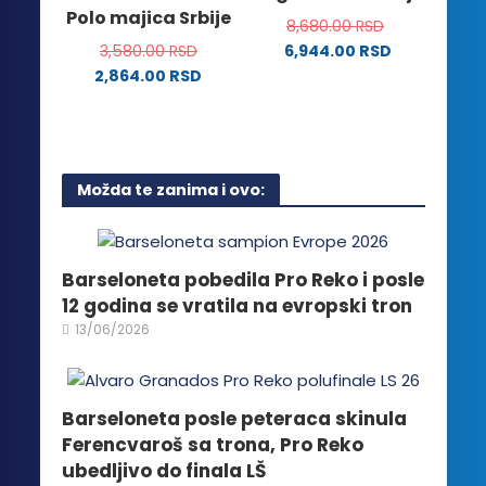
Opcije
Polo majica Srbije
biti
8,680.00
RSD
mogu
izabrane
3,580.00
RSD
6,944.00
RSD
biti
na
2,864.00
RSD
izabrane
stranici
Ovaj
na
proizvoda.
proizvod
stranici
ima
proizvoda.
više
Možda te zanima i ovo:
varijanti.
Opcije
mogu
biti
Barseloneta pobedila Pro Reko i posle
izabrane
12 godina se vratila na evropski tron
na
13/06/2026
stranici
proizvoda.
Barseloneta posle peteraca skinula
Ferencvaroš sa trona, Pro Reko
ubedljivo do finala LŠ