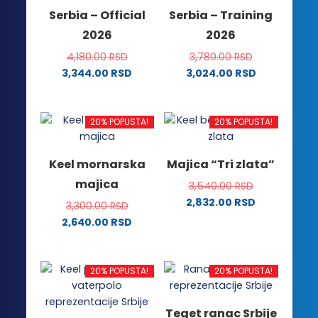
mogu
biti
Serbia – Official
Serbia – Training
biti
izabrane
2026
2026
izabrane
na
na
stranici
4,180.00
RSD
3,780.00
RSD
stranici
proizvoda.
3,344.00
RSD
3,024.00
RSD
proizvoda.
Ovaj
Ovaj
proizvod
proizvod
ima
ima
20% POPUSTA!
20% POPUSTA!
više
više
varijanti.
varijanti.
Keel mornarska
Majica “Tri zlata”
Opcije
Opcije
majica
3,540.00
RSD
mogu
mogu
2,832.00
RSD
biti
biti
3,300.00
RSD
Ovaj
izabrane
izabrane
2,640.00
RSD
proizvod
na
na
Ovaj
ima
stranici
stranici
proizvod
više
proizvoda.
proizvoda.
ima
20% POPUSTA!
20% POPUSTA!
varijanti.
više
Opcije
varijanti.
Teget ranac Srbije
mogu