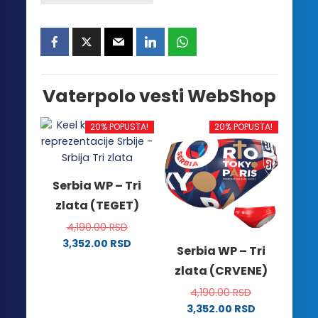
Vaterpolo vesti WebShop
20% POPUSTA!
20% POPUSTA!
Serbia WP – Tri
zlata (TEGET)
4,190.00
RSD
3,352.00
RSD
Serbia WP – Tri
Ovaj
zlata (CRVENE)
proizvod
ima
4,190.00
RSD
više
3,352.00
RSD