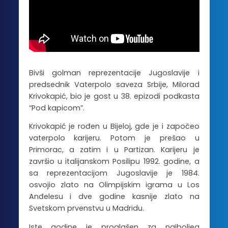
Bivši golman reprezentacije Jugoslavije i
predsednik Vaterpolo saveza Srbije, Milorad
Krivokapić, bio je gost u 38. epizodi podkasta
“Pod kapicom”.
Krivokapić je rođen u Bijeloj, gde je i započeo
vaterpolo karijeru. Potom je prešao u
Primorac, a zatim i u Partizan. Karijeru je
završio u italijanskom Posilipu 1992. godine, a
sa reprezentacijom Jugoslavije je 1984.
osvojio zlato na Olimpijskim igrama u Los
Anđelesu i dve godine kasnije zlato na
Svetskom prvenstvu u Madridu.
Iste godine je proglašen za najboljeg