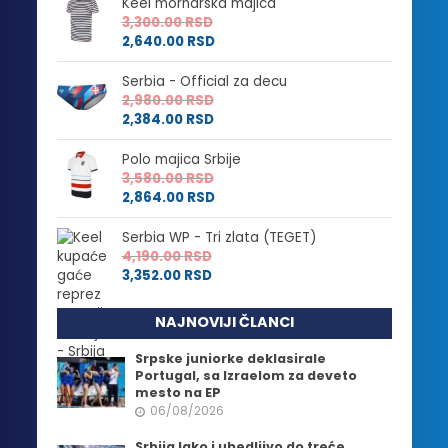
Keel mornarska majica
3,300.00
RSD
2,640.00
RSD
Serbia - Official za decu
2,980.00
RSD
2,384.00
RSD
Polo majica Srbije
3,580.00
RSD
2,864.00
RSD
Serbia WP - Tri zlata (TEGET)
4,190.00
RSD
3,352.00
RSD
NAJNOVIJI ČLANCI
Srpske juniorke deklasirale
Portugal, sa Izraelom za deveto
mesto na EP
06/08/2026
Srbija lako i ubedljivo do treće