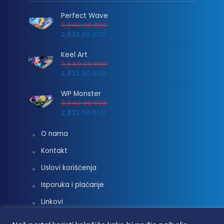
Perfect Wave
3,540.00
RSD
2,832.00
RSD
Keel Art
3,540.00
RSD
2,832.00
RSD
WP Monster
3,540.00
RSD
2,832.00
RSD
O nama
Kontakt
Uslovi korišćenja
Isporuka i plaćanje
Linkovi
Moj nalog