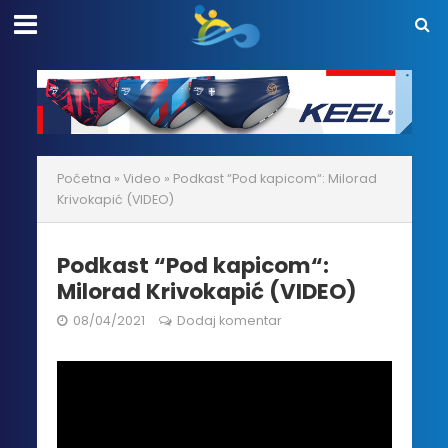
Početna
»
Video
»
Podkast “Pod kapicom“: Milorad
Krivokapić (VIDEO)
Podkast “Pod kapicom“:
Milorad Krivokapić (VIDEO)
08/04/2021
Dodaj komentar