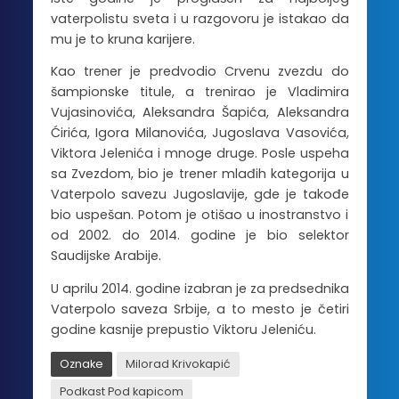
vaterpolistu sveta i u razgovoru je istakao da
mu je to kruna karijere.
Kao trener je predvodio Crvenu zvezdu do
šampionske titule, a trenirao je Vladimira
Vujasinovića, Aleksandra Šapića, Aleksandra
Ćirića, Igora Milanovića, Jugoslava Vasovića,
Viktora Jelenića i mnoge druge. Posle uspeha
sa Zvezdom, bio je trener mlađih kategorija u
Vaterpolo savezu Jugoslavije, gde je takođe
bio uspešan. Potom je otišao u inostranstvo i
od 2002. do 2014. godine je bio selektor
Saudijske Arabije.
U aprilu 2014. godine izabran je za predsednika
Vaterpolo saveza Srbije, a to mesto je četiri
godine kasnije prepustio Viktoru Jeleniću.
Oznake
Milorad Krivokapić
Podkast Pod kapicom