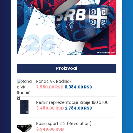
Proizvodi
Ranac VK Radnički
7,980.00
RSD
6,384.00
RSD
Peškir reprezentacije Srbije 150 x 100
3,480.00
RSD
2,784.00
RSD
Basic sport #2 (Revolution)
3,540.00
RSD