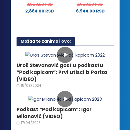
3,580.00
RSD
8,680.00
RSD
proizvoda.
2,864.00
RSD
6,944.00
RSD
Ovaj
proizvod
ima
više
Možda te zanima i ovo:
varijanti.
Opcije
mogu
biti
Uroš Stevanović gost u podkastu
izabrane
“Pod kapicom”: Prvi utisci iz Pariza
na
(VIDEO)
stranici
15/08/2024
proizvoda.
Podkast “Pod kapicom“: Igor
Milanović (VIDEO)
17/04/2023