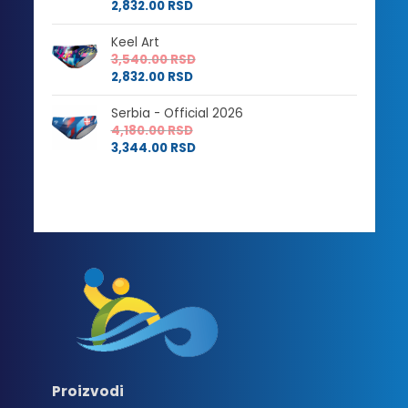
2,832.00
RSD
Keel Art
3,540.00
RSD
2,832.00
RSD
Serbia - Official 2026
4,180.00
RSD
3,344.00
RSD
Proizvodi