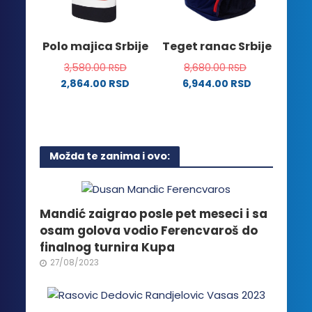
izabrane
biti
na
izabrane
stranici
na
Polo majica Srbije
Teget ranac Srbije
proizvoda.
stranici
3,580.00
RSD
8,680.00
RSD
proizvoda.
2,864.00
RSD
6,944.00
RSD
Ovaj
proizvod
ima
više
Možda te zanima i ovo:
varijanti.
Opcije
mogu
biti
Mandić zaigrao posle pet meseci i sa
izabrane
osam golova vodio Ferencvaroš do
na
finalnog turnira Kupa
stranici
27/08/2023
proizvoda.