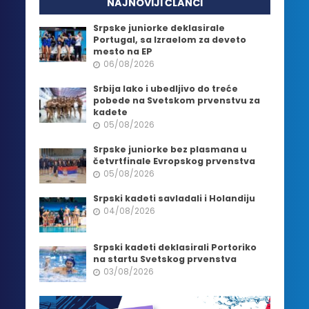
NAJNOVIJI ČLANCI
Srpske juniorke deklasirale
Portugal, sa Izraelom za deveto
mesto na EP
06/08/2026
Srbija lako i ubedljivo do treće
pobede na Svetskom prvenstvu za
kadete
05/08/2026
Srpske juniorke bez plasmana u
četvrtfinale Evropskog prvenstva
05/08/2026
Srpski kadeti savladali i Holandiju
04/08/2026
Srpski kadeti deklasirali Portoriko
na startu Svetskog prvenstva
03/08/2026