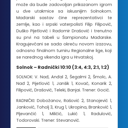
može da bude zadovoljan prikazanom igrom
u dve utakmice sa iskusnijim Solnokom.
Mađarski sastav čine reprezentativci te
zemlje, kao i srpski vaterpolisti Filip Filipović,
Duško Pijetlović i Radomir Drašović i trenutno
su prvi na tabeli u Šampionatu Mađarske.
Kragujevčani se sada okreću novom izazovu,
odnosno finalnom turniru Regionalne lige, koji
se narednog vikenda igra u Hrvatskoj.
Solnok – Radnički 10:10 (3:4, 4:3, 2:1, 1:2)
SOLNOK: V. Nađ, Anđal 2, Šegalmi 2, Šmolc, A.
Nađ 2, Pijetlović 1, Janšik 1, Kovač, Konarik 2,
Filipović, Drašović, Teleki, Banjai. Trener: Gocić.
RADNIČKI: Dobožanov, Rašović 2, Stanojević 1,
Janković, Toholj 3, Krug 1, Ukropina, Branković 1,
Pljevančić 1, Miličić, Lukić 1, Radulović,
Todorovski. Trener: Stevanović.