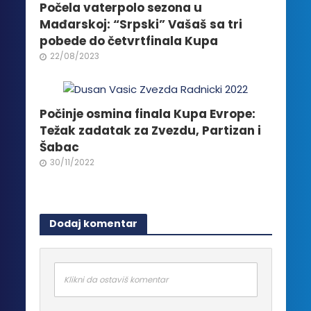
Počela vaterpolo sezona u
Mađarskoj: “Srpski” Vašaš sa tri
pobede do četvrtfinala Kupa
22/08/2023
Počinje osmina finala Kupa Evrope:
Težak zadatak za Zvezdu, Partizan i
Šabac
30/11/2022
Dodaj komentar
Klikni da ostaviš komentar