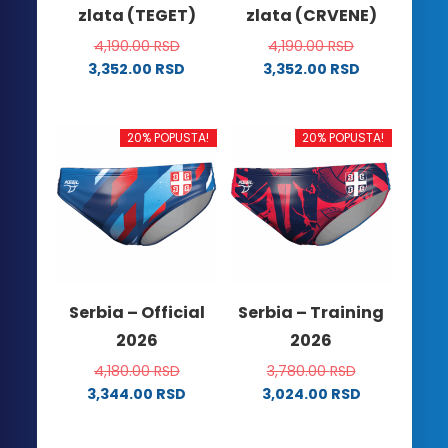
zlata (TEGET)
zlata (CRVENE)
4,190.00
RSD
4,190.00
RSD
3,352.00
RSD
3,352.00
RSD
Ovaj
Ovaj
proizvod
proizvod
ima
ima
20% POPUSTA!
20% POPUSTA!
više
više
varijanti.
varijanti.
Opcije
Opcije
mogu
mogu
biti
biti
izabrane
izabrane
na
na
Serbia – Official
Serbia – Training
stranici
stranici
2026
2026
proizvoda.
proizvoda.
4,180.00
RSD
3,780.00
RSD
3,344.00
RSD
3,024.00
RSD
Ovaj
Ovaj
proizvod
proizvod