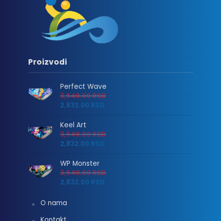
Proizvodi
Perfect Wave
3,540.00
RSD
2,832.00
RSD
Keel Art
3,540.00
RSD
2,832.00
RSD
WP Monster
3,540.00
RSD
2,832.00
RSD
O nama
Kontakt