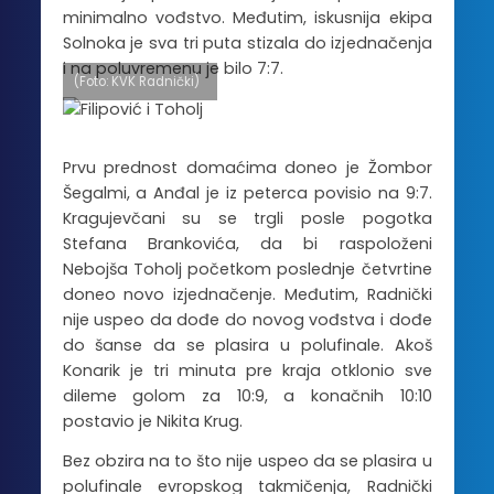
minimalno vođstvo. Međutim, iskusnija ekipa
Solnoka je sva tri puta stizala do izjednačenja
i na poluvremenu je bilo 7:7.
(Foto: KVK Radnički)
Prvu prednost domaćima doneo je Žombor
Šegalmi, a Anđal je iz peterca povisio na 9:7.
Kragujevčani su se trgli posle pogotka
Stefana Brankovića, da bi raspoloženi
Nebojša Toholj početkom poslednje četvrtine
doneo novo izjednačenje. Međutim, Radnički
nije uspeo da dođe do novog vođstva i dođe
do šanse da se plasira u polufinale. Akoš
Konarik je tri minuta pre kraja otklonio sve
dileme golom za 10:9, a konačnih 10:10
postavio je Nikita Krug.
Bez obzira na to što nije uspeo da se plasira u
polufinale evropskog takmičenja, Radnički