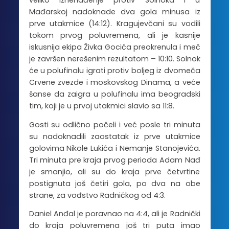
veliko iznenađenje protiv Solnoka i u
Mađarskoj nadoknade dva gola minusa iz
prve utakmice (14:12). Kragujevčani su vodili
tokom prvog poluvremena, ali je kasnije
iskusnija ekipa Živka Gocića preokrenula i meč
je završen nerešenim rezultatom – 10:10. Solnok
će u polufinalu igrati protiv boljeg iz dvomeča
Crvene zvezde i moskovskog Dinama, a veće
šanse da zaigra u polufinalu ima beogradski
tim, koji je u prvoj utakmici slavio sa 11:8.
Gosti su odlično počeli i već posle tri minuta
su nadoknadili zaostatak iz prve utakmice
golovima Nikole Lukića i Nemanje Stanojevića.
Tri minuta pre kraja prvog perioda Adam Nađ
je smanjio, ali su do kraja prve četvrtine
postignuta još četiri gola, po dva na obe
strane, za vođstvo Radničkog od 4:3.
Daniel Anđal je poravnao na 4:4, ali je Radnički
do kraja poluvremena još tri puta imao