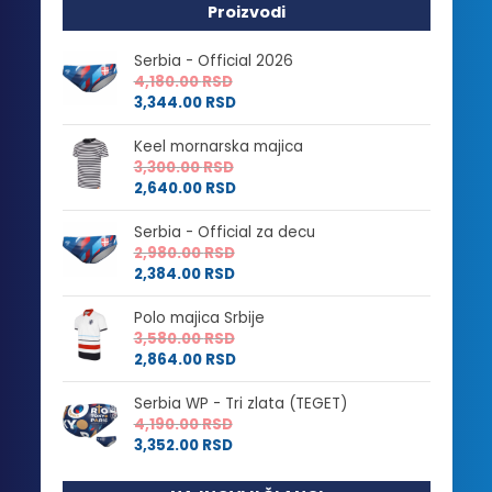
Proizvodi
Serbia - Official 2026
4,180.00
RSD
3,344.00
RSD
Keel mornarska majica
3,300.00
RSD
2,640.00
RSD
Serbia - Official za decu
2,980.00
RSD
2,384.00
RSD
Polo majica Srbije
3,580.00
RSD
2,864.00
RSD
Serbia WP - Tri zlata (TEGET)
4,190.00
RSD
3,352.00
RSD