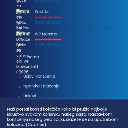
2,832.00
RSD
Keel Art
3,540.00
RSD
2,832.00
RSD
WP Monster
3,540.00
RSD
2,832.00
RSD
O nama
Kontakt
Uslovi korišćenja
Isporuka i plaćanje
Linkovi
Moj nalog
Naš portal koristi kolačiće kako bi pružio najbolje
iskustvo svakom korisniku našeg sajta. Nastavkom
korišćenja našeg web sajta, slažete se sa upotrebom
kolačića (Cookies).
Vaterpolo vesti © 2026. Sva prava zadržana.