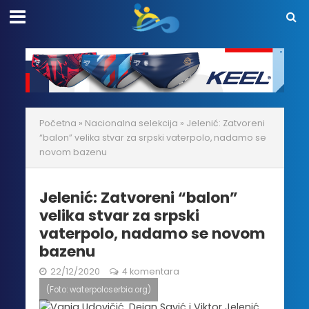
Početna
»
Nacionalna selekcija
»
Jelenić: Zatvoreni
“balon” velika stvar za srpski vaterpolo, nadamo se
novom bazenu
Jelenić: Zatvoreni “balon”
velika stvar za srpski
vaterpolo, nadamo se novom
bazenu
22/12/2020
4 komentara
(Foto: waterpoloserbia.org)