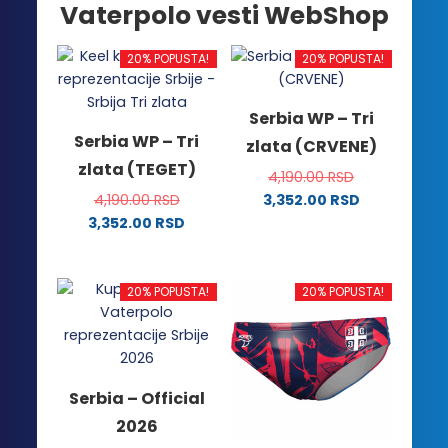
Vaterpolo vesti WebShop
20% POPUSTA!
20% POPUSTA!
Serbia WP – Tri
Serbia WP – Tri
zlata (CRVENE)
zlata (TEGET)
4,190.00
RSD
4,190.00
RSD
3,352.00
RSD
Ovaj
3,352.00
RSD
Ovaj
proizvod
proizvod
ima
ima
više
20% POPUSTA!
20% POPUSTA!
više
varijanti.
varijanti.
Opcije
Opcije
mogu
mogu
biti
Serbia – Official
biti
izabrane
2026
izabrane
na