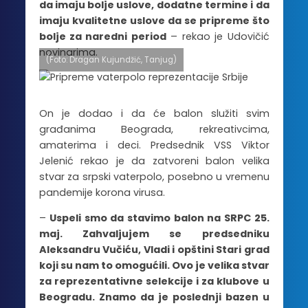
da imaju bolje uslove, dodatne termine i da
imaju kvalitetne uslove da se pripreme što
bolje za naredni period
– rekao je Udovičić
novinarima.
(Foto: Dragan Kujundžić, Tanjug)
On je dodao i da će balon služiti svim
građanima Beograda, rekreativcima,
amaterima i deci. Predsednik VSS Viktor
Jelenić rekao je da zatvoreni balon velika
stvar za srpski vaterpolo, posebno u vremenu
pandemije korona virusa.
–
Uspeli smo da stavimo balon na SRPC 25.
maj. Zahvaljujem se predsedniku
Aleksandru Vučiću, Vladi i opštini Stari grad
koji su nam to omogućili. Ovo je velika stvar
za reprezentativne selekcije i za klubove u
Beogradu. Znamo da je poslednji bazen u