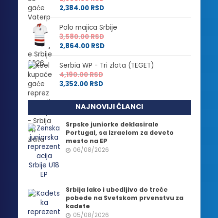
2,384.00
RSD
Polo majica Srbije
3,580.00
RSD
2,864.00
RSD
Serbia WP - Tri zlata (TEGET)
4,190.00
RSD
3,352.00
RSD
NAJNOVIJI ČLANCI
Srpske juniorke deklasirale
Portugal, sa Izraelom za deveto
mesto na EP
06/08/2026
Srbija lako i ubedljivo do treće
pobede na Svetskom prvenstvu za
kadete
05/08/2026