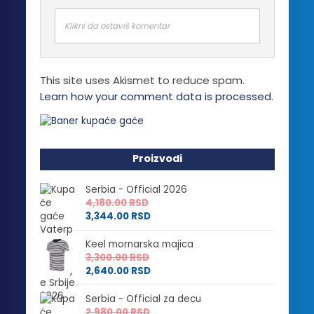
Klikni da ostaviš komentar
This site uses Akismet to reduce spam.
Learn how your comment data is processed.
Proizvodi
Serbia - Official 2026
4,180.00
RSD
3,344.00
RSD
Keel mornarska majica
3,300.00
RSD
2,640.00
RSD
Serbia - Official za decu
2,980.00
RSD