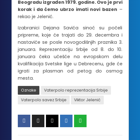
Beogradu izgrađen 1979. godine. Ovo je prvi
korak i da ćemo ubrzo imati novi bazen
–
rekao je Jelenić.
Izabranici Dejana Savića sinoć su počeli
pripreme, koje će trajati do 29. decembra i
nastaviće se posle novogodišnjih praznika 3.
januara. Reprezentaciju Srbije od 8. do 10.
januara čeka učešće na evropskom delu
kvalifikacija Svetske lige u Debrecenu, gde će
igrati za plasman od petog do osmog
mesta.
Oznake
Vaterpolo reprezentacija Srbije
Vaterpolo savez Srbije
Viktor Jelenić