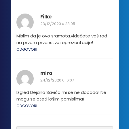
Filke
23/12/2020 u 23:05
Mislim da je ovo sramota.videćete vaš rad
na prvom prvenstvu reprezentacije!
ODGOVORI
mira
24/12/2020 u 16:07
Izgled Dejana Savića mi se ne dopada! Ne
mogu se oteti lošim pomislima!
ODGOVORI