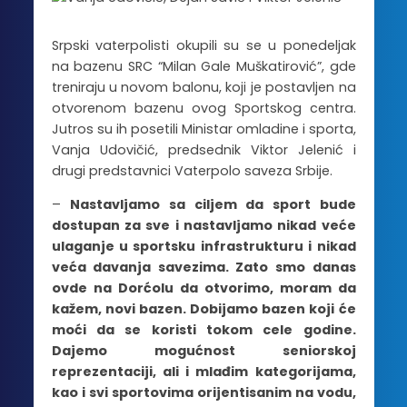
Srpski vaterpolisti okupili su se u ponedeljak
na bazenu SRC “Milan Gale Muškatirović”, gde
treniraju u novom balonu, koji je postavljen na
otvorenom bazenu ovog Sportskog centra.
Jutros su ih posetili Ministar omladine i sporta,
Vanja Udovičić, predsednik Viktor Jelenić i
drugi predstavnici Vaterpolo saveza Srbije.
–
Nastavljamo sa ciljem da sport bude
dostupan za sve i nastavljamo nikad veće
ulaganje u sportsku infrastrukturu i nikad
veća davanja savezima. Zato smo danas
ovde na Dorćolu da otvorimo, moram da
kažem, novi bazen. Dobijamo bazen koji će
moći da se koristi tokom cele godine.
Dajemo mogućnost seniorskoj
reprezentaciji, ali i mlađim kategorijama,
kao i svi sportovima orijentisanim na vodu,