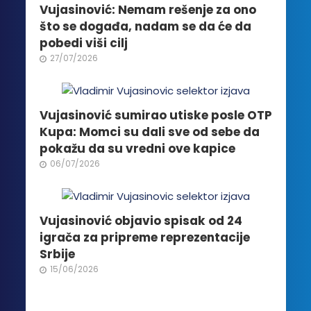
biti
Vujasinović: Nemam rešenje za ono
izabrane
što se događa, nadam se da će da
na
pobedi viši cilj
stranici
27/07/2026
proizvoda.
Vujasinović sumirao utiske posle OTP
Kupa: Momci su dali sve od sebe da
pokažu da su vredni ove kapice
06/07/2026
Vujasinović objavio spisak od 24
igrača za pripreme reprezentacije
Srbije
15/06/2026