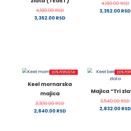
zlata (TEGET)
4,190.00
RSD
4,190.00
RSD
3,352.00
RSD
3,352.00
RSD
Ovaj
Ovaj
proizv
proizvod
ima
ima
više
više
varijanti
varijanti.
Opcije
Opcije
mogu
mogu
biti
20% POPUSTA!
20% POP
biti
izabra
izabrane
na
Keel mornarska
na
stranici
Majica “Tri zl
majica
stranici
proizvo
3,540.00
RSD
proizvoda.
3,300.00
RSD
2,832.00
RSD
2,640.00
RSD
Ovaj
Ovaj
proizv
proizvod
ima