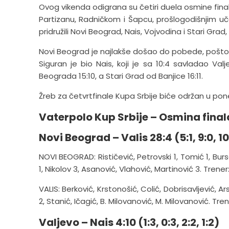
Ovog vikenda odigrana su četiri duela osmine finala
Partizanu, Radničkom i Šapcu, prošlogodišnjim uče
pridružili Novi Beograd, Nais, Vojvodina i Stari Grad,
Novi Beograd je najlakše došao do pobede, pošto 
Siguran je bio Nais, koji je sa 10:4 savladao V
Beograda 15:10, a Stari Grad od Banjice 16:11.
Žreb za četvrtfinale Kupa Srbije biće održan u pon
Vaterpolo Kup Srbije – Osmina final
Novi Beograd – Valis 28:4 (5:1, 9:0, 10:
NOVI BEOGRAD: Rističević, Petrovski 1, Tomić 1, Bursa
1, Nikolov 3, Asanović, Vlahović, Martinović 3. Trener
VALIS: Berković, Krstonošić, Colić, Dobrisavljević, Ar
2, Stanić, Ičagić, B. Milovanović, M. Milovanović. Tre
Valjevo – Nais 4:10 (1:3, 0:3, 2:2, 1:2)