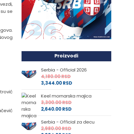
vezdi,
 su se
ogova.
 Novog
Proizvodi
Serbia - Official 2026
4,180.00
RSD
3,344.00
RSD
itrović
Keel mornarska majica
3,300.00
RSD
2,640.00
RSD
vačević
Serbia - Official za decu
2,980.00
RSD