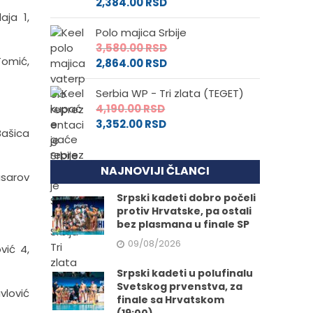
2,384.00
RSD
aja 1,
Polo majica Srbije
3,580.00
RSD
 Tomić,
2,864.00
RSD
Serbia WP - Tri zlata (TEGET)
4,190.00
RSD
3,352.00
RSD
Ba­ši­ca
NAJNOVIJI ČLANCI
u­sa­rov
Srpski kadeti dobro počeli
protiv Hrvatske, pa ostali
bez plasmana u finale SP
09/08/2026
vić 4,
Srpski kadeti u polufinalu
Svetskog prvenstva, za
avlović
finale sa Hrvatskom