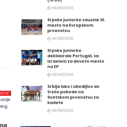
(19:00)
08/08/2026
Srpske juniorke zauzele 10.
mesto na Evropskom
prvenstvu
06/08/2026
Srpske juniorke
deklasirale Portugal, sa
Izraelom za deveto mesto
na EP
06/08/2026
Srbija lako i ubedljivo do
treće pobede na
USTA!
Svetskom prvenstvu za
kadete
05/08/2026
ing