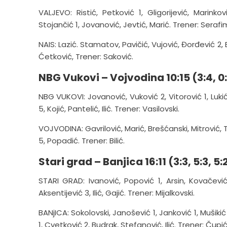
VALJEVO: Ristić, Petković 1, Gligorijević, Marinkov
Stojančić 1, Jovanović, Jevtić, Marić. Trener: Serafi
NAIS: Lazić. Stamatov, Pavičić, Vujović, Đorđević 2, B
Ćetković, Trener: Saković.
NBG Vu­ko­vi – Voj­vo­di­na 10:15 (3:4, 0:
NBG VU­KO­VI: Jo­va­no­vić, Vu­ko­vić 2, Vi­to­ro­vić 1, Lu­kić,
5, Ko­jić, Pan­te­lić, Ilić. Tre­ner: Va­si­lov­ski.
VOJ­VO­DI­NA: Ga­vri­lo­vić, Ma­rić, Bre­šćan­ski, Mi­tro­vić, T
5, Po­pa­dić. Tre­ner: Bi­lić.
Stari grad – Banjica 16:11 (3:3, 5:3, 5:2
STARI GRAD: Ivanović, Popović 1, Arsin, Kovačević 1
Aksentijević 3, Ilić, Gajić. Trener: Mijalkovski.
BANjICA: Sokolovski, Janošević 1, Janković 1, Mušikić 
1, Cvetković 2, Budrak, Stefanović, Ilić. Trener: Čupić