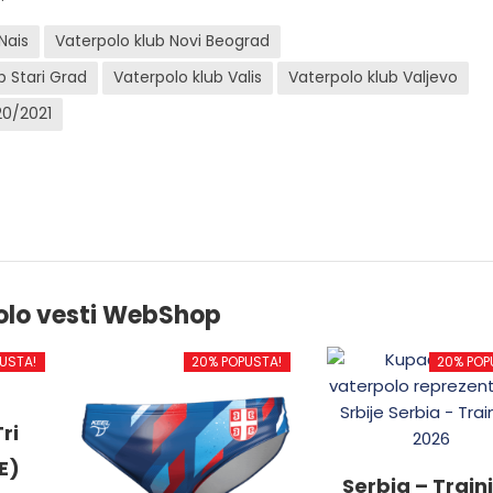
Nais
Vaterpolo klub Novi Beograd
b Stari Grad
Vaterpolo klub Valis
Vaterpolo klub Valjevo
20/2021
olo vesti WebShop
USTA!
20% POPUSTA!
20% POP
ri
E)
Serbia – Train