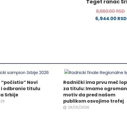
Teget ranac Sr
proizvoda.
ima
8,680.00
RSD
.
više
6,944.00
RSD
varijanti.
Opcije
mogu
ne
biti
izabrane
na
da.
stranici
proizvoda.
 “počistio” Novi
Radnički ima prvu meč lo
i odbranio titulu
za titulu: Imamo ogroman
 Srbije
motiv da pred našom
publikom osvojimo trofej
026
28/05/2026