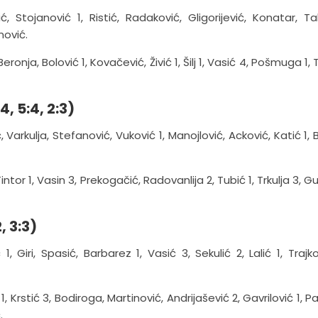
ić, Stojanović 1, Ristić, Radaković, Gligorijević, Konatar, Tal
mović.
eronja, Bolović 1, Kovačević, Živić 1, Šilj 1, Vasić 4, Pošmuga 1,
4, 5:4, 2:3)
 Var­ku­lja, Ste­fa­no­vić, Vu­ko­vić 1, Ma­noj­lo­vić, Ac­ko­vić, Ka­tić 1, 
in­tor 1, Va­sin 3, Pre­ko­ga­čić, Ra­do­van­li­ja 2, Tu­bić 1, Tr­ku­lja 3, G
, 3:3)
, Giri, Spasić, Barbarez 1, Vasić 3, Sekulić 2, Lalić 1, Trajko
1, Krstić 3, Bodiroga, Martinović, Andrijašević 2, Gavrilović 1, P
.