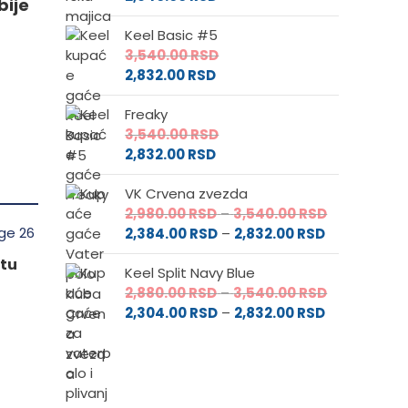
bije
Keel Basic #5
3,540.00
RSD
2,832.00
RSD
Freaky
3,540.00
RSD
2,832.00
RSD
VK Crvena zvezda
Raspon
2,980.00
RSD
–
3,540.00
RSD
Raspon
cena:
2,384.00
RSD
–
2,832.00
RSD
cena:
od
ptu
Keel Split Navy Blue
od
2,980.00 RS
Raspon
2,880.00
RSD
–
3,540.00
RSD
2,384.00 RS
do
Raspon
cena:
2,304.00
RSD
–
2,832.00
RSD
do
3,540.00 RS
cena:
od
2,832.00 RSD
od
2,880.00 RS
2,304.00 RS
do
do
3,540.00 RS