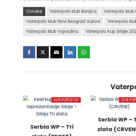
Oznake
Vaterpolo klub Banjica
Vaterpolo klub 
Vaterpolo klub Novi Beograd Vukovi
Vaterpolo klu
Vaterpolo klub Vojvodina
Vaterpolo Kup Srbije 20
Vaterp
20% POPUSTA!
20% POP
Serbia WP – T
Serbia WP – Tri
zlata (CRVEN