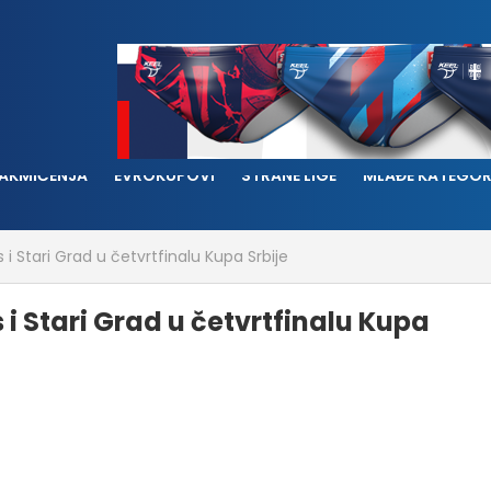
AKMIČENJA
EVROKUPOVI
STRANE LIGE
MLAĐE KATEGOR
 i Stari Grad u četvrtfinalu Kupa Srbije
i Stari Grad u četvrtfinalu Kupa