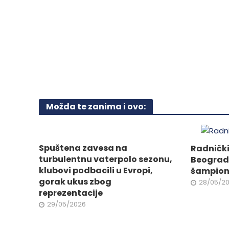
ima
više
više
varijanti
varijanti.
Opcije
Opcije
mogu
mogu
biti
biti
izabra
izabrane
na
na
stranici
stranici
Možda te zanima i ovo:
proizvo
proizvoda.
Spuštena zavesa na
Radnički
turbulentnu vaterpolo sezonu,
Beograd 
klubovi podbacili u Evropi,
šampiona
gorak ukus zbog
28/05/2
reprezentacije
29/05/2026