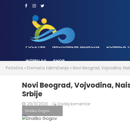
POČETNA
NACIONALNE SELEKCIJE
DOMAĆA T
INTERVJUI
SHOP
Početna
»
Domaća takmičenja
»
Novi Beograd, Vojvodina, Nais
Novi Beograd, Vojvodina, Nais 
Srbije
29/11/2020
Dodaj komentar
Draško Gogov