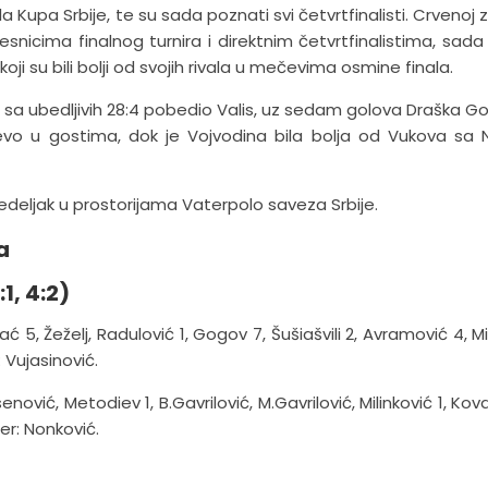
 Kupa Srbije, te su sada poznati svi četvrtfinalisti. Crvenoj z
snicima finalnog turnira i direktnim četvrtfinalistima, sada
 koji su bili bolji od svojih rivala u mečevima osmine finala.
sa ubedljivih 28:4 pobedio Valis, uz sedam golova Draška G
aljevo u gostima, dok je Vojvodina bila bolja od Vukova sa
edeljak u prostorijama Vaterpolo saveza Srbije.
a
1, 4:2)
ć 5, Žeželj, Radulović 1, Gogov 7, Šušiašvili 2, Avramović 4, M
: Vujasinović.
senović, Metodiev 1, B.Gavrilović, M.Gavrilović, Milinković 1, Ko
ner: Nonković.